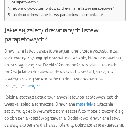
parapetowych?
Jak prawidłowo zamontować drewniane listwy parapetowe?
Jak dbać o drewniane listwy parapetowe po montażu?
Jakie są zalety drewnianych listew
parapetowych?
Drewniane listwy parapetowe są cenione przede wszystkim za
swój
estetyczny wygląd
oraz naturalne ciepło, które wprowadzają
do każdego wnętrza. Dzięki różnorodności w stylach i kolorach
można je łatwo dopasować do wszelkich aranżacji, co czyni je
idealnym rozwiązaniem zarówno do nowoczesnych, jak i
tradycyjnych
wnętrz
.
Kolejną istotną zaletą drewnianych listew parapetowych jest ich
wysoka izolacja termiczna
. Drewniane
materiały
skutecznie
zatrzymują ciepło wewnątrz pomieszczeń, co może przyczynić się
do obniżenia kosztów ogrzewania. Dodatkowo, drewniane listwy
działają jako bariera dla hałasu, oferując
dobre izolację akustyczną
,