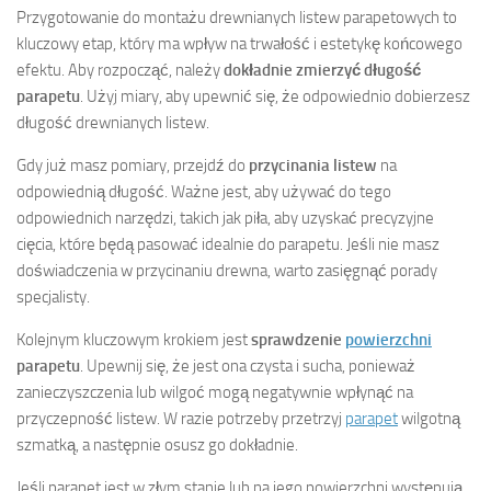
Przygotowanie do montażu drewnianych listew parapetowych to
kluczowy etap, który ma wpływ na trwałość i estetykę końcowego
efektu. Aby rozpocząć, należy
dokładnie zmierzyć długość
parapetu
. Użyj miary, aby upewnić się, że odpowiednio dobierzesz
długość drewnianych listew.
Gdy już masz pomiary, przejdź do
przycinania listew
na
odpowiednią długość. Ważne jest, aby używać do tego
odpowiednich narzędzi, takich jak piła, aby uzyskać precyzyjne
cięcia, które będą pasować idealnie do parapetu. Jeśli nie masz
doświadczenia w przycinaniu drewna, warto zasięgnąć porady
specjalisty.
Kolejnym kluczowym krokiem jest
sprawdzenie
powierzchni
parapetu
. Upewnij się, że jest ona czysta i sucha, ponieważ
zanieczyszczenia lub wilgoć mogą negatywnie wpłynąć na
przyczepność listew. W razie potrzeby przetrzyj
parapet
wilgotną
szmatką, a następnie osusz go dokładnie.
Jeśli parapet jest w złym stanie lub na jego powierzchni występują