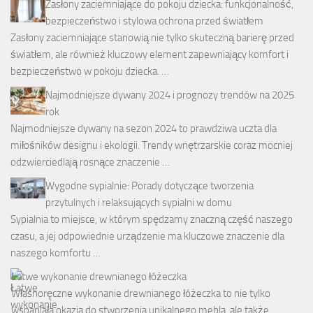
Zasłony zaciemniające do pokoju dziecka: funkcjonalność,
bezpieczeństwo i stylowa ochrona przed światłem
Zasłony zaciemniające stanowią nie tylko skuteczną barierę przed
światłem, ale również kluczowy element zapewniający komfort i
bezpieczeństwo w pokoju dziecka. …
Najmodniejsze dywany 2024 i prognozy trendów na 2025
rok
Najmodniejsze dywany na sezon 2024 to prawdziwa uczta dla
miłośników designu i ekologii. Trendy wnętrzarskie coraz mocniej
odzwierciedlają rosnące znaczenie …
Wygodne sypialnie: Porady dotyczące tworzenia
przytulnych i relaksujących sypialni w domu
Sypialnia to miejsce, w którym spędzamy znaczną część naszego
czasu, a jej odpowiednie urządzenie ma kluczowe znaczenie dla
naszego komfortu …
Łatwe wykonanie drewnianego łóżeczka
Własnoręczne wykonanie drewnianego łóżeczka to nie tylko
wspaniała okazja do stworzenia unikalnego mebla, ale także