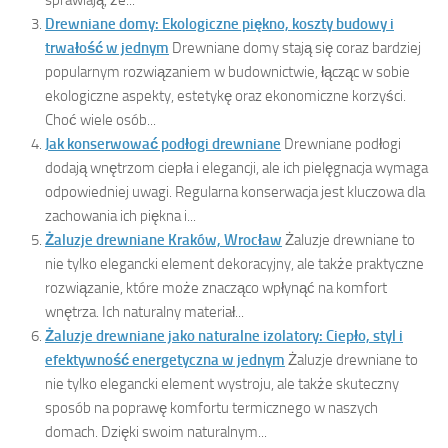
Drewniane domy: Ekologiczne piękno, koszty budowy i
trwałość w jednym
Drewniane domy stają się coraz bardziej
popularnym rozwiązaniem w budownictwie, łącząc w sobie
ekologiczne aspekty, estetykę oraz ekonomiczne korzyści.
Choć wiele osób...
Jak konserwować podłogi drewniane
Drewniane podłogi
dodają wnętrzom ciepła i elegancji, ale ich pielęgnacja wymaga
odpowiedniej uwagi. Regularna konserwacja jest kluczowa dla
zachowania ich piękna i...
Żaluzje drewniane Kraków, Wrocław
Żaluzje drewniane to
nie tylko elegancki element dekoracyjny, ale także praktyczne
rozwiązanie, które może znacząco wpłynąć na komfort
wnętrza. Ich naturalny materiał...
Żaluzje drewniane jako naturalne izolatory: Ciepło, styl i
efektywność energetyczna w jednym
Żaluzje drewniane to
nie tylko elegancki element wystroju, ale także skuteczny
sposób na poprawę komfortu termicznego w naszych
domach. Dzięki swoim naturalnym...