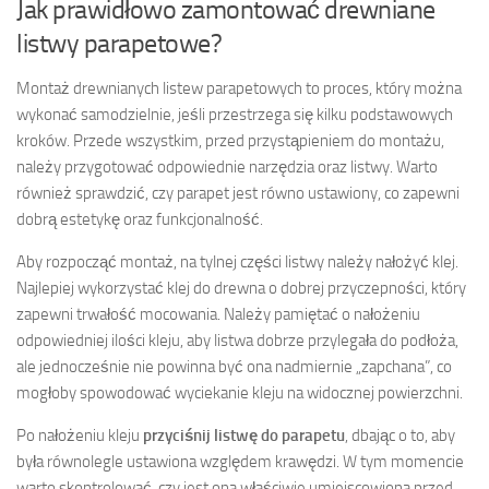
Jak prawidłowo zamontować drewniane
listwy parapetowe?
Montaż drewnianych listew parapetowych to proces, który można
wykonać samodzielnie, jeśli przestrzega się kilku podstawowych
kroków. Przede wszystkim, przed przystąpieniem do montażu,
należy przygotować odpowiednie narzędzia oraz listwy. Warto
również sprawdzić, czy parapet jest równo ustawiony, co zapewni
dobrą estetykę oraz funkcjonalność.
Aby rozpocząć montaż, na tylnej części listwy należy nałożyć klej.
Najlepiej wykorzystać klej do drewna o dobrej przyczepności, który
zapewni trwałość mocowania. Należy pamiętać o nałożeniu
odpowiedniej ilości kleju, aby listwa dobrze przylegała do podłoża,
ale jednocześnie nie powinna być ona nadmiernie „zapchana”, co
mogłoby spowodować wyciekanie kleju na widocznej powierzchni.
Po nałożeniu kleju
przyciśnij listwę do parapetu
, dbając o to, aby
była równolegle ustawiona względem krawędzi. W tym momencie
warto skontrolować, czy jest ona właściwie umiejscowiona przed