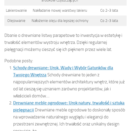
środków czyszczących
Lakierowanie
Nakładanie nowej warstwy lakieru
Co 2-3 lata
Olejowanie
Nałożenie oleju dla lepszej ochrony
Co 2-3 lata
Dbanie o drewniane listwy parapetowe to inwestycja w estetykę i
trwałość elementów wystroju wnętrza. Dzięki regularnej
pielęgnacji możemy cieszyć się ich pięknem przez wiele lat.
Podobne posty:
Schody drewniane: Urok, Wady i Wybór Gatunków dla
Twojego Wnętrza
Schody drewniane to jeden z
najpopularniejszych elementów architektury wnętrz, które już
od lat cieszą się uznaniem zarówno projektantów, jak i
właścicieli domów....
Drewniane meble ogrodowe: Urok natury, trwałość i sztuka
pielęgnacji
Drewniane meble ogrodowe to doskonały sposób
na wprowadzenie naturalnego wyglądu i elegancji do
przestrzeni zewnętrznej. Ich trwałość oraz unikalny design
sprawiają, że...