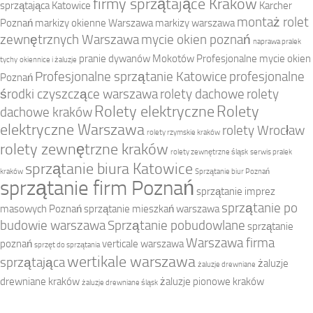
firmy sprzątające Kraków
sprzątająca Katowice
Karcher
montaż rolet
Poznań
markizy okienne Warszawa
markizy warszawa
zewnętrznych Warszawa
mycie okien poznań
naprawa pralek
pranie dywanów Mokotów
Profesjonalne mycie okien
tychy
okiennice i żaluzje
Profesjonalne sprzątanie Katowice
profesjonalne
Poznań
środki czyszczące warszawa
rolety dachowe
rolety
Rolety elektryczne
Rolety
dachowe kraków
elektryczne Warszawa
rolety Wrocław
rolety rzymskie kraków
rolety zewnętrzne kraków
rolety zewnętrzne śląsk
serwis pralek
sprzątanie biura Katowice
kraków
Sprzątanie biur Poznań
sprzątanie firm Poznań
sprzątanie imprez
sprzątanie po
masowych Poznań
sprzątanie mieszkań warszawa
budowie warszawa
Sprzątanie pobudowlane
sprzątanie
Warszawa firma
poznań
verticale warszawa
sprzęt do sprzątania
wertikale warszawa
sprzątająca
żaluzje
żaluzje drewniane
drewniane kraków
żaluzje pionowe kraków
żaluzje drewniane śląsk