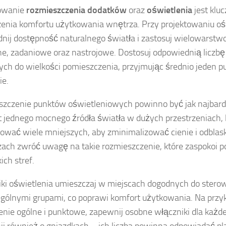
owanie
rozmieszczenia dodatków
oraz
oświetlenia
jest klu
enia komfortu użytkowania wnętrza. Przy projektowaniu oś
nij dostępność naturalnego światła i zastosuj wielowarstw
ne, zadaniowe oraz nastrojowe. Dostosuj odpowiednią liczb
ych do wielkości pomieszczenia, przyjmując średnio jeden p
ie.
zczenie punktów oświetleniowych powinno być jak najbardz
 jednego mocnego źródła światła w dużych przestrzeniach, l
lować wiele mniejszych, aby zminimalizować cienie i odblask
zach zwróć uwagę na takie rozmieszczenie, które zaspokoi p
ich stref.
ki oświetlenia umieszczaj w miejscach dogodnych do stero
gólnymi grupami, co poprawi komfort użytkowania. Na przykł
enie ogólne i punktowe, zapewnij osobne włączniki dla każde