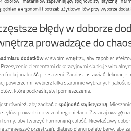
r kolorów i materiałów zapewniający spójność stylistyczną i har
lędnienie ergonomii i potrzeb użytkowników przy wyborze doda
częstsze błędy w doborze do
wnętrza prowadzące do chao
nadmiaru dodatków
w swoim wnętrzu, aby zapobiec efektow
 Przesycenie elementami dekoracyjnymi skutkuje wizualny
za funkcjonalność przestrzeni. Zamiast ustawiać dekoracje 
ej powierzchni, wybierz kilka starannie wybranych, jakośc
otów, które podkreślą styl pomieszczenia.
est również, aby zadbać o
spójność stylistyczną
. Mieszani
 stylów prowadzi do wizualnego nieładu. Zwracaj uwagę na 
 i formy, aby tworzyć harmonijną całość. Niewłaściwy dobó
ie zmniejszyć przestrzeń, dlatego planuj paletę barw, aby 