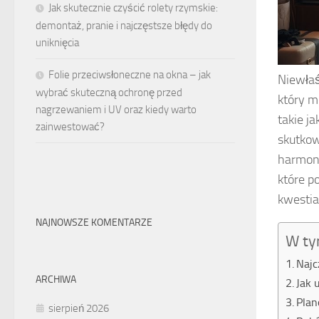
Jak skutecznie czyścić rolety rzymskie:
demontaż, pranie i najczęstsze błędy do
uniknięcia
Folie przeciwsłoneczne na okna – jak
Niewłaś
wybrać skuteczną ochronę przed
który m
nagrzewaniem i UV oraz kiedy warto
takie j
zainwestować?
skutkow
harmoni
które p
kwestia
NAJNOWSZE KOMENTARZE
W ty
Najc
ARCHIWA
Jak 
Plan
sierpień 2026