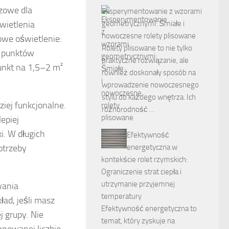
czowe dla
Eksperymentowanie z wzorami
wietlenia
geometrycznymi: Śmiałe i
nowoczesne rolety plisowane
owe oświetlenie:
Rolety plisowane to nie tylko
ę punktów
praktyczne rozwiązanie, ale
unkt na 1,5–2 m²
również doskonały sposób na
wprowadzenie nowoczesnego
stylu do każdego wnętrza. Ich
iej funkcjonalne.
różnorodność …
epiej
i. W długich
Efektywność
otrzeby
energetyczna w
kontekście rolet rzymskich:
Ograniczenie strat ciepła i
utrzymanie przyjemnej
wania
temperatury
ad, jeśli masz
Efektywność energetyczna to
j grupy. Nie
temat, który zyskuje na