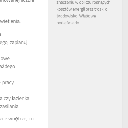
anowanej liczbie
znaczeniu w obliczu rosnących
kosztów energii oraz troski o
środowisko. Właściwe
wietlenia:
podejście do …
.
go, zaplanuj
ojowe.
każdego
– pracy.
 czy łazienka.
asilania.
czne wnętrze, co