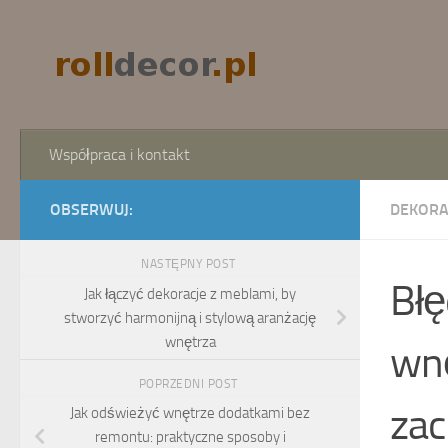
Skip to content
Współpraca i kontakt
OBSERWUJ:
DEKORA
NASTĘPNY POST
Błę
Jak łączyć dekoracje z meblami, by
stworzyć harmonijną i stylową aranżację
wnętrza
wnę
POPRZEDNI POST
zac
Jak odświeżyć wnętrze dodatkami bez
remontu: praktyczne sposoby i