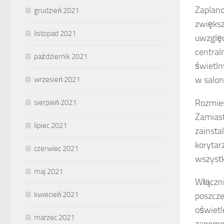
Zaplan
grudzień 2021
zwiększ
listopad 2021
uwzględ
central
październik 2021
świetln
w salon
wrzesień 2021
Rozmies
sierpień 2021
Zamiast
lipiec 2021
zainsta
korytar
czerwiec 2021
wszystk
maj 2021
Włączni
kwiecień 2021
poszcze
oświetl
marzec 2021