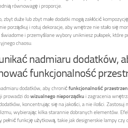
dnią równowagę i proporcje.
, zbyt duże lub zbyt małe dodatki mogą zakłócić kompozycj
nie porządkuj i rotuj dekoracje, aby wnętrze nie stało się mo
 świadome i przemyślane wybory unikniesz pułapek, które 
yjnego chaosu.
 unikać nadmiaru dodatków, a
hować funkcjonalność przestr
nadmiaru dodatków, aby chronić
funkcjonalność przestrzen
ji prowadzi do
wizualnego nieporządku
i zagracenia wnętrz
dodatków, koncentrując się na jakości, a nie ilości. Zastosuj
izmu, wybierając kilka starannie dobranych elementów. Ef
 pełnić funkcję użytkową, takie jak designerskie lampy czy d