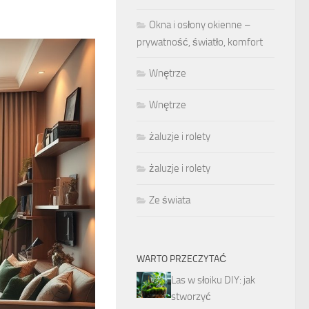
Okna i osłony okienne –
prywatność, światło, komfort
Wnętrze
Wnętrze
żaluzje i rolety
żaluzje i rolety
Ze świata
WARTO PRZECZYTAĆ
Las w słoiku DIY: jak
stworzyć