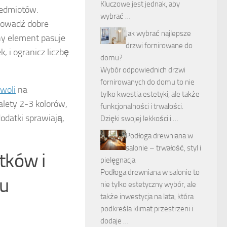
Kluczowe jest jednak, aby
zedmiotów.
wybrać …
rowadź dobre
Jak wybrać najlepsze
ny element pasuje
drzwi fornirowane do
, i ogranicz liczbę
domu?
Wybór odpowiednich drzwi
fornirowanych do domu to nie
zwoli
na
tylko kwestia estetyki, ale także
lety 2-3 kolorów,
funkcjonalności i trwałości.
odatki sprawiają,
Dzięki swojej lekkości i …
Podłoga drewniana w
salonie – trwałość, styl i
tków i
pielęgnacja
Podłoga drewniana w salonie to
tu
nie tylko estetyczny wybór, ale
także inwestycja na lata, która
podkreśla klimat przestrzeni i
dodaje …