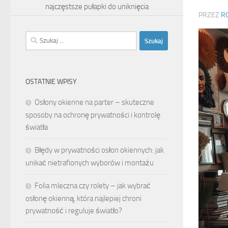
najczęstsze pułapki do uniknięcia
PRZEZ
R
Szukaj:
OSTATNIE WPISY
Osłony okienne na parter – skuteczne
sposoby na ochronę prywatności i kontrolę
światła
Błędy w prywatności osłon okiennych: jak
unikać nietrafionych wyborów i montażu
Folia mleczna czy rolety – jak wybrać
osłonę okienną, która najlepiej chroni
prywatność i reguluje światło?