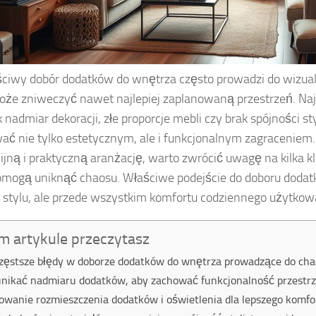
ciwy dobór dodatków do wnętrza często prowadzi do wizua
oże zniweczyć nawet najlepiej zaplanowaną przestrzeń. Naj
ak nadmiar dekoracji, złe proporcje mebli czy brak spójności s
ać nie tylko estetycznym, ale i funkcjonalnym zagraceniem
jną i praktyczną aranżację, warto zwrócić uwagę na kilka 
omogą uniknąć chaosu. Właściwe podejście do doboru dodatk
 stylu, ale przede wszystkim komfortu codziennego użytkow
m artykule przeczytasz
zęstsze błędy w doborze dodatków do wnętrza prowadzące do ch
unikać nadmiaru dodatków, aby zachować funkcjonalność przestrz
owanie rozmieszczenia dodatków i oświetlenia dla lepszego komf