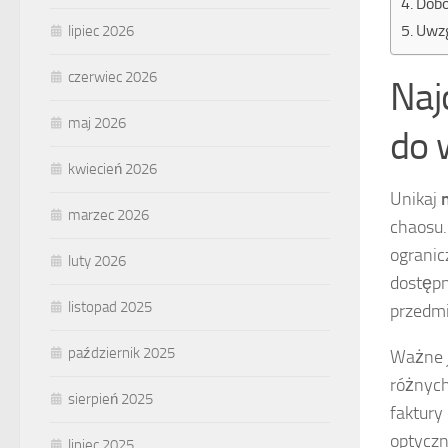
Dobó
Uwzg
lipiec 2026
czerwiec 2026
Naj
maj 2026
do 
kwiecień 2026
Unikaj
marzec 2026
chaosu.
ogranic
luty 2026
dostępn
listopad 2025
przedmi
październik 2025
Ważne j
różnych
sierpień 2025
faktury
optyczn
lipiec 2025