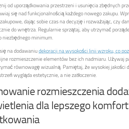
nij od uporządkowania przestrzeni i usunięcia zbędnych pr
wiaj się nad funkcjonalnością każdego nowego zakupu. Wp
zakupowe, dając sobie czas na decyzję i rozważając, czy da
ycznie do wnętrza. Regularnie sprzątaj, aby utrzymać porządek
do niezbędnego minimum.
 się na dodawaniu
dekoracji na wysokości linii wzroku, co po
jne rozmieszczenie elementów bez ich nadmiaru. Używaj pa
zymać równowagę wizualną. Pamiętaj, że wysokiej jakości d
strzeń wygląda estetycznie, a nie zatłoczenie.
nowanie rozmieszczenia doda
ietlenia dla lepszego komfor
tkowania