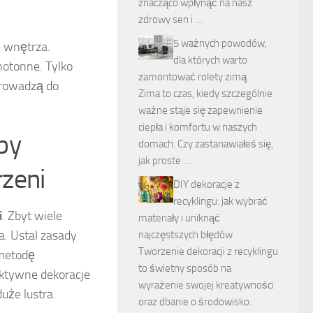
znacząco wpłynąć na nasz
zdrowy sen i …
5 ważnych powodów,
ę wnętrza.
dla których warto
notonne. Tylko
zamontować rolety zimą
prowadzą do
Zima to czas, kiedy szczególnie
ważne staje się zapewnienie
ciepła i komfortu w naszych
by
domach. Czy zastanawiałeś się,
jak proste …
zeni
DIY dekoracje z
recyklingu: jak wybrać
i
. Zbyt wiele
materiały i uniknąć
a. Ustal zasady
najczęstszych błędów
Tworzenie dekoracji z recyklingu
 metodę
to świetny sposób na
ektywne dekoracje
wyrażenie swojej kreatywności
uże lustra.
oraz dbanie o środowisko.