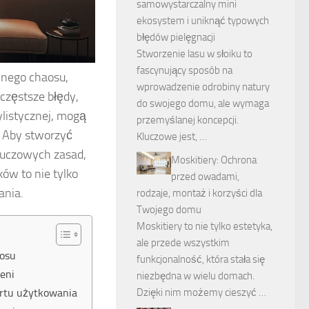
samowystarczalny mini
ekosystem i uniknąć typowych
błędów pielęgnacji
Stworzenie lasu w słoiku to
fascynujący sposób na
lnego chaosu,
wprowadzenie odrobiny natury
częstsze błędy,
do swojego domu, ale wymaga
tylistycznej, mogą
przemyślanej koncepcji.
. Aby stworzyć
Kluczowe jest, …
kluczowych zasad,
Moskitiery: Ochrona
ów to nie tylko
przed owadami,
ania.
rodzaje, montaż i korzyści dla
Twojego domu
Moskitiery to nie tylko estetyka,
ale przede wszystkim
aosu
funkcjonalność, która stała się
eni
niezbędna w wielu domach.
ortu użytkowania
Dzięki nim możemy cieszyć …