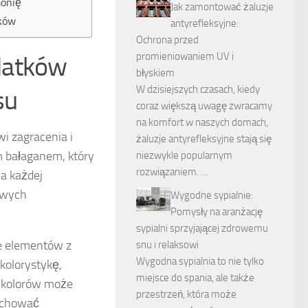
monię
Jak zamontować żaluzje
tków
antyrefleksyjne:
Ochrona przed
promieniowaniem UV i
datków
błyskiem
W dzisiejszych czasach, kiedy
su
coraz większą uwagę zwracamy
na komfort w naszych domach,
i zagracenia i
żaluzje antyrefleksyjne stają się
m bałaganem, który
niezwykle popularnym
rozwiązaniem. …
na każdej
iowych
Wygodne sypialnie:
Pomysły na aranżację
sypialni sprzyjającej zdrowemu
e elementów z
snu i relaksowi
Wygodna sypialnia to nie tylko
kolorystykę,
miejsce do spania, ale także
r kolorów może
przestrzeń, która może
zachować