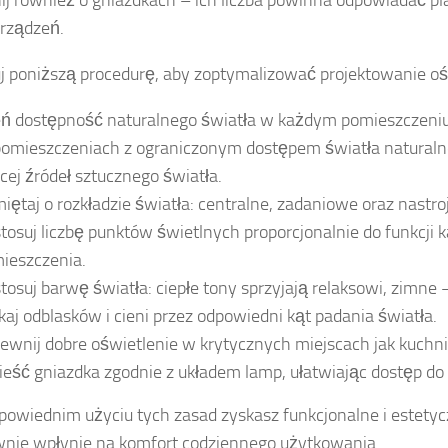
j również o gniazdkach – ich liczba powinna odpowiadać pl
urządzeń.
j poniższą procedurę, aby zoptymalizować projektowanie oś
ń dostępność naturalnego światła w każdym pomieszczeniu
omieszczeniach z ograniczonym dostępem światła naturalne
cej źródeł sztucznego światła.
iętaj o rozkładzie światła: centralne, zadaniowe oraz nastr
tosuj liczbę punktów świetlnych proporcjonalnie do funkcji 
ieszczenia.
tosuj barwę światła: ciepłe tony sprzyjają relaksowi, zimne 
kaj odblasków i cieni przez odpowiedni kąt padania światła.
ewnij dobre oświetlenie w krytycznych miejscach jak kuchnia
eść gniazdka zgodnie z układem lamp, ułatwiając dostęp do z
powiednim użyciu tych zasad zyskasz funkcjonalne i estety
nie wpłynie na komfort codziennego użytkowania.