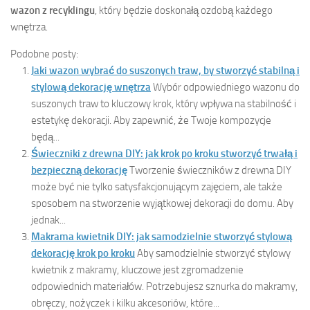
wazon z recyklingu
, który będzie doskonałą ozdobą każdego
wnętrza.
Podobne posty:
Jaki wazon wybrać do suszonych traw, by stworzyć stabilną i
stylową dekorację wnętrza
Wybór odpowiedniego wazonu do
suszonych traw to kluczowy krok, który wpływa na stabilność i
estetykę dekoracji. Aby zapewnić, że Twoje kompozycje
będą...
Świeczniki z drewna DIY: jak krok po kroku stworzyć trwałą i
bezpieczną dekorację
Tworzenie świeczników z drewna DIY
może być nie tylko satysfakcjonującym zajęciem, ale także
sposobem na stworzenie wyjątkowej dekoracji do domu. Aby
jednak...
Makrama kwietnik DIY: jak samodzielnie stworzyć stylową
dekorację krok po kroku
Aby samodzielnie stworzyć stylowy
kwietnik z makramy, kluczowe jest zgromadzenie
odpowiednich materiałów. Potrzebujesz sznurka do makramy,
obręczy, nożyczek i kilku akcesoriów, które...