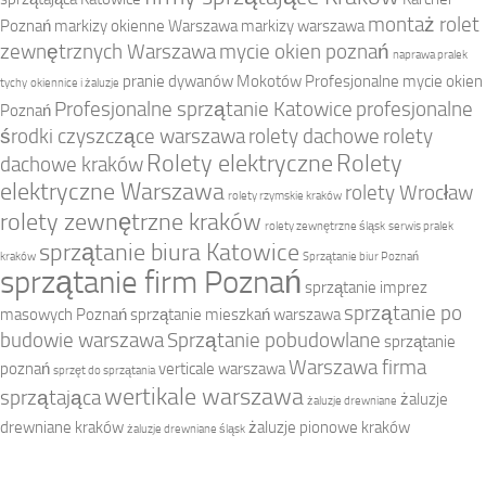
montaż rolet
Poznań
markizy okienne Warszawa
markizy warszawa
zewnętrznych Warszawa
mycie okien poznań
naprawa pralek
pranie dywanów Mokotów
Profesjonalne mycie okien
tychy
okiennice i żaluzje
Profesjonalne sprzątanie Katowice
profesjonalne
Poznań
środki czyszczące warszawa
rolety dachowe
rolety
Rolety elektryczne
Rolety
dachowe kraków
elektryczne Warszawa
rolety Wrocław
rolety rzymskie kraków
rolety zewnętrzne kraków
rolety zewnętrzne śląsk
serwis pralek
sprzątanie biura Katowice
kraków
Sprzątanie biur Poznań
sprzątanie firm Poznań
sprzątanie imprez
sprzątanie po
masowych Poznań
sprzątanie mieszkań warszawa
budowie warszawa
Sprzątanie pobudowlane
sprzątanie
Warszawa firma
poznań
verticale warszawa
sprzęt do sprzątania
wertikale warszawa
sprzątająca
żaluzje
żaluzje drewniane
drewniane kraków
żaluzje pionowe kraków
żaluzje drewniane śląsk