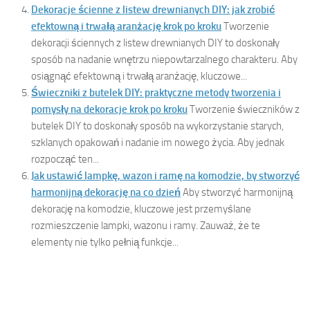
Dekoracje ścienne z listew drewnianych DIY: jak zrobić
efektowną i trwałą aranżację krok po kroku
Tworzenie
dekoracji ściennych z listew drewnianych DIY to doskonały
sposób na nadanie wnętrzu niepowtarzalnego charakteru. Aby
osiągnąć efektowną i trwałą aranżację, kluczowe...
Świeczniki z butelek DIY: praktyczne metody tworzenia i
pomysły na dekoracje krok po kroku
Tworzenie świeczników z
butelek DIY to doskonały sposób na wykorzystanie starych,
szklanych opakowań i nadanie im nowego życia. Aby jednak
rozpocząć ten...
Jak ustawić lampkę, wazon i ramę na komodzie, by stworzyć
harmonijną dekorację na co dzień
Aby stworzyć harmonijną
dekorację na komodzie, kluczowe jest przemyślane
rozmieszczenie lampki, wazonu i ramy. Zauważ, że te
elementy nie tylko pełnią funkcje...