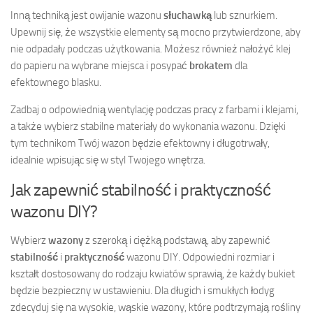
Inną techniką jest owijanie wazonu
słuchawką
lub sznurkiem.
Upewnij się, że wszystkie elementy są mocno przytwierdzone, aby
nie odpadały podczas użytkowania. Możesz również nałożyć klej
do papieru na wybrane miejsca i posypać
brokatem
dla
efektownego blasku.
Zadbaj o odpowiednią wentylację podczas pracy z farbami i klejami,
a także wybierz stabilne materiały do wykonania wazonu. Dzięki
tym technikom Twój wazon będzie efektowny i długotrwały,
idealnie wpisując się w styl Twojego wnętrza.
Jak zapewnić stabilność i praktyczność
wazonu DIY?
Wybierz
wazony
z szeroką i ciężką podstawą, aby zapewnić
stabilność
i
praktyczność
wazonu DIY. Odpowiedni rozmiar i
kształt dostosowany do rodzaju kwiatów sprawią, że każdy bukiet
będzie bezpieczny w ustawieniu. Dla długich i smukłych łodyg
zdecyduj się na wysokie, wąskie wazony, które podtrzymają rośliny