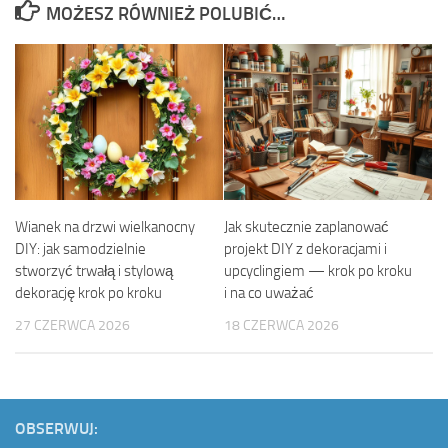
MOŻESZ RÓWNIEŻ POLUBIĆ…
Wianek na drzwi wielkanocny
Jak skutecznie zaplanować
DIY: jak samodzielnie
projekt DIY z dekoracjami i
stworzyć trwałą i stylową
upcyclingiem — krok po kroku
dekorację krok po kroku
i na co uważać
27 CZERWCA 2026
18 CZERWCA 2026
OBSERWUJ: