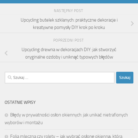
NASTĘPNY POST
Upcycling butelek szklanych: praktyczne dekoracje i
kreatywne pomysły DIY krok po kroku
POPRZEDNI POST
Upcycling drewna w dekoracjach DIY: jak stworzyć
oryginalne ozdoby i uniknąć typowych błędów
Szukaj:
OSTATNIE WPISY
Błędy w prywatności osłon okiennych: jak unikać nietrafionych
wyborów i montażu
Folia mleczna czy rolety – jak wybrać osłonę okienną, która