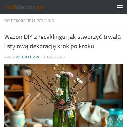
Skip to content
DIY DEKORACJE I UPCYCLING
Wazon DIY z recyklingu: jak stworzyć trwałą
i stylową dekorację krok po kroku
PRZEZ
ROLLDECOR.PL
·
28 MAJA 2026