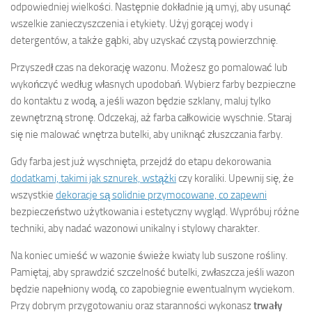
odpowiedniej wielkości. Następnie dokładnie ją umyj, aby usunąć
wszelkie zanieczyszczenia i etykiety. Użyj gorącej wody i
detergentów, a także gąbki, aby uzyskać czystą powierzchnię.
Przyszedł czas na dekorację wazonu. Możesz go pomalować lub
wykończyć według własnych upodobań. Wybierz farby bezpieczne
do kontaktu z wodą, a jeśli wazon będzie szklany, maluj tylko
zewnętrzną stronę. Odczekaj, aż farba całkowicie wyschnie. Staraj
się nie malować wnętrza butelki, aby uniknąć złuszczania farby.
Gdy farba jest już wyschnięta, przejdź do etapu dekorowania
dodatkami, takimi jak sznurek, wstążki
czy koraliki. Upewnij się, że
wszystkie
dekoracje są solidnie przymocowane, co zapewni
bezpieczeństwo użytkowania i estetyczny wygląd. Wypróbuj różne
techniki, aby nadać wazonowi unikalny i stylowy charakter.
Na koniec umieść w wazonie świeże kwiaty lub suszone rośliny.
Pamiętaj, aby sprawdzić szczelność butelki, zwłaszcza jeśli wazon
będzie napełniony wodą, co zapobiegnie ewentualnym wyciekom.
Przy dobrym przygotowaniu oraz staranności wykonasz
trwały