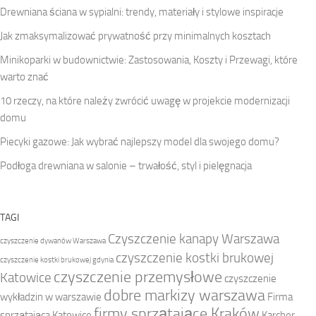
Drewniana ściana w sypialni: trendy, materiały i stylowe inspiracje
Jak zmaksymalizować prywatność przy minimalnych kosztach
Minikoparki w budownictwie: Zastosowania, Koszty i Przewagi, które
warto znać
10 rzeczy, na które należy zwrócić uwagę w projekcie modernizacji
domu
Piecyki gazowe: Jak wybrać najlepszy model dla swojego domu?
Podłoga drewniana w salonie – trwałość, styl i pielęgnacja
TAGI
Czyszczenie kanapy Warszawa
czyszczenie dywanów Warszawa
czyszczenie kostki brukowej
czyszczenie kostki brukowej gdynia
czyszczenie przemysłowe
Katowice
czyszczenie
dobre markizy warszawa
wykładzin w warszawie
Firma
firmy sprzątające Kraków
sprzątająca Katowice
Karcher