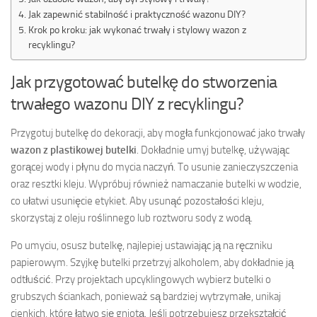
Jak zapewnić stabilność i praktyczność wazonu DIY?
Krok po kroku: jak wykonać trwały i stylowy wazon z
recyklingu?
Jak przygotować butelkę do stworzenia
trwałego wazonu DIY z recyklingu?
Przygotuj butelkę do dekoracji, aby mogła funkcjonować jako trwały
wazon z plastikowej butelki
. Dokładnie umyj butelkę, używając
gorącej wody i płynu do mycia naczyń. To usunie zanieczyszczenia
oraz resztki kleju. Wypróbuj również namaczanie butelki w wodzie,
co ułatwi usunięcie etykiet. Aby usunąć pozostałości kleju,
skorzystaj z oleju roślinnego lub roztworu sody z wodą.
Po umyciu, osusz butelkę, najlepiej ustawiając ją na ręczniku
papierowym. Szyjkę butelki przetrzyj alkoholem, aby dokładnie ją
odtłuścić. Przy projektach upcyklingowych wybierz butelki o
grubszych ściankach, ponieważ są bardziej wytrzymałe, unikaj
cienkich, które łatwo się gniotą. Jeśli potrzebujesz przekształcić