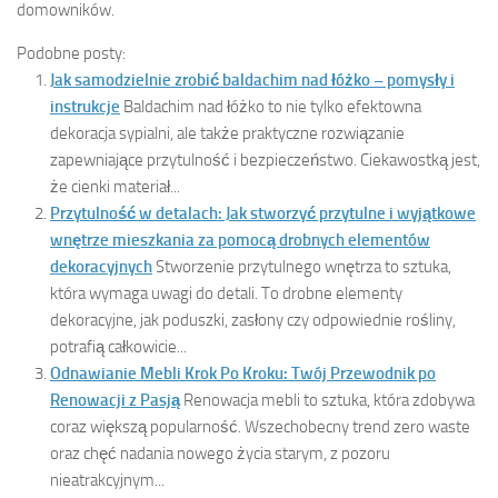
domowników.
Podobne posty:
Jak samodzielnie zrobić baldachim nad łóżko – pomysły i
instrukcje
Baldachim nad łóżko to nie tylko efektowna
dekoracja sypialni, ale także praktyczne rozwiązanie
zapewniające przytulność i bezpieczeństwo. Ciekawostką jest,
że cienki materiał...
Przytulność w detalach: Jak stworzyć przytulne i wyjątkowe
wnętrze mieszkania za pomocą drobnych elementów
dekoracyjnych
Stworzenie przytulnego wnętrza to sztuka,
która wymaga uwagi do detali. To drobne elementy
dekoracyjne, jak poduszki, zasłony czy odpowiednie rośliny,
potrafią całkowicie...
Odnawianie Mebli Krok Po Kroku: Twój Przewodnik po
Renowacji z Pasją
Renowacja mebli to sztuka, która zdobywa
coraz większą popularność. Wszechobecny trend zero waste
oraz chęć nadania nowego życia starym, z pozoru
nieatrakcyjnym...