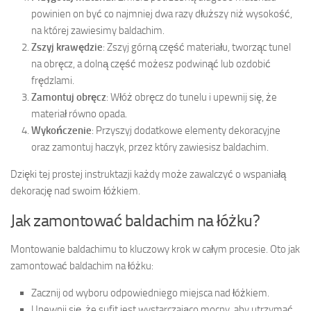
powinien on być co najmniej dwa razy dłuższy niż wysokość,
na której zawiesimy baldachim.
Zszyj krawędzie
: Zszyj górną część materiału, tworząc tunel
na obręcz, a dolną część możesz podwinąć lub ozdobić
frędzlami.
Zamontuj obręcz
: Włóż obręcz do tunelu i upewnij się, że
materiał równo opada.
Wykończenie
: Przyszyj dodatkowe elementy dekoracyjne
oraz zamontuj haczyk, przez który zawiesisz baldachim.
Dzięki tej prostej instruktazji każdy może zawalczyć o wspaniałą
dekorację nad swoim łóżkiem.
Jak zamontować baldachim na łóżku?
Montowanie baldachimu to kluczowy krok w całym procesie. Oto jak
zamontować baldachim na łóżku:
Zacznij od wyboru odpowiedniego miejsca nad łóżkiem.
Upewnij się, że sufit jest wystarczająco mocny, aby utrzymać