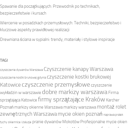
Spawanie dla początkujących: Przewodnik po technikach,
bezpieczeństwie i kursach
Wiercenie w posadzkach przemysłowych: Techniki, bezpieczeństwo i
kluczowe aspekty prawidłowej realizacji
Drewniana ściana w sypialni: trendy, materiały i stylowe inspiracje
TAGI
Czyszczenie kanapy Warszawa
czyszczenie dywanów Warszawa
czyszczenie kostki brukowej
czyszczenie kostki brukowej gdynia
czyszczenie przemysłowe
Katowice
czyszczenie
dobre markizy warszawa
wykładzin w warszawie
Firma
firmy sprzątające Kraków
sprzątająca Katowice
Karcher
montaż rolet
Poznań
markizy okienne Warszawa
markizy warszawa
zewnętrznych Warszawa
mycie okien poznań
naprawa pralek
pranie dywanów Mokotów
Profesjonalne mycie okien
tychy
okiennice i żaluzje