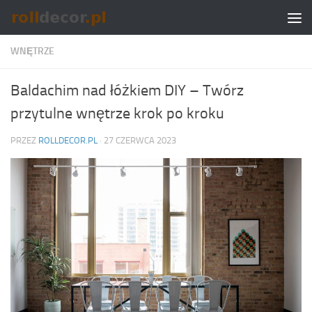
Skip to content
WNĘTRZE
Baldachim nad łóżkiem DIY – Twórz
przytulne wnętrze krok po kroku
PRZEZ
ROLLDECOR.PL
·
27 CZERWCA 2023