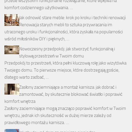
przede wszystkim funkcjonalne rozwiązanie, które wpływa na
komfort codziennego użytkowania. …
Jak odnowić stare meble: krok po kroku i techniki renowacji
Renowacja starych mebli to sztuka przywracania im
utraconego uroku i funkcjonalności, która zyskała na popularności
wśród miłośników DIY i pięknych, …
Nowoczesny przedpokój: jak stworzyć funkcjonalną i
stylową przestrzeń w Twoim domu
Przedpokój to przestrzeń, która pełni kluczową rolę jako wizytówka
Twojego domu. To pierwsze miejsce, które dostrzegają goście,
dlatego warto zadbać, …
Zasłony zaciemniające a montaż karnisza: jak dobrać i
zamontować, by skutecznie blokować światło i poprawić
komfort wnętrza
Zasłony zaciemniające mogą znacząco poprawić komfort w Twoim
wnętrzu, jednak ich skuteczność w dużej mierze zależy od
prawidłowego montażu karnisza. …