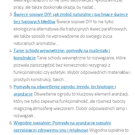
własnego abażuru to nie tylko satysfakcja z rękodzielniczej
pracy, ale także doskonała okazja, by nadać...
Świece sojowe DIY: jak zrobić naturalne i pachnące świece
bez typowych błędów
Świece sojowe DIY to nie tylko
ekologiczna alternatywa dla tradycyjnych świec parafinowych,
ale także sposób na wprowadzenie do swojego życia
naturalnych aromatów...
Tanie schody wewnętrzne: pomysły na materiały i
konstrukcje
Tanie schody wewnętrzne to rozwiązanie, które
pozwala zaoszczędzić bez konieczności rezygnacji z
funkcjonalności czy estetyki. Wybór odpowiednich materiałów i
prostych konstrukcji, takich...
Pomysły na oświetlenie ogrodu: trendy, technologie i
aranżacje
Oświetlenie ogrodu to kluczowy element aranżacji,
który nie tylko zapewnia funkcjonalność, ale również tworzy
magiczną atmosferę wieczorem. Dobór odpowiednich lamp i
rozwiązań...
Wygodne sypialnie: Pomysły na aranżację sypialni
sprzyjającej zdrowemu snu i relaksowi
Wygodna sypialnia to