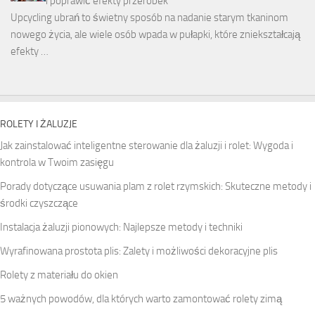
i poprawić efekty przeróbek
Upcycling ubrań to świetny sposób na nadanie starym tkaninom
nowego życia, ale wiele osób wpada w pułapki, które zniekształcają
efekty …
ROLETY I ŻALUZJE
Jak zainstalować inteligentne sterowanie dla żaluzji i rolet: Wygoda i
kontrola w Twoim zasięgu
Porady dotyczące usuwania plam z rolet rzymskich: Skuteczne metody i
środki czyszczące
Instalacja żaluzji pionowych: Najlepsze metody i techniki
Wyrafinowana prostota plis: Zalety i możliwości dekoracyjne plis
Rolety z materiału do okien
5 ważnych powodów, dla których warto zamontować rolety zimą