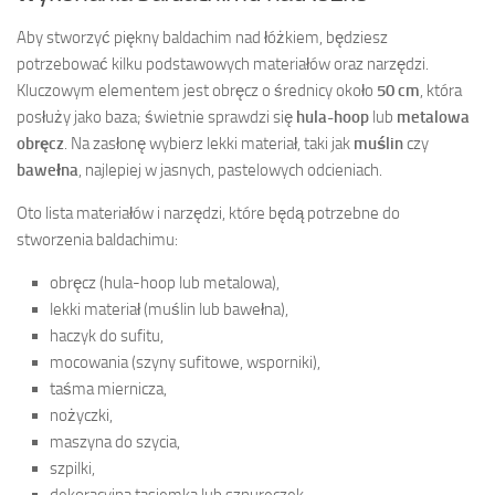
Aby stworzyć piękny baldachim nad łóżkiem, będziesz
potrzebować kilku podstawowych materiałów oraz narzędzi.
Kluczowym elementem jest obręcz o średnicy około
50 cm
, która
posłuży jako baza; świetnie sprawdzi się
hula-hoop
lub
metalowa
obręcz
. Na zasłonę wybierz lekki materiał, taki jak
muślin
czy
bawełna
, najlepiej w jasnych, pastelowych odcieniach.
Oto lista materiałów i narzędzi, które będą potrzebne do
stworzenia baldachimu:
obręcz (hula-hoop lub metalowa),
lekki materiał (muślin lub bawełna),
haczyk do sufitu,
mocowania (szyny sufitowe, wsporniki),
taśma miernicza,
nożyczki,
maszyna do szycia,
szpilki,