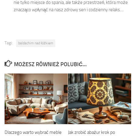
nie tylko miejsce do spania, ale także przestrzeń, która może
znacząco wpłynąć na nasz zdrowy sen i codzienny relaks....
Tagi:
baldachim nad łóżkiem
MOŻESZ RÓWNIEŻ POLUBIĆ…
Dlaczego warto wybrać meble
Jak zrobić abażur krok po