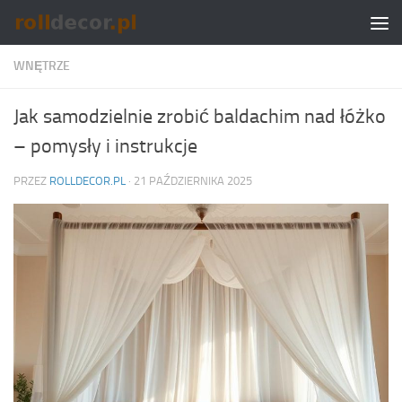
Skip to content
WNĘTRZE
Jak samodzielnie zrobić baldachim nad łóżko
– pomysły i instrukcje
PRZEZ
ROLLDECOR.PL
·
21 PAŹDZIERNIKA 2025