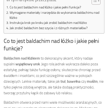
Co to jest baldachim nad łóżko i jakie pełni funkcje?
Wymagane materiały i narzędzia do wykonania baldachimu nad
łóżko
Instrukcja krok po kroku jak zrobić baldachim nad łóżko
Jak zrobić baldachim bez szycia i z różnych materiałów?
Co to jest baldachim nad łóżko i jakie pełni
funkcje?
Baldachim nad łóżkiem
to dekoracyjny akcent, który nadaje
sypialni
wyjątkowy urok
. Jego rola jednak wykracza daleko poza
estetykę, pełniąc także funkcję osłony, skutecznie chroniąc przed
światłem i insektami, co jest szczególnie ważne w pokojach
dziecięcych. Lekkie materiały, takie jak
tiul
,
bawełna
czy
muślin
, nie
tylko pięknie zdobią wnętrze, ale także dodają praktyczności,
tworząc przytulny kącik do zabawy lub relaksu.
Baldachim otwiera przed nami wiele możliwości aranżacyjnych, co