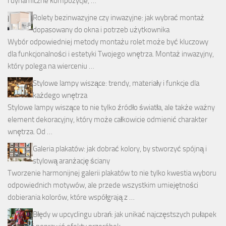
i dynamiczne kompozycje, …
Rolety bezinwazyjne czy inwazyjne: jak wybrać montaż
dopasowany do okna i potrzeb użytkownika
Wybór odpowiedniej metody montażu rolet może być kluczowy
dla funkcjonalności i estetyki Twojego wnętrza. Montaż inwazyjny,
który polega na wierceniu …
Stylowe lampy wiszące: trendy, materiały i funkcje dla
każdego wnętrza
Stylowe lampy wiszące to nie tylko źródło światła, ale także ważny
element dekoracyjny, który może całkowicie odmienić charakter
wnętrza. Od …
Galeria plakatów: jak dobrać kolory, by stworzyć spójną i
stylową aranżację ściany
Tworzenie harmonijnej galerii plakatów to nie tylko kwestia wyboru
odpowiednich motywów, ale przede wszystkim umiejętności
dobierania kolorów, które współgrają z …
Błędy w upcyclingu ubrań: jak unikać najczęstszych pułapek