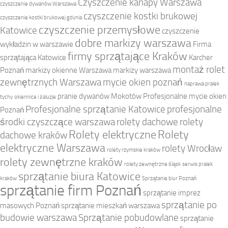
Czyszczenie kanapy Warszawa
czyszczenie dywanów Warszawa
czyszczenie kostki brukowej
czyszczenie kostki brukowej gdynia
czyszczenie przemysłowe
Katowice
czyszczenie
dobre markizy warszawa
wykładzin w warszawie
Firma
firmy sprzątające Kraków
sprzątająca Katowice
Karcher
montaż rolet
Poznań
markizy okienne Warszawa
markizy warszawa
zewnętrznych Warszawa
mycie okien poznań
naprawa pralek
pranie dywanów Mokotów
Profesjonalne mycie okien
tychy
okiennice i żaluzje
Profesjonalne sprzątanie Katowice
profesjonalne
Poznań
środki czyszczące warszawa
rolety dachowe
rolety
Rolety elektryczne
Rolety
dachowe kraków
elektryczne Warszawa
rolety Wrocław
rolety rzymskie kraków
rolety zewnętrzne kraków
rolety zewnętrzne śląsk
serwis pralek
sprzątanie biura Katowice
kraków
Sprzątanie biur Poznań
sprzątanie firm Poznań
sprzątanie imprez
sprzątanie po
masowych Poznań
sprzątanie mieszkań warszawa
budowie warszawa
Sprzątanie pobudowlane
sprzątanie