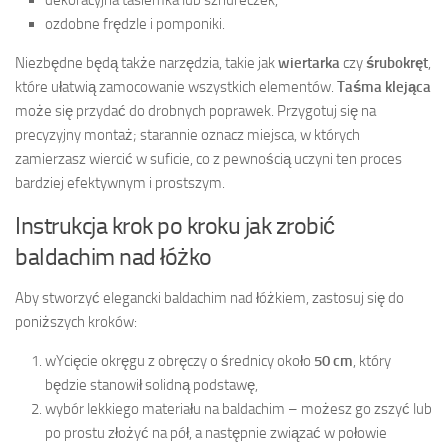
dekoracyjna tasiemka lub sznureczek,
ozdobne frędzle i pomponiki.
Niezbędne będą także narzędzia, takie jak
wiertarka
czy
śrubokręt
,
które ułatwią zamocowanie wszystkich elementów.
Taśma klejąca
może się przydać do drobnych poprawek. Przygotuj się na
precyzyjny montaż; starannie oznacz miejsca, w których
zamierzasz wiercić w suficie, co z pewnością uczyni ten proces
bardziej efektywnym i prostszym.
Instrukcja krok po kroku jak zrobić
baldachim nad łóżko
Aby stworzyć elegancki baldachim nad łóżkiem, zastosuj się do
poniższych kroków:
wYcięcie okręgu z obręczy o średnicy około
50 cm
, który
będzie stanowił solidną podstawę,
wybór lekkiego materiału na baldachim – możesz go zszyć lub
po prostu złożyć na pół, a następnie związać w połowie