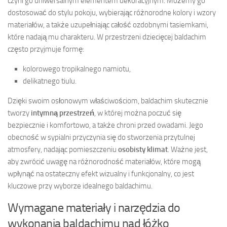
czyni go uniwersalnym elementem dekoracyjnym. Możemy go
dostosować do stylu pokoju, wybierając różnorodne kolory i wzory
materiałów, a także uzupełniając całość ozdobnymi tasiemkami,
które nadają mu charakteru. W przestrzeni dziecięcej baldachim
często przyjmuje formę:
kolorowego tropikalnego namiotu,
delikatnego tiulu.
Dzięki swoim osłonowym właściwościom, baldachim skutecznie
tworzy
intymną przestrzeń
, w której można poczuć się
bezpiecznie i komfortowo, a także chroni przed owadami. Jego
obecność w sypialni przyczynia się do stworzenia przytulnej
atmosfery, nadając pomieszczeniu
osobisty klimat
. Ważne jest,
aby zwrócić uwagę na różnorodność materiałów, które mogą
wpłynąć na ostateczny efekt wizualny i funkcjonalny, co jest
kluczowe przy wyborze idealnego baldachimu.
Wymagane materiały i narzędzia do
wykonania baldachimu nad łóżko