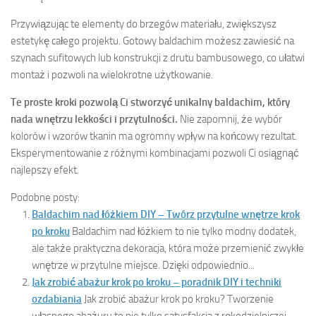
Przywiązując te elementy do brzegów materiału, zwiększysz
estetykę całego projektu. Gotowy baldachim możesz zawiesić na
szynach sufitowych lub konstrukcji z drutu bambusowego, co ułatwi
montaż i pozwoli na wielokrotne użytkowanie.
Te proste kroki pozwolą Ci stworzyć unikalny baldachim, który
nada wnętrzu lekkości i przytulności.
Nie zapomnij, że wybór
kolorów i wzorów tkanin ma ogromny wpływ na końcowy rezultat.
Eksperymentowanie z różnymi kombinacjami pozwoli Ci osiągnąć
najlepszy efekt.
Podobne posty:
Baldachim nad łóżkiem DIY – Twórz przytulne wnętrze krok
po kroku
Baldachim nad łóżkiem to nie tylko modny dodatek,
ale także praktyczna dekoracja, która może przemienić zwykłe
wnętrze w przytulne miejsce. Dzięki odpowiednio...
Jak zrobić abażur krok po kroku – poradnik DIY i techniki
ozdabiania
Jak zrobić abażur krok po kroku? Tworzenie