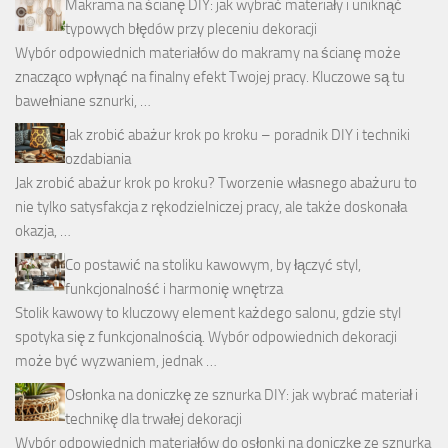
Makrama na ścianę DIY: jak wybrać materiały i uniknąć
typowych błędów przy pleceniu dekoracji
Wybór odpowiednich materiałów do makramy na ścianę może
znacząco wpłynąć na finalny efekt Twojej pracy. Kluczowe są tu
bawełniane sznurki, …
Jak zrobić abażur krok po kroku – poradnik DIY i techniki
ozdabiania
Jak zrobić abażur krok po kroku? Tworzenie własnego abażuru to
nie tylko satysfakcja z rękodzielniczej pracy, ale także doskonała
okazja, …
Co postawić na stoliku kawowym, by łączyć styl,
funkcjonalność i harmonię wnętrza
Stolik kawowy to kluczowy element każdego salonu, gdzie styl
spotyka się z funkcjonalnością. Wybór odpowiednich dekoracji
może być wyzwaniem, jednak …
Osłonka na doniczkę ze sznurka DIY: jak wybrać materiał i
technikę dla trwałej dekoracji
Wybór odpowiednich materiałów do osłonki na doniczkę ze sznurka