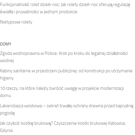
Funkcjonalność rolet dzień-noc: Jak rolety dzień-noc oferują regulację
światła i prywatności w jednym produkcie
Nietypowe rolety
DOMY
Zgoda wodnoprawna w Polsce: Krok po kroku do legalnej działalności
wodnej
Kabiny sanitarne w przestrzeni publicznej: od konstrukcji po utrzymanie
higieny
10 rzeczy, na które należy zwrócić uwagę w projekcie modernizacji
domu
Lakierobejca woskowa – sekret trwałej ochrany drewna przed kapryśną
pogodą
Jak czyścić kostkę brukową? Czyszczenie kostki brukowej Katowice,
Gdynia