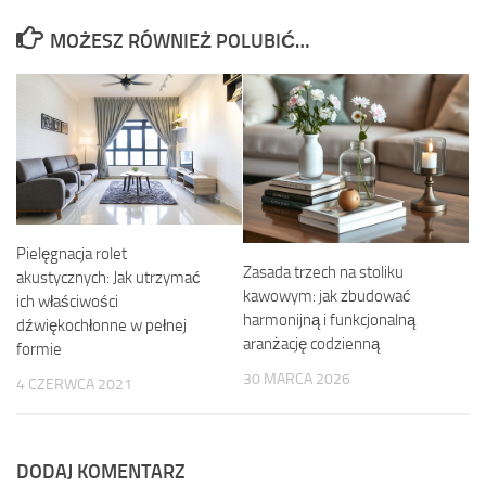
MOŻESZ RÓWNIEŻ POLUBIĆ…
Pielęgnacja rolet
Zasada trzech na stoliku
akustycznych: Jak utrzymać
kawowym: jak zbudować
ich właściwości
harmonijną i funkcjonalną
dźwiękochłonne w pełnej
aranżację codzienną
formie
30 MARCA 2026
4 CZERWCA 2021
DODAJ KOMENTARZ