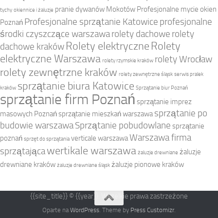
pranie dywanów Mokotów
Profesjonalne mycie okien
tychy
okiennice i żaluzje
Profesjonalne sprzątanie Katowice
profesjonalne
Poznań
środki czyszczące warszawa
rolety dachowe
rolety
Rolety elektryczne
Rolety
dachowe kraków
elektryczne Warszawa
rolety Wrocław
rolety rzymskie kraków
rolety zewnętrzne kraków
rolety zewnętrzne śląsk
serwis pralek
sprzątanie biura Katowice
kraków
Sprzątanie biur Poznań
sprzątanie firm Poznań
sprzątanie imprez
sprzątanie po
masowych Poznań
sprzątanie mieszkań warszawa
budowie warszawa
Sprzątanie pobudowlane
sprzątanie
Warszawa firma
poznań
verticale warszawa
sprzęt do sprzątania
wertikale warszawa
sprzątająca
żaluzje
żaluzje drewniane
drewniane kraków
żaluzje pionowe kraków
żaluzje drewniane śląsk
{{site_title}} © {{year}}. Wszelkie prawa zastrzeżone
Oparte na
WordPress
. Theme by
Press Customizr
.