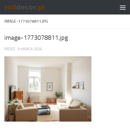
Skip to content
IMAGE-1773078811.JPG
image-1773078811.jpg
PRZEZ
·
9 MARCA 2026