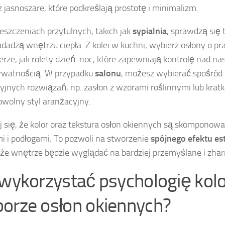
az jasnoszare, które podkreślają prostotę i minimalizm.
szczeniach przytulnych, takich jak
sypialnia
, sprawdzą się 
adadzą wnętrzu ciepła. Z kolei w kuchni, wybierz osłony o p
erze, jak rolety dzień-noc, które zapewniają kontrolę nad n
ywatnością. W przypadku
salonu
, możesz wybierać spośród 
yjnych rozwiązań, np. zasłon z wzorami roślinnymi lub kratk
owolny styl aranżacyjny.
 się, że kolor oraz tekstura osłon okiennych są skomponow
i i podłogami. To pozwoli na stworzenie
spójnego efektu es
 że wnętrze będzie wyglądać na bardziej przemyślane i zh
 wykorzystać psychologię kol
orze osłon okiennych?