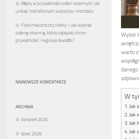
Błędy w prywatności osłon okiennych: jak
unikać nietrafionych wyborów i montażu
Folia mleczna czy rolety – jak wybrać
osłonę okienną, która najlepiej chroni
Wybór 
prywatność i reguluje światło?
wnętrza
warto z
współgr
danego 
odpowie
NAJNOWSZE KOMENTARZE
W ty
Jak 
ARCHIWA
Jak 
sierpień 2026
Jak 
Jak 
lipiec 2026