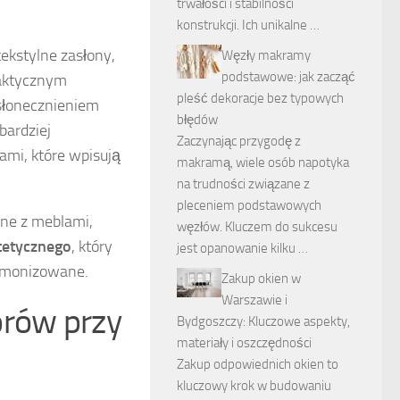
trwałości i stabilności
konstrukcji. Ich unikalne …
tekstylne zasłony,
Węzły makramy
podstawowe: jak zacząć
raktycznym
pleść dekoracje bez typowych
asłonecznieniem
błędów
bardziej
Zaczynając przygodę z
ami, które wpisują
makramą, wiele osób napotyka
na trudności związane z
pleceniem podstawowych
ane z meblami,
węzłów. Kluczem do sukcesu
tetycznego
, który
jest opanowanie kilku …
armonizowane.
Zakup okien w
Warszawie i
orów przy
Bydgoszczy: Kluczowe aspekty,
materiały i oszczędności
Zakup odpowiednich okien to
kluczowy krok w budowaniu