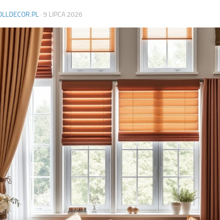
OLLDECOR.PL
·
9 LIPCA 2026