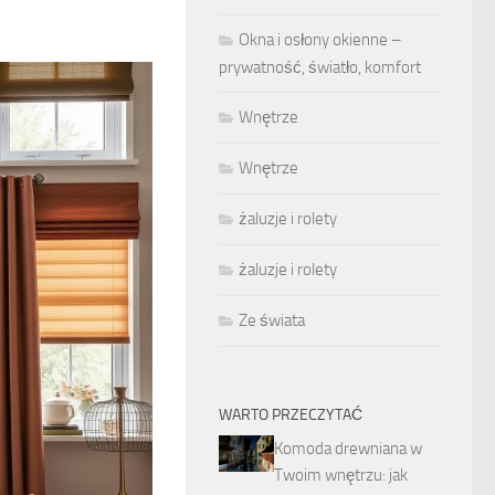
Okna i osłony okienne –
prywatność, światło, komfort
Wnętrze
Wnętrze
żaluzje i rolety
żaluzje i rolety
Ze świata
WARTO PRZECZYTAĆ
Komoda drewniana w
Twoim wnętrzu: jak