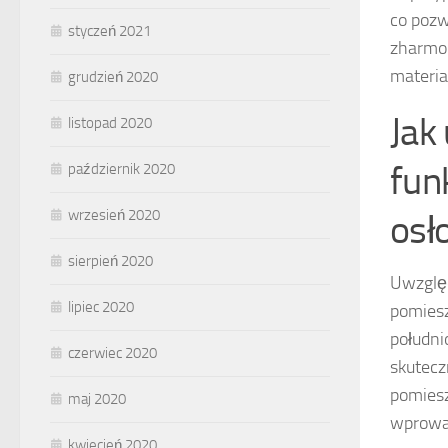
co pozw
styczeń 2021
zharmon
materia
grudzień 2020
Jak
listopad 2020
fun
październik 2020
wrzesień 2020
osł
sierpień 2020
Uwzglę
lipiec 2020
pomiesz
południ
czerwiec 2020
skutecz
pomiesz
maj 2020
wprowad
kwiecień 2020