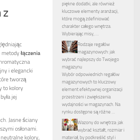
piękne dodatki, ale również
 z
kluczowe elementy aranżacji,
które mogą zdefiniować
charakter całego wnętrza.
Wybierając misy, …
lędniając
Rodzaje regałów
magazynowych: jak
ne metody
łączenia
wybrać najlepszy do Twojego
chromatyczna
magazynu
ny i elegancki
Wybór odpowiednich regałów
które tworzą
magazynowych to kluczowy
y to kolory
element efektywnej organizacji
była jej
przestrzeni i zwiększenia
wydajności w magazynach. Na
rynku dostępne są różne …
ych. Jasne ściany
Wazony do wnętrza: jak
jszymi osłonami.
wybrać kształt, rozmiar i
neutralne kolory,
materiał, by podkreślić styl i