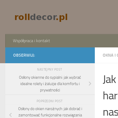
Skip to content
Współpraca i kontakt
OBSERWUJ:
OKNA I
NASTĘPNY POST
Jak
Osłony okienne do sypialni: jak wybrać
idealne rolety i żaluzje dla komfortu i
prywatności
har
POPRZEDNI POST
nas
Osłony do okien narożnych: jak dobrać i
zamontować funkcjonalne rozwiązania