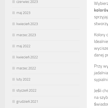
czerwiec 2023
Wybierz
koloró
maj 2023
sprzyja
stworzy
kwiecień 2023
Kolory 
marzec 2023
Idealni
maj 2022
wycisze
danej p
kwiecień 2022
Przy wy
marzec 2022
jadalni
sypialn
luty 2022
Jeśli c
styczeń 2022
na szyb
grudzień 2021
świadom