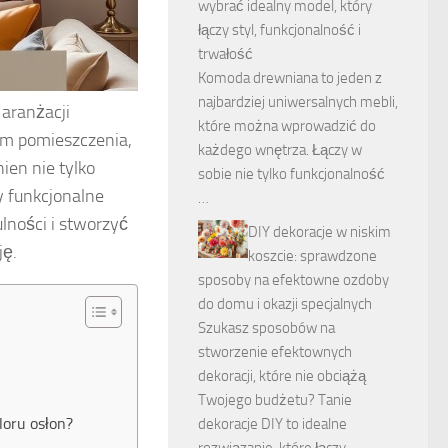
wybrać idealny model, który
łączy styl, funkcjonalność i
trwałość
Komoda drewniana to jeden z
najbardziej uniwersalnych mebli,
 aranżacji
które można wprowadzić do
em pomieszczenia,
każdego wnętrza. Łączy w
ien nie tylko
sobie nie tylko funkcjonalność
 funkcjonalne
…
lności i stworzyć
DIY dekoracje w niskim
ję.
koszcie: sprawdzone
sposoby na efektowne ozdoby
do domu i okazji specjalnych
Szukasz sposobów na
stworzenie efektownych
dekoracji, które nie obciążą
Twojego budżetu? Tanie
loru osłon?
dekoracje DIY to idealne