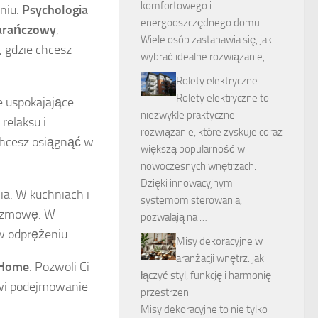
komfortowego i
niu.
Psychologia
energooszczędnego domu.
rańczowy
,
Wiele osób zastanawia się, jak
, gdzie chcesz
wybrać idealne rozwiązanie, …
Rolety elektryczne
Rolety elektryczne to
e uspokajające.
niezwykle praktyczne
relaksu i
rozwiązanie, które zyskuje coraz
 chcesz osiągnąć w
większą popularność w
nowoczesnych wnętrzach.
Dzięki innowacyjnym
a. W kuchniach i
systemom sterowania,
 rozmowę. W
pozwalają na …
w odprężeniu.
Misy dekoracyjne w
aranżacji wnętrz: jak
 Home
. Pozwoli Ci
łączyć styl, funkcję i harmonię
twi podejmowanie
przestrzeni
Misy dekoracyjne to nie tylko