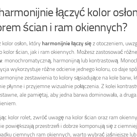
 harmonijnie łączyć kolor osłon
orem ścian i ram okiennych?
 kolor osłon, który
harmonijnie łączy się
z otoczeniem, uwzg
 kolor ścian, jak i ram okiennych. Możesz zastosować róż
w
: monochromatyczną, harmonijną lub kontrastową. Mono
cja wykorzystuje różne odcienie jednego koloru, co daje spój
Harmonijne zestawienia to kolory sąsiadujące na kole barw, 
nie płynne i przyjemne wizualnie połączenia. Z kolei kontrast
stawne, ale pamiętaj, aby jedna barwa dominowała, a druga 
ieniem.
jąc kolor rolet, zwróć uwagę na kolor ścian oraz ram okienn
ie powiększają przestrzeń i dobrze komponują się z ciemnie
adku ciemnych ram okiennych, warto wybrać jaśniejsze lub 