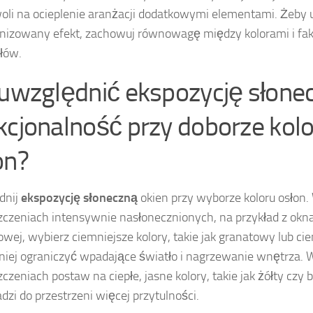
oli na ocieplenie aranżacji dodatkowymi elementami. Żeby 
izowany efekt, zachowuj równowagę między kolorami i fa
łów.
 uwzględnić ekspozycję słonec
kcjonalność przy doborze kol
on?
dnij
ekspozycję słoneczną
okien przy wyborze koloru osłon.
czeniach intensywnie nasłonecznionych, na przykład z okn
owej, wybierz ciemniejsze kolory, takie jak granatowy lub ci
niej ograniczyć wpadające światło i nagrzewanie wnętrza.
czeniach postaw na ciepłe, jasne kolory, takie jak żółty czy
zi do przestrzeni więcej przytulności.