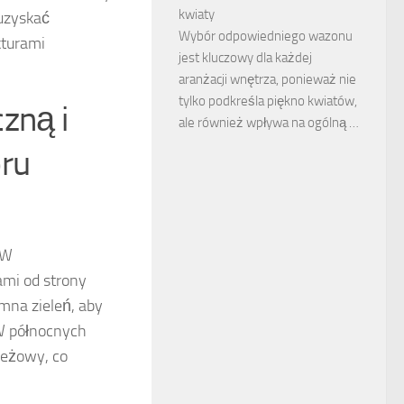
kwiaty
uzyskać
Wybór odpowiedniego wazonu
kturami
jest kluczowy dla każdej
aranżacji wnętrza, ponieważ nie
tylko podkreśla piękno kwiatów,
zną i
ale również wpływa na ogólną …
oru
 W
ami od strony
emna zieleń, aby
 W północnych
 beżowy, co