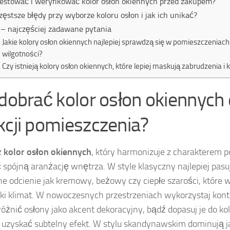
testować i weryfikować kolor osłon okiennych przed zakupem?
zęstsze błędy przy wyborze koloru osłon i jak ich unikać?
– najczęściej zadawane pytania
Jakie kolory osłon okiennych najlepiej sprawdzą się w pomieszczeniach
wilgotności?
Czy istnieją kolory osłon okiennych, które lepiej maskują zabrudzenia i 
 dobrać kolor osłon okiennych d
kcji pomieszczenia?
z
kolor osłon okiennych
, który harmonizuje z charakterem 
 spójną aranżację wnętrza. W style klasyczny najlepiej pas
ne odcienie jak kremowy, beżowy czy ciepłe szarości, które
ki klimat. W nowoczesnych przestrzeniach wykorzystaj kontr
óżnić osłony jako akcent dekoracyjny, bądź dopasuj je do kol
 uzyskać subtelny efekt. W stylu skandynawskim dominują j