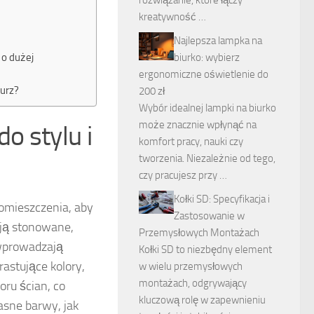
rozwiązanie, które łączy
kreatywność …
Najlepsza lampka na
 o dużej
biurko: wybierz
ergonomiczne oświetlenie do
kurz?
200 zł
Wybór idealnej lampki na biurko
może znacznie wpłynąć na
o stylu i
komfort pracy, nauki czy
tworzenia. Niezależnie od tego,
czy pracujesz przy …
Kołki SD: Specyfikacja i
pomieszczenia, aby
Zastosowanie w
ują stonowane,
Przemysłowych Montażach
 wprowadzają
Kołki SD to niezbędny element
astujące kolory,
w wielu przemysłowych
montażach, odgrywający
oru ścian, co
kluczową rolę w zapewnieniu
asne barwy, jak