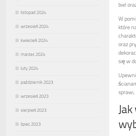
biel or
listopad 2024
W pomie
wrzesień 2024
które n
charakt
kwiecień 2024
oraz pr
dekorac
marzec 2024
się w d
luty 2024
Upewnij
październik 2023
ścianam
sprawi,
wrzesień 2023
Jak
sierpień 2023
wyb
lipiec 2023