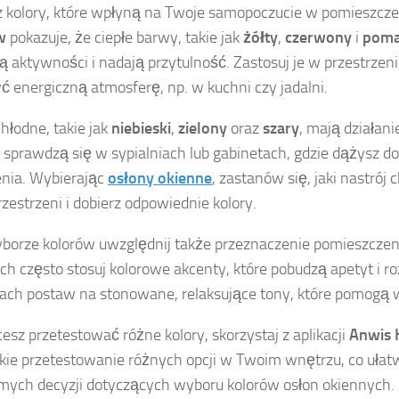
 kolory, które wpłyną na Twoje samopoczucie w pomieszcze
w
pokazuje, że ciepłe barwy, takie jak
żółty
,
czerwony
i
poma
ją aktywności i nadają przytulność. Zastosuj je w przestrzeni
ć energiczną atmosferę, np. w kuchni czy jadalni.
chłodne, takie jak
niebieski
,
zielony
oraz
szary
, mają działani
e sprawdzą się w sypialniach lub gabinetach, gdzie dążysz do 
nia. Wybierając
osłony okienne
, zastanów się, jaki nastrój
rzestrzeni i dobierz odpowiednie kolory.
borze kolorów uwzględnij także przeznaczenie pomieszczeni
ach często stosuj kolorowe akcenty, które pobudzą apetyt i
iach postaw na stonowane, relaksujące tony, które pomogą 
hcesz przetestować różne kolory, skorzystaj z aplikacji
Anwis
kie przetestowanie różnych opcji w Twoim wnętrzu, co uła
ych decyzji dotyczących wyboru kolorów osłon okiennych.