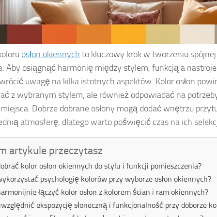
koloru
osłon okiennych
to kluczowy krok w tworzeniu spójnej
. Aby osiągnąć harmonię między stylem, funkcją a nastroj
wrócić uwagę na kilka istotnych aspektów. Kolor osłon powin
ać z wybranym stylem, ale również odpowiadać na potrzeby
miejsca. Dobrze dobrane osłony mogą dodać wnętrzu przytu
dnią atmosferę, dlatego warto poświęcić czas na ich selekc
m artykule przeczytasz
dobrać kolor osłon okiennych do stylu i funkcji pomieszczenia?
wykorzystać psychologię kolorów przy wyborze osłon okiennych?
harmonijnie łączyć kolor osłon z kolorem ścian i ram okiennych?
uwzględnić ekspozycję słoneczną i funkcjonalność przy doborze ko