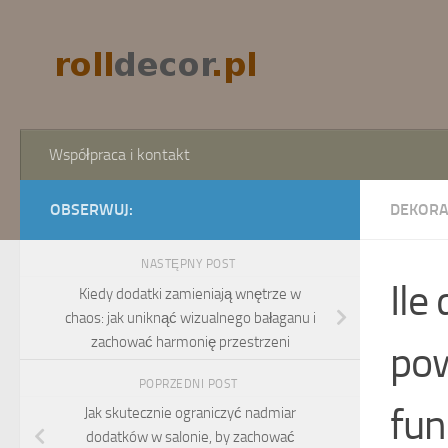
Skip to content
Współpraca i kontakt
OBSERWUJ:
DEKORA
NASTĘPNY POST
Ile
Kiedy dodatki zamieniają wnętrze w
chaos: jak uniknąć wizualnego bałaganu i
zachować harmonię przestrzeni
pow
POPRZEDNI POST
fun
Jak skutecznie ograniczyć nadmiar
dodatków w salonie, by zachować