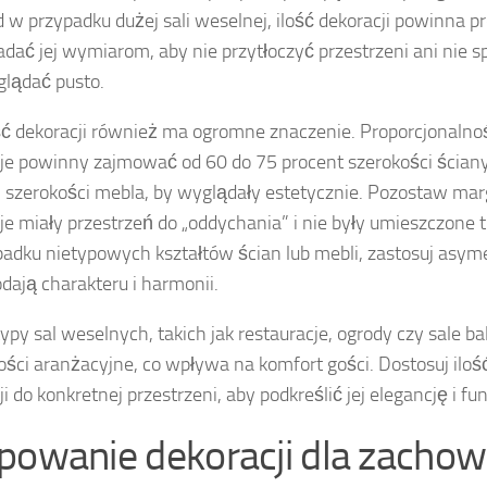
d w przypadku dużej sali weselnej, ilość dekoracji powinna p
dać jej wymiarom, aby nie przytłoczyć przestrzeni ani nie s
lądać pusto.
ć dekoracji również ma ogromne znaczenie. Proporcjonalnoś
je powinny zajmować od 60 do 75 procent szerokości ściany
h szerokości mebla, by wyglądały estetycznie. Pozostaw mar
je miały przestrzeń do „oddychania” i nie były umieszczone 
adku nietypowych kształtów ścian lub mebli, zastosuj asym
odają charakteru i harmonii.
ypy sal weselnych, takich jak restauracje, ogrody czy sale b
ści aranżacyjne, co wpływa na komfort gości. Dostosuj ilość
i do konkretnej przestrzeni, aby podkreślić jej elegancję i f
powanie dekoracji dla zachow