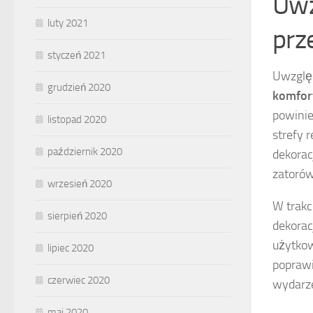
Uwz
luty 2021
prz
styczeń 2021
Uwzglę
grudzień 2020
komfor
powinie
listopad 2020
strefy 
październik 2020
dekorac
zatorów
wrzesień 2020
W trakc
sierpień 2020
dekorac
użytkow
lipiec 2020
poprawi
czerwiec 2020
wydarz
maj 2020