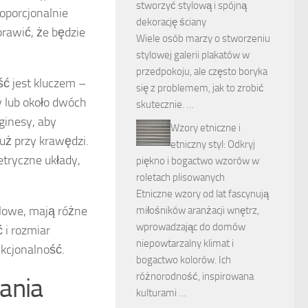
stworzyć stylową i spójną
roporcjonalnie
dekorację ściany
prawić, że będzie
Wiele osób marzy o stworzeniu
stylowej galerii plakatów w
przedpokoju, ale często boryka
ć jest kluczem –
się z problemem, jak to zrobić
 lub około dwóch
skutecznie. …
ginesy, aby
Wzory etniczne i
tuż przy krawędzi.
etniczny styl: Odkryj
etryczne układy,
piękno i bogactwo wzorów w
roletach plisowanych
Etniczne wzory od lat fascynują
alowe, mają różne
miłośników aranżacji wnętrz,
wprowadzając do domów
 i rozmiar
niepowtarzalny klimat i
unkcjonalność.
bogactwo kolorów. Ich
różnorodność, inspirowana
ania
kulturami …