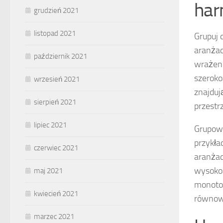
har
grudzień 2021
listopad 2021
Grupuj 
aranżac
październik 2021
wrażeni
szeroko
wrzesień 2021
znajduj
sierpień 2021
przestrz
lipiec 2021
Grupowa
przykła
czerwiec 2021
aranżac
wysokoś
maj 2021
monoton
kwiecień 2021
równow
marzec 2021