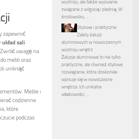
wystroju, ale także wyzwanie
związane z wilgocią i pleśnią. W
cji
środowisku, …
Stylowe i praktyczne:
by zapewnić
Zalety żaluzji
y
układ sali
aluminiowych w nowoczesnym
wystroju wnętrz
. Zwróć uwagę na
Żaluzje aluminiowe to nie tylko
 do mebli oraz
praktyczne, ale również stylowe
li uniknąć
rozwiązanie, które doskonale
wpisuje się w nowoczesne
wnętrza. Ich unikalne
lementów. Meble i
właściwości, …
ierać codzienne
a, które
oczucie podczas