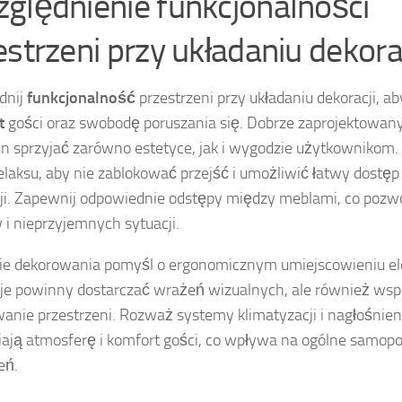
ględnienie funkcjonalności
estrzeni przy układaniu dekora
dnij
funkcjonalność
przestrzeni przy układaniu dekoracji, a
t
gości oraz swobodę poruszania się. Dobrze zaprojektowan
n sprzyjać zarówno estetyce, jak i wygodzie użytkownikom
relaksu, aby nie zablokować przejść i umożliwić łatwy dostęp
ji. Zapewnij odpowiednie odstępy między meblami, co pozwo
 i nieprzyjemnych sytuacji.
ie dekorowania pomyśl o ergonomicznym umiejscowieniu e
je powinny dostarczać wrażeń wizualnych, ale również wsp
anie przestrzeni. Rozważ systemy klimatyzacji i nagłośnieni
ają atmosferę i komfort gości, co wpływa na ogólne samop
eń.