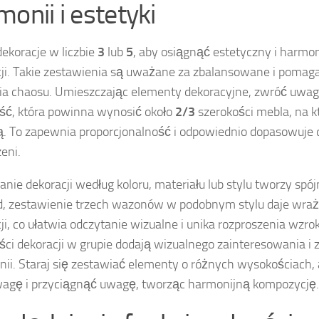
monii i estetyki
dekoracje w liczbie
3
lub
5
, aby osiągnąć estetyczny i harmon
ji. Takie zestawienia są uważane za zbalansowane i pomag
a chaosu. Umieszczając elementy dekoracyjne, zwróć uwag
ść, która powinna wynosić około
2/3
szerokości mebla, na k
ą. To zapewnia proporcjonalność i odpowiednio dopasowuje 
eni.
nie dekoracji według koloru, materiału lub stylu tworzy spó
d, zestawienie trzech wazonów w podobnym stylu daje wra
ji, co ułatwia odczytanie wizualne i unika rozproszenia wzr
ci dekoracji w grupie dodają wizualnego zainteresowania i 
ii. Staraj się zestawiać elementy o różnych wysokościach,
agę i przyciągnąć uwagę, tworząc harmonijną kompozycję.