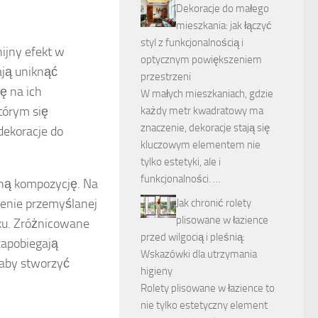
Dekoracje do małego
mieszkania: jak łączyć
styl z funkcjonalnością i
ijny efekt w
optycznym powiększeniem
ają uniknąć
przestrzeni
ę na ich
W małych mieszkaniach, gdzie
tórym się
każdy metr kwadratowy ma
znaczenie, dekoracje stają się
dekoracje do
kluczowym elementem nie
tylko estetyki, ale i
funkcjonalności. …
jną kompozycję. Na
żenie przemyślanej
Jak chronić rolety
plisowane w łazience
oku. Zróżnicowane
przed wilgocią i pleśnią:
zapobiegają
Wskazówki dla utrzymania
 aby stworzyć
higieny
Rolety plisowane w łazience to
nie tylko estetyczny element