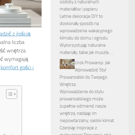
ozdoby z naturalnych
materiałów i papieru
Letnie dekoracje DIY to
doskonały sposób na
wprowadzenie wakacyjnego
adzić z ilością
klimatu do domu i ogrodu.
alna liczba
Wykorzystując naturalne
ość wnętrza.
materiały, takie jak muszle, …
ość wymagają
Urok Prowansji: Jak
komfort gości i
Wprowadzić Styl
Prowansalski do Twojego
Wnętrza
Wprowadzenie do stylu
prowansalskiego może
zupełnie odmienić nasze
wnętrza, nadając im
niepowtarzalny, sielski klimat.
Czerpiąc inspiracje z