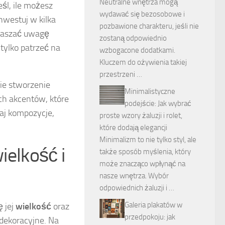
Neutralne wnętrza mogą
śl, ile możesz
wydawać się bezosobowe i
nwestuj w kilka
pozbawione charakteru, jeśli nie
praszać uwagę
zostaną odpowiednio
tylko patrzeć na
wzbogacone dodatkami.
Kluczem do ożywienia takiej
przestrzeni …
ie stworzenie
Minimalistyczne
ch akcentów, które
podejście: Jak wybrać
laj kompozycje,
proste wzory żaluzji i rolet,
które dodają elegancji
Minimalizm to nie tylko styl, ale
ielkość i
także sposób myślenia, który
może znacząco wpłynąć na
nasze wnętrza. Wybór
odpowiednich żaluzji i …
Galeria plakatów w
 jej
wielkość
oraz
przedpokoju: jak
 dekoracyjne. Na