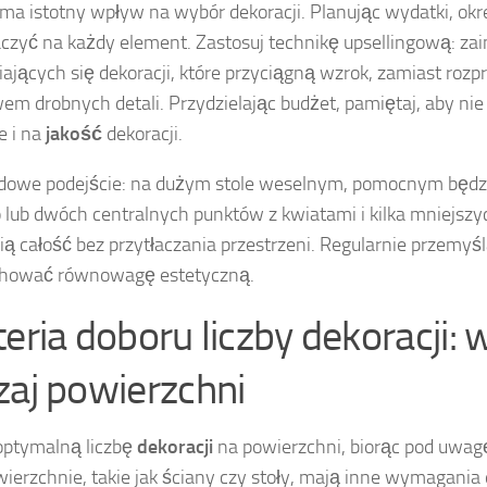
ma istotny wpływ na wybór dekoracji. Planując wydatki, okre
czyć na każdy element. Zastosuj technikę upsellingową: zai
ających się dekoracji, które przyciągną wzrok, zamiast roz
m drobnych detali. Przydzielając budżet, pamiętaj, aby nie 
le i na
jakość
dekoracji.
dowe podejście: na dużym stole weselnym, pomocnym będz
 lub dwóch centralnych punktów z kwiatami i kilka mniejszy
ią całość bez przytłaczania przestrzeni. Regularnie przemyś
chować równowagę estetyczną.
eria doboru liczby dekoracji: w
zaj powierzchni
optymalną liczbę
dekoracji
na powierzchni, biorąc pod uwagę
wierzchnie, takie jak ściany czy stoły, mają inne wymagania