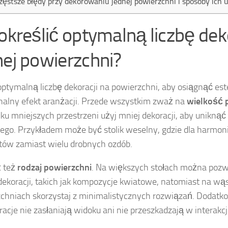
zęstsze błędy przy dekorowaniu jednej powierzchni i sposoby ich 
 określić optymalną liczbę dek
nej powierzchni?
optymalną liczbę dekoracji na powierzchni, aby osiągnąć est
nalny efekt aranżacji. Przede wszystkim zważ na
wielkość 
ku mniejszych przestrzeni użyj mniej dekoracji, aby uniknąć
ego. Przykładem może być stolik weselny, gdzie dla harmoni
ów zamiast wielu drobnych ozdób.
 też
rodzaj powierzchni
. Na większych stołach można pozwo
dekoracji, takich jak kompozycje kwiatowe, natomiast na wą
chniach skorzystaj z minimalistycznych rozwiązań. Dodatko
racje nie zasłaniają widoku ani nie przeszkadzają w interakcji