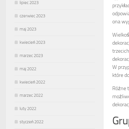
lipiec 2023
przykła
odpowia
czerwiec 2023
ona wyg
maj 2023
Wielkoś
dekorac
kwiecień 2023
trzecic
marzec 2023
dekorac
W przyp
maj 2022
które d
kwiecień 2022
Różne t
marzec 2022
możliwo
dekoracj
luty 2022
Gru
styczeń 2022