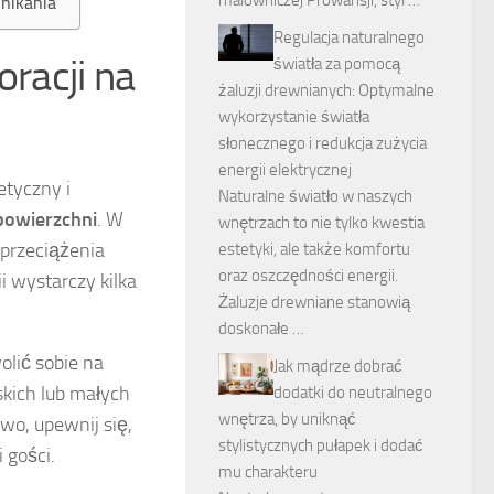
malowniczej Prowansji, styl …
unikania
Regulacja naturalnego
oracji na
światła za pomocą
żaluzji drewnianych: Optymalne
wykorzystanie światła
słonecznego i redukcja zużycia
energii elektrycznej
etyczny i
Naturalne światło w naszych
powierzchni
. W
wnętrzach to nie tylko kwestia
 przeciążenia
estetyki, ale także komfortu
oraz oszczędności energii.
i wystarczy kilka
Żaluzje drewniane stanowią
doskonałe …
lić sobie na
Jak mądrze dobrać
skich lub małych
dodatki do neutralnego
wnętrza, by uniknąć
wo, upewnij się,
stylistycznych pułapek i dodać
 gości.
mu charakteru