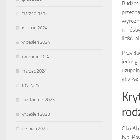
Budżet 
przezna
marzec 2025
wyróżni
listopad 2024
mnóstwe
ilość, a
wrzesień 2024
Przykła
kwiecień 2024
jednego
uzupełn
marzec 2024
aby za
luty 2024
Kryt
październik 2023
rod
wrzesień 2023
Określ 
sierpień 2023
typ. Po