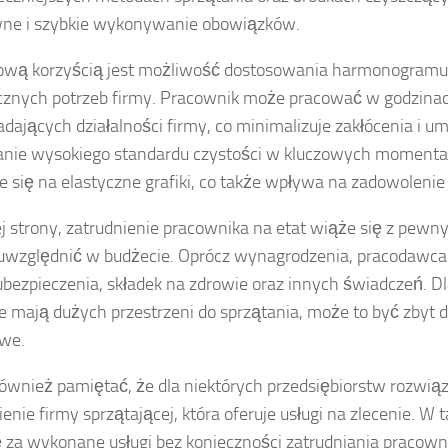
wne i szybkie wykonywanie obowiązków.
wą korzyścią jest możliwość dostosowania harmonogramu 
cznych potrzeb firmy. Pracownik może pracować w godzina
dających działalności firmy, co minimalizuje zakłócenia i u
nie wysokiego standardu czystości w kluczowych momentac
e się na elastyczne grafiki, co także wpływa na zadowoleni
ej strony, zatrudnienie pracownika na etat wiąże się z pewn
uwzględnić w budżecie. Oprócz wynagrodzenia, pracodawca
ubezpieczenia, składek na zdrowie oraz innych świadczeń. D
ie mają dużych przestrzeni do sprzątania, może to być zbyt 
owe.
ównież pamiętać, że dla niektórych przedsiębiorstw rozwi
ienie firmy sprzątającej, która oferuje usługi na zlecenie. W
ię za wykonane usługi bez konieczności zatrudniania pracown