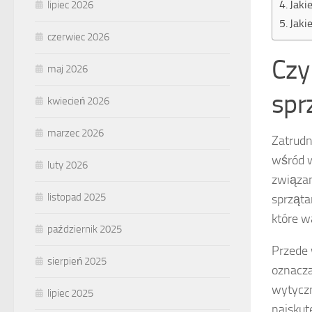
Jaki
lipiec 2026
Jaki
czerwiec 2026
Czy
maj 2026
spr
kwiecień 2026
marzec 2026
Zatrudn
wśród w
luty 2026
związan
listopad 2025
sprząta
które w
październik 2025
Przede 
sierpień 2025
oznacza
wytyczn
lipiec 2025
najskut