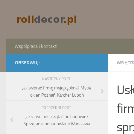
Skip to content
Współpraca i kontakt
OBSERWUJ:
WNĘTR
NASTĘPNY POST
Usł
Jak wybrać firmę myjącą okna? Mycie
okien Poznań. Karcher Luboń
fir
POPRZEDNI POST
Jak łatwo posprzątać po budowie?
spr
Sprzątanie pobudowlane Warszawa