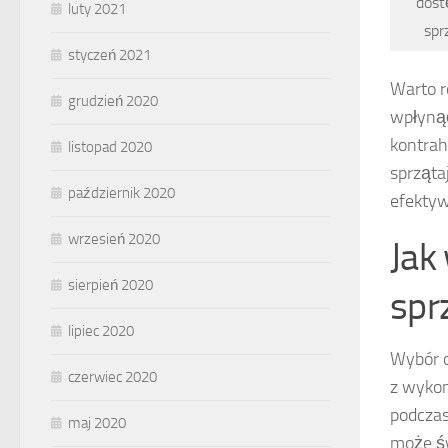
dost
luty 2021
spr
styczeń 2021
Warto r
grudzień 2020
wpłynąć
kontrah
listopad 2020
sprząta
październik 2020
efektyw
wrzesień 2020
Jak
sierpień 2020
spr
lipiec 2020
Wybór o
czerwiec 2020
z wykon
podczas
maj 2020
może św