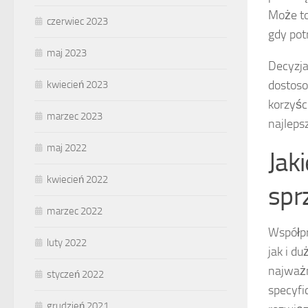
Może to
czerwiec 2023
gdy pot
maj 2023
Decyzja
dostoso
kwiecień 2023
korzyśc
marzec 2023
najlepsz
maj 2022
Jak
kwiecień 2022
spr
marzec 2022
Współpr
luty 2022
jak i d
najważn
styczeń 2022
specyfi
grudzień 2021