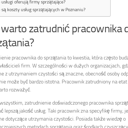
e usługi oferują firmy sprzątające?
e są koszty usług sprzątających w Poznaniu?
 warto zatrudnić pracownika 
zątania?
ienie pracownika do sprzątania to kwestia, która często bud
łaścicieli firm. W szczególności w dużych organizacjach, gd
e z utrzymaniem czystości są znaczne, obecność osoby odp
nie może być bardzo istotna. Pracownik zatrudniony na etat 
arto rozważyć.
wszystkim, zatrudnienie doświadczonego pracownika sprzą
ć lepszą jakość usług. Taki pracownik zna specyfikę firmy, j
e dotyczące utrzymania czystości. Posiada także wiedzę o
eczniejszych metodach sprzątania oraz środkach czyszczący