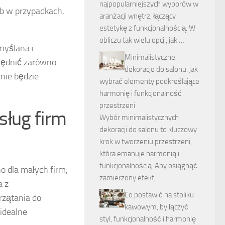
najpopularniejszych wyborów w
b w przypadkach,
aranżacji wnętrz, łączący
estetykę z funkcjonalnością. W
obliczu tak wielu opcji, jak …
myślana i
Minimalistyczne
ględnić zarówno
dekoracje do salonu: jak
anie będzie
wybrać elementy podkreślające
harmonię i funkcjonalność
przestrzeni
usług firm
Wybór minimalistycznych
dekoracji do salonu to kluczowy
krok w tworzeniu przestrzeni,
która emanuje harmonią i
funkcjonalnością. Aby osiągnąć
o dla małych firm,
zamierzony efekt, …
a z
Co postawić na stoliku
rzątania do
kawowym, by łączyć
 idealne
styl, funkcjonalność i harmonię