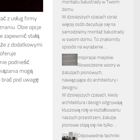
montażu balustrady w Twoim
domu
W dzisiejszych czasach coraz
ać z usług firmy
więcej osób decyduje się na
naniu. Obie opcje
samodzielny montaż balustrady
e zapewnić stałą
w swoim domu. To znakomity
akże z dodatkowymi
sposób na wyrażenie …
oferuje
Inspiracje miejskie:
nie podnieść
Nowoczesne wzory w
związania mogą
żaluzjach pionowych,
to brać pod uwagę
nawiązujące do architektury i
designu
W dzisiejszych czasach, kiedy
architektura i design odgrywają
kluczową rolę w kształtowaniu
naszych przestrzeni, żaluzje
pionowe stają się nie tylko …
Odpowiednie techniki