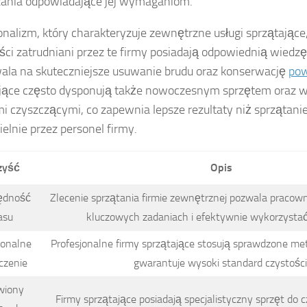
ania odpowiadające jej wymaganiom.
onalizm, który charakteryzuje zewnętrzne usługi sprzątające,
iści zatrudniani przez te firmy posiadają odpowiednią wiedzę
ala na skuteczniejsze usuwanie brudu oraz konserwację
pow
jące często dysponują także nowoczesnym sprzętem oraz wy
i czyszczącymi, co zapewnia lepsze rezultaty niż sprząta
elnie przez personel firmy.
zyść
Opis
ędność
Zlecenie sprzątania firmie zewnętrznej pozwala pracown
asu
kluczowych zadaniach i efektywnie wykorzystać
jonalne
Profesjonalne firmy sprzątające stosują sprawdzone met
czenie
gwarantuje wysoki standard czystości
wiony
Firmy sprzątające posiadają specjalistyczny sprzęt do 