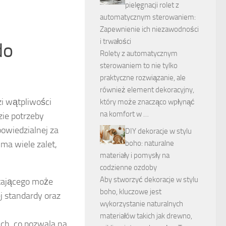
pielęgnacji rolet z
automatycznym sterowaniem:
Zapewnienie ich niezawodności
i trwałości
do
Rolety z automatycznym
sterowaniem to nie tylko
praktyczne rozwiązanie, ale
również element dekoracyjny,
zi wątpliwości
który może znacząco wpłynąć
na komfort w …
zie potrzeby
owiedzialnej za
DIY dekoracje w stylu
boho: naturalne
ma wiele zalet,
materiały i pomysły na
codzienne ozdoby
Aby stworzyć dekoracje w stylu
tającego może
boho, kluczowe jest
ej standardy oraz
wykorzystanie naturalnych
materiałów takich jak drewno,
ch, co pozwala na