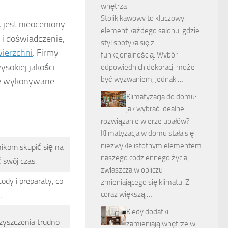
wnętrza
Stolik kawowy to kluczowy
 jest nieoceniony.
element każdego salonu, gdzie
 i doświadczenie,
styl spotyka się z
ierzchni
. Firmy
funkcjonalnością. Wybór
sokiej jakości
odpowiednich dekoracji może
być wyzwaniem, jednak …
nie wykonywane
Klimatyzacja do domu:
jak wybrać idealne
rozwiązanie w erze upałów?
Klimatyzacja w domu stała się
niezwykle istotnym elementem
ikom skupić się na
naszego codziennego życia,
 swój czas.
zwłaszcza w obliczu
ody i preparaty, co
zmieniającego się klimatu. Z
coraz większą …
.
Kiedy dodatki
czyszczenia trudno
zamieniają wnętrze w