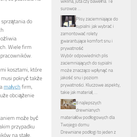
wiklina, juta czy bawełna. Te
surowce …
Plisy zaciemniające do
sprzątania do
sypialni: jak wybrać i
ch
zamontować rolety
możliwia
gwarantujące komfort snu i
h. Wiele firm
prywatność
e pracowników.
Wybór odpowiednich plis
zaciemniających do sypialni
ymi kosztami, które
może znacząco wpłynąć na
jakość snu i poziom
 musi pokryć także
prywatności. Kluczowe aspekty,
la
małych
firm,
takie jak materiał, …
duże obciążenie
8 najlepszych
drewnianych
materiałów podłogowych dla
ązaniem może być
Twojego domu
 takim przypadku
Drewniane podłogi to jeden z
ików na stałe.