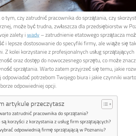
 o tym, czy zatrudnić pracownika do sprzątania, czy skorzyst
znej, może być trudna, zwłaszcza dla przedsiębiorstw w Poz
oje zalety i
wady
– zatrudnienie etatowego sprzątacza moż
ć i lepsze dostosowanie do specyfiki firmy, ale wiąże się t
i. Z kolei korzystanie z profesjonalnych usług sprzątających 
zność oraz dostęp do nowoczesnego sprzętu, co może znacz
ność sprzątania. Warto zatem przyjrzeć się temu, jakie ro
ej odpowiadać potrzebom Twojego biura i jakie czynniki war
borze odpowiedniej opcji.
m artykule przeczytasz
warto zatrudnić pracownika do sprzątania?
e są korzyści z korzystania z usług firm sprzątających?
wybrać odpowiednią firmę sprzątającą w Poznaniu?