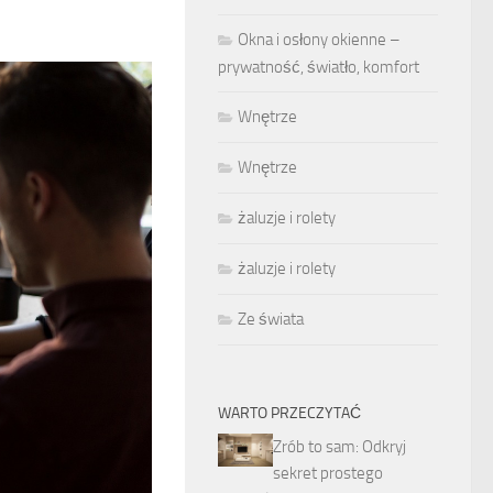
Okna i osłony okienne –
prywatność, światło, komfort
Wnętrze
Wnętrze
żaluzje i rolety
żaluzje i rolety
Ze świata
WARTO PRZECZYTAĆ
Zrób to sam: Odkryj
sekret prostego