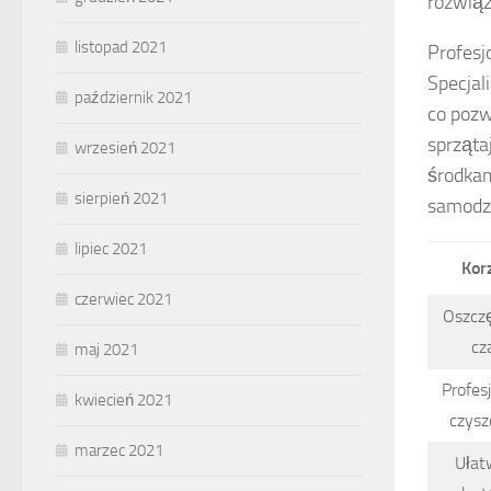
rozwiąz
listopad 2021
Profesj
Specjal
październik 2021
co pozw
sprząta
wrzesień 2021
środkam
sierpień 2021
samodzi
lipiec 2021
Kor
czerwiec 2021
Oszcz
cz
maj 2021
Profes
kwiecień 2021
czysz
marzec 2021
Ułat