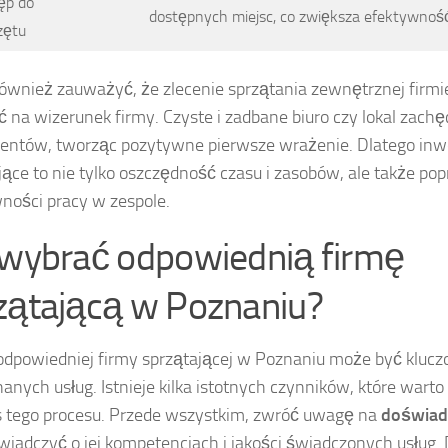
ęp do
dostępnych miejsc, co zwiększa efektywność 
zętu
ównież zauważyć, że zlecenie sprzątania zewnętrznej firm
 na wizerunek firmy. Czyste i zadbane biuro czy lokal zachęc
entów, tworząc pozytywne pierwsze wrażenie. Dlatego inwe
jące to nie tylko oszczędność czasu i zasobów, ale także po
ności pracy w zespole.
 wybrać odpowiednią firmę
zątającą w Poznaniu?
dpowiedniej firmy sprzątającej w Poznaniu może być kluczo
anych usług. Istnieje kilka istotnych czynników, które war
 tego procesu. Przede wszystkim, zwróć uwagę na
doświad
iadczyć o jej kompetencjach i jakości świadczonych usług.