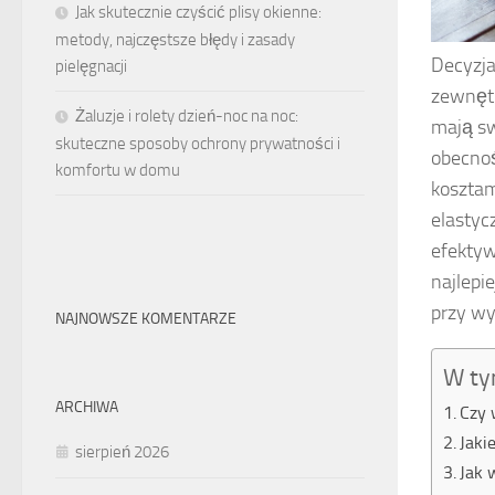
Jak skutecznie czyścić plisy okienne:
metody, najczęstsze błędy i zasady
Decyzja
pielęgnacji
zewnętr
Żaluzje i rolety dzień-noc na noc:
mają sw
skuteczne sposoby ochrony prywatności i
obecnoś
komfortu w domu
kosztam
elastyc
efektyw
najlepi
przy wy
NAJNOWSZE KOMENTARZE
W ty
ARCHIWA
Czy 
Jaki
sierpień 2026
Jak 