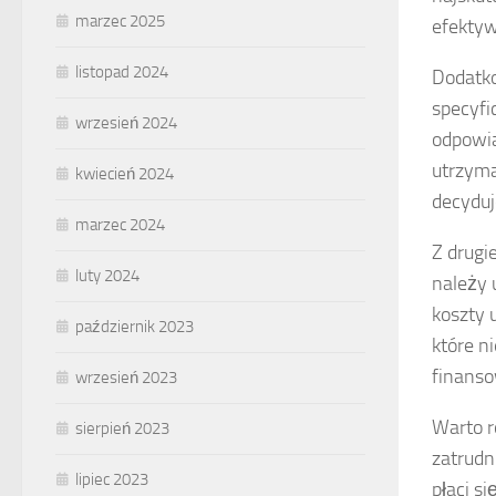
marzec 2025
efekty
listopad 2024
Dodatko
specyfi
wrzesień 2024
odpowia
utrzyma
kwiecień 2024
decyduj
marzec 2024
Z drugi
luty 2024
należy 
koszty 
październik 2023
które n
finans
wrzesień 2023
Warto r
sierpień 2023
zatrudn
lipiec 2023
płaci s