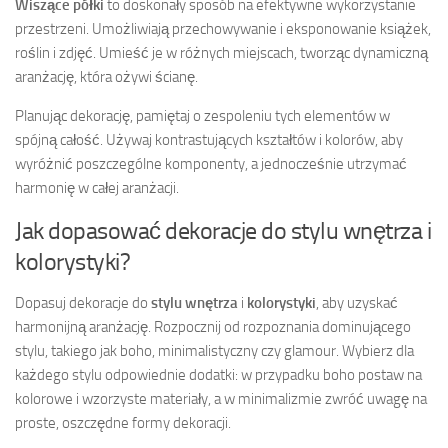
Wiszące półki
to doskonały sposób na efektywne wykorzystanie
przestrzeni. Umożliwiają przechowywanie i eksponowanie książek,
roślin i zdjęć. Umieść je w różnych miejscach, tworząc dynamiczną
aranżację, która ożywi ścianę.
Planując dekorację, pamiętaj o zespoleniu tych elementów w
spójną całość. Używaj kontrastujących kształtów i kolorów, aby
wyróżnić poszczególne komponenty, a jednocześnie utrzymać
harmonię w całej aranżacji.
Jak dopasować dekoracje do stylu wnętrza i
kolorystyki?
Dopasuj dekoracje do
stylu wnętrza
i
kolorystyki
, aby uzyskać
harmonijną aranżację. Rozpocznij od rozpoznania dominującego
stylu, takiego jak boho, minimalistyczny czy glamour. Wybierz dla
każdego stylu odpowiednie dodatki: w przypadku boho postaw na
kolorowe i wzorzyste materiały, a w minimalizmie zwróć uwagę na
proste, oszczędne formy dekoracji.