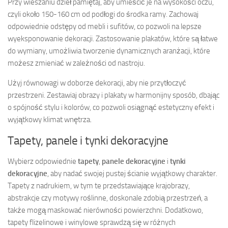
Przy wieszaniu dzieł pamiętaj, aby umieścić je na wysokości oczu,
czyli około 150-160 cm od podłogi do środka ramy. Zachowaj
odpowiednie odstępy od mebli i sufitów, co pozwoli na lepsze
wyeksponowanie dekoracji. Zastosowanie plakatów, które są łatwe
do wymiany, umożliwia tworzenie dynamicznych aranżacji, które
możesz zmieniać w zależności od nastroju.
Użyj równowagi w doborze dekoracji, aby nie przytłoczyć
przestrzeni. Zestawiaj obrazy i plakaty w harmonijny sposób, dbając
o spójność stylu i kolorów, co pozwoli osiągnąć estetyczny efekt i
wyjątkowy klimat wnętrza.
Tapety, panele i tynki dekoracyjne
Wybierz odpowiednie
tapety
,
panele dekoracyjne
i
tynki
dekoracyjne
, aby nadać swojej pustej ścianie wyjątkowy charakter.
Tapety z nadrukiem, w tym te przedstawiające krajobrazy,
abstrakcje czy motywy roślinne, doskonale zdobią przestrzeń, a
także mogą maskować nierówności powierzchni. Dodatkowo,
tapety flizelinowe i winylowe sprawdzą się w różnych