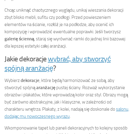
Chcąc uniknąć chaotycznego wyglądu, unikaj wieszania dekoracji
zbyt blisko mebli, sufitu czy podłogi. Przed powieszeniem
elementów na ścianie, rozłóż je na podłodze, aby ocenić ich
kompozycję i wprowadzić ewentualne poprawki. Jeśli tworzysz
galerię ścienną
, staraj się wyrównać ramki do jednej linii bazowej
dla lepszej estetyki całej aranżacji.
Jakie dekoracje
wybrać, aby stworzyć
spójną aranżację
?
Wybierz
dekoracje
, które będą harmonizować ze sobą, aby
stworzyć spójną
aranżację
pustej ściany. Rozważ wykorzystanie
obrazów i plakatów, które wprowadzą kolor oraz styl. Obrazy mogą
być zarówno abstrakcyjne, jak i klasyczne, w zależności od
charakteru wnętrza. Plakaty, z kolei, nadają się doskonale do
salonu,
dodając mu nowoczesnego wyrazu
.
Wkomponowanie tapet lub paneli dekoracyjnych to kolejny sposób