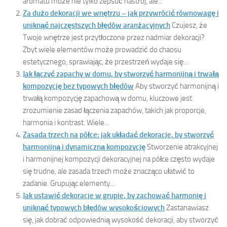
aromatu może nie tylko zepsuć nastrój, ale...
Za dużo dekoracji we wnętrzu – jak przywrócić równowagę i
uniknąć najczęstszych błędów aranżacyjnych
Czujesz, że
Twoje wnętrze jest przytłoczone przez nadmiar dekoracji?
Zbyt wiele elementów może prowadzić do chaosu
estetycznego, sprawiając, że przestrzeń wydaje się...
Jak łączyć zapachy w domu, by stworzyć harmonijną i trwałą
kompozycję bez typowych błędów
Aby stworzyć harmonijną i
trwałą kompozycję zapachową w domu, kluczowe jest
zrozumienie zasad łączenia zapachów, takich jak proporcje,
harmonia i kontrast. Wiele...
Zasada trzech na półce: jak układać dekoracje, by stworzyć
harmonijną i dynamiczną kompozycję
Stworzenie atrakcyjnej
i harmonijnej kompozycji dekoracyjnej na półce często wydaje
się trudne, ale zasada trzech może znacząco ułatwić to
zadanie. Grupując elementy...
Jak ustawić dekoracje w grupie, by zachować harmonię i
uniknąć typowych błędów wysokościowych
Zastanawiasz
się, jak dobrać odpowiednią wysokość dekoracji, aby stworzyć