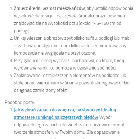
Zmierz średni wzrost mieszkańców
, aby ustalić odpowiednią
wysokość dekoracji – najczęściej środek obrazu powinien
znajdować się na wysokości oczu (około 145-160 cm od
podłogi).
Unikaj wieszania obrazów zbyt blisko sufitu, podłogi lub mebli
– zachowaj odstęp minimum kilkunastu centymetrów, aby
kompozycja nie wyglądała na przytłoczoną.
Przy galerii ściennej wyznacz linię bazową, do której będą
wyrównane ramki, co pomoże w uzyskaniu spójności.
Zaplanowanie rozmieszczenia elementów na podłodze lub
stole przed wierceniem w ścianie pozwoli skorygować układ i
osiągnąć zamierzony efekt.
Podobne posty:
Jak wybrać zapach do wnętrza, by stworzyć idealną
atmosferę i uniknąć najczęstszych błędów
Wybór
odpowiedniego zapachu do wnętrza to kluczowy element
tworzenia atmosfery w Twoim domu. Złe dopasowanie