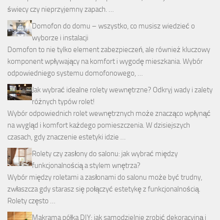
świecy czy nieprzyjemny zapach. …
Domofon do domu – wszystko, co musisz wiedzieć o
wyborze i instalacji
Domofon to nie tylko element zabezpieczeń, ale również kluczowy
komponent wpływający na komfort i wygodę mieszkania. Wybór
odpowiedniego systemu domofonowego, …
Jak wybrać idealne rolety wewnętrzne? Odkryj wady i zalety
różnych typów rolet!
Wybór odpowiednich rolet wewnętrznych może znacząco wpłynąć
na wygląd i komfort każdego pomieszczenia. W dzisiejszych
czasach, gdy znaczenie estetyki idzie …
Rolety czy zasłony do salonu: jak wybrać między
funkcjonalnością a stylem wnętrza?
Wybór między roletami a zasłonami do salonu może być trudny,
zwłaszcza gdy starasz się połączyć estetykę z funkcjonalnością.
Rolety często …
Makrama półka DIY: jak samodzielnie zrobić dekoracyjną i