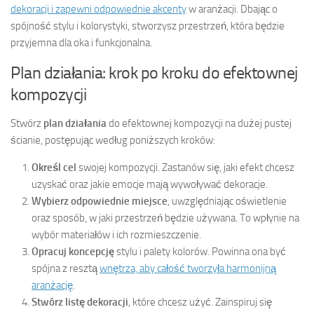
dekoracji i zapewni odpowiednie akcenty
w aranżacji. Dbając o
spójność stylu i kolorystyki, stworzysz przestrzeń, która będzie
przyjemna dla oka i funkcjonalna.
Plan działania: krok po kroku do efektownej
kompozycji
Stwórz
plan działania
do efektownej kompozycji na dużej pustej
ścianie, postępując według poniższych kroków:
Określ cel
swojej kompozycji. Zastanów się, jaki efekt chcesz
uzyskać oraz jakie emocje mają wywoływać dekoracje.
Wybierz odpowiednie miejsce
, uwzględniając oświetlenie
oraz sposób, w jaki przestrzeń będzie używana. To wpłynie na
wybór materiałów i ich rozmieszczenie.
Opracuj koncepcję
stylu i palety kolorów. Powinna ona być
spójna z resztą
wnętrza, aby całość tworzyła harmonijną
aranżację
.
Stwórz listę dekoracji
, które chcesz użyć. Zainspiruj się