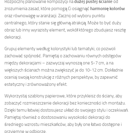
Rozpocznij planowanie kompozycji na
dużej pustej ścianie
od
zrozumienia zasad, które pomogą Ci osiągnąć
harmonię kolorów
oraz równowagę w aranżacji. Zacznij od wyboru punktu
centralnego, który stanie się główną atrakcją. Może to być duży
obraz lub inny wyrazisty element, wokół którego zbudujesz resztę
dekoracji.
Grupuj elementy według kolorystyki lub tematyki, co pozwoli
zachować spójność. Pamiętaj o zachowaniu równych odstępów
między dekoracjami – zazwyczaj wynoszą one 5-7 cm, a na
większych ścianach można zwiększyć je do 10-12 cm. Dokładnie
oceniaj swoją konstrukcję z różnych perspektyw, by zapewnić
estetyczny i zrównoważony efekt.
Wykorzystaj szablony papierowe, które przykleisz do ściany, aby
zobaczyć rozmieszczenie dekoracji bez konieczności ich montażu.
Dzięki temu łatwiej dostosujesz układ do swojego stylu i oczekiwań.
Pamiętaj również o dostosowaniu wysokości dekoracji do
średniego wzrostu mieszkańców, aby były one łatwo dostępne i
przyjemne w odbiorze.