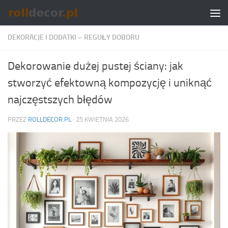
Skip to content
DEKORACJE I DODATKI – REGUŁY DOBORU
Dekorowanie dużej pustej ściany: jak
stworzyć efektowną kompozycję i uniknąć
najczęstszych błędów
PRZEZ
ROLLDECOR.PL
·
25 KWIETNIA 2026