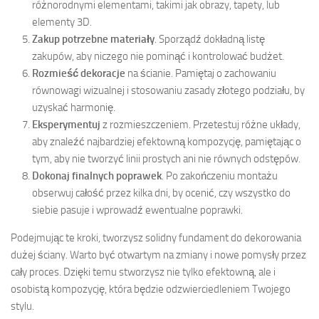
różnorodnymi elementami, takimi jak obrazy, tapety, lub
elementy 3D.
Zakup potrzebne materiały
. Sporządź dokładną listę
zakupów, aby niczego nie pominąć i kontrolować budżet.
Rozmieść dekoracje
na ścianie. Pamiętaj o zachowaniu
równowagi wizualnej i stosowaniu zasady złotego podziału, by
uzyskać harmonię.
Eksperymentuj
z rozmieszczeniem. Przetestuj różne układy,
aby znaleźć najbardziej efektowną kompozycję, pamiętając o
tym, aby nie tworzyć linii prostych ani nie równych odstępów.
Dokonaj finalnych poprawek
. Po zakończeniu montażu
obserwuj całość przez kilka dni, by ocenić, czy wszystko do
siebie pasuje i wprowadź ewentualne poprawki.
Podejmując te kroki, tworzysz solidny fundament do dekorowania
dużej ściany. Warto być otwartym na zmiany i nowe pomysły przez
cały proces. Dzięki temu stworzysz nie tylko efektowną, ale i
osobistą kompozycję, która będzie odzwierciedleniem Twojego
stylu.