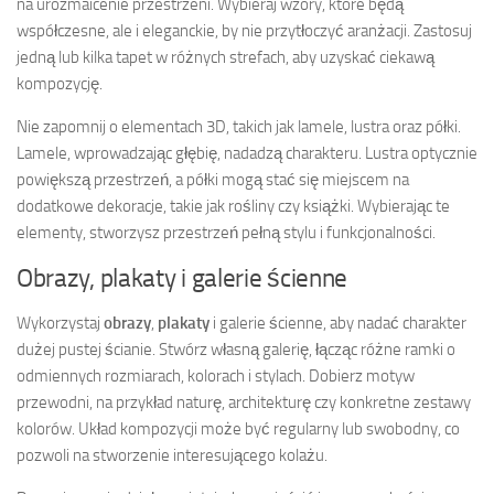
na urozmaicenie przestrzeni. Wybieraj wzory, które będą
współczesne, ale i eleganckie, by nie przytłoczyć aranżacji. Zastosuj
jedną lub kilka tapet w różnych strefach, aby uzyskać ciekawą
kompozycję.
Nie zapomnij o elementach 3D, takich jak lamele, lustra oraz półki.
Lamele, wprowadzając głębię, nadadzą charakteru. Lustra optycznie
powiększą przestrzeń, a półki mogą stać się miejscem na
dodatkowe dekoracje, takie jak rośliny czy książki. Wybierając te
elementy, stworzysz przestrzeń pełną stylu i funkcjonalności.
Obrazy, plakaty i galerie ścienne
Wykorzystaj
obrazy
,
plakaty
i galerie ścienne, aby nadać charakter
dużej pustej ścianie. Stwórz własną galerię, łącząc różne ramki o
odmiennych rozmiarach, kolorach i stylach. Dobierz motyw
przewodni, na przykład naturę, architekturę czy konkretne zestawy
kolorów. Układ kompozycji może być regularny lub swobodny, co
pozwoli na stworzenie interesującego kolażu.