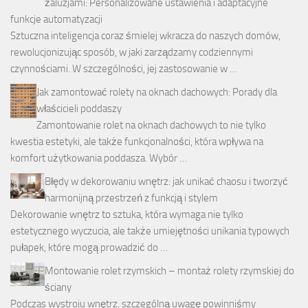
żaluzjami: Personalizowane ustawienia i adaptacyjne
funkcje automatyzacji
Sztuczna inteligencja coraz śmielej wkracza do naszych domów,
rewolucjonizując sposób, w jaki zarządzamy codziennymi
czynnościami. W szczególności, jej zastosowanie w …
Jak zamontować rolety na oknach dachowych: Porady dla
właścicieli poddaszy
Zamontowanie rolet na oknach dachowych to nie tylko
kwestia estetyki, ale także funkcjonalności, która wpływa na
komfort użytkowania poddasza. Wybór …
Błędy w dekorowaniu wnętrz: jak unikać chaosu i tworzyć
harmonijną przestrzeń z funkcją i stylem
Dekorowanie wnętrz to sztuka, która wymaga nie tylko
estetycznego wyczucia, ale także umiejętności unikania typowych
pułapek, które mogą prowadzić do …
Montowanie rolet rzymskich – montaż rolety rzymskiej do
ściany
Podczas wystroju wnętrz, szczególną uwagę powinniśmy