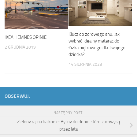
Klucz do zdrowego snu: Jak
IKEA HEMNES OPINIE
wybrać idealny materac do
2 GRUDNIA 2019
łóżka piętrowego dla Twojego
dziecka?
14 SIERPNIA 2023
OBSERWUJ:
NASTĘPNY POST
Zielony raj na balkonie: Byliny do donic, które zachwycą
przez lata