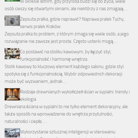
W okresie letnim, gdy przyroda budzi się do życia, wiele
osób cieszy się otwartymi oknami, ale niektórzy z nas zmagają …
Zepsuta pralka, gdzie naprawić? Naprawa pralek Tychy,
serwis pralek Kraków
Zepsuta pralka to problem, z którym zmaga się wiele osób, a jego
rozwiązanie nie zawsze jest proste. Często usterki mogą …
Co postawić na stoliku kawowym, by łączyć styl,
funkcjonalność i harmonię wnętrza
Stolik kawowy to kluczowy element każdego salonu, gdzie styl
spotyka się z funkcjonalnością. Wybór odpowiednich dekoracji
może być wyzwaniem, jednak …
Rodzaje drewnianych wykończeń ścian w sypialni: trendy i
ekologia
Drewniana ściana w sypialni to nie tylko element dekoracyjny, ale
także sposób na wprowadzenie do wnętrza przytulności,
naturalności i ciepła. …
Wykorzystanie sztucznej inteligencji w sterowaniu