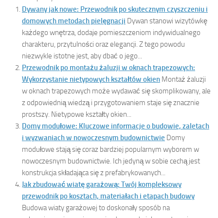
Dywany jak nowe: Przewodnik po skutecznym czyszczeniu i
domowych metodach pielęgnacji
Dywan stanowi wizytówkę
każdego wnętrza, dodaje pomieszczeniom indywidualnego
charakteru, przytulności oraz elegancji. Z tego powodu
niezwykle istotne jest, aby dbać o jego...
Przewodnik po montażu żaluzji w oknach trapezowych:
Wykorzystanie nietypowych kształtów okien
Montaż żaluzji
w oknach trapezowych może wydawać się skomplikowany, ale
z odpowiednią wiedzą i przygotowaniem staje się znacznie
prostszy. Nietypowe kształty okien...
Domy modułowe: Kluczowe informacje o budowie, zaletach
i wyzwaniach w nowoczesnym budownictwie
Domy
modułowe stają się coraz bardziej popularnym wyborem w
nowoczesnym budownictwie. Ich jedyną w sobie cechą jest
konstrukcja składająca się z prefabrykowanych...
Jak zbudować wiatę garażową: Twój kompleksowy
przewodnik po kosztach, materiałach i etapach budowy
Budowa wiaty garażowej to doskonały sposób na