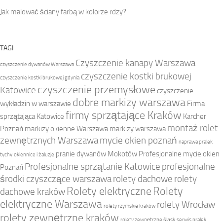
Jak malować ściany farbą w kolorze rdzy?
TAGI
Czyszczenie kanapy Warszawa
czyszczenie dywanów Warszawa
czyszczenie kostki brukowej
czyszczenie kostki brukowej gdynia
czyszczenie przemysłowe
Katowice
czyszczenie
dobre markizy warszawa
wykładzin w warszawie
Firma
firmy sprzątające Kraków
sprzątająca Katowice
Karcher
montaż rolet
Poznań
markizy okienne Warszawa
markizy warszawa
zewnętrznych Warszawa
mycie okien poznań
naprawa pralek
pranie dywanów Mokotów
Profesjonalne mycie okien
tychy
okiennice i żaluzje
Profesjonalne sprzątanie Katowice
profesjonalne
Poznań
środki czyszczące warszawa
rolety dachowe
rolety
Rolety elektryczne
Rolety
dachowe kraków
elektryczne Warszawa
rolety Wrocław
rolety rzymskie kraków
rolety zewnętrzne kraków
rolety zewnętrzne śląsk
serwis pralek