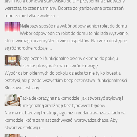
Jeśli Twoje domowe stanowisko do DIY przypomina chaotyczny
warsztat, to czas na zmiany. Dobrze zorganizowana przestrzeń
robocza nie tylko zwiększa …
Najlepszy sposób na wybór odpowiednich rolet do domu
Wybór odpowiednich rolet do domu to nie lada wyzwanie,
które wymaga przemyślenia wielu aspektów. Na rynku dostępne
są różnorodne rodzaje …
Bezpieczne i funkcjonalne osłony okienne do pokoju
dziecka: jak wybrać i na co zwrócić uwagę
Wybór osłon okiennych do pokoju dziecka to nie tylko kwestia
estetyki, ale przede wszystkim bezpieczeństwa i funkcjonalności.
Kluczowe jest, aby …
Tacka dekoracyjna na komodzie: jak stworzyć stylową i
funkcjonalną aranżację bez typowych błędów
Nie ma nic bardziej frustrującego niż nieudana aranżacja tacki na
komodzie, która zamiast zachwycać, wprowadza chaos. Aby
stworzyć stylową i …