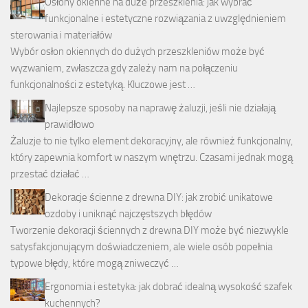
Osłony okienne na duże przeszklenia: jak wybrać
funkcjonalne i estetyczne rozwiązania z uwzględnieniem
sterowania i materiałów
Wybór osłon okiennych do dużych przeszkleniów może być
wyzwaniem, zwłaszcza gdy zależy nam na połączeniu
funkcjonalności z estetyką. Kluczowe jest …
Najlepsze sposoby na naprawę żaluzji, jeśli nie działają
prawidłowo
Żaluzje to nie tylko element dekoracyjny, ale również funkcjonalny,
który zapewnia komfort w naszym wnętrzu. Czasami jednak mogą
przestać działać …
Dekoracje ścienne z drewna DIY: jak zrobić unikatowe
ozdoby i uniknąć najczęstszych błędów
Tworzenie dekoracji ściennych z drewna DIY może być niezwykle
satysfakcjonującym doświadczeniem, ale wiele osób popełnia
typowe błędy, które mogą zniweczyć …
Ergonomia i estetyka: jak dobrać idealną wysokość szafek
kuchennych?