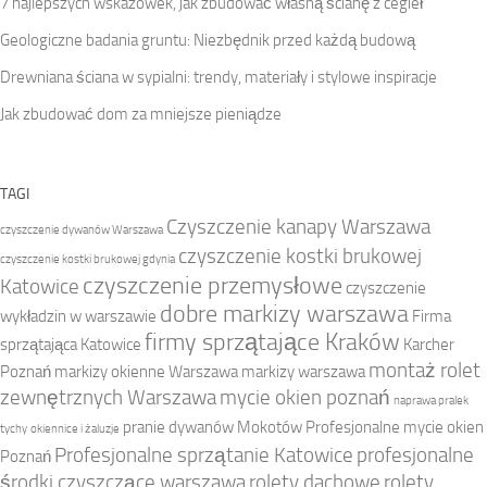
7 najlepszych wskazówek, jak zbudować własną ścianę z cegieł
Geologiczne badania gruntu: Niezbędnik przed każdą budową
Drewniana ściana w sypialni: trendy, materiały i stylowe inspiracje
Jak zbudować dom za mniejsze pieniądze
TAGI
Czyszczenie kanapy Warszawa
czyszczenie dywanów Warszawa
czyszczenie kostki brukowej
czyszczenie kostki brukowej gdynia
czyszczenie przemysłowe
Katowice
czyszczenie
dobre markizy warszawa
wykładzin w warszawie
Firma
firmy sprzątające Kraków
sprzątająca Katowice
Karcher
montaż rolet
Poznań
markizy okienne Warszawa
markizy warszawa
zewnętrznych Warszawa
mycie okien poznań
naprawa pralek
pranie dywanów Mokotów
Profesjonalne mycie okien
tychy
okiennice i żaluzje
Profesjonalne sprzątanie Katowice
profesjonalne
Poznań
środki czyszczące warszawa
rolety dachowe
rolety