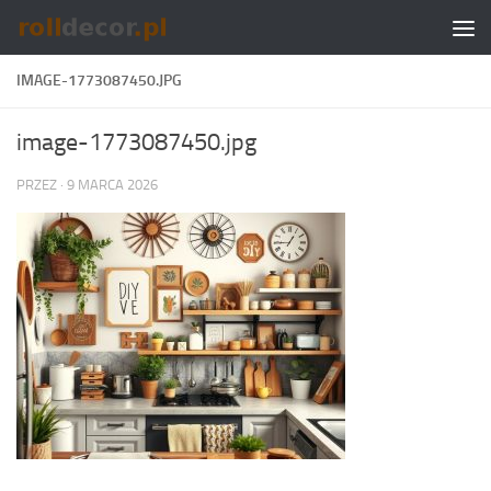
Skip to content
IMAGE-1773087450.JPG
image-1773087450.jpg
PRZEZ
·
9 MARCA 2026