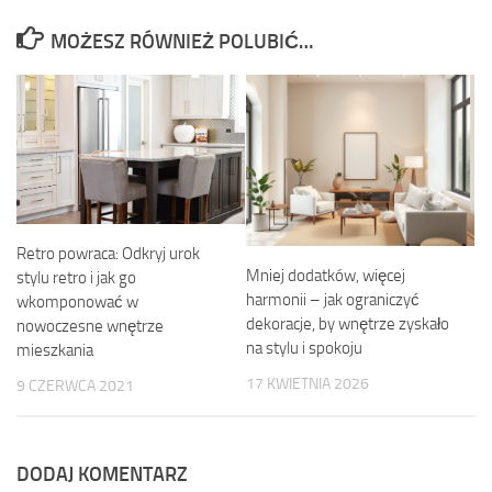
MOŻESZ RÓWNIEŻ POLUBIĆ…
Retro powraca: Odkryj urok
Mniej dodatków, więcej
stylu retro i jak go
harmonii – jak ograniczyć
wkomponować w
dekoracje, by wnętrze zyskało
nowoczesne wnętrze
na stylu i spokoju
mieszkania
17 KWIETNIA 2026
9 CZERWCA 2021
DODAJ KOMENTARZ