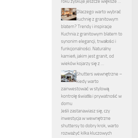
roku zyskuje jeszcze większe …
Dlaczego warto wybrać
kuchnię z granitowym
blatem? Trendy i inspiracje
Kuchnia z granitowym blatem to
synonim elegancji, trwałości i
funkcjonalności. Naturalny
kamień, jakim jest granit, od
wieków kojarzy się z …
Shutters wewnętrzne –
kiedy warto
zainwestować w stylową
kontrolę światła i prywatność w
domu
Jeśli zastanawiasz się, czy
inwestycja w wewnętrzne
shuttersy to dobry krok, warto
rozważyć kilka kluczowych