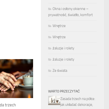
Okna i osłony okienne –
prywatność, światło, komfort
Wnętrze
Wnętrze
żaluzje i rolety
żaluzje i rolety
Ze świata
WARTO PRZECZYTAĆ
Zasada trzech na półce:
jak układać dekoracje,
da trzech