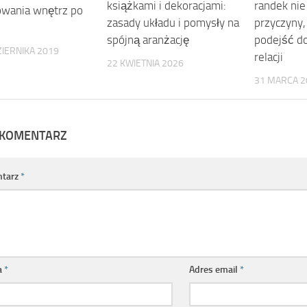
książkami i dekoracjami:
randek nie 
owania wnętrz po
zasady układu i pomysły na
przyczyny, 
spójną aranżację
podejść d
IERNIKA 2019
relacji
22 KWIETNIA 2026
31 MARCA 2
 KOMENTARZ
tarz
*
a
*
Adres email
*