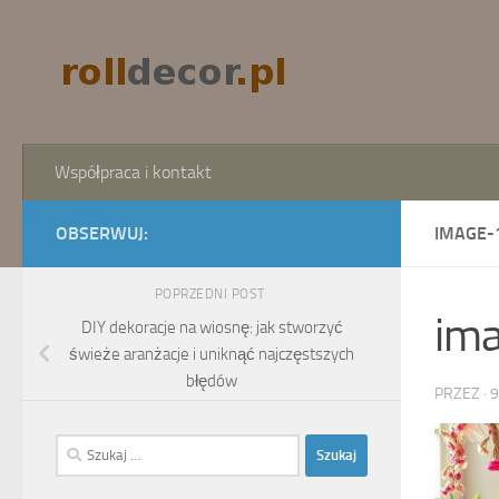
Skip to content
Współpraca i kontakt
OBSERWUJ:
IMAGE-
POPRZEDNI POST
im
DIY dekoracje na wiosnę: jak stworzyć
świeże aranżacje i uniknąć najczęstszych
błędów
PRZEZ
·
9
Szukaj: