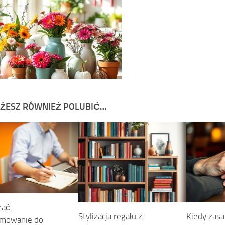
ŻESZ RÓWNIEŻ POLUBIĆ…
rać
Stylizacja regału z
Kiedy zasa
amowanie do