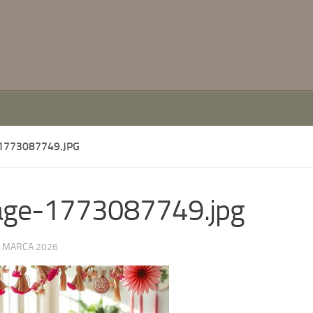
1773087749.JPG
age-1773087749.jpg
 MARCA 2026