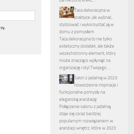
zamierzony efekt, …
Taca dekoracyjna w
praktyce: jak wybrać,
stylizować i wykorzystać ją w
zy.
domu z pomysłem
Taca dekoracyjna to nie tylko
estetyczny dodatek, ale także
wszechstronny element, który
może znacząco wpłynąć na
organizację i styl Twojego …
Salon z jadalnią w 2023:
nowoczesne inspiracje i
funkcjonalne pomysły na
elegancką aranżację
Połączenie salonu z jadalnią
staje się coraz bardziej
popularnym rozwiązaniem w
aranżacji wnętrz, które w 2023