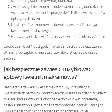
sznurki, aby stabilnie trzymały doniczkę.
Zwiąż wszystkie sznurki na dole kwietnika, aby doniczka nie
wypadła. Możesz zrobić spiralę z dwóch dłuższych sznurków
oplatających rdzeń.
Przytnij końce sznurków na dowolną wysokość, nadając
kwietnikowi finalny wygląd.
Gotowy kwietnik zawieś na haczyku w suficie lub przy ścianie.
Całość zajmie od 1 do 2 godzin, w zależności od doświadczenia.
Utrzymuj porządek w miejscu pracy, aby ułatwić sobie każde
zadanie.
Jak bezpiecznie zawiesić i użytkować
gotowy kwietnik makramowy?
Bezpiecznie zawieś kwietnik makramowy, korzystając z
wytrzymałych haczyków montowanych w sufit lub ścianę. Wybierz
miejsce, które udźwignie obciążenie do
około 4 kilogramów
,
najlepiej na stropie, gdzie można zamontować haczyk. Zacznij od
wywiercenia otworu dopasowanego do rozmiaru kołka