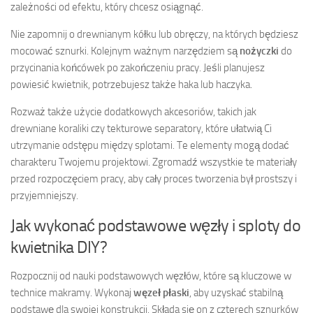
zależności od efektu, który chcesz osiągnąć.
Nie zapomnij o drewnianym kółku lub obręczy, na których będziesz
mocować sznurki. Kolejnym ważnym narzędziem są
nożyczki
do
przycinania końcówek po zakończeniu pracy. Jeśli planujesz
powiesić kwietnik, potrzebujesz także haka lub haczyka.
Rozważ także użycie dodatkowych akcesoriów, takich jak
drewniane koraliki czy tekturowe separatory, które ułatwią Ci
utrzymanie odstępu między splotami. Te elementy mogą dodać
charakteru Twojemu projektowi. Zgromadź wszystkie te materiały
przed rozpoczęciem pracy, aby cały proces tworzenia był prostszy i
przyjemniejszy.
Jak wykonać podstawowe węzły i sploty do
kwietnika DIY?
Rozpocznij od nauki podstawowych węzłów, które są kluczowe w
technice makramy. Wykonaj
węzeł płaski
, aby uzyskać stabilną
podstawę dla swojej konstrukcji. Składa się on z czterech sznurków