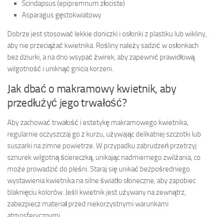
Scindapsus (epipremnum złociste)
Asparagus gęstokwiatowy
Dobrze jest stosować lekkie doniczki i osłonki z plastiku lub wikliny,
aby nie przeciążać kwietnika. Rośliny należy sadzić w osłonkach
bez dziurki, a na dno wsypać żwirek, aby zapewnić prawidłową
wilgotność i uniknąć gnicia korzeni.
Jak dbać o makramowy kwietnik, aby
przedłużyć jego trwałość?
Aby zachować trwałość i estetykę makramowego kwietnika,
regularnie oczyszczaj go z kurzu, używając delikatnej szczotki lub
suszarki na zimne powietrze. W przypadku zabrudzeń przetrzyj
sznurek wilgotną ściereczką, unikając nadmiernego zwilżania, co
może prowadzić do pleśni. Staraj się unikać bezpośredniego
wystawienia kwietnika na silne światło słoneczne, aby zapobiec
blaknięciu kolorów. Jeśli kwietnik jest używany na zewnątrz,
zabezpiecz materiał przed niekorzystnymi warunkami
atmosferycznymi.