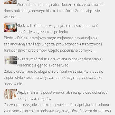
Wiosna to czas, kiedy natura budzi się do życia, a nasze
domy potrzebują nowego blasku i komfortu. Zmieniające się
warunki …
Błędy w DIY dekoracyjnym: jak ich unikać i poprawić
aranżację wnętrza krok po kroku
Błędy w DIY dekoracyjnym mogą zrujnować nawet najlepiej
zaplanowaną aranżację wnętrza, prowadząc do estetycznych i
funkcjonalnych problemów. Często popełniane pomyłki, …
Jak utrzymać żaluzje drewniane w doskonałym stanie:
Poradnik pielęgnacji i konserwacji
Żaluzje drewniane to elegancki element wystroju, który dodaje
ciepła i stylu każdemu wnętrzu. Jednak, aby mogły cieszyć oko
przez wiele …
Węzły makramy podstawowe: jak zacząć pleść dekoracje
bez typowych błędów
Zaczynając przygodę z makramą, wiele osób napotyka na trudności
związane z pleceniem podstawowych węzłów. Kluczem do sukcesu