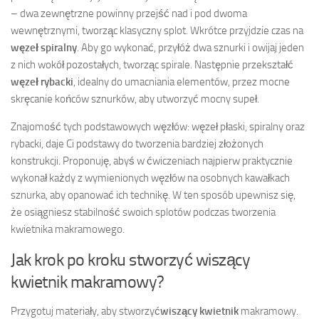
– dwa zewnętrzne powinny przejść nad i pod dwoma
wewnętrznymi, tworząc klasyczny splot. Wkrótce przyjdzie czas na
węzeł spiralny
. Aby go wykonać, przyłóż dwa sznurki i owijaj jeden
z nich wokół pozostałych, tworząc spirale. Następnie przekształć
węzeł rybacki
, idealny do umacniania elementów, przez mocne
skręcanie końców sznurków, aby utworzyć mocny supeł.
Znajomość tych podstawowych węzłów: węzeł płaski, spiralny oraz
rybacki, daje Ci podstawy do tworzenia bardziej złożonych
konstrukcji. Proponuję, abyś w ćwiczeniach najpierw praktycznie
wykonał każdy z wymienionych węzłów na osobnych kawałkach
sznurka, aby opanować ich technikę. W ten sposób upewnisz się,
że osiągniesz stabilność swoich splotów podczas tworzenia
kwietnika makramowego.
Jak krok po kroku stworzyć wiszący
kwietnik makramowy?
Przygotuj materiały, aby stworzyć
wiszący kwietnik
makramowy.