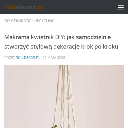
Skip to content
DIY DEKORACJE I UPCYCLING
Makrama kwietnik DIY: jak samodzielnie
stworzyć stylową dekorację krok po kroku
PRZEZ
ROLLDECOR.PL
·
27 MAJA 2026