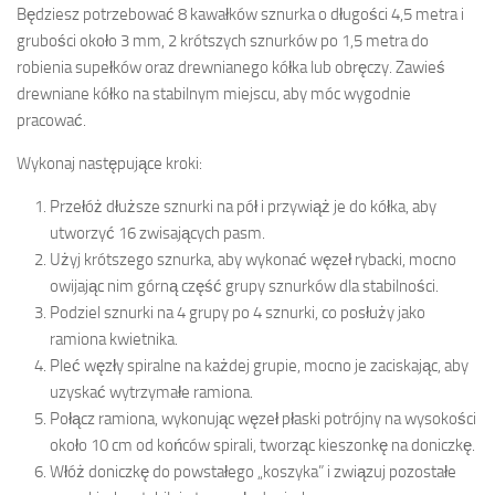
Będziesz potrzebować 8 kawałków sznurka o długości 4,5 metra i
grubości około 3 mm, 2 krótszych sznurków po 1,5 metra do
robienia supełków oraz drewnianego kółka lub obręczy. Zawieś
drewniane kółko na stabilnym miejscu, aby móc wygodnie
pracować.
Wykonaj następujące kroki:
Przełóż dłuższe sznurki na pół i przywiąż je do kółka, aby
utworzyć 16 zwisających pasm.
Użyj krótszego sznurka, aby wykonać węzeł rybacki, mocno
owijając nim górną część grupy sznurków dla stabilności.
Podziel sznurki na 4 grupy po 4 sznurki, co posłuży jako
ramiona kwietnika.
Pleć węzły spiralne na każdej grupie, mocno je zaciskając, aby
uzyskać wytrzymałe ramiona.
Połącz ramiona, wykonując węzeł płaski potrójny na wysokości
około 10 cm od końców spirali, tworząc kieszonkę na doniczkę.
Włóż doniczkę do powstałego „koszyka” i związuj pozostałe