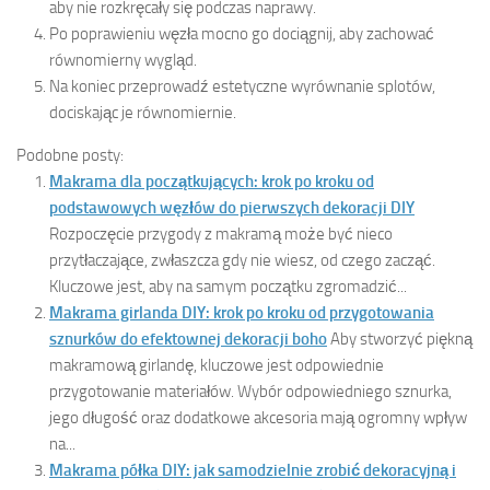
aby nie rozkręcały się podczas naprawy.
Po poprawieniu węzła mocno go dociągnij, aby zachować
równomierny wygląd.
Na koniec przeprowadź estetyczne wyrównanie splotów,
dociskając je równomiernie.
Podobne posty:
Makrama dla początkujących: krok po kroku od
podstawowych węzłów do pierwszych dekoracji DIY
Rozpoczęcie przygody z makramą może być nieco
przytłaczające, zwłaszcza gdy nie wiesz, od czego zacząć.
Kluczowe jest, aby na samym początku zgromadzić...
Makrama girlanda DIY: krok po kroku od przygotowania
sznurków do efektownej dekoracji boho
Aby stworzyć piękną
makramową girlandę, kluczowe jest odpowiednie
przygotowanie materiałów. Wybór odpowiedniego sznurka,
jego długość oraz dodatkowe akcesoria mają ogromny wpływ
na...
Makrama półka DIY: jak samodzielnie zrobić dekoracyjną i