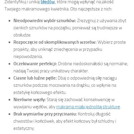
Zidentyfikuj i unikaj
błędów
, które mogą wpłynąć na jakość
Twojego makramowego kwietnika. Oto najczęstsze z nich:
Nieodpowiedni wybór sznurków:
Zrezygnuj z używania zbyt
cienkich sznurków na początku, ponieważ są trudniejsze w
obsłudze.
Rozpoczęcie od skomplikowanych wzorów:
Wybierz proste
projekty, aby uniknąć zniechęcenia w przypadku
niepowodzenia.
Oczekiwanie perfekcji:
Drobne niedoskonałości są normalne;
nadają Twojej pracy unikatowy charakter.
Ciasne lub luźne pętle:
Dbaj o odpowiednią siłę naciągu
sznurków podczas mocowania na drążku, co wpłynie na
estetykę końcowego efektu.
Nierówne węzły:
Staraj się zachować konsekwencję w
wywijaniu węzłów, aby
makrama miała jednolitą strukturę
.
Brak wymiarów przy przycinaniu:
Kontroluj długość
chwostów i końcówek, aby efekt końcowy był schludny i
estetyczny.