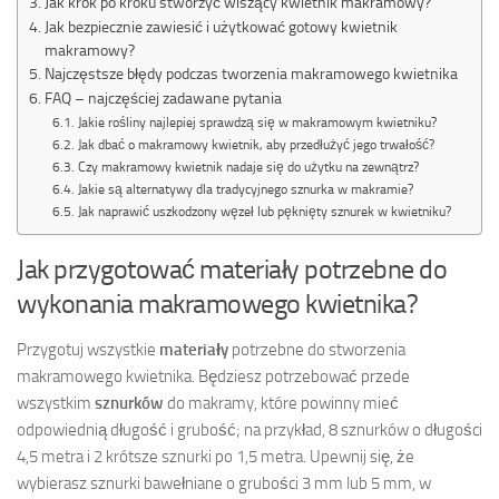
Jak krok po kroku stworzyć wiszący kwietnik makramowy?
Jak bezpiecznie zawiesić i użytkować gotowy kwietnik
makramowy?
Najczęstsze błędy podczas tworzenia makramowego kwietnika
FAQ – najczęściej zadawane pytania
Jakie rośliny najlepiej sprawdzą się w makramowym kwietniku?
Jak dbać o makramowy kwietnik, aby przedłużyć jego trwałość?
Czy makramowy kwietnik nadaje się do użytku na zewnątrz?
Jakie są alternatywy dla tradycyjnego sznurka w makramie?
Jak naprawić uszkodzony węzeł lub pęknięty sznurek w kwietniku?
Jak przygotować materiały potrzebne do
wykonania makramowego kwietnika?
Przygotuj wszystkie
materiały
potrzebne do stworzenia
makramowego kwietnika. Będziesz potrzebować przede
wszystkim
sznurków
do makramy, które powinny mieć
odpowiednią długość i grubość; na przykład, 8 sznurków o długości
4,5 metra i 2 krótsze sznurki po 1,5 metra. Upewnij się, że
wybierasz sznurki bawełniane o grubości 3 mm lub 5 mm, w