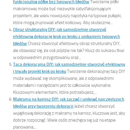
funkcjonalną półkę bez typowych błędów
Tworzenie półki
makramowej może być niezwykle satysfakcjonującym
projektem, ale wielu nowicjuszy napotyka na typowe pułapki,
które mogą zrujnować efekt końcowy. Aby skutecznie...
Obraz strukturalny DIY: jak samodzielnie stworzyć
efektowną dekorację krok po kroku z unikaniem typowych
błędów
Chcesz stworzyć efektowny obraz strukturalny DIY,
ale obawiasz się, że coś pójdzie nie tak? Klucz do sukcesu tkwi
w odpowiednim przygotowaniu oraz...
Taca dekoracyjna DIY: jak samodzielnie stworzyć efektowny
i trwały projekt krok po kroku
Tworzenie dekoracyjnej tacy DIY
może wydawać się skomplikowane, ale z odpowiednimi
materiałami i narzędziami jest to całkowicie wykonalne.
Kluczowymi elementami, które potrzebujesz,...
Makrama na karnisz DIY: jak zacząć i uniknąć najczęstszych
błędów przy tworzeniu dekoracji
Jeżeli chcesz stworzyć
wyjątkową dekorację z makramy na karnisz, kluczowe jest, aby
dobrze rozpocząć. Wiele osób zniechęca się już na etapie
planowania,...