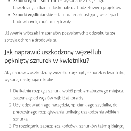
Sznurki typu T-shirt Yarn
– wykonane z recyklingu
bawełnianych tkanin, doskonałe dla budżetowych projektów.
Sznurki wędliniarskie
– tani materiał dostępny w sklepach
budowlanych, choć mniej trwały.
Używanie włóczek i materiałów pozyskanych z odzysku także
sprzyja ochronie środowiska.
Jak naprawić uszkodzony węzeł lub
pęknięty sznurek w kwietniku?
Aby naprawić uszkodzony węzeł lub pęknięty sznurek w kwietniku,
wykonaj następujące kroki:
Delikatnie rozplącz sznurki wokół problematycznego miejsca,
zaczynając od węzłów najbliżej korekty.
Użyj odpowiedniego narzędzia, np. cienkiego szydełka, do
precyzyjnego rozplątywania, unikając uszkodzenia włókien
sznurka.
Po rozplątaniu zabezpiecz końcówki sznurków taśmą klejącą,