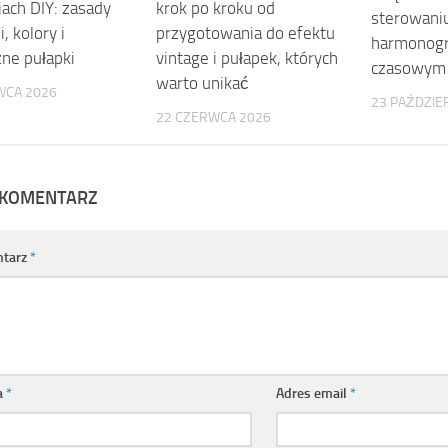
jach DIY: zasady
krok po kroku od
sterowaniu
, kolory i
przygotowania do efektu
harmonog
zne pułapki
vintage i pułapek, których
czasowym
warto unikać
WCA 2026
23 PAŹDZIE
22 CZERWCA 2026
 KOMENTARZ
tarz
*
a
*
Adres email
*