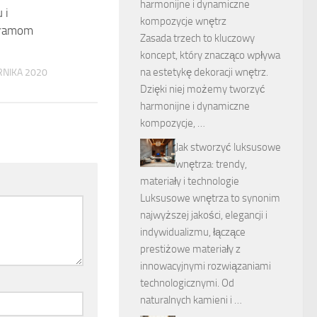
harmonijne i dynamiczne
 i
kompozycje wnętrz
ramom
Zasada trzech to kluczowy
koncept, który znacząco wpływa
na estetykę dekoracji wnętrz.
RNIKA 2020
Dzięki niej możemy tworzyć
harmonijne i dynamiczne
kompozycje, …
Jak stworzyć luksusowe
wnętrza: trendy,
materiały i technologie
Luksusowe wnętrza to synonim
najwyższej jakości, elegancji i
indywidualizmu, łączące
prestiżowe materiały z
innowacyjnymi rozwiązaniami
technologicznymi. Od
naturalnych kamieni i …