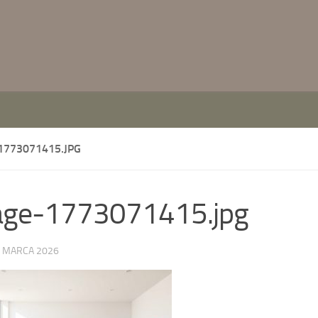
1773071415.JPG
age-1773071415.jpg
 MARCA 2026