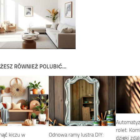
ŻESZ RÓWNIEŻ POLUBIĆ…
Automatyza
rolet: Kom
knąć kiczu w
Odnowa ramy lustra DIY:
dzięki zd