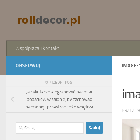
Skip to content
Współpraca i kontakt
OBSERWUJ:
IMAGE-
POPRZEDNI POST
im
Jak skutecznie ograniczyć nadmiar
dodatków w salonie, by zachować
harmonię i przestronność wnętrza
PRZEZ
·
9
Szukaj: