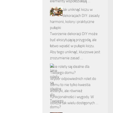
elementy współdziałają …
Jak uniknąć kiczu w
dekoracjach DIY: zasady
harmonii, kolory i praktyczne
pułapki
Tworzenie dekoracji DIY może
być ekscytującą przygodą, ale
łatwo wpaść w pułapki kiczu.
Aby tego uniknąć, kluczowe jest
zrozumienie zasad …
Jakie rolety są idealne dla
Twojego domu?
Wybór odpowiednich rolet do
domu to nie tylko kwestia
estetyki, ale również
funkcjonalności i wygody. W
obliczu tak wielu dostępnych …