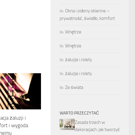
Okna i osłony okienne –
prywatność, światło, komfort
Wnętrze
Wnętrze
żaluzje i rolety
żaluzje i rolety
Ze świata
WARTO PRZECZYTAĆ
cja żaluzji i
Zasada trzech w
fort i wygoda
dekoracjach: jak tworzyć
alnemu