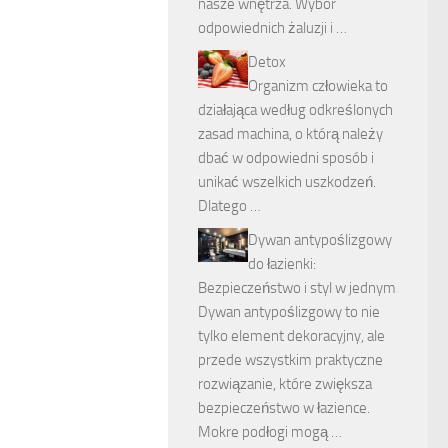
nasze wnętrza. Wybór
odpowiednich żaluzji i …
Detox
Organizm człowieka to
działająca według odkreślonych
zasad machina, o którą należy
dbać w odpowiedni sposób i
unikać wszelkich uszkodzeń.
Dlatego …
Dywan antypoślizgowy
do łazienki:
Bezpieczeństwo i styl w jednym
Dywan antypoślizgowy to nie
tylko element dekoracyjny, ale
przede wszystkim praktyczne
rozwiązanie, które zwiększa
bezpieczeństwo w łazience.
Mokre podłogi mogą …