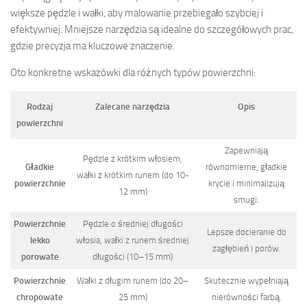
większe pędzle i wałki, aby malowanie przebiegało szybciej i
efektywniej. Mniejsze narzędzia są idealne do szczegółowych prac,
gdzie precyzja ma kluczowe znaczenie.
Oto konkretne wskazówki dla różnych typów powierzchni:
Rodzaj
Zalecane narzędzia
Opis
powierzchni
Zapewniają
Pędzle z krótkim włosiem,
Gładkie
równomierne, gładkie
wałki z krótkim runem (do 10-
powierzchnie
krycie i minimalizują
12 mm)
smugi.
Powierzchnie
Pędzle o średniej długości
Lepsze docieranie do
lekko
włosia, wałki z runem średniej
zagłębień i porów.
porowate
długości (10–15 mm)
Powierzchnie
Wałki z długim runem (do 20–
Skutecznie wypełniają
chropowate
25 mm)
nierówności farbą.