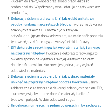
kluczem do efektywności oraz jakości pracy każdego
profesjonalisty. Współczesny rynek oferuje bogaty wachlarz
produktów,...
Dekoracje ścienne z drewna DIY: jak zrobić unikatowe
ozdoby i uniknąć najczęstszych błędów
Tworzenie dekoracji
ściennych z drewna DIY może być niezwykle
satysfakcjonującym doświadczeniem, ale wiele osób popełnia
typowe błędy, które mogą zniweczyć efekt końcowy....
DIY dekoracje z recyklingu: jak wybrać materiały i uniknąć
najczęstszych błędów
Tworzenie dekoracji z recyklingu to
świetny sposób na wyrażenie swojej kreatywności oraz
dbanie o środowisko. Kluczowe jest jednak, aby wybrać
odpowiednie materiały...
Dekoracje ścienne z papieru DIY: jak wybrać materiały i
uniknąć najczęstszych błędów podczas tworzenia
Zanim
zabierzesz się za tworzenie dekoracji ściennych z papieru DIY,
kluczowe jest, aby dobrze dobrać materiały i uniknąć
typowych pułapek. Wybór odpowiedniego...
Ile dekoracji umieścić na jednej powierzchni, by zachować