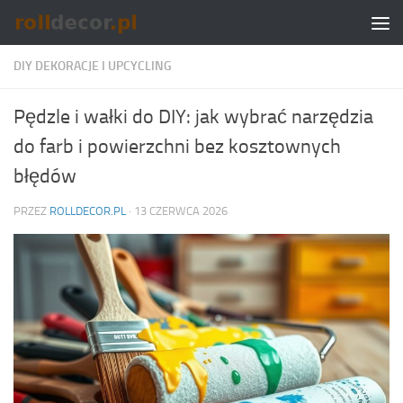
Skip to content
DIY DEKORACJE I UPCYCLING
Pędzle i wałki do DIY: jak wybrać narzędzia
do farb i powierzchni bez kosztownych
błędów
PRZEZ
ROLLDECOR.PL
·
13 CZERWCA 2026