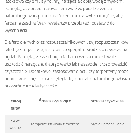
lateksowe czy emulsyjne, myj narzędzia ciepłą wodą z mydłem.
Pamiętaj, aby przed malowaniem zwilżyć pędzle z włosia
naturalnego wodą, a po zakończeniu pracy szybko umyć je, aby
farba nie zaschła. Wałki wystarczy przepłukać i odstawić do
wyschnięcia.
Dla farb olejnych oraz rozpuszczalnikowych użyj rozpuszczalników,
takich jak terpentyna, spirytus lub specjalne środki do czyszczenia
pędzli. Pamiętaj, że zaschnięta farba na włosiu może trwale
uszkodzić narzędzie, dlatego warto jak najszybciej przeprowadzić
czyszczenie. Dodatkowo, zastosowanie octu czy terpentyny może
pomóc w usunięciu zaschniętej farby z pędzli z naturalnego włosia i
przywrócić ich elastyczność.
Rodzaj
Środek czyszczący
Metoda czyszczenia
farby
Farby
Temperatura wody z mydłem
Mycie i przepłukanie
wodne