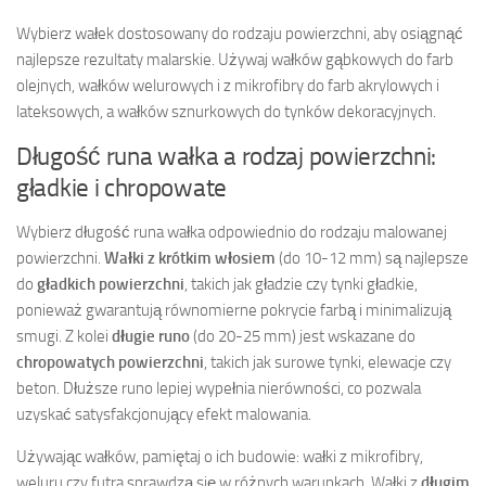
Wybierz wałek dostosowany do rodzaju powierzchni, aby osiągnąć
najlepsze rezultaty malarskie. Używaj wałków gąbkowych do farb
olejnych, wałków welurowych i z mikrofibry do farb akrylowych i
lateksowych, a wałków sznurkowych do tynków dekoracyjnych.
Długość runa wałka a rodzaj powierzchni:
gładkie i chropowate
Wybierz długość runa wałka odpowiednio do rodzaju malowanej
powierzchni.
Wałki z krótkim włosiem
(do 10-12 mm) są najlepsze
do
gładkich powierzchni
, takich jak gładzie czy tynki gładkie,
ponieważ gwarantują równomierne pokrycie farbą i minimalizują
smugi. Z kolei
długie runo
(do 20-25 mm) jest wskazane do
chropowatych powierzchni
, takich jak surowe tynki, elewacje czy
beton. Dłuższe runo lepiej wypełnia nierówności, co pozwala
uzyskać satysfakcjonujący efekt malowania.
Używając wałków, pamiętaj o ich budowie: wałki z mikrofibry,
weluru czy futra sprawdzą się w różnych warunkach. Wałki z
długim