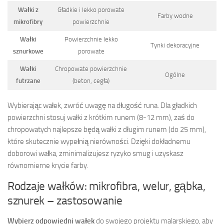
Wałki z
Gładkie i lekko porowate
Farby wodne
mikrofibry
powierzchnie
Wałki
Powierzchnie lekko
Tynki dekoracyjne
sznurkowe
porowate
Wałki
Chropowate powierzchnie
Ogólne
futrzane
(beton, cegła)
Wybierając wałek, zwróć uwagę na długość runa. Dla gładkich
powierzchni stosuj wałki z krótkim runem (8-12 mm), zaś do
chropowatych najlepsze będą wałki z długim runem (do 25 mm),
które skutecznie wypełnią nierówności. Dzięki dokładnemu
doborowi wałka, zminimalizujesz ryzyko smug i uzyskasz
równomierne krycie farby.
Rodzaje wałków: mikrofibra, welur, gąbka,
sznurek – zastosowanie
Wybierz odpowiedni wałek
do swojego projektu malarskiego, aby