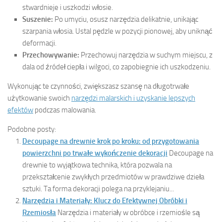
stwardnieje i uszkodzi włosie.
Suszenie:
Po umyciu, osusz narzędzia delikatnie, unikając
szarpania włosia. Ustal pędzle w pozycji pionowej, aby uniknąć
deformacji.
Przechowywanie:
Przechowuj narzędzia w suchym miejscu, z
dala od źródeł ciepła i wilgoci, co zapobiegnie ich uszkodzeniu.
Wykonując te czynności, zwiększasz szansę na długotrwałe
użytkowanie swoich
narzędzi malarskich i uzyskanie lepszych
efektów
podczas malowania.
Podobne posty:
Decoupage na drewnie krok po kroku: od przygotowania
powierzchni po trwałe wykończenie dekoracji
Decoupage na
drewnie to wyjątkowa technika, która pozwala na
przekształcenie zwykłych przedmiotów w prawdziwe dzieła
sztuki. Ta forma dekoracji polega na przyklejaniu...
Narzędzia i Materiały: Klucz do Efektywnej Obróbki i
Rzemiosła
Narzędzia i materiały w obróbce i rzemiośle są