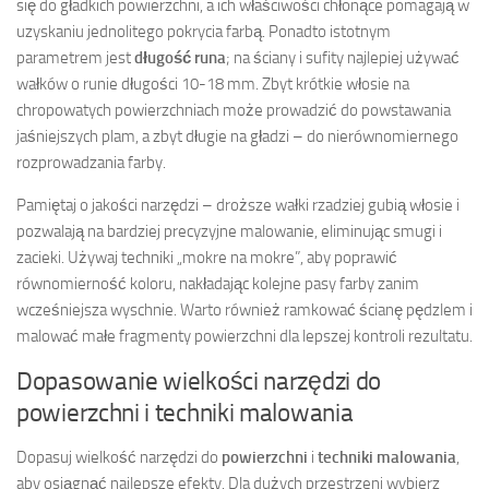
się do gładkich powierzchni, a ich właściwości chłonące pomagają w
uzyskaniu jednolitego pokrycia farbą. Ponadto istotnym
parametrem jest
długość runa
; na ściany i sufity najlepiej używać
wałków o runie długości 10-18 mm. Zbyt krótkie włosie na
chropowatych powierzchniach może prowadzić do powstawania
jaśniejszych plam, a zbyt długie na gładzi – do nierównomiernego
rozprowadzania farby.
Pamiętaj o jakości narzędzi – droższe wałki rzadziej gubią włosie i
pozwalają na bardziej precyzyjne malowanie, eliminując smugi i
zacieki. Używaj techniki „mokre na mokre”, aby poprawić
równomierność koloru, nakładając kolejne pasy farby zanim
wcześniejsza wyschnie. Warto również ramkować ścianę pędzlem i
malować małe fragmenty powierzchni dla lepszej kontroli rezultatu.
Dopasowanie wielkości narzędzi do
powierzchni i techniki malowania
Dopasuj wielkość narzędzi do
powierzchni
i
techniki malowania
,
aby osiągnąć najlepsze efekty. Dla dużych przestrzeni wybierz