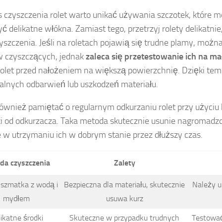
 czyszczenia rolet warto unikać używania szczotek, które 
yć delikatne włókna. Zamiast tego, przetrzyj rolety delikatnie
yszczenia. Jeśli na roletach pojawią się trudne plamy, możn
 czyszczących, jednak
zaleca się przetestowanie ich na m
olet przed nałożeniem na większą powierzchnię. Dzięki tem
lnych odbarwień lub uszkodzeń materiału.
ównież pamiętać o regularnym odkurzaniu rolet przy użyciu
ki od odkurzacza. Taka metoda skutecznie usunie nagromadzo
w utrzymaniu ich w dobrym stanie przez dłuższy czas.
da czyszczenia
Zalety
szmatka z wodą i
Bezpieczna dla materiału, skutecznie
Należy u
mydłem
usuwa kurz
ikatne środki
Skuteczne w przypadku trudnych
Testować