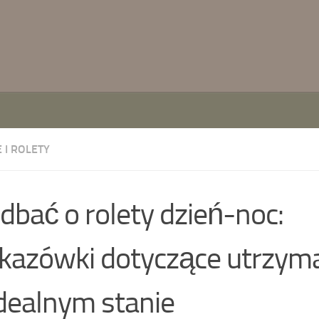
 I ROLETY
 dbać o rolety dzień-noc:
azówki dotyczące utrzyma
dealnym stanie