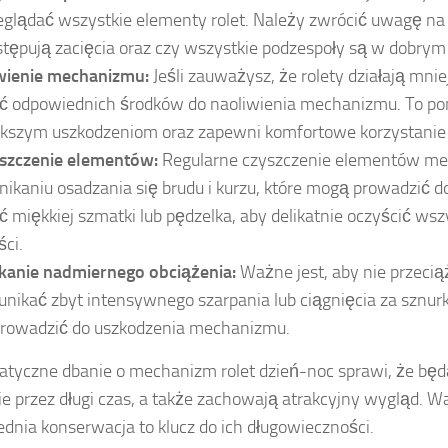
eglądać wszystkie elementy rolet. Należy zwrócić uwagę na t
tępują zacięcia oraz czy wszystkie podzespoły są w dobrym 
wienie mechanizmu:
Jeśli zauważysz, że rolety działają mnie
ć odpowiednich środków do naoliwienia mechanizmu. To p
kszym uszkodzeniom oraz zapewni komfortowe korzystanie z
szczenie elementów:
Regularne czyszczenie elementów m
nikaniu osadzania się brudu i kurzu, które mogą prowadzić 
ć miękkiej szmatki lub pędzelka, aby delikatnie oczyścić ws
ści.
kanie nadmiernego obciążenia:
Ważne jest, aby nie przeciąż
 unikać zbyt intensywnego szarpania lub ciągnięcia za sznu
prowadzić do uszkodzenia mechanizmu.
tyczne dbanie o mechanizm rolet dzień-noc sprawi, że będą
e przez długi czas, a także zachowają atrakcyjny wygląd. W
dnia konserwacja to klucz do ich długowieczności.