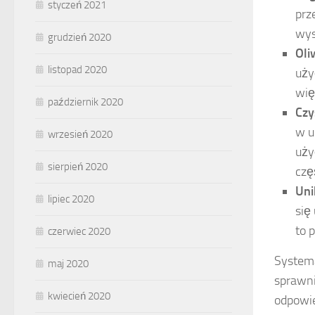
styczeń 2021
prz
wys
grudzień 2020
Oli
listopad 2020
uży
wię
październik 2020
Czy
w u
wrzesień 2020
uży
sierpień 2020
czę
Uni
lipiec 2020
się
to 
czerwiec 2020
Systema
maj 2020
sprawni
kwiecień 2020
odpowie