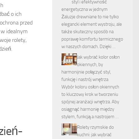
styl i efektywność
ch
energetyczna w jednym
dbać o ich
Żaluzje drewniane to nie tylko
 ochrona przed
elegancki element wystroju, ale
y w idealnym
także skuteczny sposób na
poprawę komfortu termicznego
woje rolety,
w naszych domach. Dzięki …
dzień.
Jak wybrać kolor osłon
okiennych, by
harmonijnie połączyć styl,
funkcję i nastrój wnętrza
Wybór koloru osłon okiennych
to kluczowy krok w tworzeniu
spójnej aranżacji wnętrza. Aby
osiągnąć harmonię między
stylem, funkcją a nastrojem …
zień-
Rolety rzymskie do
kuchni: jak wybrać