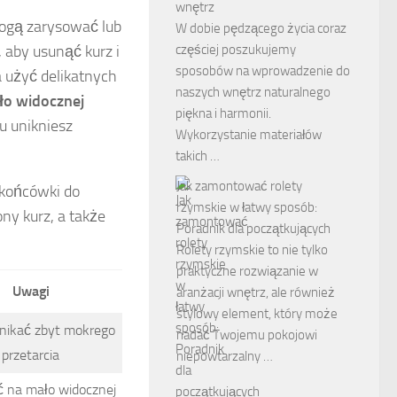
wnętrz
mogą zarysować lub
W dobie pędzącego życia coraz
częściej poszukujemy
, aby usunąć kurz i
sposobów na wprowadzenie do
a użyć delikatnych
naszych wnętrz naturalnego
ało widocznej
piękna i harmonii.
u unikniesz
Wykorzystanie materiałów
takich …
Jak zamontować rolety
 końcówki do
rzymskie w łatwy sposób:
ny kurz, a także
Poradnik dla początkujących
Rolety rzymskie to nie tylko
praktyczne rozwiązanie w
Uwagi
aranżacji wnętrz, ale również
stylowy element, który może
nikać zbyt mokrego
nadać Twojemu pokojowi
przetarcia
niepowtarzalny …
 na mało widocznej