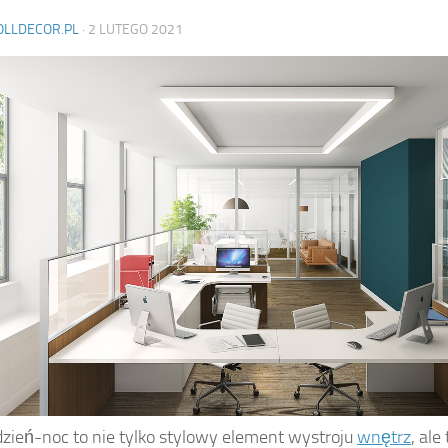
OLLDECOR.PL
·
2 LUTEGO 2021
dzień-noc to nie tylko stylowy element wystroju
wnętrz
, ale