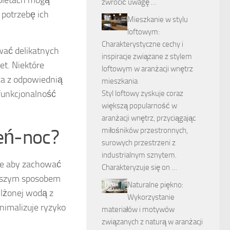
roletach mogą
zwrócić uwagę …
 potrzebę ich
Mieszkanie w stylu
loftowym:
Charakterystyczne cechy i
wać delikatnych
inspiracje związane z stylem
et. Niektóre
loftowym w aranżacji wnętrz
za z odpowiednią
mieszkania
funkcjonalność
Styl loftowy zyskuje coraz
większą popularność w
aranżacji wnętrz, przyciągając
ień-noc?
miłośników przestronnych,
surowych przestrzeni z
industrialnym sznytem.
ale aby zachować
Charakteryzuje się on …
lepszym sposobem
Naturalne piękno:
ilżonej wodą z
Wykorzystanie
nimalizuje ryzyko
materiałów i motywów
związanych z naturą w aranżacji