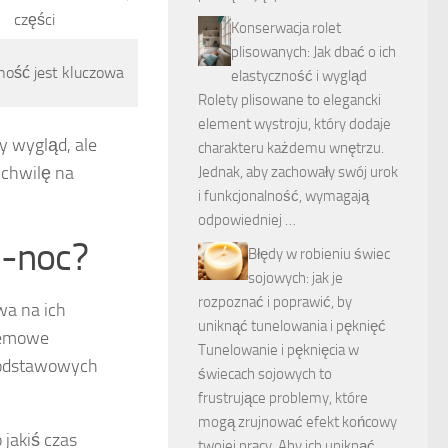
części
Konserwacja rolet
plisowanych: Jak dbać o ich
ność jest kluczowa
elastyczność i wygląd
Rolety plisowane to elegancki
element wystroju, który dodaje
y wygląd, ale
charakteru każdemu wnętrzu.
 chwilę na
Jednak, aby zachowały swój urok
i funkcjonalność, wymagają
odpowiedniej …
ń-noc?
Błędy w robieniu świec
sojowych: jak je
rozpoznać i poprawić, by
wa na ich
uniknąć tunelowania i pęknięć
blemowe
Tunelowanie i pęknięcia w
 podstawowych
świecach sojowych to
frustrujące problemy, które
mogą zrujnować efekt końcowy
 jakiś czas
twojej pracy. Aby ich uniknąć,