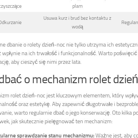
czyszczące
plam
Usuwa kurz i brud bez kontaktu z
Odkurzanie
Regular
wodą
ne dbanie o rolety dzień-noc nie tylko utrzyma ich estetyczn
 wpłynie na ich trwałość i funkcjonalność. Warto poświęcić
cję, aby cieszyć się nimi przez lata.
 dbać o mechanizm rolet dzie
zm rolet dzień-noc jest kluczowym elementem, który wpły
nalność oraz estetykę. Aby zapewnić długotrwałe i bezpro
anie, warto regularnie dbać o jego konserwację. Oto kilka
ek, jak skutecznie pielęgnować ten mechanizm:
ularne sprawdzanie stanu mechanizmu:
Ważne jest, aby co