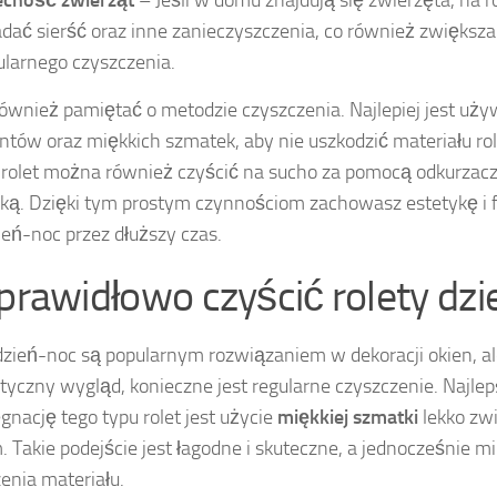
cność zwierząt
– Jeśli w domu znajdują się zwierzęta, na 
adać sierść oraz inne zanieczyszczenia, co również zwiększa
ularnego czyszczenia.
ównież pamiętać o metodzie czyszczenia. Najlepiej jest uży
ntów oraz miękkich szmatek, aby nie uszkodzić materiału rol
rolet można również czyścić na sucho za pomocą odkurzac
ą. Dzięki tym prostym czynnościom zachowasz estetykę i 
zień-noc przez dłuższy czas.
 prawidłowo czyścić rolety dz
dzień-noc są popularnym rozwiązaniem w dekoracji okien, 
etyczny wygląd, konieczne jest regularne czyszczenie. Naj
ęgnację tego typu rolet jest użycie
miękkiej szmatki
lekko zw
 Takie podejście jest łagodne i skuteczne, a jednocześnie mi
enia materiału.