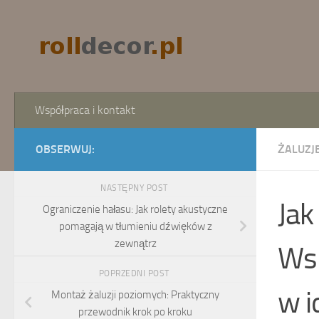
Skip to content
Współpraca i kontakt
OBSERWUJ:
ŻALUZJE
NASTĘPNY POST
Jak
Ograniczenie hałasu: Jak rolety akustyczne
pomagają w tłumieniu dźwięków z
zewnątrz
Wsk
POPRZEDNI POST
w i
Montaż żaluzji poziomych: Praktyczny
przewodnik krok po kroku