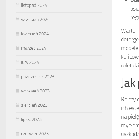
Obe
listopad 2024
osi
reg
wrzesień 2024
Warto r
kwiecień 2024
deterge
modele 
marzec 2024
końcówk
luty 2024
rolet d
październik 2023
Jak
wrzesień 2023
Rolety 
sierpień 2023
ich est
na piel
lipiec 2023
mydłem.
uszkodz
czerwiec 2023