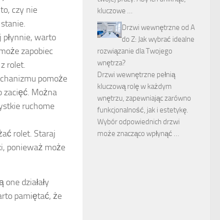
o, czy nie
kluczowe …
stanie.
Drzwi wewnętrzne od A
j płynnie, warto
do Z: Jak wybrać idealne
omoże zapobiec
rozwiązanie dla Twojego
wnętrza?
 rolet.
Drzwi wewnętrzne pełnią
echanizmu pomoże
kluczową rolę w każdym
do zacięć. Można
wnętrzu, zapewniając zarówno
zystkie ruchome
funkcjonalność, jak i estetykę.
Wybór odpowiednich drzwi
ać rolet. Staraj
może znacząco wpłynąć …
rki, ponieważ może
 one działały
arto pamiętać, że