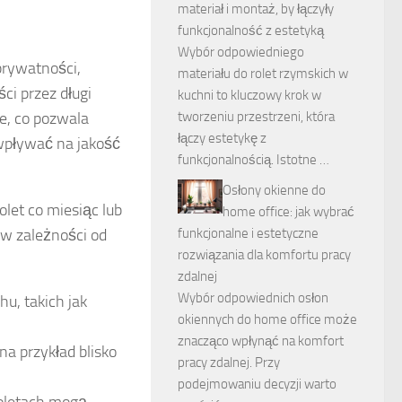
materiał i montaż, by łączyły
funkcjonalność z estetyką
Wybór odpowiedniego
 prywatności,
materiału do rolet rzymskich w
i przez długi
kuchni to kluczowy krok w
tworzeniu przestrzeni, która
e, co pozwala
łączy estetykę z
wpływać na jakość
funkcjonalnością. Istotne …
Osłony okienne do
olet co miesiąc lub
home office: jak wybrać
funkcjonalne i estetyczne
w zależności od
rozwiązania dla komfortu pracy
zdalnej
Wybór odpowiednich osłon
u, takich jak
okiennych do home office może
znacząco wpłynąć na komfort
na przykład blisko
pracy zdalnej. Przy
podejmowaniu decyzji warto