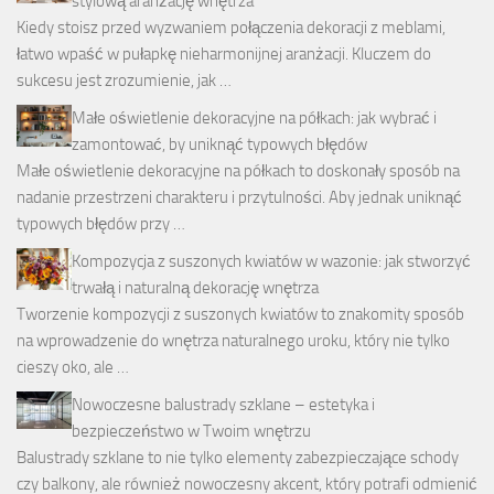
stylową aranżację wnętrza
Kiedy stoisz przed wyzwaniem połączenia dekoracji z meblami,
łatwo wpaść w pułapkę nieharmonijnej aranżacji. Kluczem do
sukcesu jest zrozumienie, jak …
Małe oświetlenie dekoracyjne na półkach: jak wybrać i
zamontować, by uniknąć typowych błędów
Małe oświetlenie dekoracyjne na półkach to doskonały sposób na
nadanie przestrzeni charakteru i przytulności. Aby jednak uniknąć
typowych błędów przy …
Kompozycja z suszonych kwiatów w wazonie: jak stworzyć
trwałą i naturalną dekorację wnętrza
Tworzenie kompozycji z suszonych kwiatów to znakomity sposób
na wprowadzenie do wnętrza naturalnego uroku, który nie tylko
cieszy oko, ale …
Nowoczesne balustrady szklane – estetyka i
bezpieczeństwo w Twoim wnętrzu
Balustrady szklane to nie tylko elementy zabezpieczające schody
czy balkony, ale również nowoczesny akcent, który potrafi odmienić