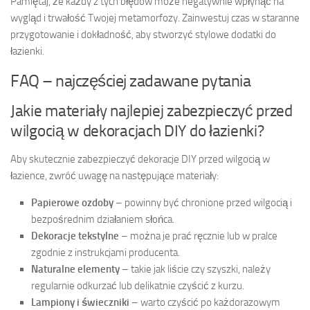
Pamiętaj, że każdy z tych błędów może negatywnie wpłynąć na
wygląd i trwałość Twojej metamorfozy. Zainwestuj czas w staranne
przygotowanie i dokładność, aby stworzyć stylowe dodatki do
łazienki.
FAQ – najczęściej zadawane pytania
Jakie materiały najlepiej zabezpieczyć przed
wilgocią w dekoracjach DIY do łazienki?
Aby skutecznie zabezpieczyć dekoracje DIY przed wilgocią w
łazience, zwróć uwagę na następujące materiały:
Papierowe ozdoby
– powinny być chronione przed wilgocią i
bezpośrednim działaniem słońca.
Dekoracje tekstylne
– można je prać ręcznie lub w pralce
zgodnie z instrukcjami producenta.
Naturalne elementy
– takie jak liście czy szyszki, należy
regularnie odkurzać lub delikatnie czyścić z kurzu.
Lampiony i świeczniki
– warto czyścić po każdorazowym