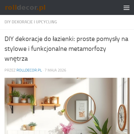
Skip to content
DIY DEKORACJE I UPCYCLING
DIY dekoracje do łazienki: proste pomysły na
stylowe i funkcjonalne metamorfozy
wnętrza
PRZEZ
ROLLDECOR.PL
·
7 MAJA 2026