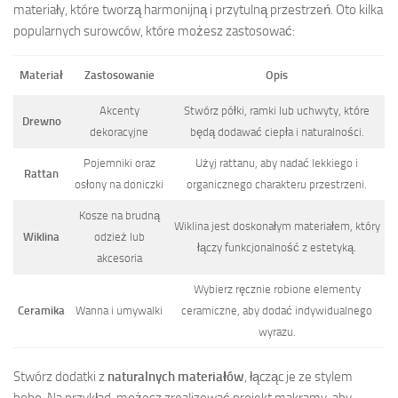
materiały, które tworzą harmonijną i przytulną przestrzeń. Oto kilka
popularnych surowców, które możesz zastosować:
Materiał
Zastosowanie
Opis
Akcenty
Stwórz półki, ramki lub uchwyty, które
Drewno
dekoracyjne
będą dodawać ciepła i naturalności.
Pojemniki oraz
Użyj rattanu, aby nadać lekkiego i
Rattan
osłony na doniczki
organicznego charakteru przestrzeni.
Kosze na brudną
Wiklina jest doskonałym materiałem, który
Wiklina
odzież lub
łączy funkcjonalność z estetyką.
akcesoria
Wybierz ręcznie robione elementy
Ceramika
Wanna i umywalki
ceramiczne, aby dodać indywidualnego
wyrazu.
Stwórz dodatki z
naturalnych materiałów
, łącząc je ze stylem
boho. Na przykład, możesz zrealizować projekt makramy, aby