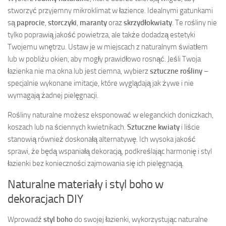
stworzyć przyjemny mikroklimat w łazience. Idealnymi gatunkami
są
paprocie
,
storczyki
,
maranty
oraz
skrzydłokwiaty
. Te rośliny nie
tylko poprawią jakość powietrza, ale także dodadzą estetyki
Twojemu wnętrzu. Ustaw je w miejscach z naturalnym światłem
lub w pobliżu okien, aby mogły prawidłowo rosnąć. Jeśli Twoja
łazienka nie ma okna lub jest ciemna, wybierz
sztuczne rośliny
–
specjalnie wykonane imitacje, które wyglądają jak żywe i nie
wymagają żadnej pielęgnacji.
Rośliny naturalne możesz eksponować w eleganckich doniczkach,
koszach lub na ściennych kwietnikach.
Sztuczne kwiaty
i liście
stanowią również doskonałą alternatywę. Ich wysoka jakość
sprawi, że będą wspaniałą dekoracją, podkreślając harmonię i styl
łazienki bez konieczności zajmowania się ich pielęgnacją.
Naturalne materiały i styl boho w
dekoracjach DIY
Wprowadź
styl boho
do swojej łazienki, wykorzystując naturalne