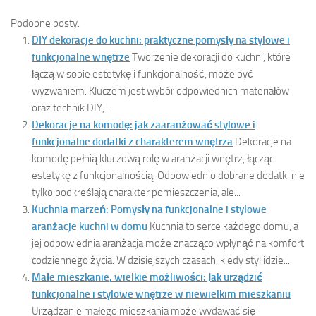
Podobne posty:
DIY dekoracje do kuchni: praktyczne pomysły na stylowe i
funkcjonalne wnętrze
Tworzenie dekoracji do kuchni, które
łączą w sobie estetykę i funkcjonalność, może być
wyzwaniem. Kluczem jest wybór odpowiednich materiałów
oraz technik DIY,...
Dekoracje na komodę: jak zaaranżować stylowe i
funkcjonalne dodatki z charakterem wnętrza
Dekoracje na
komodę pełnią kluczową rolę w aranżacji wnętrz, łącząc
estetykę z funkcjonalnością. Odpowiednio dobrane dodatki nie
tylko podkreślają charakter pomieszczenia, ale...
Kuchnia marzeń: Pomysły na funkcjonalne i stylowe
aranżacje kuchni w domu
Kuchnia to serce każdego domu, a
jej odpowiednia aranżacja może znacząco wpłynąć na komfort
codziennego życia. W dzisiejszych czasach, kiedy styl idzie...
Małe mieszkanie, wielkie możliwości: Jak urządzić
funkcjonalne i stylowe wnętrze w niewielkim mieszkaniu
Urządzanie małego mieszkania może wydawać się