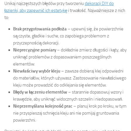
Unikaj najczęstszych błędów przy tworzeniu
dekoracji DIY do
łazienki, aby zapewnić ich estetykę
i trwałość. Najważniejsze z nich
to:
Brak przygotowania podłoża
– upewnij się, że powierzchnie
są czyste, gładkie i suche, co zapobiega problemom z
przyczepnością dekoracji.
Nieprecyzyjne pomiary
– dokładnie zmierz długości i kąty, aby
uniknąć problemów z dopasowaniem poszczególnych
elementów.
Niewłaściwy wybór kleju
– zawsze dobieraj klej odpowiedni
do materiałów, których używasz. Zastosowanie niewłaściwego
kleju może prowadzić do odklejania się elementów.
Błędy w łączeniu elementów
– starannie dopasowuj wzory i
krawędzie, aby uniknąć widocznych szczelin i niedopasowań.
Nieprzemyślana kolejność prac
– planuj krok po kroku, w tym
nie przyspieszaj schnięcia kleju ani nie pomijaj gruntowania
powierzchni.