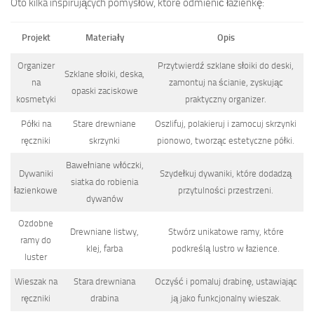
Oto kilka inspirujących pomysłów, które odmienić łazienkę:
Projekt
Materiały
Opis
Organizer
Przytwierdź szklane słoiki do deski,
Szklane słoiki, deska,
na
zamontuj na ścianie, zyskując
opaski zaciskowe
kosmetyki
praktyczny organizer.
Półki na
Stare drewniane
Oszlifuj, polakieruj i zamocuj skrzynki
ręczniki
skrzynki
pionowo, tworząc estetyczne półki.
Bawełniane włóczki,
Dywaniki
Szydełkuj dywaniki, które dodadzą
siatka do robienia
łazienkowe
przytulności przestrzeni.
dywanów
Ozdobne
Drewniane listwy,
Stwórz unikatowe ramy, które
ramy do
klej, farba
podkreślą lustro w łazience.
luster
Wieszak na
Stara drewniana
Oczyść i pomaluj drabinę, ustawiając
ręczniki
drabina
ją jako funkcjonalny wieszak.