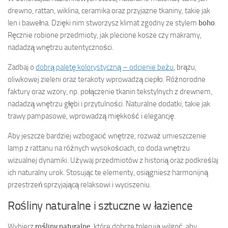
drewno, rattan, wiklina, ceramika oraz przyjazne tkaniny, takie jak
len i bawełna. Dzięki nim stworzysz klimat zgodny ze stylem
boho
.
Ręcznie robione przedmioty, jak plecione kosze czy makramy,
nadadzą wnętrzu autentyczności.
Zadbaj o
dobrą paletę kolorystyczną – odcienie beżu
, brązu,
oliwkowej zieleni oraz terakoty wprowadzą ciepło. Różnorodne
faktury oraz wzory, np. połączenie tkanin tekstylnych z drewnem,
nadadzą wnętrzu głębi i przytulności. Naturalne dodatki, takie jak
trawy pampasowe, wprowadzą miękkość i elegancję.
Aby jeszcze bardziej wzbogacić wnętrze, rozważ umieszczenie
lamp z rattanu na różnych wysokościach, co doda wnętrzu
wizualnej dynamiki. Używaj przedmiotów z historią oraz podkreślaj
ich naturalny urok. Stosując te elementy, osiągniesz harmonijną
przestrzeń sprzyjającą relaksowi i wyciszeniu.
Rośliny naturalne i sztuczne w łazience
Wybierz
rośliny naturalne
, które dobrze tolerują wilgoć, aby