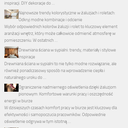
inspiracji. DIY dekoracje do …
Najnowsze trendy kolorystyczne w żaluzjach i roletach:
Odkryj modne kombinacje i odcienie
Wybór odpowiednich kolorów żaluzji i rolet to kluczowy element
aranżacji wnętrz, który może całkowicie odmienić atmosferę w
pomieszczeniu. W ostatnich …
Drewniana ściana w sypialni: trendy, materiały i stylowe
inspiracje
Drewniana ściana w sypialni to nie tylko modne rozwiązanie, ale
również ponadczasowy sposób na wprowadzenie ciepła i
naturalnego uroku do …
Ograniczenie nadmiernego oświetlenia dzięki żaluzjom
pionowym: Komfortowe warunki pracy i oszczędność
energii w biurze
W dzisiejszych czasach komfort pracy w biurze jest kluczowy dla
efektywności i samopoczucia pracowników. Odpowiednie
oświetlenie odgrywa w tym istotną …