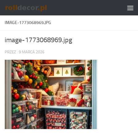
Skip to content
IMAGE-1773068969.JPG
image-1773068969.jpg
PRZEZ
·
9 MARCA 2026