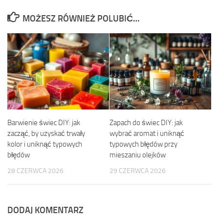
MOŻESZ RÓWNIEŻ POLUBIĆ…
Barwienie świec DIY: jak
Zapach do świec DIY: jak
zacząć, by uzyskać trwały
wybrać aromat i uniknąć
kolor i uniknąć typowych
typowych błędów przy
błędów
mieszaniu olejków
28 CZERWCA 2026
29 CZERWCA 2026
DODAJ KOMENTARZ