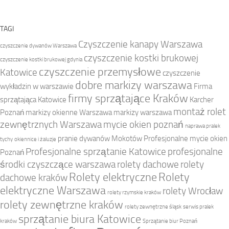
TAGI
Czyszczenie kanapy Warszawa
czyszczenie dywanów Warszawa
czyszczenie kostki brukowej
czyszczenie kostki brukowej gdynia
czyszczenie przemysłowe
Katowice
czyszczenie
dobre markizy warszawa
wykładzin w warszawie
Firma
firmy sprzątające Kraków
sprzątająca Katowice
Karcher
montaż rolet
Poznań
markizy okienne Warszawa
markizy warszawa
zewnętrznych Warszawa
mycie okien poznań
naprawa pralek
pranie dywanów Mokotów
Profesjonalne mycie okien
tychy
okiennice i żaluzje
Profesjonalne sprzątanie Katowice
profesjonalne
Poznań
środki czyszczące warszawa
rolety dachowe
rolety
Rolety elektryczne
Rolety
dachowe kraków
elektryczne Warszawa
rolety Wrocław
rolety rzymskie kraków
rolety zewnętrzne kraków
rolety zewnętrzne śląsk
serwis pralek
sprzątanie biura Katowice
kraków
Sprzątanie biur Poznań