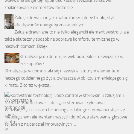
wpływa na elegancję i spójność każdej stylizacji. Właściwe
zbalansowanie elementów może nie …
Żaluzje drewniane jako naturalne izolatory: Ciepło, styl i
efektywność energetyczna w jednym
Żaluzje drewniane to nie tylko elegancki element wystroju, ale
także skuteczny sposób na poprawę komfortu termicznego w
naszych domach. Dzięki …
Klimatyzacja do domu: jak wybrać idealne rozwiązanie w
erze upałów?
Klimatyzacja w domu stała się niezwykle istotnym elementem
naszego codziennego życia, zwłaszcza w obliczu zmieniającego się
klimatu. Z coraz większą …
Wykorzystanie technologii voice control w sterowaniu żaluzjami i
roletami: Komfortowe i intuicyjne sterowanie głosowe
W dzisiejszych czasach technologia zdalnego sterowania staje się
nieodłącznym elementem naszych domów, a sterowanie głosowe
to jeden z najbardziej innowacyjnych …