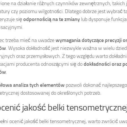
one na działanie różnych czynników zewnętrznych, takich 
tury czy poziomu wilgotności. Dlatego dobrze jest wybrać ta
eryzuje się
odpornością na te zmiany
lub dysponuje funkcj
sacyjnymi.
ec trzeba mieć na uwadze
wymagania dotyczące precyzji or
rów
. Wysoka dokładność jest niezwykle ważna w wielu dzie
ryjnych oraz przemysłowych. Z tego względu warto dokładni
kacjami producenta odnoszącymi się do
dokładności oraz p
rów
.
ółowa analiza tych elementów
pozwoli dokonać najlepszego
trycznej dostosowanej do określonych potrzeb.
ocenić jakość belki tensometryczne
ełni ocenić jakość belki tensometrycznej, warto zwrócić uwa