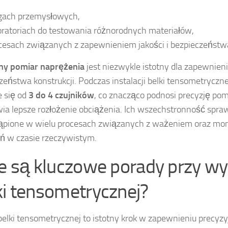
ach przemysłowych,
oratoriach do testowania różnorodnych materiałów,
cesach związanych z zapewnieniem jakości i bezpieczeństwa
ny pomiar naprężenia
jest niezwykle istotny dla zapewnienia
zeństwa konstrukcji. Podczas instalacji belki tensometryczn
 się od
3 do 4 czujników
, co znacząco podnosi precyzję po
ia lepsze rozłożenie obciążenia. Ich wszechstronność spraw
tąpione w wielu procesach związanych z ważeniem oraz mo
ń w czasie rzeczywistym.
ie są kluczowe porady przy w
ki tensometrycznej?
elki tensometrycznej to istotny krok w zapewnieniu precyzy