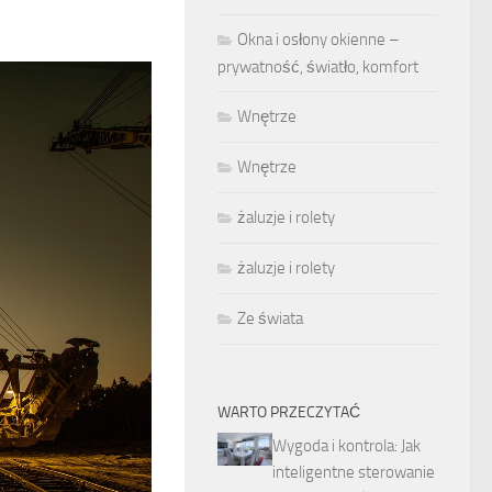
Okna i osłony okienne –
prywatność, światło, komfort
Wnętrze
Wnętrze
żaluzje i rolety
żaluzje i rolety
Ze świata
WARTO PRZECZYTAĆ
Wygoda i kontrola: Jak
inteligentne sterowanie