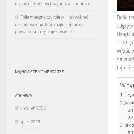
unikać nietrafionych wyborów i montażu
Belki t
Folia mleczna czy rolety – jak wybrać
osłonę okienną, która najlepiej chroni
odgrywa
prywatność i reguluje światło?
Dzięki 
elektry
Właściw
na jako
tajniki
NAJNOWSZE KOMENTARZE
W ty
Czym
ARCHIWA
Jaki
sierpień 2026
lipiec 2026
Jak 