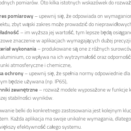
dnych pomiarów. Oto kilka istotnych wskazówek do rozważ
res pomiarowy
– upewnij się, że odpowiada on wymagani
jektu, zbyt wąski zakres może prowadzić do nieprawidłowy
ładność
– im wyższa jej wartość, tym lepsze będą osiągane
czowe znaczenie w aplikacjach wymagających dużej precyzji
eriał wykonania
– produkowane są one z różnych surowców, 
 aluminium, co wpływa na ich wytrzymałość oraz odporność
unki atmosferyczne i chemiczne,
sa ochrony
– upewnij się, że spełnia normy odpowiednie dla
rym będzie używana (np. IP65),
nniki zewnętrzne
– rozważ modele wyposażone w funkcje 
szej stabilności wyników.
wanie belki do konkretnego zastosowania jest kolejnym kl
em. Każda aplikacja ma swoje unikalne wymagania, dlatego
większy efektywność całego systemu.