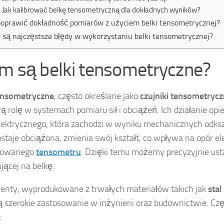
Jak kalibrować belkę tensometryczną dla dokładnych wyników?
poprawić dokładność pomiarów z użyciem belki tensometrycznej?
e są najczęstsze błędy w wykorzystaniu belki tensometrycznej?
m są belki tensometryczne?
tensometryczne
, często określane jako
czujniki tensometryc
ą rolę w systemach pomiaru sił i obciążeń. Ich działanie opi
lektrycznego, która zachodzi w wyniku mechanicznych odksz
ostaje obciążona, zmienia swój kształt, co wpływa na opór e
towanego
tensometru
. Dzięki temu możemy precyzyjnie usta
ującej na belkę.
enty, wyprodukowane z trwałych materiałów takich jak
sta
ą szerokie zastosowanie w inżynierii oraz budownictwie. Cz
: