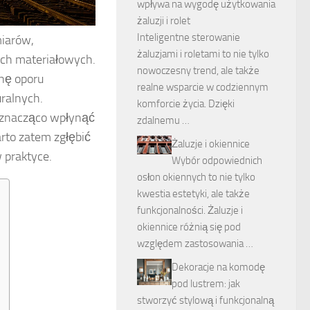
wpływa na wygodę użytkowania
żaluzji i rolet
Inteligentne sterowanie
miarów,
żaluzjami i roletami to nie tylko
ach materiałowych.
nowoczesny trend, ale także
anę oporu
realne wsparcie w codziennym
ralnych.
komforcie życia. Dzięki
ą znacząco wpłynąć
zdalnemu …
rto zatem zgłębić
Żaluzje i okiennice
 praktyce.
Wybór odpowiednich
osłon okiennych to nie tylko
kwestia estetyki, ale także
funkcjonalności. Żaluzje i
okiennice różnią się pod
względem zastosowania …
Dekoracje na komodę
pod lustrem: jak
stworzyć stylową i funkcjonalną