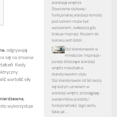
aranżację wnętrza
Stworzenie stylowej i
funkcjonalnej aranżacji komody
pod lustrem może być
wyzwaniem, zwłaszcza gdy
brakuje inspiracji. Kluczem do
sukcesu jest dobór …
Styl skandynawski w
zne
, odgrywają
miniaturze: Inspiracje i
era się na zmianie
porady dotyczące aranżacji
tałceń. Kiedy
wnętrz mieszkań w
lektryczny
skandynawskim stylu
lić wartość siły
Styl skandynawski od lat cieszy
się dużym uznaniem w
aranżacji wnętrz, przyciągając
l nierdzewna
,
zwolenników prostoty i
funkcjonalności. Jego cechy,
ęsto wykorzystuje
takie jak …