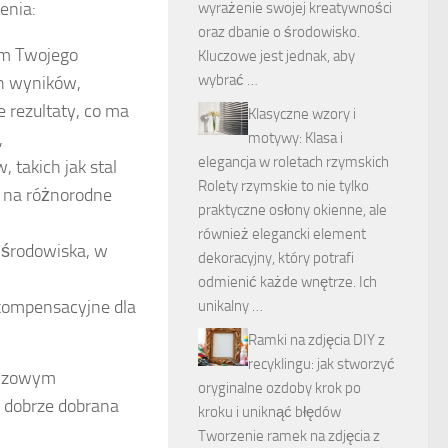
enia:
wyrażenie swojej kreatywności
oraz dbanie o środowisko.
om Twojego
Kluczowe jest jednak, aby
wybrać …
ch wyników,
 rezultaty, co ma
Klasyczne wzory i
,
motywy: Klasa i
elegancja w roletach rzymskich
takich jak stal
Rolety rzymskie to nie tylko
 na różnorodne
praktyczne osłony okienne, ale
również elegancki element
 środowiska, w
dekoracyjny, który potrafi
odmienić każde wnętrze. Ich
kompensacyjne dla
unikalny …
Ramki na zdjęcia DIY z
recyklingu: jak stworzyć
uczowym
oryginalne ozdoby krok po
 dobrze dobrana
kroku i uniknąć błędów
Tworzenie ramek na zdjęcia z