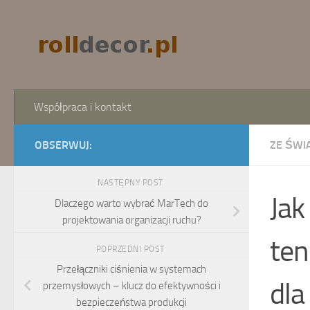
Skip to content
Współpraca i kontakt
OBSERWUJ:
ZE ŚWI
NASTĘPNY POST
Jak
Dlaczego warto wybrać MarTech do
projektowania organizacji ruchu?
ten
POPRZEDNI POST
Przełączniki ciśnienia w systemach
dla
przemysłowych – klucz do efektywności i
bezpieczeństwa produkcji