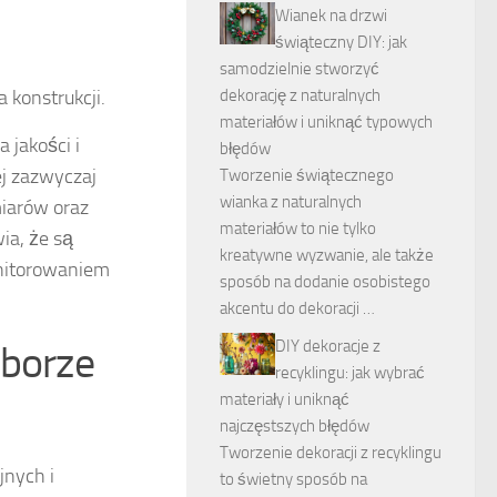
Wianek na drzwi
świąteczny DIY: jak
samodzielnie stworzyć
dekorację z naturalnych
 konstrukcji.
materiałów i uniknąć typowych
 jakości i
błędów
ej zazwyczaj
Tworzenie świątecznego
wianka z naturalnych
miarów oraz
materiałów to nie tylko
ia, że są
kreatywne wyzwanie, ale także
nitorowaniem
sposób na dodanie osobistego
akcentu do dekoracji …
DIY dekoracje z
yborze
recyklingu: jak wybrać
materiały i uniknąć
najczęstszych błędów
Tworzenie dekoracji z recyklingu
jnych i
to świetny sposób na