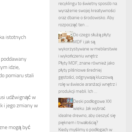
recyklingu to świetny sposób na
wyrażenie swojej kreatywności
oraz dbanie o środowisko. Aby
rozpocząć ten …
Do czego służą płyty
ka istotnych
MDF i jak są
wykorzystywane w meblarstwie
i wykończeniu wnętrz
ie poddawany
Płyty MDF, znane również jako
ym idzie,
płyty pilśniowe średniej
o pomiaru stali
gęstości, odgrywają kluczową
rolę w świecie aranżacji wnętrz i
produkcji mebli. Ich …
musi udźwignąć w
Deski podłogowe XXI
k i jego zmiany w
wieku: Jak wybrać
idealne drewno, aby cieszyć się
pięknem i trwałością?
yczne mogą być
Kiedy myślimy o podłogach w