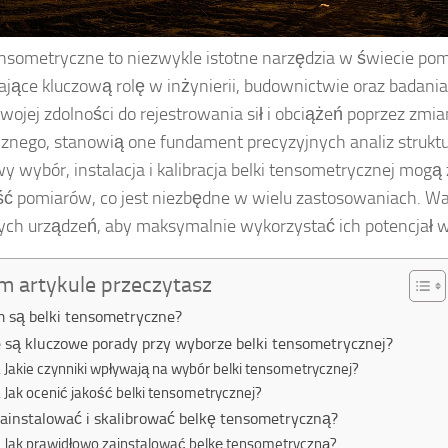
ensometryczne to niezwykle istotne narzędzia w świecie po
jące kluczową rolę w inżynierii, budownictwie oraz badani
swojej zdolności do rejestrowania sił i obciążeń poprzez zmi
cznego, stanowią one fundament precyzyjnych analiz struktu
y wybór, instalacja i kalibracja belki tensometrycznej mog
ść pomiarów, co jest niezbędne w wielu zastosowaniach. Wa
 tych urządzeń, aby maksymalnie wykorzystać ich potencjał w
m artykule przeczytasz
 są belki tensometryczne?
e są kluczowe porady przy wyborze belki tensometrycznej?
Jakie czynniki wpływają na wybór belki tensometrycznej?
Jak ocenić jakość belki tensometrycznej?
zainstalować i skalibrować belkę tensometryczną?
Jak prawidłowo zainstalować belkę tensometryczną?