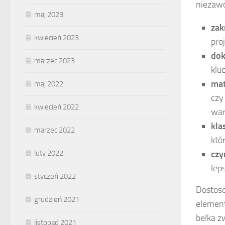
niezawo
maj 2023
zak
kwiecień 2023
pro
dok
marzec 2023
klu
mat
maj 2022
czy
kwiecień 2022
war
kla
marzec 2022
któ
czy
luty 2022
lep
styczeń 2022
Dostoso
grudzień 2021
element
belka z
listopad 2021