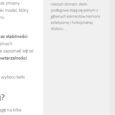
jak zmiany
naszych domach, deski
ki model, który
podłogowe stają się jednym z
głównych elementów harmonii
ami
estetycznej i funkcjonalnej.
Wyboru …
az stabilności
dzinach
e zapoznać się ze
owtarzalności
 wyboru belki
j?
gę na kilka