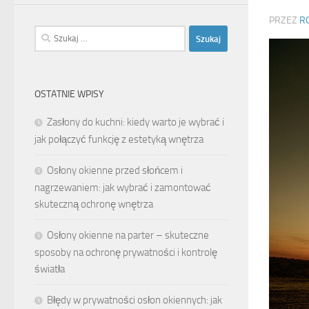
PRZEZ
R
Szukaj:
OSTATNIE WPISY
Zasłony do kuchni: kiedy warto je wybrać i
jak połączyć funkcję z estetyką wnętrza
Osłony okienne przed słońcem i
nagrzewaniem: jak wybrać i zamontować
skuteczną ochronę wnętrza
Osłony okienne na parter – skuteczne
sposoby na ochronę prywatności i kontrolę
światła
Błędy w prywatności osłon okiennych: jak