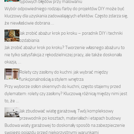
typowych błędów przy malowaniu
Wybór odpowiedniego rodzaju farby do projektów DIY może być
kluczowy dla uzyskania zadowalających efektów. Często zdarza się,
że niewłaściwie dobrana …
Jak zrobić abażur krok po kroku – poradnik DIY i techniki
ozdabiania
Jak zrobić abażur krok po kroku? Tworzenie własnego abażuru to
nie tylko satysfakcja z rękodzielniczej pracy, ale także doskonała
okazja, …
Rolety czy zasłony do kuchni: jak wybrać między
funkcjonalnością a stylem wnętrza
Przy wyborze osłon okiennych do kuchni, często stajemy przed
dylematem: rolety czy zasłony? Kluczową różnicą między nimi jest
to, że …
Jak zbudować wiatę garażową: Twój kompleksowy
przewodnik po kosztach, materiałach i etapach budowy
Budowa wiaty garażowej to doskonały sposób na zabezpieczenie
swojego pojazdu przed niekorzystnymi warunkami