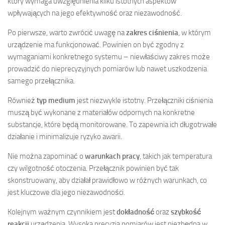
który wymaga uwzględnienia kilku istotnych aspektów
wpływających na jego efektywność oraz niezawodność.
Po pierwsze, warto zwrócić uwagę na
zakres ciśnienia
, w którym
urządzenie ma funkcjonować. Powinien on być zgodny z
wymaganiami konkretnego systemu – niewłaściwy zakres może
prowadzić do nieprecyzyjnych pomiarów lub nawet uszkodzenia
samego przełącznika.
Również
typ medium
jest niezwykle istotny. Przełączniki ciśnienia
muszą być wykonane z materiałów odpornych na konkretne
substancje, które będą monitorowane. To zapewnia ich długotrwałe
działanie i minimalizuje ryzyko awarii.
Nie można zapominać o
warunkach pracy
, takich jak temperatura
czy wilgotność otoczenia. Przełącznik powinien być tak
skonstruowany, aby działał prawidłowo w różnych warunkach, co
jest kluczowe dla jego niezawodności.
Kolejnym ważnym czynnikiem jest
dokładność
oraz
szybkość
reakcji
urządzenia. Wysoka precyzja pomiarów jest niezbędna w