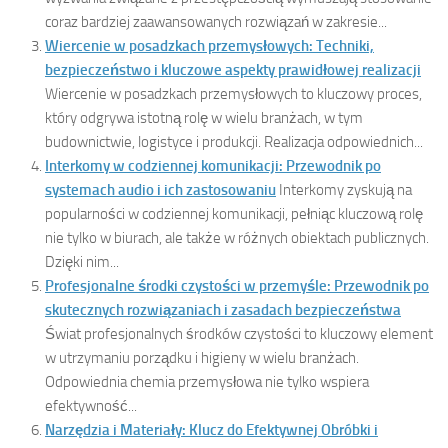
coraz bardziej zaawansowanych rozwiązań w zakresie...
Wiercenie w posadzkach przemysłowych: Techniki,
bezpieczeństwo i kluczowe aspekty prawidłowej realizacji
Wiercenie w posadzkach przemysłowych to kluczowy proces,
który odgrywa istotną rolę w wielu branżach, w tym
budownictwie, logistyce i produkcji. Realizacja odpowiednich...
Interkomy w codziennej komunikacji: Przewodnik po
systemach audio i ich zastosowaniu
Interkomy zyskują na
popularności w codziennej komunikacji, pełniąc kluczową rolę
nie tylko w biurach, ale także w różnych obiektach publicznych.
Dzięki nim...
Profesjonalne środki czystości w przemyśle: Przewodnik po
skutecznych rozwiązaniach i zasadach bezpieczeństwa
Świat profesjonalnych środków czystości to kluczowy element
w utrzymaniu porządku i higieny w wielu branżach.
Odpowiednia chemia przemysłowa nie tylko wspiera
efektywność...
Narzędzia i Materiały: Klucz do Efektywnej Obróbki i