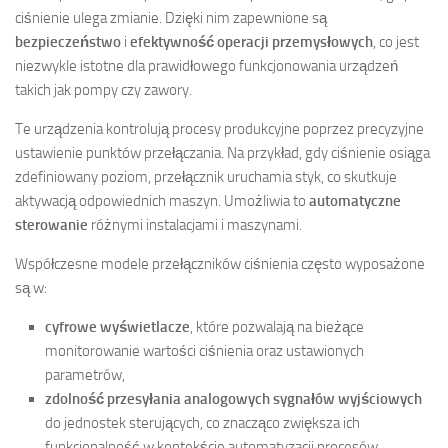
ciśnienie ulega zmianie. Dzięki nim zapewnione są
bezpieczeństwo
i
efektywność operacji przemysłowych
, co jest
niezwykle istotne dla prawidłowego funkcjonowania urządzeń
takich jak pompy czy zawory.
Te urządzenia kontrolują procesy produkcyjne poprzez precyzyjne
ustawienie punktów przełączania. Na przykład, gdy ciśnienie osiąga
zdefiniowany poziom, przełącznik uruchamia styk, co skutkuje
aktywacją odpowiednich maszyn. Umożliwia to
automatyczne
sterowanie
różnymi instalacjami i maszynami.
Współczesne modele przełączników ciśnienia często wyposażone
są w:
cyfrowe wyświetlacze
, które pozwalają na bieżące
monitorowanie wartości ciśnienia oraz ustawionych
parametrów,
zdolność przesyłania analogowych sygnałów wyjściowych
do jednostek sterujących, co znacząco zwiększa ich
funkcjonalność w kontekście automatyzacji procesów