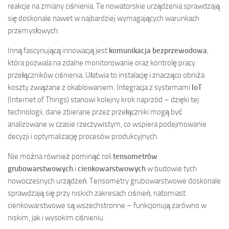
reakcje na zmiany ciśnienia. Te nowatorskie urządzenia sprawdzają
się doskonale nawet w najbardziej wymagających warunkach
przemysłowych.
Inną fascynującą innowacją jest
komunikacja bezprzewodowa
,
która pozwala na zdalne monitorowanie oraz kontrolę pracy
przełączników ciśnienia. Ułatwia to instalację i znacząco obniża
koszty związane z okablowaniem. Integracja z systemami
IoT
(Internet of Things) stanowi kolejny krok naprzód – dzięki tej
technologii, dane zbierane przez przełączniki mogą być
analizowane w czasie rzeczywistym, co wspiera podejmowanie
decyzji i optymalizację procesów produkcyjnych.
Nie można również pominąć roli
tensometrów
grubowarstwowych
i
cienkowarstwowych
w budowie tych
nowoczesnych urządzeń. Tensometry grubowarstwowe doskonale
sprawdzają się przy niskich zakresach ciśnień, natomiast
cienkowarstwowe są wszechstronne – funkcjonują zarówno w
niskim, jak i wysokim ciśnieniu.