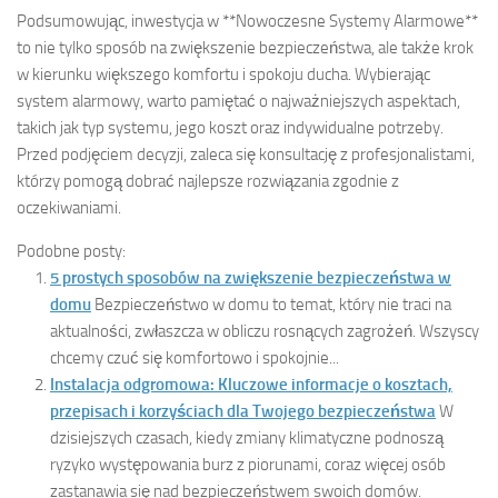
Podsumowując, inwestycja w **Nowoczesne Systemy Alarmowe**
to nie tylko sposób na zwiększenie bezpieczeństwa, ale także krok
w kierunku większego komfortu i spokoju ducha. Wybierając
system alarmowy, warto pamiętać o najważniejszych aspektach,
takich jak typ systemu, jego koszt oraz indywidualne potrzeby.
Przed podjęciem decyzji, zaleca się konsultację z profesjonalistami,
którzy pomogą dobrać najlepsze rozwiązania zgodnie z
oczekiwaniami.
Podobne posty:
5 prostych sposobów na zwiększenie bezpieczeństwa w
domu
Bezpieczeństwo w domu to temat, który nie traci na
aktualności, zwłaszcza w obliczu rosnących zagrożeń. Wszyscy
chcemy czuć się komfortowo i spokojnie...
Instalacja odgromowa: Kluczowe informacje o kosztach,
przepisach i korzyściach dla Twojego bezpieczeństwa
W
dzisiejszych czasach, kiedy zmiany klimatyczne podnoszą
ryzyko występowania burz z piorunami, coraz więcej osób
zastanawia się nad bezpieczeństwem swoich domów.