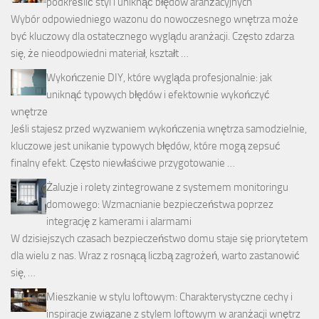
podkreślić styl i uniknąć błędów aranżacyjnych
Wybór odpowiedniego wazonu do nowoczesnego wnętrza może
być kluczowy dla ostatecznego wyglądu aranżacji. Często zdarza
się, że nieodpowiedni materiał, kształt …
Wykończenie DIY, które wygląda profesjonalnie: jak
uniknąć typowych błędów i efektownie wykończyć
wnętrze
Jeśli stajesz przed wyzwaniem wykończenia wnętrza samodzielnie,
kluczowe jest unikanie typowych błędów, które mogą zepsuć
finalny efekt. Często niewłaściwe przygotowanie …
Żaluzje i rolety zintegrowane z systemem monitoringu
domowego: Wzmacnianie bezpieczeństwa poprzez
integrację z kamerami i alarmami
W dzisiejszych czasach bezpieczeństwo domu staje się priorytetem
dla wielu z nas. Wraz z rosnącą liczbą zagrożeń, warto zastanowić
się, …
Mieszkanie w stylu loftowym: Charakterystyczne cechy i
inspiracje związane z stylem loftowym w aranżacji wnętrz