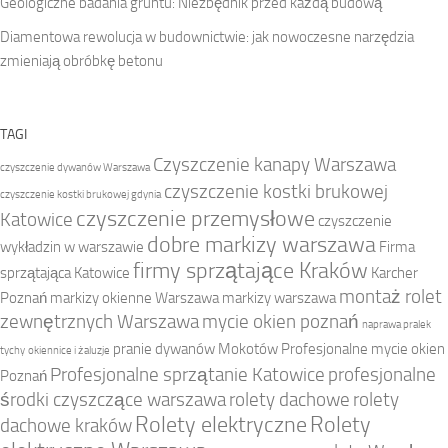
Geologiczne badania gruntu: Niezbędnik przed każdą budową
Diamentowa rewolucja w budownictwie: jak nowoczesne narzędzia
zmieniają obróbkę betonu
TAGI
Czyszczenie kanapy Warszawa
czyszczenie dywanów Warszawa
czyszczenie kostki brukowej
czyszczenie kostki brukowej gdynia
czyszczenie przemysłowe
Katowice
czyszczenie
dobre markizy warszawa
wykładzin w warszawie
Firma
firmy sprzątające Kraków
sprzątająca Katowice
Karcher
montaż rolet
Poznań
markizy okienne Warszawa
markizy warszawa
zewnętrznych Warszawa
mycie okien poznań
naprawa pralek
pranie dywanów Mokotów
Profesjonalne mycie okien
tychy
okiennice i żaluzje
Profesjonalne sprzątanie Katowice
profesjonalne
Poznań
środki czyszczące warszawa
rolety dachowe
rolety
Rolety elektryczne
Rolety
dachowe kraków