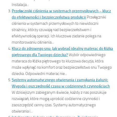
Instalacja...
Przełączniki ciśnienia w systemach przemysłowych – klucz
do efektywności i bezpieczeństwa produkcji
Przełączniki
ciśnienia w systemach przemysłowych to niewidoczni
strażnicy, którzy czuwają nad bezpieczeństwem i
efektywnością operacji. Ich kluczowe zadanie polega na
monitorowaniu ciśnienia...
Klucz do zdrowego snu: Jak wybrać idealny materac do łóżka
piętrowego dla Twojego dziecka?
Wybór odpowiedniego
materaca do łóżka piętrowego to kluczowa decyzja, która
może wpłynąć na komfort oraz bezpieczeństwo snu Twojego
dziecka. Odpowiedni materac nie...
Systemy automatycznego otwierania i zamykania żaluzji:
Wygoda i oszczędność czasu w codziennych czynnościach
W dzisiejszym zabieganym świecie, każdy z nas poszukuje
rozwiązań, które mogą uprościć codzienne czynności i
zaoszczędzić cenny czas. Systemy automatycznego
otwierania i...