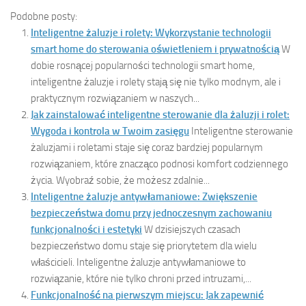
Podobne posty:
Inteligentne żaluzje i rolety: Wykorzystanie technologii
smart home do sterowania oświetleniem i prywatnością
W
dobie rosnącej popularności technologii smart home,
inteligentne żaluzje i rolety stają się nie tylko modnym, ale i
praktycznym rozwiązaniem w naszych...
Jak zainstalować inteligentne sterowanie dla żaluzji i rolet:
Wygoda i kontrola w Twoim zasięgu
Inteligentne sterowanie
żaluzjami i roletami staje się coraz bardziej popularnym
rozwiązaniem, które znacząco podnosi komfort codziennego
życia. Wyobraź sobie, że możesz zdalnie...
Inteligentne żaluzje antywłamaniowe: Zwiększenie
bezpieczeństwa domu przy jednoczesnym zachowaniu
funkcjonalności i estetyki
W dzisiejszych czasach
bezpieczeństwo domu staje się priorytetem dla wielu
właścicieli. Inteligentne żaluzje antywłamaniowe to
rozwiązanie, które nie tylko chroni przed intruzami,...
Funkcjonalność na pierwszym miejscu: Jak zapewnić