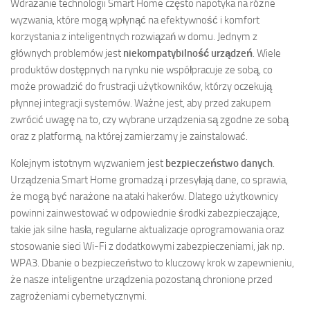
Wdrażanie technologii Smart Home często napotyka na różne
wyzwania, które mogą wpłynąć na efektywność i komfort
korzystania z inteligentnych rozwiązań w domu. Jednym z
głównych problemów jest
niekompatybilność urządzeń
. Wiele
produktów dostępnych na rynku nie współpracuje ze sobą, co
może prowadzić do frustracji użytkowników, którzy oczekują
płynnej integracji systemów. Ważne jest, aby przed zakupem
zwrócić uwagę na to, czy wybrane urządzenia są zgodne ze sobą
oraz z platformą, na której zamierzamy je zainstalować.
Kolejnym istotnym wyzwaniem jest
bezpieczeństwo danych
.
Urządzenia Smart Home gromadzą i przesyłają dane, co sprawia,
że mogą być narażone na ataki hakerów. Dlatego użytkownicy
powinni zainwestować w odpowiednie środki zabezpieczające,
takie jak silne hasła, regularne aktualizacje oprogramowania oraz
stosowanie sieci Wi-Fi z dodatkowymi zabezpieczeniami, jak np.
WPA3. Dbanie o bezpieczeństwo to kluczowy krok w zapewnieniu,
że nasze inteligentne urządzenia pozostaną chronione przed
zagrożeniami cybernetycznymi.