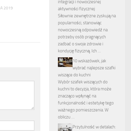
integracji i nowoczesnej
DA 2019
aktywności fizycznej
Siłownie zewnętrzne zyskują na
popularności, stanowiąc
nowoczesną odpowiedź na
potrzeby osób pragnących
zadbać o swoje zdrowie i
kondycję fizyczną. Ich …
10 wskazówek, jak
wybrać najlepsze szafki
wiszące do kuchni
Wybór szafek wiszących do
kuchni to decyzja, która może
znacząco wpłynąć na
funkcjonalność i estetykę tego
ważnego pomieszczenia. W
obliczu …
Przytulność w detalach: