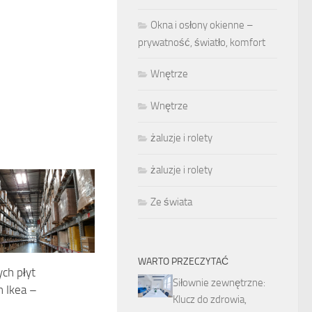
Okna i osłony okienne –
prywatność, światło, komfort
Wnętrze
Wnętrze
żaluzje i rolety
żaluzje i rolety
Ze świata
WARTO PRZECZYTAĆ
ych płyt
Siłownie zewnętrzne:
 Ikea –
Klucz do zdrowia,