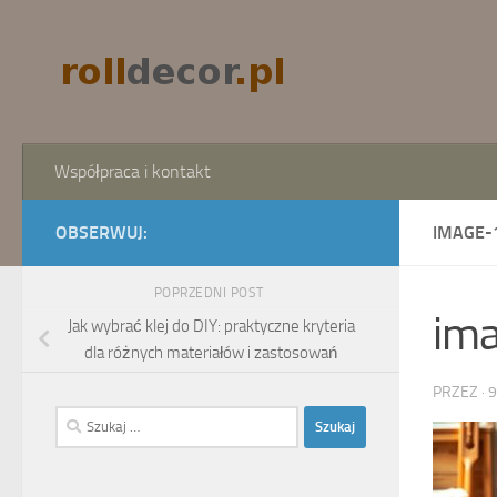
Skip to content
Współpraca i kontakt
OBSERWUJ:
IMAGE-
POPRZEDNI POST
im
Jak wybrać klej do DIY: praktyczne kryteria
dla różnych materiałów i zastosowań
PRZEZ
·
9
Szukaj: