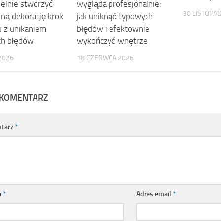
elnie stworzyć
wygląda profesjonalnie:
30 LISTOPA
ną dekorację krok
jak uniknąć typowych
u z unikaniem
błędów i efektownie
ch błędów
wykończyć wnętrze
2026
18 CZERWCA 2026
 KOMENTARZ
tarz
*
a
*
Adres email
*