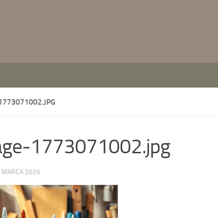
1773071002.JPG
age-1773071002.jpg
 MARCA 2026