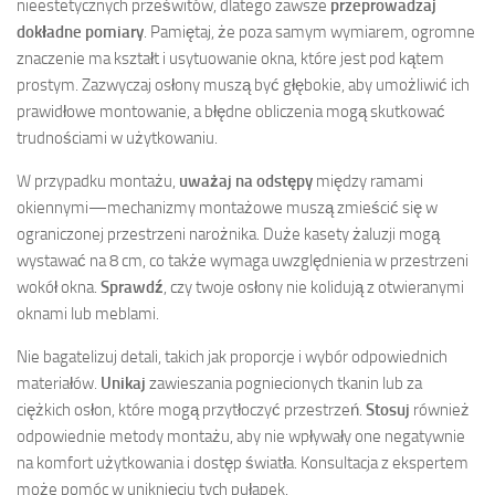
nieestetycznych prześwitów, dlatego zawsze
przeprowadzaj
dokładne pomiary
. Pamiętaj, że poza samym wymiarem, ogromne
znaczenie ma kształt i usytuowanie okna, które jest pod kątem
prostym. Zazwyczaj osłony muszą być głębokie, aby umożliwić ich
prawidłowe montowanie, a błędne obliczenia mogą skutkować
trudnościami w użytkowaniu.
W przypadku montażu,
uważaj na odstępy
między ramami
okiennymi—mechanizmy montażowe muszą zmieścić się w
ograniczonej przestrzeni narożnika. Duże kasety żaluzji mogą
wystawać na 8 cm, co także wymaga uwzględnienia w przestrzeni
wokół okna.
Sprawdź
, czy twoje osłony nie kolidują z otwieranymi
oknami lub meblami.
Nie bagatelizuj detali, takich jak proporcje i wybór odpowiednich
materiałów.
Unikaj
zawieszania pogniecionych tkanin lub za
ciężkich osłon, które mogą przytłoczyć przestrzeń.
Stosuj
również
odpowiednie metody montażu, aby nie wpływały one negatywnie
na komfort użytkowania i dostęp światła. Konsultacja z ekspertem
może pomóc w uniknięciu tych pułapek.