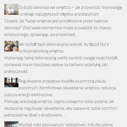
Za dużo dekoracji we wnętrzu – jak przywrócić równowagę
i uniknąć najczęstszych błędów aranżacyjnych
Czujesz, że Twoje wnętrze jest przytłoczone przez nadmiar
dekoracji? Zbyt wiele elementów może prowadzić do chaosu
estetycznego, sprawiając, że przestrzeń …
Jaki kształt tacki dekoracyjnej wybrać, by łączył styl z
funkcjonalnością wnętrza
Wybierając tackę dekoracyjną, warto zwrócić uwagę na jej kształt,
ponieważ ma on kluczowy wpływ na zarówno estetykę, jak i
praktyczność …
Regulowanie przepływu światła za pomocą żaluzji
poziomych: Komfortowe oświetlenie wnętrza i redukcja
zużycia energii elektrycznej
Planując aranżację wnętrza, często zadajemy sobie pytanie, jak
skutecznie regulować oświetlenie, aby zapewnić sobie komfort i
jednocześnie dbać o środowisko. …
Montaż rolet plisowanych: Wskazówki i triki dla udanej