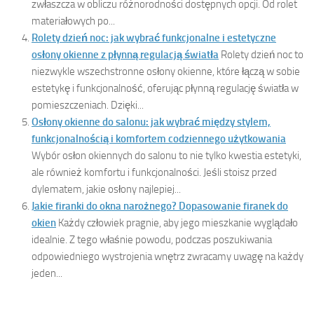
zwłaszcza w obliczu różnorodności dostępnych opcji. Od rolet
materiałowych po...
Rolety dzień noc: jak wybrać funkcjonalne i estetyczne
osłony okienne z płynną regulacją światła
Rolety dzień noc to
niezwykle wszechstronne osłony okienne, które łączą w sobie
estetykę i funkcjonalność, oferując płynną regulację światła w
pomieszczeniach. Dzięki...
Osłony okienne do salonu: jak wybrać między stylem,
funkcjonalnością i komfortem codziennego użytkowania
Wybór osłon okiennych do salonu to nie tylko kwestia estetyki,
ale również komfortu i funkcjonalności. Jeśli stoisz przed
dylematem, jakie osłony najlepiej...
Jakie firanki do okna narożnego? Dopasowanie firanek do
okien
Każdy człowiek pragnie, aby jego mieszkanie wyglądało
idealnie. Z tego właśnie powodu, podczas poszukiwania
odpowiedniego wystrojenia wnętrz zwracamy uwagę na każdy
jeden...