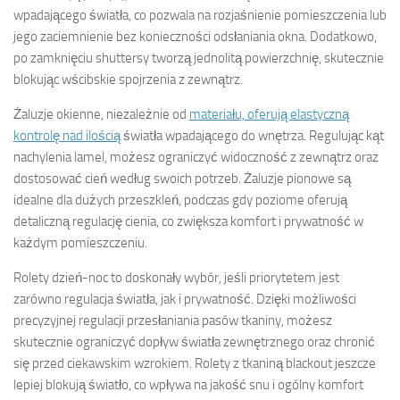
wpadającego światła, co pozwala na rozjaśnienie pomieszczenia lub
jego zaciemnienie bez konieczności odsłaniania okna. Dodatkowo,
po zamknięciu shuttersy tworzą jednolitą powierzchnię, skutecznie
blokując wścibskie spojrzenia z zewnątrz.
Żaluzje okienne, niezależnie od
materiału, oferują elastyczną
kontrolę nad ilością
światła wpadającego do wnętrza. Regulując kąt
nachylenia lamel, możesz ograniczyć widoczność z zewnątrz oraz
dostosować cień według swoich potrzeb. Żaluzje pionowe są
idealne dla dużych przeszkleń, podczas gdy poziome oferują
detaliczną regulację cienia, co zwiększa komfort i prywatność w
każdym pomieszczeniu.
Rolety dzień-noc to doskonały wybór, jeśli priorytetem jest
zarówno regulacja światła, jak i prywatność. Dzięki możliwości
precyzyjnej regulacji przesłaniania pasów tkaniny, możesz
skutecznie ograniczyć dopływ światła zewnętrznego oraz chronić
się przed ciekawskim wzrokiem. Rolety z tkaniną blackout jeszcze
lepiej blokują światło, co wpływa na jakość snu i ogólny komfort