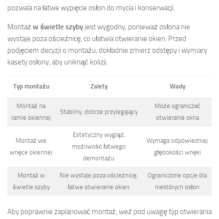
pozwala na łatwe wypięcie osłon do mycia i konserwacji.
Montaż
w świetle szyby
jest wygodny, ponieważ osłona nie
wystaje poza ościeżnicę, co ułatwia otwieranie okien. Przed
podjęciem decyzji o montażu, dokładnie zmierz odstępy i wymiary
kasety osłony, aby uniknąć kolizji.
Typ montażu
Zalety
Wady
Montaż na
Może ograniczać
Stabilny, dobrze przylegający
ramie okiennej
otwieranie okna
Estetyczny wygląd,
Montaż we
Wymaga odpowiedniej
możliwość łatwego
wnęce okiennej
głębokości wnęki
demontażu
Montaż w
Nie wystaje poza ościeżnicę,
Ograniczone opcje dla
świetle szyby
łatwe otwieranie okien
niektórych osłon
Aby poprawnie zaplanować montaż, weź pod uwagę typ otwierania