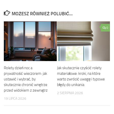
MOŻESZ RÓWNIEŻ POLUBIĆ…
0
Rolety dzień noc a
Jak skutecznie czyścić rolety
prywatność wieczorem: jak
materiałowe: kroki, na które
ustawić i wybrać, by
warto zwrócić uwagę i typowe
skutecznie chronić wnętrze
błędy do unikania
przed widokiem z zewnątrz
2 SIERPNIA 2026
19 LIPCA 2026