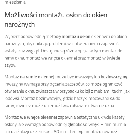
mieszkania.
Możliwości montażu osłon do okien
narożnych
Wybierz odpowiednią metodę
montażu osłon
okiennych do okien
narożnych, aby uniknąć problemów z otwieraniem i zapewnić
estetyczny wygląd. Dostępne są różne opcje, w tym montaż do
ramy okna, montaż we wnęce okiennej oraz montaż w świetle
szyby.
Montaż
na ramie okiennej
może być inwazyjny lub
bezinwazyjny
.
Inwazyjny wymaga przykręcenia zaczepów, co może ograniczyć
otwieranie okna, zwłaszcza w przypadku kolizji z meblami, takimi jak
lodówki. Montaż bezinwazyjny, gdzie haczyki mocowane są do
ramy, również może uniemożliwić całkowite otwarcie okna.
Montaż
we wnęce okiennej
zapewnia estetyczne ukrycie kasety
osłony, ale wymaga odpowiedniej głębokości wnęki – minimum 6
cm dla żaluzji o szerokości 50 mm. Ten typ montażu również