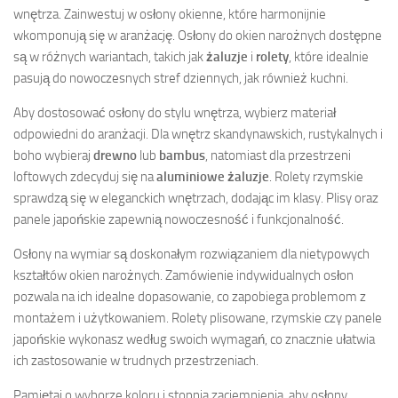
wnętrza. Zainwestuj w osłony okienne, które harmonijnie
wkomponują się w aranżację. Osłony do okien narożnych dostępne
są w różnych wariantach, takich jak
żaluzje
i
rolety
, które idealnie
pasują do nowoczesnych stref dziennych, jak również kuchni.
Aby dostosować osłony do stylu wnętrza, wybierz materiał
odpowiedni do aranżacji. Dla wnętrz skandynawskich, rustykalnych i
boho wybieraj
drewno
lub
bambus
, natomiast dla przestrzeni
loftowych zdecyduj się na
aluminiowe żaluzje
. Rolety rzymskie
sprawdzą się w eleganckich wnętrzach, dodając im klasy. Plisy oraz
panele japońskie zapewnią nowoczesność i funkcjonalność.
Osłony na wymiar są doskonałym rozwiązaniem dla nietypowych
kształtów okien narożnych. Zamówienie indywidualnych osłon
pozwala na ich idealne dopasowanie, co zapobiega problemom z
montażem i użytkowaniem. Rolety plisowane, rzymskie czy panele
japońskie wykonasz według swoich wymagań, co znacznie ułatwia
ich zastosowanie w trudnych przestrzeniach.
Pamiętaj o wyborze koloru i stopnia zaciemnienia, aby osłony