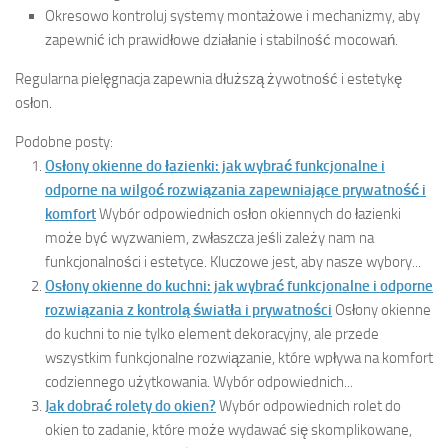
Okresowo kontroluj systemy montażowe i mechanizmy, aby
zapewnić ich prawidłowe działanie i stabilność mocowań.
Regularna pielęgnacja zapewnia dłuższą żywotność i estetykę
osłon.
Podobne posty:
Osłony okienne do łazienki: jak wybrać funkcjonalne i
odporne na wilgoć rozwiązania zapewniające prywatność i
komfort
Wybór odpowiednich osłon okiennych do łazienki
może być wyzwaniem, zwłaszcza jeśli zależy nam na
funkcjonalności i estetyce. Kluczowe jest, aby nasze wybory...
Osłony okienne do kuchni: jak wybrać funkcjonalne i odporne
rozwiązania z kontrolą światła i prywatności
Osłony okienne
do kuchni to nie tylko element dekoracyjny, ale przede
wszystkim funkcjonalne rozwiązanie, które wpływa na komfort
codziennego użytkowania. Wybór odpowiednich...
Jak dobrać rolety do okien?
Wybór odpowiednich rolet do
okien to zadanie, które może wydawać się skomplikowane,