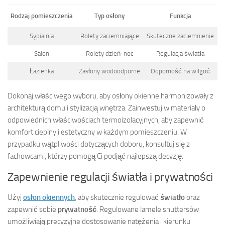
Rodzaj pomieszczenia
Typ osłony
Funkcja
Sypialnia
Rolety zaciemniające
Skuteczne zaciemnienie
Salon
Rolety dzień-noc
Regulacja światła
Łazienka
Zasłony wodoodporne
Odporność na wilgoć
Dokonaj właściwego wyboru, aby osłony okienne harmonizowały z
architekturą domu i stylizacją wnętrza. Zainwestuj w materiały o
odpowiednich właściwościach termoizolacyjnych, aby zapewnić
komfort cieplny i estetyczny w każdym pomieszczeniu. W
przypadku wątpliwości dotyczących doboru, konsultuj się z
fachowcami, którzy pomogą Ci podjąć najlepszą decyzję.
Zapewnienie regulacji światła i prywatności
Użyj
osłon okiennych
, aby skutecznie regulować
światło
oraz
zapewnić sobie
prywatność
. Regulowane lamele shuttersów
umożliwiają precyzyjne dostosowanie natężenia i kierunku