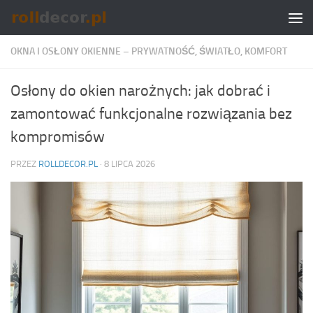
Skip to content
OKNA I OSŁONY OKIENNE – PRYWATNOŚĆ, ŚWIATŁO, KOMFORT
Osłony do okien narożnych: jak dobrać i
zamontować funkcjonalne rozwiązania bez
kompromisów
PRZEZ
ROLLDECOR.PL
·
8 LIPCA 2026