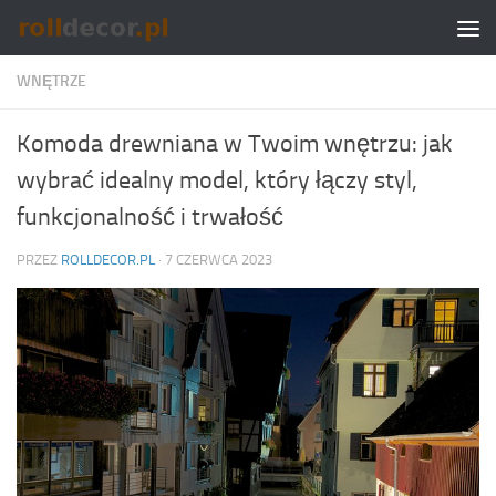
Skip to content
WNĘTRZE
Komoda drewniana w Twoim wnętrzu: jak
wybrać idealny model, który łączy styl,
funkcjonalność i trwałość
PRZEZ
ROLLDECOR.PL
·
7 CZERWCA 2023