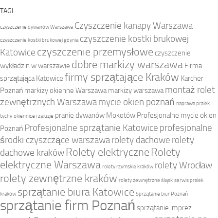
TAGI
Czyszczenie kanapy Warszawa
czyszczenie dywanów Warszawa
czyszczenie kostki brukowej
czyszczenie kostki brukowej gdynia
czyszczenie przemysłowe
Katowice
czyszczenie
dobre markizy warszawa
wykładzin w warszawie
Firma
firmy sprzątające Kraków
sprzątająca Katowice
Karcher
montaż rolet
Poznań
markizy okienne Warszawa
markizy warszawa
zewnętrznych Warszawa
mycie okien poznań
naprawa pralek
pranie dywanów Mokotów
Profesjonalne mycie okien
tychy
okiennice i żaluzje
Profesjonalne sprzątanie Katowice
profesjonalne
Poznań
środki czyszczące warszawa
rolety dachowe
rolety
Rolety elektryczne
Rolety
dachowe kraków
elektryczne Warszawa
rolety Wrocław
rolety rzymskie kraków
rolety zewnętrzne kraków
rolety zewnętrzne śląsk
serwis pralek
sprzątanie biura Katowice
kraków
Sprzątanie biur Poznań
sprzątanie firm Poznań
sprzątanie imprez