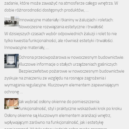
zadanie, które może zaważyć na atmosferze całego wnętrza. W
dobie różnorodności dostępnych produktów, …
Innowacyjne materiały i tkaniny w żaluzjach i roletach:
Nowoczesne rozwiązania estetyczne i trwałość
W dzisiejszych czasach wybór odpowiednich żaluzji i rolet to nie
tylko kwestia funkcjonalności, ale również estetyki i trwałości.
Innowacyjne materiały, …
Ochrona przeciwpożarowa w nowoczesnym budownictwie:
Kluczowe informacje o stałych urządzeniach gaśniczych
Bezpieczeństwo pożarowe w nowoczesnym budownictwie
zyskuje na znaczeniu ze względu na rosnące zagrożenia i
wymagania regulacyjne. Kluczowym elementem zapewniającym
ochronę …
Jak wybrać osłony okienne do pomieszczenia:
funkcjonalność, styl i praktyczne wskazówki krok po kroku
Osłony okienne są kluczowym elementem aranżacji wnętrz,
wpływającym zarówno na funkcjonalność, jak i estetykę