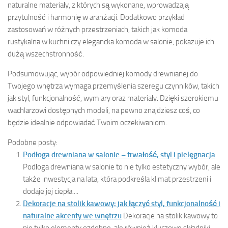
naturalne materiały, z których są wykonane, wprowadzają
przytulność i harmonię w aranżacji. Dodatkowo przykład
zastosowań w różnych przestrzeniach, takich jak komoda
rustykalna w kuchni czy elegancka komoda w salonie, pokazuje ich
dużą wszechstronność.
Podsumowując, wybór odpowiedniej komody drewnianej do
Twojego wnętrza wymaga przemyślenia szeregu czynników, takich
jak styl, funkcjonalność, wymiary oraz materiały. Dzięki szerokiemu
wachlarzowi dostępnych modeli, na pewno znajdziesz coś, co
będzie idealnie odpowiadać Twoim oczekiwaniom.
Podobne posty:
Podłoga drewniana w salonie – trwałość, styl i pielęgnacja
Podłoga drewniana w salonie to nie tylko estetyczny wybór, ale
także inwestycja na lata, która podkreśla klimat przestrzeni i
dodaje jej ciepła....
Dekoracje na stolik kawowy: jak łączyć styl, funkcjonalność i
naturalne akcenty we wnętrzu
Dekoracje na stolik kawowy to