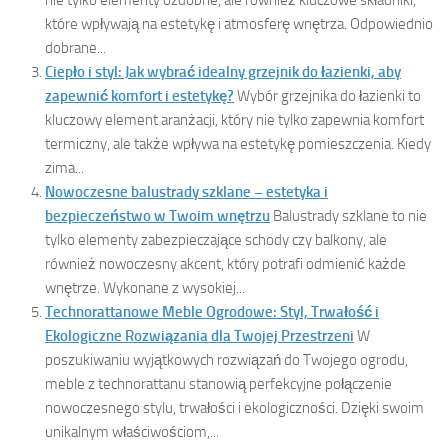
nie tylko elementy ozdobne, ale również kluczowe składniki,
które wpływają na estetykę i atmosferę wnętrza. Odpowiednio
dobrane...
Ciepło i styl: Jak wybrać idealny grzejnik do łazienki, aby
zapewnić komfort i estetykę?
Wybór grzejnika do łazienki to
kluczowy element aranżacji, który nie tylko zapewnia komfort
termiczny, ale także wpływa na estetykę pomieszczenia. Kiedy
zima...
Nowoczesne balustrady szklane – estetyka i
bezpieczeństwo w Twoim wnętrzu
Balustrady szklane to nie
tylko elementy zabezpieczające schody czy balkony, ale
również nowoczesny akcent, który potrafi odmienić każde
wnętrze. Wykonane z wysokiej...
Technorattanowe Meble Ogrodowe: Styl, Trwałość i
Ekologiczne Rozwiązania dla Twojej Przestrzeni
W
poszukiwaniu wyjątkowych rozwiązań do Twojego ogrodu,
meble z technorattanu stanowią perfekcyjne połączenie
nowoczesnego stylu, trwałości i ekologiczności. Dzięki swoim
unikalnym właściwościom,...