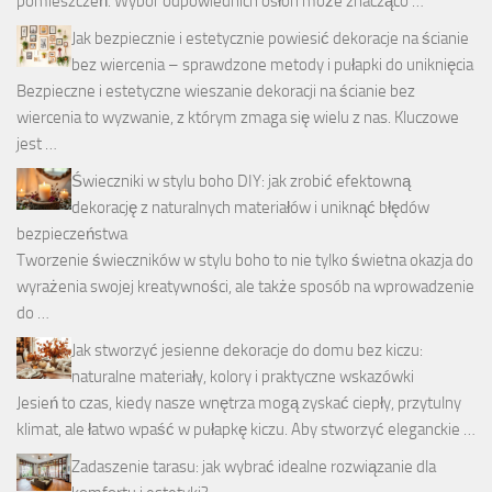
pomieszczeń. Wybór odpowiednich osłon może znacząco …
Jak bezpiecznie i estetycznie powiesić dekoracje na ścianie
bez wiercenia – sprawdzone metody i pułapki do uniknięcia
Bezpieczne i estetyczne wieszanie dekoracji na ścianie bez
wiercenia to wyzwanie, z którym zmaga się wielu z nas. Kluczowe
jest …
Świeczniki w stylu boho DIY: jak zrobić efektowną
dekorację z naturalnych materiałów i uniknąć błędów
bezpieczeństwa
Tworzenie świeczników w stylu boho to nie tylko świetna okazja do
wyrażenia swojej kreatywności, ale także sposób na wprowadzenie
do …
Jak stworzyć jesienne dekoracje do domu bez kiczu:
naturalne materiały, kolory i praktyczne wskazówki
Jesień to czas, kiedy nasze wnętrza mogą zyskać ciepły, przytulny
klimat, ale łatwo wpaść w pułapkę kiczu. Aby stworzyć eleganckie …
Zadaszenie tarasu: jak wybrać idealne rozwiązanie dla