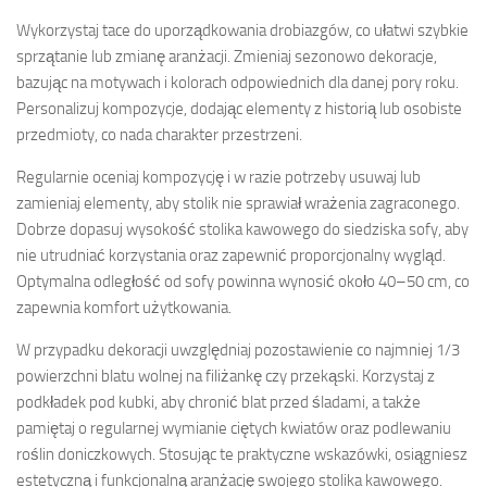
Wykorzystaj tace do uporządkowania drobiazgów, co ułatwi szybkie
sprzątanie lub zmianę aranżacji. Zmieniaj sezonowo dekoracje,
bazując na motywach i kolorach odpowiednich dla danej pory roku.
Personalizuj kompozycje, dodając elementy z historią lub osobiste
przedmioty, co nada charakter przestrzeni.
Regularnie oceniaj kompozycję i w razie potrzeby usuwaj lub
zamieniaj elementy, aby stolik nie sprawiał wrażenia zagraconego.
Dobrze dopasuj wysokość stolika kawowego do siedziska sofy, aby
nie utrudniać korzystania oraz zapewnić proporcjonalny wygląd.
Optymalna odległość od sofy powinna wynosić około 40–50 cm, co
zapewnia komfort użytkowania.
W przypadku dekoracji uwzględniaj pozostawienie co najmniej 1/3
powierzchni blatu wolnej na filiżankę czy przekąski. Korzystaj z
podkładek pod kubki, aby chronić blat przed śladami, a także
pamiętaj o regularnej wymianie ciętych kwiatów oraz podlewaniu
roślin doniczkowych. Stosując te praktyczne wskazówki, osiągniesz
estetyczną i funkcjonalną aranżację swojego stolika kawowego.