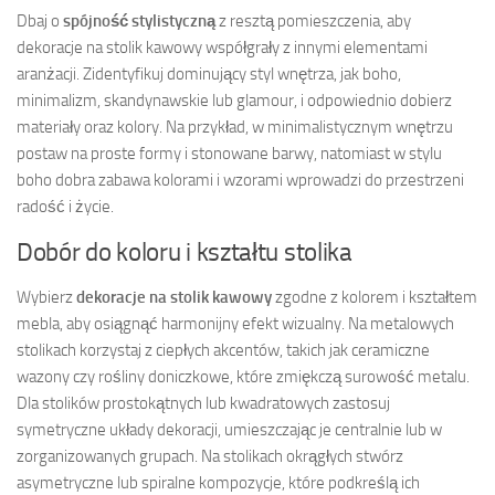
Dbaj o
spójność stylistyczną
z resztą pomieszczenia, aby
dekoracje na stolik kawowy współgrały z innymi elementami
aranżacji. Zidentyfikuj dominujący styl wnętrza, jak boho,
minimalizm, skandynawskie lub glamour, i odpowiednio dobierz
materiały oraz kolory. Na przykład, w minimalistycznym wnętrzu
postaw na proste formy i stonowane barwy, natomiast w stylu
boho dobra zabawa kolorami i wzorami wprowadzi do przestrzeni
radość i życie.
Dobór do koloru i kształtu stolika
Wybierz
dekoracje na stolik kawowy
zgodne z kolorem i kształtem
mebla, aby osiągnąć harmonijny efekt wizualny. Na metalowych
stolikach korzystaj z ciepłych akcentów, takich jak ceramiczne
wazony czy rośliny doniczkowe, które zmiękczą surowość metalu.
Dla stolików prostokątnych lub kwadratowych zastosuj
symetryczne układy dekoracji, umieszczając je centralnie lub w
zorganizowanych grupach. Na stolikach okrągłych stwórz
asymetryczne lub spiralne kompozycje, które podkreślą ich