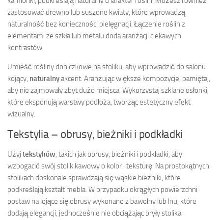
kamionki, podkreślają naturalny charakter roślin. Możesz również
zastosować drewno lub suszone kwiaty, które wprowadzą
naturalność bez konieczności pielęgnacji. Łączenie roślin z
elementami ze szkła lub metalu doda aranżacji ciekawych
kontrastów.
Umieść rośliny doniczkowe na stoliku, aby wprowadzić do salonu
kojący,
naturalny
akcent. Aranżując większe kompozycje, pamiętaj,
aby nie zajmowały zbyt dużo miejsca. Wykorzystaj szklane osłonki,
które eksponują warstwy podłoża, tworząc estetyczny efekt
wizualny.
Tekstylia – obrusy, bieżniki i podkładki
Użyj
tekstyliów
, takich jak obrusy, bieżniki i podkładki, aby
wzbogacić swój stolik kawowy o kolor i teksturę. Na prostokątnych
stolikach doskonale sprawdzają się wąskie bieżniki, które
podkreślają kształt mebla. W przypadku okrągłych powierzchni
postaw na lejące się obrusy wykonane z bawełny lub lnu, które
dodają elegancji, jednocześnie nie obciążając bryły stolika.