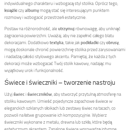
indywidualnego charakteru i wzbogacą styl stolika. Oprócz tego,
książki
czy
albumy
mogą stać się interesującym punktem
rozmowy i wzbogacić przestrzeń estetycznie.
Postaw na różnorodność, ale
utrzymuj
równowagę, aby uniknąć
zagracenia powierzchni. Uważaj, aby nie zapełnić całego blatu
dekoracjami. Dodatkowo
textylia
, takie jak
podkładki
czy
obrusy
,
mogą doskonale chronić powierzchnię stolika przed zarysowaniami
i nadadzą całości stylowego akcentu. Pamiętaj, że każda z tych
dekoracji może wzbogacać Twój stolik kawowy, nadając mu
wyjątkowy urok i funkcjonalność.
Świece i świeczniki – tworzenie nastroju
Użyj
świec
i
świeczników
, aby stworzyć przytulną atmosferę na
stoliku kawowym. Umieść pojedyncze zapachowe świece w
eleganckich szklanych słoikach lub zestawy świec na tacach, co
pozwoli na łatwe grupowanie ich kompozycyjnie. Wybierz
świeczniki wykonane z metalu, drewna lub szkła, które będą
estetycznym akcentem. Zapalone świece wprowadzą intymne,