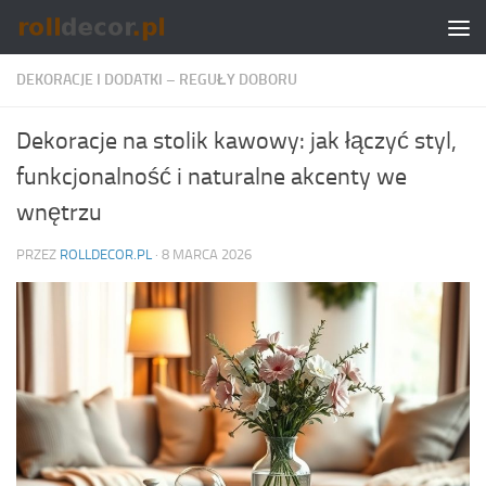
Skip to content
DEKORACJE I DODATKI – REGUŁY DOBORU
Dekoracje na stolik kawowy: jak łączyć styl,
funkcjonalność i naturalne akcenty we
wnętrzu
PRZEZ
ROLLDECOR.PL
·
8 MARCA 2026