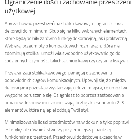
Ograniczenie ilości i zachowanie przestrzeni
użytkowej
Aby zachować
przestrzeń
na stoliku kawowym, ogranicz ilość
dekoracji do minimum. Skup się na kilku wybranych elementach,
które będą pełniły zarówno funkcję dekoracyjną, jak i praktyczną.
Wybieraj przedmioty o kompaktowych rozmiarach, które nie
zdominują stolika i umożliwią swobodne użytkowanie go do
codziennych czynności, takich jak picie kawy czy czytanie książek.
Przy aranżacji stolika kawowego, pamiętaj o zachowaniu
odpowiednich ciągów komunikacyjnych. Upewnij się, że między
dekoracjami pozostaje wystarczająco dużo miejsca, co umożliwi
wygodne poruszanie się. Osiągniesz to poprzez zastosowanie
umiaru w dekorowaniu, zmniejszając liczbę akcesoriów do 2-3
elementów, które najlepiej oddają Twój styl.
Minimalizowanie ilości przedmiotów na widoku nie tylko poprawi
estetykę, ale również stworzy przyjemniejszą i bardziej
funkcjonalną przestrzeń. Przechowuj dodatkowe akcesoria w