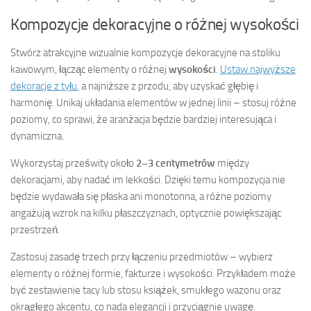
Kompozycje dekoracyjne o różnej wysokości
Stwórz atrakcyjne wizualnie kompozycje dekoracyjne na stoliku
kawowym, łącząc elementy o różnej
wysokości
.
Ustaw najwyższe
dekoracje z tyłu
, a najniższe z przodu, aby uzyskać głębię i
harmonię. Unikaj układania elementów w jednej linii – stosuj różne
poziomy, co sprawi, że aranżacja będzie bardziej interesująca i
dynamiczna.
Wykorzystaj prześwity około
2–3 centymetrów
między
dekoracjami, aby nadać im lekkości. Dzięki temu kompozycja nie
będzie wydawała się płaska ani monotonna, a różne poziomy
angażują wzrok na kilku płaszczyznach, optycznie powiększając
przestrzeń.
Zastosuj zasadę trzech przy łączeniu przedmiotów – wybierz
elementy o różnej formie, fakturze i wysokości. Przykładem może
być zestawienie tacy lub stosu książek, smukłego wazonu oraz
okrągłego akcentu, co nada elegancji i przyciągnie uwagę.