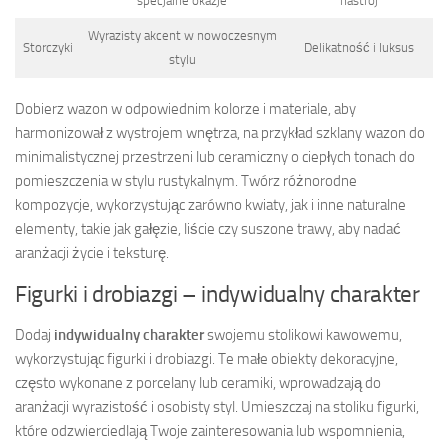
specjalne okazje
nastrój
Wyrazisty akcent w nowoczesnym
Storczyki
Delikatność i luksus
stylu
Dobierz wazon w odpowiednim kolorze i materiale, aby
harmonizował z wystrojem wnętrza, na przykład szklany wazon do
minimalistycznej przestrzeni lub ceramiczny o ciepłych tonach do
pomieszczenia w stylu rustykalnym. Twórz różnorodne
kompozycje, wykorzystując zarówno kwiaty, jak i inne naturalne
elementy, takie jak gałęzie, liście czy suszone trawy, aby nadać
aranżacji życie i teksturę.
Figurki i drobiazgi – indywidualny charakter
Dodaj
indywidualny charakter
swojemu stolikowi kawowemu,
wykorzystując figurki i drobiazgi. Te małe obiekty dekoracyjne,
często wykonane z porcelany lub ceramiki, wprowadzają do
aranżacji wyrazistość i osobisty styl. Umieszczaj na stoliku figurki,
które odzwierciedlają Twoje zainteresowania lub wspomnienia,