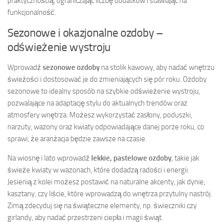
praktycznością, ograniczając liczbę dodatków i stawiając na
funkcjonalność.
Sezonowe i okazjonalne ozdoby –
odświeżenie wystroju
Wprowadź
sezonowe ozdoby
na stolik kawowy, aby nadać wnętrzu
świeżości i dostosować je do zmieniających się pór roku. Ozdoby
sezonowe to idealny sposób na szybkie odświeżenie wystroju,
pozwalające na adaptację stylu do aktualnych trendów oraz
atmosfery wnętrza. Możesz wykorzystać zasłony, poduszki,
narzuty, wazony oraz kwiaty odpowiadające danej porze roku, co
sprawi, że aranżacja będzie zawsze na czasie.
Na wiosnę i lato wprowadź
lekkie, pastelowe ozdoby
, takie jak
świeże kwiaty w wazonach, które dodadzą radości i energii.
Jesienią z kolei możesz postawić na naturalne akcenty, jak dynie,
kasztany, czy liście, które wprowadzą do wnętrza przytulny nastrój.
Zimą zdecyduj się na świąteczne elementy, np. świeczniki czy
girlandy, aby nadać przestrzeni ciepła i magii świąt.