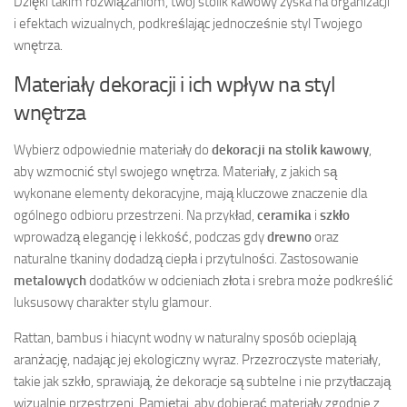
Dzięki takim rozwiązaniom, twój stolik kawowy zyska na organizacji
i efektach wizualnych, podkreślając jednocześnie styl Twojego
wnętrza.
Materiały dekoracji i ich wpływ na styl
wnętrza
Wybierz odpowiednie materiały do
dekoracji na stolik kawowy
,
aby wzmocnić styl swojego wnętrza. Materiały, z jakich są
wykonane elementy dekoracyjne, mają kluczowe znaczenie dla
ogólnego odbioru przestrzeni. Na przykład,
ceramika
i
szkło
wprowadzą elegancję i lekkość, podczas gdy
drewno
oraz
naturalne tkaniny dodadzą ciepła i przytulności. Zastosowanie
metalowych
dodatków w odcieniach złota i srebra może podkreślić
luksusowy charakter stylu glamour.
Rattan, bambus i hiacynt wodny w naturalny sposób ocieplają
aranżację, nadając jej ekologiczny wyraz. Przezroczyste materiały,
takie jak szkło, sprawiają, że dekoracje są subtelne i nie przytłaczają
wizualnie przestrzeni. Pamiętaj, aby dobierać materiały zgodnie z