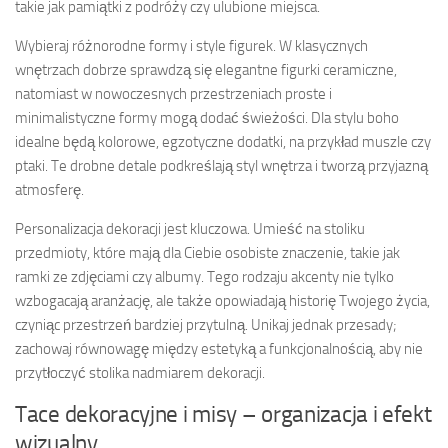
takie jak pamiątki z podróży czy ulubione miejsca.
Wybieraj różnorodne formy i style figurek. W klasycznych
wnętrzach dobrze sprawdzą się elegantne figurki ceramiczne,
natomiast w nowoczesnych przestrzeniach proste i
minimalistyczne formy mogą dodać świeżości. Dla stylu boho
idealne będą kolorowe, egzotyczne dodatki, na przykład muszle czy
ptaki. Te drobne detale podkreślają styl wnętrza i tworzą przyjazną
atmosferę.
Personalizacja dekoracji jest kluczowa. Umieść na stoliku
przedmioty, które mają dla Ciebie osobiste znaczenie, takie jak
ramki ze zdjęciami czy albumy. Tego rodzaju akcenty nie tylko
wzbogacają aranżację, ale także opowiadają historię Twojego życia,
czyniąc przestrzeń bardziej przytulną. Unikaj jednak przesady;
zachowaj równowagę między estetyką a funkcjonalnością, aby nie
przytłoczyć stolika nadmiarem dekoracji.
Tace dekoracyjne i misy – organizacja i efekt
wizualny