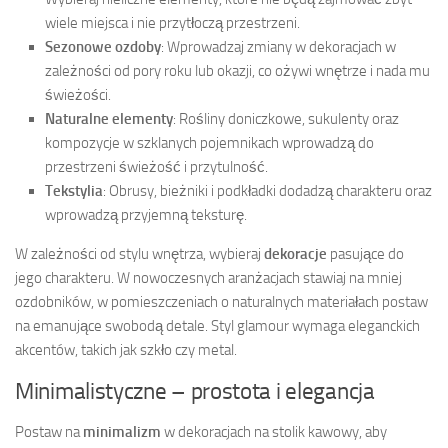
wiele miejsca i nie przytłoczą przestrzeni.
Sezonowe ozdoby
: Wprowadzaj zmiany w dekoracjach w
zależności od pory roku lub okazji, co ożywi wnętrze i nada mu
świeżości.
Naturalne elementy
: Rośliny doniczkowe, sukulenty oraz
kompozycje w szklanych pojemnikach wprowadzą do
przestrzeni świeżość i przytulność.
Tekstylia
: Obrusy, bieżniki i podkładki dodadzą charakteru oraz
wprowadzą przyjemną teksturę.
W zależności od stylu wnętrza, wybieraj
dekoracje
pasujące do
jego charakteru. W nowoczesnych aranżacjach stawiaj na mniej
ozdobników, w pomieszczeniach o naturalnych materiałach postaw
na emanujące swobodą detale. Styl glamour wymaga eleganckich
akcentów, takich jak szkło czy metal.
Minimalistyczne – prostota i elegancja
Postaw na
minimalizm
w dekoracjach na stolik kawowy, aby