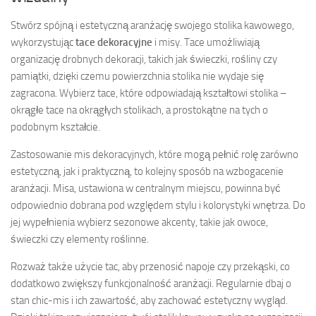
Stwórz spójną i estetyczną aranżację swojego stolika kawowego,
wykorzystując
tace dekoracyjne
i misy. Tace umożliwiają
organizację drobnych dekoracji, takich jak świeczki, rośliny czy
pamiątki, dzięki czemu powierzchnia stolika nie wydaje się
zagracona. Wybierz tace, które odpowiadają kształtowi stolika –
okrągłe tace na okrągłych stolikach, a prostokątne na tych o
podobnym kształcie.
Zastosowanie mis dekoracyjnych, które mogą pełnić rolę zarówno
estetyczną, jak i praktyczną, to kolejny sposób na wzbogacenie
aranżacji. Misa, ustawiona w centralnym miejscu, powinna być
odpowiednio dobrana pod względem stylu i kolorystyki wnętrza. Do
jej wypełnienia wybierz sezonowe akcenty, takie jak owoce,
świeczki czy elementy roślinne.
Rozważ także użycie tac, aby przenosić napoje czy przekąski, co
dodatkowo zwiększy funkcjonalność aranżacji. Regularnie dbaj o
stan chic-mis i ich zawartość, aby zachować estetyczny wygląd.