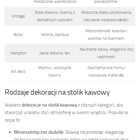
metaliczne wykończenia
powierzchnie.
Stare drewno, tkaniny z
Widoczne ślady użytkowania,
Vintage
delikatnymi wzorami
naturalne niedoskonałości.
Różnorodność kolorów i
Boho
Wiklina, bambus
wzorów na tkaninach.
Neutralne barwy, elegancki styl
Hampton
Jasne drewno, len
nadmorski.
Marmur, wzorzyste
Geometryczne formy i
Art déco
tkaniny
luksusowe materiały.
Rodzaje dekoracji na stolik kawowy
Wybierz
dekoracje na stolik kawowy
z różnych kategorii, aby
stworzyć unikalny styl i atmosferę w swoim wnętrzu. Popularne
opcje to:
Minimalistyczne dodatki
: Stawiaj na prostotę i elegancję.
Wybieraj nieliczne elementy, które nie będą zajmować zbyt