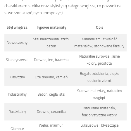
charakterem stolika oraz stylistyką całego wnętrza, co pozwoli na
stworzenie spójnych kompozycji.
Styl wnętrza
Typowe materiały
Opis
Stal nierdzewna, szkło,
Minimalizm i trwałość
Nowoczesny
beton
materiałów, stonowane faktury.
Naturalne surowce, jasne
Skandynawski
Drewno, len, bawełna
kolory, prostota.
Bogate zdobienia, ciepłe
Klasyczny
Lite drewno, kamień
odcienie ziemi.
Surowe materiały, naturalny
Industrialny
Beton, cegła, stal
wygląd.
Naturalne materiały,
Rustykalny
Drewno, ceramika
folklorystyczne wzory.
Welur, marmur,
Luksusowe i błyszczące
Glamour