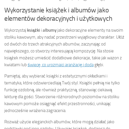
Wykorzystanie książek i albumów jako
elementów dekoracyjnych i użytkowych
Wykorzystaj
książki
i
albumy
jako dekoracyjne elementy na swoim
stoliku kawowym, aby nadać przestrzeni wyjątkowy charakter. Ułóż
od dwóch do trzech atrakcyjnych albumów, zaczynając od
największego, co stworzy interesującą kompozycję. Na stosie
książek możesz umieścić dodatkowe dekoracje, takie jak wazon z
kwiatami lub
świecę, co urozmaici aranżację i doda
głębi.
Pamiętaj, aby wybierać książki z estetycznymi okładkami i
tematyka, które odzwierciedlają Twój styl. Książki pełnią nie tylko
funkcję ozdobną, ale również praktyczną, stanowiąc ciekawą
lekturę dla gości. Stworzenie różnorodnych poziomów na stoliku
kawowym pomoże osiągnąć efekt przestronności, unikając
jednocześnie wrażenia zagracenia.
Rozważ użycie eleganckich albumów, które mogą działać jako
podstawki pod inne ozdoby. Używając książek, dodajesz do