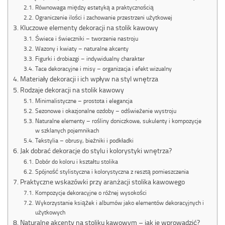
Równowaga między estetyką a praktycznością
Ograniczenie ilości i zachowanie przestrzeni użytkowej
Kluczowe elementy dekoracji na stolik kawowy
Świece i świeczniki – tworzenie nastroju
Wazony i kwiaty – naturalne akcenty
Figurki i drobiazgi – indywidualny charakter
Tace dekoracyjne i misy – organizacja i efekt wizualny
Materiały dekoracji i ich wpływ na styl wnętrza
Rodzaje dekoracji na stolik kawowy
Minimalistyczne – prostota i elegancja
Sezonowe i okazjonalne ozdoby – odświeżenie wystroju
Naturalne elementy – rośliny doniczkowe, sukulenty i kompozycje
w szklanych pojemnikach
Tekstylia – obrusy, bieżniki i podkładki
Jak dobrać dekoracje do stylu i kolorystyki wnętrza?
Dobór do koloru i kształtu stolika
Spójność stylistyczna i kolorystyczna z resztą pomieszczenia
Praktyczne wskazówki przy aranżacji stolika kawowego
Kompozycje dekoracyjne o różnej wysokości
Wykorzystanie książek i albumów jako elementów dekoracyjnych i
użytkowych
Naturalne akcenty na stoliku kawowym – jak je wprowadzić?