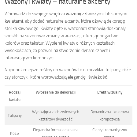
Wazony i kwiaty – naturalne akcenty
Wprowadź do swojego wnętrza
wazony
z świeżymi lub suchymi
kwiatami
, aby dodać naturalne akcenty, które ożywią dekorację
stolika kawowego. Kwiaty cięte w wazonach stanowią doskonały
sposób na sezonowe zmiany w aranżacji, oferując bogactwo
kolorów oraz tekstur. Wybieraj kwiaty o różnych kształtach i
wysokościach, co pozwoli na stworzenie dynamicznych i
interesujących kompozycji.
Najpopularniejsze rośliny do wazonów to na przykład tulipany, róże
czy storczyki, które wprowadzają elegancję i świeżość.
Rodzaj
Włoszenie do dekoracji
Efekt wizualny
kwiatu
Wynikająca z ich zwiewnych
Dynamiczna i kolorowa
Tulipany
kształtów świeżość
kompozycja
Elegancka forma idealna na
Ciepły i romantyczny
Róże