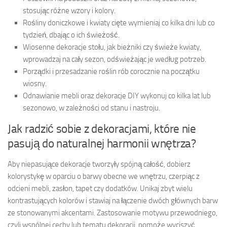
stosując różne wzory i kolory.
Rośliny doniczkowe i kwiaty cięte wymieniaj co kilka dni lub co
tydzień, dbając o ich świeżość.
Wiosenne dekoracje stołu, jak bieżniki czy świeże kwiaty,
wprowadzaj na cały sezon, odświeżając je według potrzeb.
Porządki i przesadzanie roślin rób corocznie na początku
wiosny.
Odnawianie mebli oraz dekoracje DIY wykonuj co kilka lat lub
sezonowo, w zależności od stanu i nastroju.
Jak radzić sobie z dekoracjami, które nie
pasują do naturalnej harmonii wnętrza?
Aby niepasujące dekoracje tworzyły spójną całość, dobierz
kolorystykę w oparciu o barwy obecne we wnętrzu, czerpiąc z
odcieni mebli, zasłon, tapet czy dodatków. Unikaj zbyt wielu
kontrastujących kolorów i stawiaj na łączenie dwóch głównych barw
ze stonowanymi akcentami. Zastosowanie motywu przewodniego,
czyli wspólnej cechy lub tematu dekoracji, pomoże wyciszyć