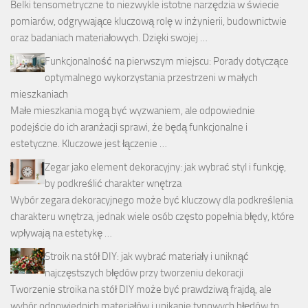
Belki tensometryczne to niezwykle istotne narzędzia w świecie
pomiarów, odgrywające kluczową rolę w inżynierii, budownictwie
oraz badaniach materiałowych. Dzięki swojej …
Funkcjonalność na pierwszym miejscu: Porady dotyczące
optymalnego wykorzystania przestrzeni w małych
mieszkaniach
Małe mieszkania mogą być wyzwaniem, ale odpowiednie
podejście do ich aranżacji sprawi, że będą funkcjonalne i
estetyczne. Kluczowe jest łączenie …
Zegar jako element dekoracyjny: jak wybrać styl i funkcję,
by podkreślić charakter wnętrza
Wybór zegara dekoracyjnego może być kluczowy dla podkreślenia
charakteru wnętrza, jednak wiele osób często popełnia błędy, które
wpływają na estetykę …
Stroik na stół DIY: jak wybrać materiały i uniknąć
najczęstszych błędów przy tworzeniu dekoracji
Tworzenie stroika na stół DIY może być prawdziwą frajdą, ale
wybór odpowiednich materiałów i unikanie typowych błędów to