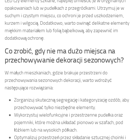
LED czy elementy szklane, najlepiej umieścić je w oryginalnych
opakowaniach lub w pudełkach z przegródkami. Utrzymuj je w
suchym i czystym miejscu, co ochroni je przed uszkodzeniem,
kurzem i wilgocią. Dodatkowo, warto owinąć delikatne elementy
miękkim materiałem lub folią bąbelkową, aby zapewnić im
dodatkową ochronę.
Co zrobić, gdy nie ma dużo miejsca na
przechowywanie dekoracji sezonowych?
W małych mieszkaniach, gdzie brakuje przestrzeni do
przechowywania sezonowych dekoracji, warto wdrożyć
następujące rozwiązania:
Zorganizuj skuteczną segregację i kategoryzację ozdób, aby
przechowywać tylko niezbędne elementy.
Wykorzystuj wielofunkcyjne i przestrzenne pudełka oraz
pojemniki, które można układać pionowo w szafach, pod
łóżkiem lub na wysokich półkach.
Optymalizuj przestrzeń przez składanie sztucznej choinki i