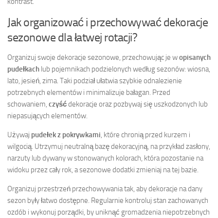
kontrast.
Jak organizować i przechowywać dekoracje
sezonowe dla łatwej rotacji?
Organizuj swoje dekoracje sezonowe, przechowując je w
opisanych
pudełkach
lub pojemnikach podzielonych według sezonów: wiosna,
lato, jesień, zima. Taki podział ułatwia szybkie odnalezienie
potrzebnych elementów i minimalizuje bałagan. Przed
schowaniem,
czyść
dekoracje oraz pozbywaj się uszkodzonych lub
niepasujących elementów.
Używaj
pudełek z pokrywkami
, które chronią przed kurzem i
wilgocią. Utrzymuj neutralną bazę dekoracyjną, na przykład zasłony,
narzuty lub dywany w stonowanych kolorach, która pozostanie na
widoku przez cały rok, a sezonowe dodatki zmieniaj na tej bazie.
Organizuj przestrzeń przechowywania tak, aby dekoracje na dany
sezon były łatwo dostępne. Regularnie kontroluj stan zachowanych
ozdób i wykonuj porządki, by uniknąć gromadzenia niepotrzebnych