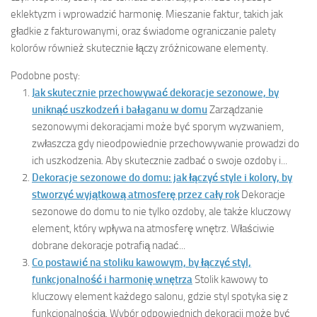
eklektyzm i wprowadzić harmonię. Mieszanie faktur, takich jak
gładkie z fakturowanymi, oraz świadome ograniczanie palety
kolorów również skutecznie łączy zróżnicowane elementy.
Podobne posty:
Jak skutecznie przechowywać dekoracje sezonowe, by
uniknąć uszkodzeń i bałaganu w domu
Zarządzanie
sezonowymi dekoracjami może być sporym wyzwaniem,
zwłaszcza gdy nieodpowiednie przechowywanie prowadzi do
ich uszkodzenia. Aby skutecznie zadbać o swoje ozdoby i...
Dekoracje sezonowe do domu: jak łączyć style i kolory, by
stworzyć wyjątkową atmosferę przez cały rok
Dekoracje
sezonowe do domu to nie tylko ozdoby, ale także kluczowy
element, który wpływa na atmosferę wnętrz. Właściwie
dobrane dekoracje potrafią nadać...
Co postawić na stoliku kawowym, by łączyć styl,
funkcjonalność i harmonię wnętrza
Stolik kawowy to
kluczowy element każdego salonu, gdzie styl spotyka się z
funkcjonalnością. Wybór odpowiednich dekoracji może być