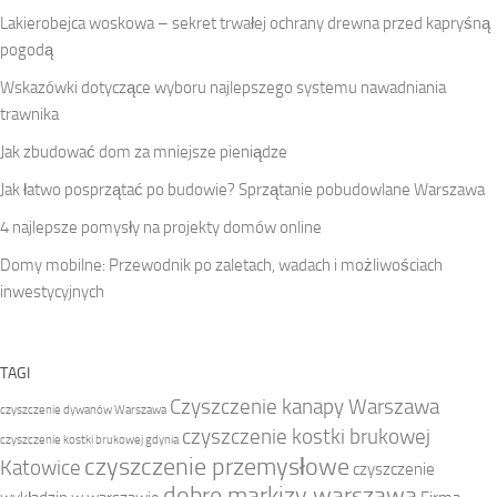
Lakierobejca woskowa – sekret trwałej ochrany drewna przed kapryśną
pogodą
Wskazówki dotyczące wyboru najlepszego systemu nawadniania
trawnika
Jak zbudować dom za mniejsze pieniądze
Jak łatwo posprzątać po budowie? Sprzątanie pobudowlane Warszawa
4 najlepsze pomysły na projekty domów online
Domy mobilne: Przewodnik po zaletach, wadach i możliwościach
inwestycyjnych
TAGI
Czyszczenie kanapy Warszawa
czyszczenie dywanów Warszawa
czyszczenie kostki brukowej
czyszczenie kostki brukowej gdynia
czyszczenie przemysłowe
Katowice
czyszczenie
dobre markizy warszawa