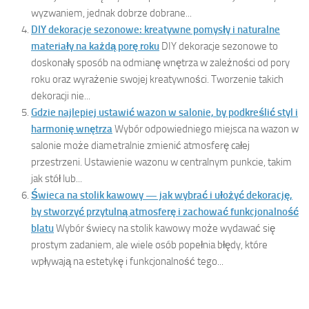
wyzwaniem, jednak dobrze dobrane...
DIY dekoracje sezonowe: kreatywne pomysły i naturalne
materiały na każdą porę roku
DIY dekoracje sezonowe to
doskonały sposób na odmianę wnętrza w zależności od pory
roku oraz wyrażenie swojej kreatywności. Tworzenie takich
dekoracji nie...
Gdzie najlepiej ustawić wazon w salonie, by podkreślić styl i
harmonię wnętrza
Wybór odpowiedniego miejsca na wazon w
salonie może diametralnie zmienić atmosferę całej
przestrzeni. Ustawienie wazonu w centralnym punkcie, takim
jak stół lub...
Świeca na stolik kawowy — jak wybrać i ułożyć dekorację,
by stworzyć przytulną atmosferę i zachować funkcjonalność
blatu
Wybór świecy na stolik kawowy może wydawać się
prostym zadaniem, ale wiele osób popełnia błędy, które
wpływają na estetykę i funkcjonalność tego...