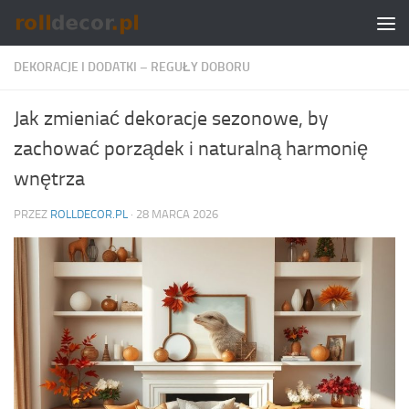
Skip to content
DEKORACJE I DODATKI – REGUŁY DOBORU
Jak zmieniać dekoracje sezonowe, by
zachować porządek i naturalną harmonię
wnętrza
PRZEZ
ROLLDECOR.PL
·
28 MARCA 2026