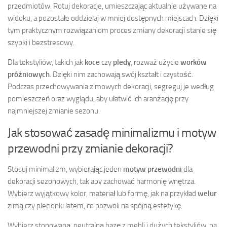
przedmiotów. Rotuj dekoracje, umieszczając aktualnie używane na
widoku, a pozostałe oddzielaj w mniej dostępnych miejscach. Dzięki
tym praktycznym rozwiązaniom proces zmiany dekoracji stanie się
szybki i bezstresowy.
Dla tekstyliów, takich jak
koce
czy
pledy
, rozważ użycie
worków
próżniowych
. Dzięki nim zachowają swój kształt i czystość.
Podczas przechowywania zimowych dekoracji, segreguj je według
pomieszczeń oraz wyglądu, aby ułatwić ich aranżację przy
najmniejszej zmianie sezonu.
Jak stosować zasadę minimalizmu i motyw
przewodni przy zmianie dekoracji?
Stosuj minimalizm, wybierając jeden
motyw przewodni
dla
dekoracji sezonowych, tak aby zachować harmonię wnętrza.
Wybierz wyjątkowy kolor, materiał lub formę, jak na przykład
welur
zimą czy plecionki latem, co pozwoli na spójną estetykę.
Wybierz stonowaną, neutralną bazę z mebli i dużych tekstyliów, na