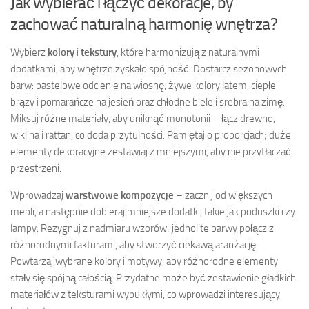
Jak wybierać i łączyć dekoracje, by
zachować naturalną harmonię wnętrza?
Wybierz
kolory
i
tekstury
, które harmonizują z naturalnymi
dodatkami, aby wnętrze zyskało spójność. Dostarcz sezonowych
barw: pastelowe odcienie na wiosnę, żywe kolory latem, ciepłe
brązy i pomarańcze na jesień oraz chłodne biele i srebra na zimę.
Miksuj różne materiały, aby uniknąć monotonii – łącz drewno,
wiklina i rattan, co doda przytulności. Pamiętaj o proporcjach; duże
elementy dekoracyjne zestawiaj z mniejszymi, aby nie przytłaczać
przestrzeni.
Wprowadzaj
warstwowe kompozycje
– zacznij od większych
mebli, a następnie dobieraj mniejsze dodatki, takie jak poduszki czy
lampy. Rezygnuj z nadmiaru wzorów; jednolite barwy połącz z
różnorodnymi fakturami, aby stworzyć ciekawą aranżację.
Powtarzaj wybrane kolory i motywy, aby różnorodne elementy
stały się spójną całością. Przydatne może być zestawienie gładkich
materiałów z teksturami wypukłymi, co wprowadzi interesujący