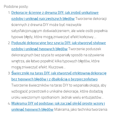
Podobne posty:
Dekoracje ścienne z drewna DIY: jak zrobić unikatowe
ozdoby i uniknąć najczęstszych błędów
Tworzenie dekoracji
ściennych z drewna DIY może być niezwykle
satysfakcjonującym doświadczeniem, ale wiele osób popełnia
typowe błędy, które mogą zniweczyć efekt końcowy....
Poduszki dekoracyjne bez szycia DIY: jak stworzyć stylowe
ozdoby i uniknąć typowych błędów
Tworzenie poduszek
dekoracyjnych bez szycia to wspaniały sposób na ożywienie
wnętrza, ale łatwo popełnić kilka typowych błędów, które
mogą zniweczyć efekt. Kluczowe...
Świeczniki na taras DIY: jak stworzyć efektowną dekorację
bez typowych błędów i z dbałością o bezpieczeństwo
Tworzenie świeczników na taras DIY to wspaniała okazja, aby
wzbogacić przestrzeń o unikalne dekoracje, które dodadzą
uroku wieczornym spotkaniom. Jednak wielu entuzjastów...
Makrama DIY od podstaw: jak zacząć pleść proste wzory i
uniknąć typowych błędów
Makrama, jako technika tworzenia