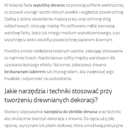
W kolejnej fazie
wyszlifuj drewno
za pomocą szlifierki elektrycznej,
co pozwoli usunąć resztki starych powłok i wygładzić powierzchnię.
Zadbaj o dobre oświetlenie miejsca pracy oraz ochronę dróg
oddechowych, stosując maskę. Po szlifowaniu nałóż pierwszą
warstwę farby, bejcy lub innego medium wykończeniowego, a po
wyschnięciu lekko zeszlifuj powierzchnię papierem ściernym.
Powtórz proces nakładania kolejnych warstw, zalecając stosowanie
co najmniej trzech. Każdorazowo szlifuj między warstwami dla
uzyskania lepszego efektu. Na koniec zabezpiecz drewno
bezbarwnym lakierem
lub impregnatem, aby zwiększyć jego
trwałość i odporność na uszkodzenia.
Jakie narzędzia i techniki stosować przy
tworzeniu drewnianych dekoracji?
Wybierz odpowiednie
narzędzia do obróbki drewna
oraz techniki,
aby skutecznie tworzyć dekoracje z drewna. Do cięcia użyj piły
ręcznej, wyrzynarki lub pilarki stołowej, które umożliwią precyzyjne