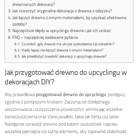
drewnianych dekoracji?
Jak stworzyć oryginalne dekoracje z drewna z odzysku?
Jak łączyć drewno z innymi materiałami, by uzyskać efektowne
ozdoby?
Najczęstsze błędy w upcyclingu drewna i jak ich unikać
FAQ – najczęściej zadawane pytania
Co zrobić, gdy drewno ma ukryte uszkodzenia lub szkodniki?
Kiedy lepiej nie łączyć drewna z innymi materiałami?
Jak przedłużyć trwałość dekoracji z upcyclingu drewna?
Jak przygotować drewno do upcyclingu w
dekoracjach DIY?
Aby prawidłowo
przygotować drewno do upcyclingu
, postępuj
zgodnie z poniższymi krokami. Zaczynaj od dokładnego
wyszorowania i oczyszczenia powierzchni, eliminując wszelkie
zanieczyszczenia oraz stare powłoki, takie jak farba czy lakier.
Następnie sprawdź drewno pod katem uszkodzeń; napraw
wszelkie pęknięcia lub luźne elementy, aby zapewnić stabilność.