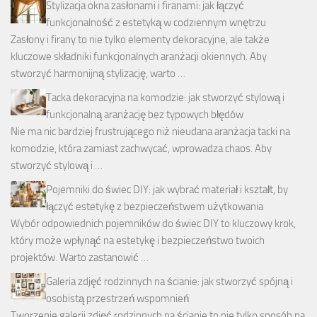
Stylizacja okna zasłonami i firanami: jak łączyć
funkcjonalność z estetyką w codziennym wnętrzu
Zasłony i firany to nie tylko elementy dekoracyjne, ale także
kluczowe składniki funkcjonalnych aranżacji okiennych. Aby
stworzyć harmonijną stylizację, warto …
Tacka dekoracyjna na komodzie: jak stworzyć stylową i
funkcjonalną aranżację bez typowych błędów
Nie ma nic bardziej frustrującego niż nieudana aranżacja tacki na
komodzie, która zamiast zachwycać, wprowadza chaos. Aby
stworzyć stylową i …
Pojemniki do świec DIY: jak wybrać materiał i kształt, by
łączyć estetykę z bezpieczeństwem użytkowania
Wybór odpowiednich pojemników do świec DIY to kluczowy krok,
który może wpłynąć na estetykę i bezpieczeństwo twoich
projektów. Warto zastanowić …
Galeria zdjęć rodzinnych na ścianie: jak stworzyć spójną i
osobistą przestrzeń wspomnień
Tworzenie galerii zdjęć rodzinnych na ścianie to nie tylko sposób na