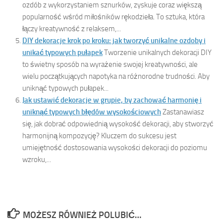
ozdób z wykorzystaniem sznurków, zyskuje coraz większą
popularność wśród miłośników rękodzieła. To sztuka, która
łączy kreatywność z relaksem,...
DIY dekoracje krok po kroku: jak tworzyć unikalne ozdoby i
unikać typowych pułapek
Tworzenie unikalnych dekoracji DIY
to świetny sposób na wyrażenie swojej kreatywności, ale
wielu początkujących napotyka na różnorodne trudności. Aby
uniknąć typowych pułapek...
Jak ustawić dekoracje w grupie, by zachować harmonię i
uniknąć typowych błędów wysokościowych
Zastanawiasz
się, jak dobrać odpowiednią wysokość dekoracji, aby stworzyć
harmonijną kompozycję? Kluczem do sukcesu jest
umiejętność dostosowania wysokości dekoracji do poziomu
wzroku,...
MOŻESZ RÓWNIEŻ POLUBIĆ…