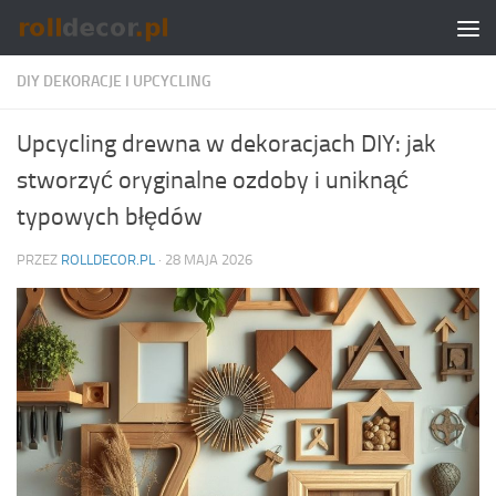
Skip to content
DIY DEKORACJE I UPCYCLING
Upcycling drewna w dekoracjach DIY: jak
stworzyć oryginalne ozdoby i uniknąć
typowych błędów
PRZEZ
ROLLDECOR.PL
·
28 MAJA 2026