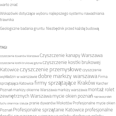
warto znać
Wskazówki dotyczące wyboru najlepszego systemu nawadniania
trawnika
Geologiczne badania gruntu: Niezbędnik przed każdą budową
TAGI
Czyszczenie kanapy Warszawa
czyszczenie dywanów Warszawa
czyszczenie kostki brukowej
czyszczenie kostki brukowej gdynia
czyszczenie przemysłowe
Katowice
czyszczenie
dobre markizy warszawa
wykładzin w warszawie
Firma
firmy sprzątające Kraków
sprzątająca Katowice
Karcher
montaż rolet
Poznań
markizy okienne Warszawa
markizy warszawa
zewnętrznych Warszawa
mycie okien poznań
naprawa pralek
pranie dywanów Mokotów
Profesjonalne mycie okien
tychy
okiennice i żaluzje
Profesjonalne sprzątanie Katowice
profesjonalne
Poznań