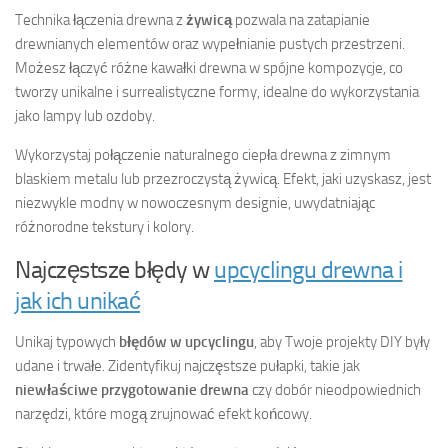
Technika łączenia drewna z
żywicą
pozwala na zatapianie
drewnianych elementów oraz wypełnianie pustych przestrzeni.
Możesz łączyć różne kawałki drewna w spójne kompozycje, co
tworzy unikalne i surrealistyczne formy, idealne do wykorzystania
jako lampy lub ozdoby.
Wykorzystaj połączenie naturalnego ciepła drewna z zimnym
blaskiem metalu lub przezroczystą żywicą. Efekt, jaki uzyskasz, jest
niezwykle modny w nowoczesnym designie, uwydatniając
różnorodne tekstury i kolory.
Najczęstsze błędy w
upcyclingu drewna i
jak ich unikać
Unikaj typowych
błędów w upcyclingu
, aby Twoje projekty DIY były
udane i trwałe. Zidentyfikuj najczęstsze pułapki, takie jak
niewłaściwe przygotowanie drewna
czy dobór nieodpowiednich
narzędzi, które mogą zrujnować efekt końcowy.