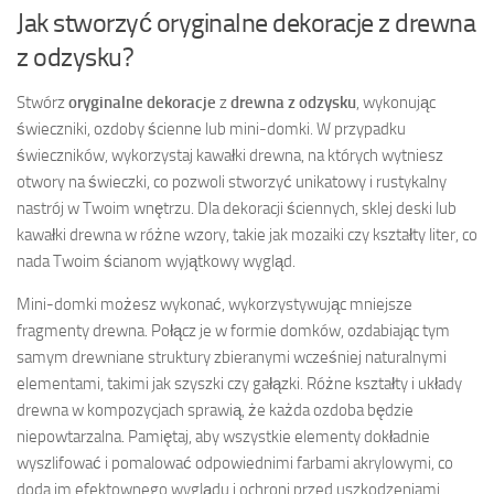
Jak stworzyć oryginalne dekoracje z drewna
z odzysku?
Stwórz
oryginalne dekoracje
z
drewna z odzysku
, wykonując
świeczniki, ozdoby ścienne lub mini-domki. W przypadku
świeczników, wykorzystaj kawałki drewna, na których wytniesz
otwory na świeczki, co pozwoli stworzyć unikatowy i rustykalny
nastrój w Twoim wnętrzu. Dla dekoracji ściennych, sklej deski lub
kawałki drewna w różne wzory, takie jak mozaiki czy kształty liter, co
nada Twoim ścianom wyjątkowy wygląd.
Mini-domki możesz wykonać, wykorzystywując mniejsze
fragmenty drewna. Połącz je w formie domków, ozdabiając tym
samym drewniane struktury zbieranymi wcześniej naturalnymi
elementami, takimi jak szyszki czy gałązki. Różne kształty i układy
drewna w kompozycjach sprawią, że każda ozdoba będzie
niepowtarzalna. Pamiętaj, aby wszystkie elementy dokładnie
wyszlifować i pomalować odpowiednimi farbami akrylowymi, co
doda im efektownego wyglądu i ochroni przed uszkodzeniami.