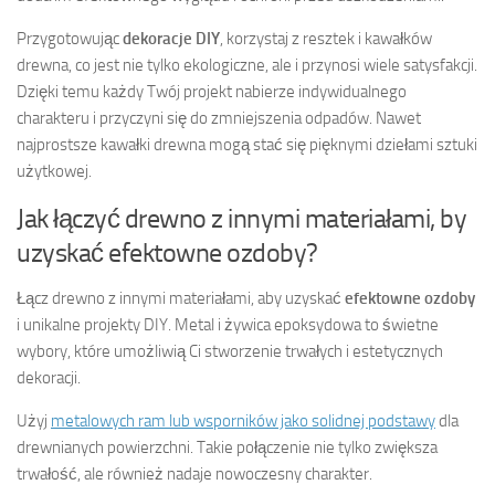
Przygotowując
dekoracje DIY
, korzystaj z resztek i kawałków
drewna, co jest nie tylko ekologiczne, ale i przynosi wiele satysfakcji.
Dzięki temu każdy Twój projekt nabierze indywidualnego
charakteru i przyczyni się do zmniejszenia odpadów. Nawet
najprostsze kawałki drewna mogą stać się pięknymi dziełami sztuki
użytkowej.
Jak łączyć drewno z innymi materiałami, by
uzyskać efektowne ozdoby?
Łącz drewno z innymi materiałami, aby uzyskać
efektowne ozdoby
i unikalne projekty DIY. Metal i żywica epoksydowa to świetne
wybory, które umożliwią Ci stworzenie trwałych i estetycznych
dekoracji.
Użyj
metalowych ram lub wsporników jako solidnej podstawy
dla
drewnianych powierzchni. Takie połączenie nie tylko zwiększa
trwałość, ale również nadaje nowoczesny charakter.