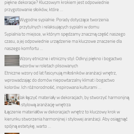
piękne dekoracje? Kluczowym krokiem jest odpowiednie
przygotowanie słoików, które …
Wygodne sypialnie: Porady dotyczące tworzenia
przytulnych i relaksujących sypialni w domu
Sypialnia to miejsce, w którym spędzamy znaczną część naszego
czasu, a jej odpowiednie urządzenie ma kluczowe znaczenie dla
naszego komfortu …
Wzory etniczne i etniczny styl: Odkryj piękno i bogactwo
wzorów w roletach plisowanych
Etniczne wzory od lat fascynują miłośników aranżacji wnętrz,
wprowadzając do domów niepowtarzalny klimat i bogactwo
kolorów. Ich różnorodność, inspirowana kulturami …
Jak łączyć materiały w dekoracjach, by stworzyć harmonijną
i stylową aranżację wnętrza
Łączenie materiałów w dekoracjach wnętrz to kluczowy krok w
kierunku stworzenia harmonijnej i stylowej aranżacji. Aby osiągnąć
spójną estetykę, warto …