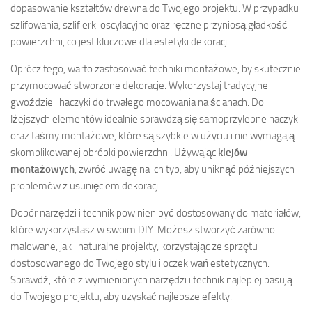
dopasowanie kształtów drewna do Twojego projektu. W przypadku
szlifowania, szlifierki oscylacyjne oraz ręczne przyniosą gładkość
powierzchni, co jest kluczowe dla estetyki dekoracji.
Oprócz tego, warto zastosować techniki montażowe, by skutecznie
przymocować stworzone dekoracje. Wykorzystaj tradycyjne
gwoździe i haczyki do trwałego mocowania na ścianach. Do
lżejszych elementów idealnie sprawdzą się samoprzylepne haczyki
oraz taśmy montażowe, które są szybkie w użyciu i nie wymagają
skomplikowanej obróbki powierzchni. Używając
klejów
montażowych
, zwróć uwagę na ich typ, aby uniknąć późniejszych
problemów z usunięciem dekoracji.
Dobór narzędzi i technik powinien być dostosowany do materiałów,
które wykorzystasz w swoim DIY. Możesz stworzyć zarówno
malowane, jak i naturalne projekty, korzystając ze sprzętu
dostosowanego do Twojego stylu i oczekiwań estetycznych.
Sprawdź, które z wymienionych narzędzi i technik najlepiej pasują
do Twojego projektu, aby uzyskać najlepsze efekty.