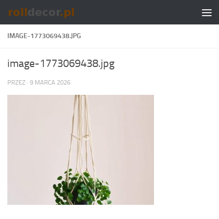
Skip to content
IMAGE-1773069438.JPG
image-1773069438.jpg
PRZEZ
·
9 MARCA 2026