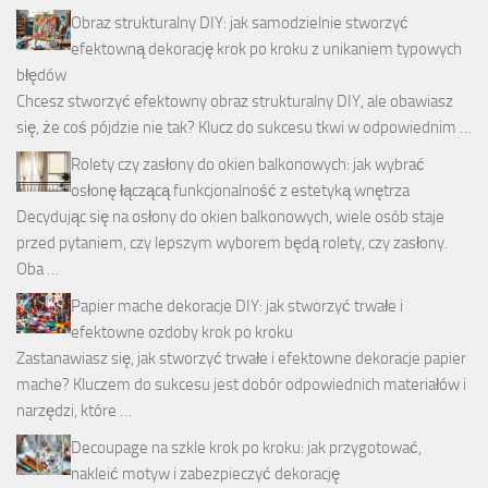
Obraz strukturalny DIY: jak samodzielnie stworzyć
efektowną dekorację krok po kroku z unikaniem typowych
błędów
Chcesz stworzyć efektowny obraz strukturalny DIY, ale obawiasz
się, że coś pójdzie nie tak? Klucz do sukcesu tkwi w odpowiednim …
Rolety czy zasłony do okien balkonowych: jak wybrać
osłonę łączącą funkcjonalność z estetyką wnętrza
Decydując się na osłony do okien balkonowych, wiele osób staje
przed pytaniem, czy lepszym wyborem będą rolety, czy zasłony.
Oba …
Papier mache dekoracje DIY: jak stworzyć trwałe i
efektowne ozdoby krok po kroku
Zastanawiasz się, jak stworzyć trwałe i efektowne dekoracje papier
mache? Kluczem do sukcesu jest dobór odpowiednich materiałów i
narzędzi, które …
Decoupage na szkle krok po kroku: jak przygotować,
nakleić motyw i zabezpieczyć dekorację