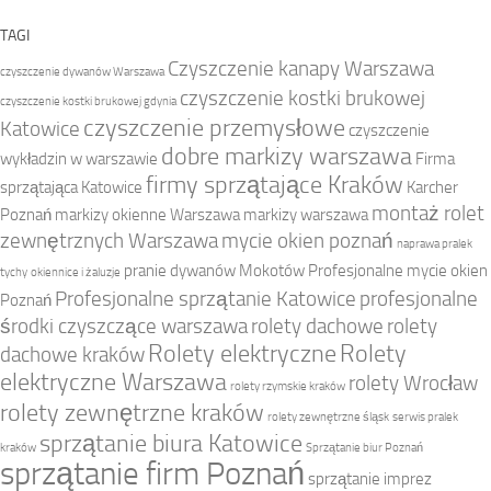
TAGI
Czyszczenie kanapy Warszawa
czyszczenie dywanów Warszawa
czyszczenie kostki brukowej
czyszczenie kostki brukowej gdynia
czyszczenie przemysłowe
Katowice
czyszczenie
dobre markizy warszawa
wykładzin w warszawie
Firma
firmy sprzątające Kraków
sprzątająca Katowice
Karcher
montaż rolet
Poznań
markizy okienne Warszawa
markizy warszawa
zewnętrznych Warszawa
mycie okien poznań
naprawa pralek
pranie dywanów Mokotów
Profesjonalne mycie okien
tychy
okiennice i żaluzje
Profesjonalne sprzątanie Katowice
profesjonalne
Poznań
środki czyszczące warszawa
rolety dachowe
rolety
Rolety elektryczne
Rolety
dachowe kraków
elektryczne Warszawa
rolety Wrocław
rolety rzymskie kraków
rolety zewnętrzne kraków
rolety zewnętrzne śląsk
serwis pralek
sprzątanie biura Katowice
kraków
Sprzątanie biur Poznań
sprzątanie firm Poznań
sprzątanie imprez