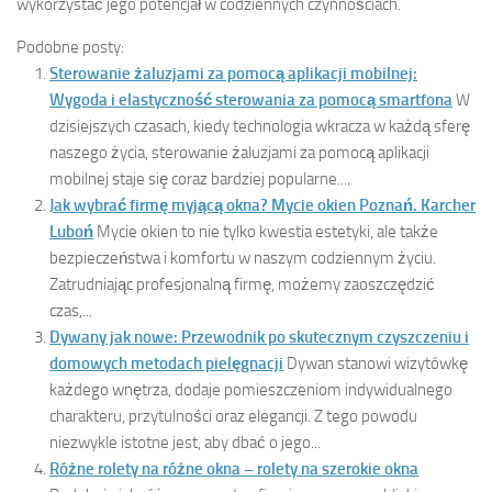
wykorzystać jego potencjał w codziennych czynnościach.
Podobne posty:
Sterowanie żaluzjami za pomocą aplikacji mobilnej:
Wygoda i elastyczność sterowania za pomocą smartfona
W
dzisiejszych czasach, kiedy technologia wkracza w każdą sferę
naszego życia, sterowanie żaluzjami za pomocą aplikacji
mobilnej staje się coraz bardziej popularne....
Jak wybrać firmę myjącą okna? Mycie okien Poznań. Karcher
Luboń
Mycie okien to nie tylko kwestia estetyki, ale także
bezpieczeństwa i komfortu w naszym codziennym życiu.
Zatrudniając profesjonalną firmę, możemy zaoszczędzić
czas,...
Dywany jak nowe: Przewodnik po skutecznym czyszczeniu i
domowych metodach pielęgnacji
Dywan stanowi wizytówkę
każdego wnętrza, dodaje pomieszczeniom indywidualnego
charakteru, przytulności oraz elegancji. Z tego powodu
niezwykle istotne jest, aby dbać o jego...
Różne rolety na różne okna – rolety na szerokie okna