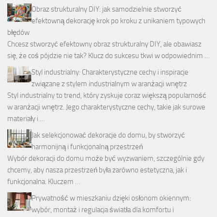
Obraz strukturalny DIY: jak samodzielnie stworzyć
efektowną dekorację krok po kroku z unikaniem typowych
błędów
Chcesz stworzyć efektowny obraz strukturalny DIY, ale obawiasz
się, że coś pójdzie nie tak? Klucz do sukcesu tkwi w odpowiednim …
Styl industrialny: Charakterystyczne cechy i inspiracje
związane z stylem industrialnym w aranżacji wnętrz
Styl industrialny to trend, który zyskuje coraz większą popularność
w aranżacji wnętrz. Jego charakterystyczne cechy, takie jak surowe
materiały i …
Jak selekcjonować dekoracje do domu, by stworzyć
harmonijną i funkcjonalną przestrzeń
Wybór dekoracji do domu może być wyzwaniem, szczególnie gdy
chcemy, aby nasza przestrzeń była zarówno estetyczna, jak i
funkcjonalna. Kluczem …
Prywatność w mieszkaniu dzięki osłonom okiennym:
wybór, montaż i regulacja światła dla komfortu i