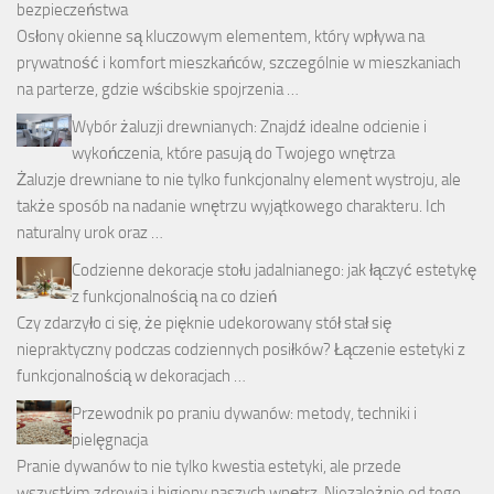
bezpieczeństwa
Osłony okienne są kluczowym elementem, który wpływa na
prywatność i komfort mieszkańców, szczególnie w mieszkaniach
na parterze, gdzie wścibskie spojrzenia …
Wybór żaluzji drewnianych: Znajdź idealne odcienie i
wykończenia, które pasują do Twojego wnętrza
Żaluzje drewniane to nie tylko funkcjonalny element wystroju, ale
także sposób na nadanie wnętrzu wyjątkowego charakteru. Ich
naturalny urok oraz …
Codzienne dekoracje stołu jadalnianego: jak łączyć estetykę
z funkcjonalnością na co dzień
Czy zdarzyło ci się, że pięknie udekorowany stół stał się
niepraktyczny podczas codziennych posiłków? Łączenie estetyki z
funkcjonalnością w dekoracjach …
Przewodnik po praniu dywanów: metody, techniki i
pielęgnacja
Pranie dywanów to nie tylko kwestia estetyki, ale przede
wszystkim zdrowia i higieny naszych wnętrz. Niezależnie od tego,