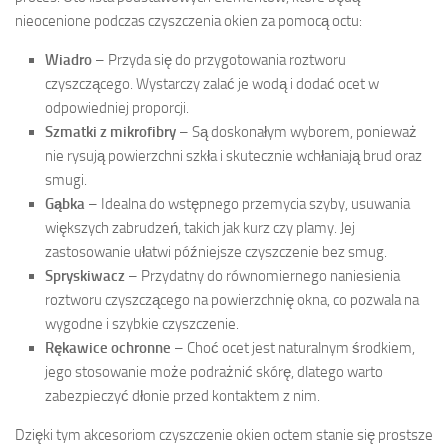
nieocenione podczas czyszczenia okien za pomocą octu:
Wiadro
– Przyda się do przygotowania roztworu
czyszczącego. Wystarczy zalać je wodą i dodać ocet w
odpowiedniej proporcji.
Szmatki z mikrofibry
– Są doskonałym wyborem, ponieważ
nie rysują powierzchni szkła i skutecznie wchłaniają brud oraz
smugi.
Gąbka
– Idealna do wstępnego przemycia szyby, usuwania
większych zabrudzeń, takich jak kurz czy plamy. Jej
zastosowanie ułatwi późniejsze czyszczenie bez smug.
Spryskiwacz
– Przydatny do równomiernego naniesienia
roztworu czyszczącego na powierzchnię okna, co pozwala na
wygodne i szybkie czyszczenie.
Rękawice ochronne
– Choć ocet jest naturalnym środkiem,
jego stosowanie może podrażnić skórę, dlatego warto
zabezpieczyć dłonie przed kontaktem z nim.
Dzięki tym akcesoriom czyszczenie okien octem stanie się prostsze