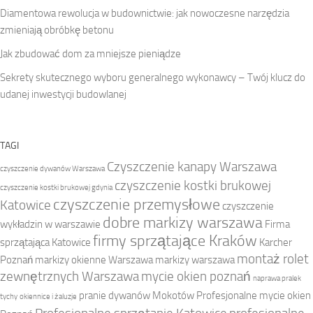
Diamentowa rewolucja w budownictwie: jak nowoczesne narzędzia
zmieniają obróbkę betonu
Jak zbudować dom za mniejsze pieniądze
Sekrety skutecznego wyboru generalnego wykonawcy – Twój klucz do
udanej inwestycji budowlanej
TAGI
Czyszczenie kanapy Warszawa
czyszczenie dywanów Warszawa
czyszczenie kostki brukowej
czyszczenie kostki brukowej gdynia
czyszczenie przemysłowe
Katowice
czyszczenie
dobre markizy warszawa
wykładzin w warszawie
Firma
firmy sprzątające Kraków
sprzątająca Katowice
Karcher
montaż rolet
Poznań
markizy okienne Warszawa
markizy warszawa
zewnętrznych Warszawa
mycie okien poznań
naprawa pralek
pranie dywanów Mokotów
Profesjonalne mycie okien
tychy
okiennice i żaluzje