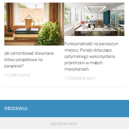
Funkcjonalność na pierwszym
miejscu: Porady dotyczące
Jak zamontować drewniane
optymalnego wykorzystania
listwy parapetowe na
przestrzeni w małych
parapecie?
mieszkaniach
11 LIPCA 2019
7 CZERWCA 2021
OBSERWUJ:
NASTĘPNY POST