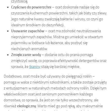
czystością.
Czyściwo do powierzchni
– ocet doskonale nadaje się do
czyszczenia kuchennych powierzchni, takich jak blaty czy zlewy.
Jego naturalne kwasy zwalczają bakterie i wirusy, co czyni go
idealnym środkiem do dezynfekcji.
Usuwanie zapachów
– ocet ma zdolność neutralizowania
nieprzyjemnych zapachów. Można go umieścić w otwartym
pojemniku w lodówce lub łazience, aby pozbyć się
niechcianych aromatów.
Zmiękczanie wody
– dodanie octu do prania pomaga
zmiękczyć wodę, co poprawia efektywność detergentów oraz
sprawia, że
tkaniny
stają się bardziej miękkie.
Dodatkowo, ocet może być używany do pielęgnacji roślin –
pomaga w walce z niektórymi szkodnikami, a także zostaje przyjęty
z entuzjazmem w naturalnych metodach ochrony roślin. Dzięki tym
właściwościom ocet jest cenionym pomocnikiem każdego
domostwa, co sprawia, że jest on nie tylko wszechstronny, ale
również
ekologiczny
. Warto mieć go pod ręką, aby maksymalnie