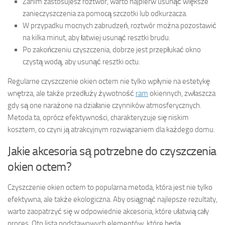
Zanim zastosujesz roztwór, warto najpierw usunąć większe
zanieczyszczenia za pomocą szczotki lub odkurzacza.
W przypadku mocnych zabrudzeń, roztwór można pozostawić
na kilka minut, aby łatwiej usunąć resztki brudu.
Po zakończeniu czyszczenia, dobrze jest przepłukać okno
czystą wodą, aby usunąć resztki octu.
Regularne czyszczenie okien octem nie tylko wpłynie na estetykę
wnętrza, ale także przedłuży żywotność
ram
okiennych, zwłaszcza
gdy są one narażone na działanie czynników atmosferycznych.
Metoda ta, oprócz efektywności, charakteryzuje się niskim
kosztem, co czyni ją atrakcyjnym rozwiązaniem dla każdego domu.
Jakie akcesoria są potrzebne do czyszczenia
okien octem?
Czyszczenie okien octem to popularna metoda, która jest nie tylko
efektywna, ale także ekologiczna. Aby osiągnąć najlepsze rezultaty,
warto zaopatrzyć się w odpowiednie akcesoria, które ułatwią cały
proces. Oto lista podstawowych elementów, które będą