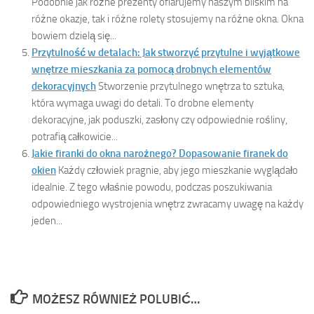
Podobnie jak różne prezenty ofiarujemy naszym bliskim na
różne okazje, tak i różne rolety stosujemy na różne okna. Okna
bowiem dzielą się...
Przytulność w detalach: Jak stworzyć przytulne i wyjątkowe
wnętrze mieszkania za pomocą drobnych elementów
dekoracyjnych
Stworzenie przytulnego wnętrza to sztuka,
która wymaga uwagi do detali. To drobne elementy
dekoracyjne, jak poduszki, zasłony czy odpowiednie rośliny,
potrafią całkowicie...
Jakie firanki do okna narożnego? Dopasowanie firanek do
okien
Każdy człowiek pragnie, aby jego mieszkanie wyglądało
idealnie. Z tego właśnie powodu, podczas poszukiwania
odpowiedniego wystrojenia wnętrz zwracamy uwagę na każdy
jeden...
MOŻESZ RÓWNIEŻ POLUBIĆ…