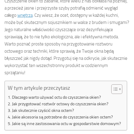
Czyszczenie okien to zadanie, które wielu z nas odkłada na później,
a przecież jasne i przejrzyste szyby potrafią odmienić wygląd
całego
wnętrza
. Czy wiesz, że ocet, dostępny w każdej kuchni,
może być skutecznym sojusznikiem w walce z brudem i smugami?
Jego naturalne właściwości czyszczące oraz dezynfekujące
sprawiają, że to nie tylko ekologiczna, ale i efektywna metoda.
Warto poznać proste sposoby na przygotowanie roztworu
octowego oraz techniki, które sprawią, że Twoje okna będą
błyszczeć jak nigdy dotąd. Przygotuj się na odkrycie, jak skutecznie
wykorzystać ten wszechstronny produkt w codziennym
sprzątaniu!
W tym artykule przeczytasz
Dlaczego warto używać octu do czyszczenia okien?
Jak przygotować roztwór octowy do czyszczenia okien?
Jak skutecznie czyścić okna octem?
Jakie akcesoria są potrzebne do czyszczenia okien octem?
Jakie są inne zastosowania octu w gospodarstwie domowym?