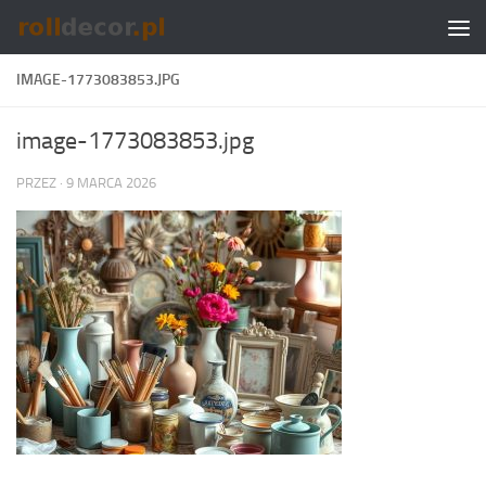
Skip to content
IMAGE-1773083853.JPG
image-1773083853.jpg
PRZEZ
·
9 MARCA 2026