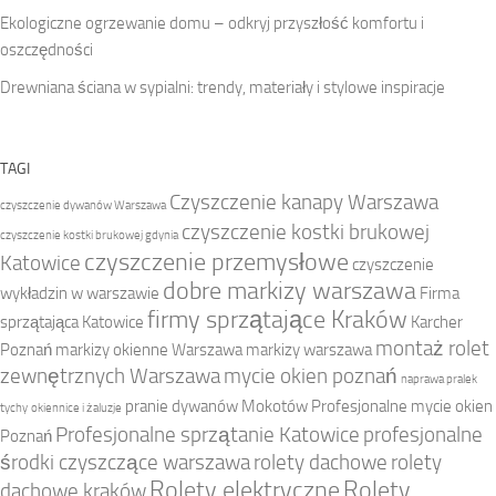
Ekologiczne ogrzewanie domu – odkryj przyszłość komfortu i
oszczędności
Drewniana ściana w sypialni: trendy, materiały i stylowe inspiracje
TAGI
Czyszczenie kanapy Warszawa
czyszczenie dywanów Warszawa
czyszczenie kostki brukowej
czyszczenie kostki brukowej gdynia
czyszczenie przemysłowe
Katowice
czyszczenie
dobre markizy warszawa
wykładzin w warszawie
Firma
firmy sprzątające Kraków
sprzątająca Katowice
Karcher
montaż rolet
Poznań
markizy okienne Warszawa
markizy warszawa
zewnętrznych Warszawa
mycie okien poznań
naprawa pralek
pranie dywanów Mokotów
Profesjonalne mycie okien
tychy
okiennice i żaluzje
Profesjonalne sprzątanie Katowice
profesjonalne
Poznań
środki czyszczące warszawa
rolety dachowe
rolety
Rolety elektryczne
Rolety
dachowe kraków