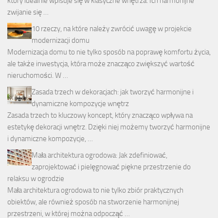
który idealnie wpisuje się w klasyczne wnętrza. Ich harmonijne
zwijanie się …
10 rzeczy, na które należy zwrócić uwagę w projekcie
modernizacji domu
Modernizacja domu to nie tylko sposób na poprawę komfortu życia,
ale także inwestycja, która może znacząco zwiększyć wartość
nieruchomości. W …
Zasada trzech w dekoracjach: jak tworzyć harmonijne i
dynamiczne kompozycje wnętrz
Zasada trzech to kluczowy koncept, który znacząco wpływa na
estetykę dekoracji wnętrz. Dzięki niej możemy tworzyć harmonijne
i dynamiczne kompozycje, …
Mała architektura ogrodowa: Jak zdefiniować,
zaprojektować i pielęgnować piękne przestrzenie do
relaksu w ogrodzie
Mała architektura ogrodowa to nie tylko zbiór praktycznych
obiektów, ale również sposób na stworzenie harmonijnej
przestrzeni, w której można odpocząć …