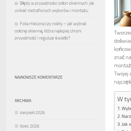
Błędy w prywatności osłon okiennych: jak
unikać nietrafionych wyborów i montażu
Folia mleczna czy rolety – jak wybrać
osłonę okienną, która najlepiej chroni
Tworzen
prywatność i reguluje światło?
doświad
końcowy
znać na
montażu
Twojej 
NAJNOWSZE KOMENTARZE
najczęś
W ty
ARCHIWA
Wybó
sierpień 2026
Narz
Jak 
lipiec 2026