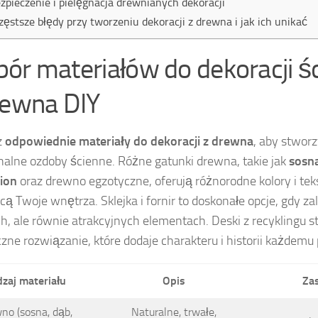
zpieczenie i pielęgnacja drewnianych dekoracji
zęstsze błędy przy tworzeniu dekoracji z drewna i jak ich unikać
ór materiałów do dekoracji ś
rewna DIY
z
odpowiednie materiały do dekoracji z drewna
, aby stworz
nalne ozdoby ścienne. Różne gatunki drewna, takie jak
sosn
sion
oraz drewno egzotyczne, oferują różnorodne kolory i teks
ą Twoje wnętrza. Sklejka i fornir to doskonałe opcje, gdy za
ch, ale równie atrakcyjnych elementach. Deski z recyklingu 
czne rozwiązanie, które dodaje charakteru i historii każdemu 
zaj materiału
Opis
Za
no (sosna, dąb,
Naturalne, trwałe,