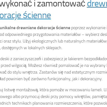
 wykonać i zamontować
drew
oracje ścienne
unikalne drewniane dekoracje ścienne
poprzez wykonanie 
 od odpowiedniego przygotowania materiałów – wybierz desk
ci oraz stylu. Użyj ekologicznych lub naturalnych materiałów,
 dostępnych w lokalnych sklepach.
deski z zanieczyszczeń i zabezpiecz je lakierem bezpodkład
przed wilgocią. Możesz również pomalować je na wybrany k
ać do stylu wnętrza. Zastanów się nad estetycznym rozm
kład powinien być zarówno funkcjonalny, jak i dekoracyjny.
uj listwę montażową, która pomoże w mocowaniu lameli. Uż
wego albo przymocuj deski przy pomocy wkrętów, pamięta
dnich technikach planowania rozmieszczenia, które pozwolą