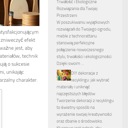
Trwałość i Ekologiczne
Rozwiązania dla Twojej
Przestrzeni
W poszukiwaniu wyjątkowych
rozwiązań do Twojego ogrodu,
atysfakcjonującym
meble z technorattanu
 zniweczyć efekt
stanowią perfekcyjne
 ważne jest, aby
połączenie nowoczesnego
ateriałów, technik
stylu, trwałości i ekologiczności.
ują o sukcesie
Dzięki swoim …
i, unikając
DIY dekoracje z
rzalny charakter.
recyklingu: jak wybrać
materiały i uniknąć
najczęstszych błędów
Tworzenie dekoracji z recyklingu
to świetny sposób na
wyrażenie swojej kreatywności
oraz dbanie o środowisko.