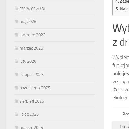
Zabe
czerwiec 2026
Najc
maj 2026
Wyb
kwiecień 2026
z d
marzec 2026
Wybier
luty 2026
funkcjo
buk
,
je
listopad 2025
wzbogac
październik 2025
lżejszy
ekologi
sierpień 2025
Rod
lipiec 2025
Drew
marzec 2025