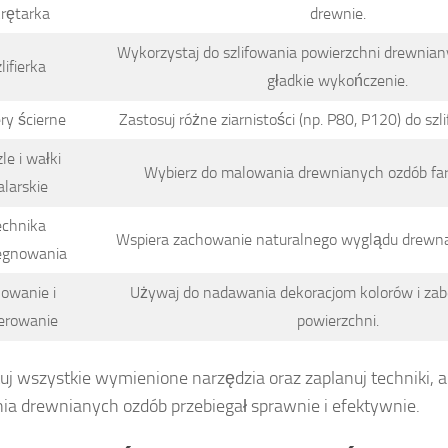
rętarka
drewnie.
Wykorzystaj do szlifowania powierzchni drewnian
lifierka
gładkie wykończenie.
ry ścierne
Zastosuj różne ziarnistości (np. P80, P120) do sz
le i wałki
Wybierz do malowania drewnianych ozdób fa
larskie
echnika
Wspiera zachowanie naturalnego wyglądu drewna i
egnowania
owanie i
Używaj do nadawania dekoracjom kolorów i zabe
ierowanie
powierzchni.
uj wszystkie wymienione narzędzia oraz zaplanuj techniki, 
ia drewnianych ozdób przebiegał sprawnie i efektywnie.