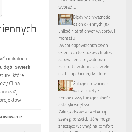
Kluczowe jest jednak, aby
wybrać …
Błędy w prywatności
osłon okiennych: jak
ciennych
unikać nietrafionych wyborów i
montażu
Wybór odpowiednich osłon
okiennych to kluczowy krok w
yć unikalne i
zapewnieniu prywatności i
a
,
dąb
,
świerk
,
komfortu w domu, ale wiele
osób popełnia błędy, które …
tury, które
leży Ci na
Żaluzje drewniane:
wady i zalety z
stanowią
perspektywy funkcjonalności i
projektowi.
estetyki wnętrza
Żaluzje drewniane oferują
stosowanie
szereg korzyści, które mogą
znacząco wpłynąć na komfort i