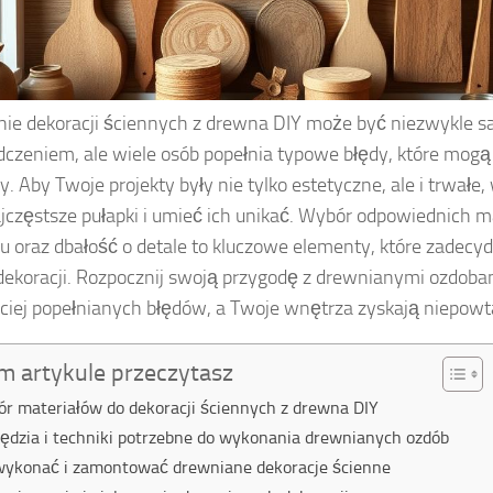
ie dekoracji ściennych z drewna DIY może być niezwykle s
czeniem, ale wiele osób popełnia typowe błędy, które mogą
. Aby Twoje projekty były nie tylko estetyczne, ale i trwałe,
jczęstsze pułapki i umieć ich unikać. Wybór odpowiednich m
 oraz dbałość o detale to kluczowe elementy, które zadecyd
dekoracji. Rozpocznij swoją przygodę z drewnianymi ozdobam
ciej popełnianych błędów, a Twoje wnętrza zyskają niepowta
m artykule przeczytasz
r materiałów do dekoracji ściennych z drewna DIY
ędzia i techniki potrzebne do wykonania drewnianych ozdób
wykonać i zamontować drewniane dekoracje ścienne