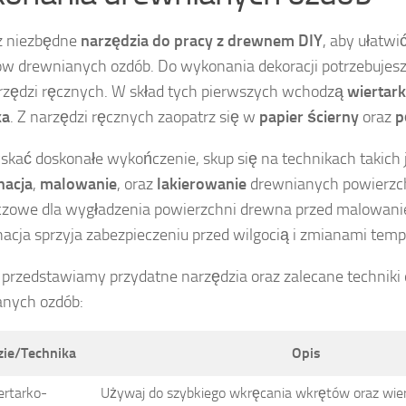
z niezbędne
narzędzia do pracy z drewnem DIY
, aby ułatwić
ów drewnianych ozdób. Do wykonania dekoracji potrzebujesz
rzędzi ręcznych. W skład tych pierwszych wchodzą
wiertar
ka
. Z narzędzi ręcznych zaopatrz się w
papier ścierny
oraz
p
skać doskonałe wykończenie, skup się na technikach takich 
nacja
,
malowanie
, oraz
lakierowanie
drewnianych powierzch
uczowe dla wygładzenia powierzchni drewna przed malowan
acja sprzyja zabezpieczeniu przed wilgocią i zmianami temp
 przedstawiamy przydatne narzędzia oraz zalecane techniki
anych ozdób:
zie/Technika
Opis
ertarko-
Używaj do szybkiego wkręcania wkrętów oraz wie