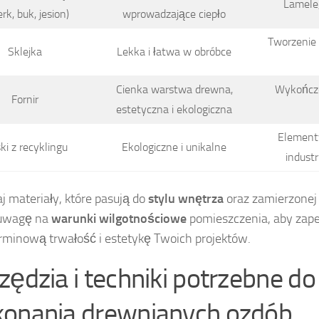
Lamele,
rk, buk, jesion)
wprowadzające ciepło
Tworzenie p
Sklejka
Lekka i łatwa w obróbce
Cienka warstwa drewna,
Wykończe
Fornir
estetyczna i ekologiczna
Elementy
ki z recyklingu
Ekologiczne i unikalne
industr
j materiały, które pasują do
stylu wnętrza
oraz zamierzonej f
uwagę na
warunki wilgotnościowe
pomieszczenia, aby zap
rminową trwałość i estetykę Twoich projektów.
zędzia i techniki potrzebne do
onania drewnianych ozdób