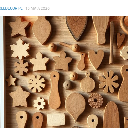
OLLDECOR.PL
·
15 MAJA 2026