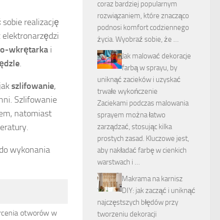
coraz bardziej popularnym
rozwiązaniem, które znacząco
 sobie realizację
podnosi komfort codziennego
 elektronarzędzi
życia. Wyobraź sobie, że …
ko-wkrętarka
i
Jak malować dekoracje
ędzle
.
farbą w sprayu, by
uniknąć zacieków i uzyskać
jak
szlifowanie
,
trwałe wykończenie
ni. Szlifowanie
Zaciekami podczas malowania
iem, natomiast
sprayem można łatwo
eratury.
zarządzać, stosując kilka
prostych zasad. Kluczowe jest,
 do wykonania
aby nakładać farbę w cienkich
warstwach i …
Makrama na karnisz
DIY: jak zacząć i uniknąć
najczęstszych błędów przy
rcenia otworów w
tworzeniu dekoracji