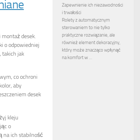
niane
Zapewnienie ich niezawodności
i trwałości
Rolety z automatycznym
sterowaniem to nie tylko
praktyczne rozwiązanie, ale
i montaż desek.
również element dekoracyjny,
i o odpowiedniej
który może znacząco wpłynąć
 takich jak
na komfort w …
owym, co ochroni
olor, aby
ieszczeniem desek
yj kleju
jąc o
 na ich stabilność