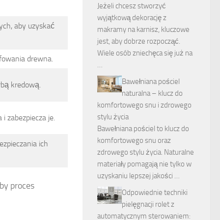
Jeżeli chcesz stworzyć
wyjątkową dekorację z
ych, aby uzyskać
makramy na karnisz, kluczowe
jest, aby dobrze rozpocząć.
Wiele osób zniechęca się już na
lifowania drewna.
…
Bawełniana pościel
rbą kredową.
naturalna – klucz do
komfortowego snu i zdrowego
stylu życia
 zabezpiecza je.
Bawełniana pościel to klucz do
komfortowego snu oraz
zpieczania ich
zdrowego stylu życia. Naturalne
materiały pomagają nie tylko w
uzyskaniu lepszej jakości …
aby proces
Odpowiednie techniki
pielęgnacji rolet z
automatycznym sterowaniem: