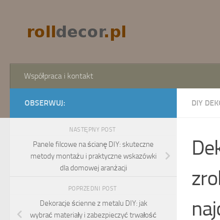
Skip to content
Współpraca i kontakt
OBSERWUJ:
DIY DEK
NASTĘPNY POST
Dek
Panele filcowe na ścianę DIY: skuteczne
metody montażu i praktyczne wskazówki
dla domowej aranżacji
zro
POPRZEDNI POST
naj
Dekoracje ścienne z metalu DIY: jak
wybrać materiały i zabezpieczyć trwałość