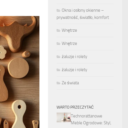
Okna i osłony okienne –
prywatność, światło, komfort
Wnętrze
Wnętrze
żaluzje i rolety
żaluzje i rolety
Ze świata
WARTO PRZECZYTAĆ
Technorattanowe
Meble Ogrodowe: Styl,