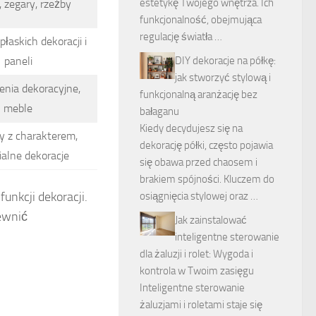
estetykę Twojego wnętrza. Ich
 zegary, rzeźby
funkcjonalność, obejmująca
regulację światła …
łaskich dekoracji i
paneli
DIY dekoracje na półkę:
jak stworzyć stylową i
nia dekoracyjne,
funkcjonalną aranżację bez
meble
bałaganu
Kiedy decydujesz się na
 z charakterem,
dekorację półki, często pojawia
ialne dekoracje
się obawa przed chaosem i
brakiem spójności. Kluczem do
unkcji dekoracji.
osiągnięcia stylowej oraz …
ewnić
Jak zainstalować
inteligentne sterowanie
dla żaluzji i rolet: Wygoda i
kontrola w Twoim zasięgu
Inteligentne sterowanie
żaluzjami i roletami staje się