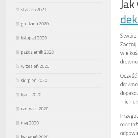
Jak
styczeń 2021
dek
grudzień 2020
Stwórz
listopad 2020
Zacznij
październik 2020
wielkoś
drewno,
wrzesień 2020
Oczyść 
sierpień 2020
drewno 
dopasow
lipiec 2020
– ich u
czerwiec 2020
Przygot
maj 2020
montażo
odpowie
kwiecień 2020