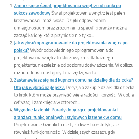
Zanurz się w świat projektowania wnętrz: od nauki po
sukces zawodowy
Świat projektowania wnętrz jest pełen
kreatywności i możliwości. Dzięki odpowiednim
umiejętnościom oraz zrozumieniu specyfiki branży można
zacząć karierę, która przyniesie nie tylko...
Jak wybrać oprogramowanie do projektowania wnętrz po
polsku?
Wybór odpowiedniego oprogramowania do
projektowania wnętrz to kluczowy krok dla każdego
projektanta, niezależnie od poziomu doświadczenia. W obliczu
różnorodności dostępnych narzędzi, warto...
Zastanawiasz się nad kupnem domu na działkę dla dziecka?
Oto jak wybrać najlepszy.
Decyzja o zakupie działki dla dziecka
to krok, który może przynieść wiele radości i korzyści. W dobie
cyfryzacji i zamknięcia w czterech...
Wygodne łazienki: Porady dotyczące projektowania i
aranżacji funkcjonalnych i stylowych łazienek w domu
Projektowanie łazienki to nie tylko kwestia estetyki, ale
również funkcjonalności. W dzisiejszych czasach, gdy