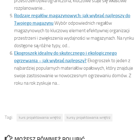
przestrzeń bywa ograniczona, kluczowe staje się właściwe
rozplanowanie...
Rodzaje regałów magazynowych: jak wybrać najlepszy do
Twojego magazynu
Wybór odpowiednich regałów
magazynowych to kluczowy element efektywnej organizacji
przestrzeni i zwiększenia wydajności w magazynach. Na rynku
dostępne są różne typy, od...
Ekogroszek idealny do skutecznego i ekologicznego
ogrzewania – jak wybrać najlepszy?
Ekogroszek to jeden z
najbardziej popularnych materiałów opałowych, który znajduje
swoje zastosowanie w nowoczesnym ogrzewaniu domów. Z
roku na rok zyskuje na...
Tagi:
kurs projektowania wnętrz
kursy projektowania wnętrz
MOŻESZ RÓWNIEŻ POLUBIĆ…