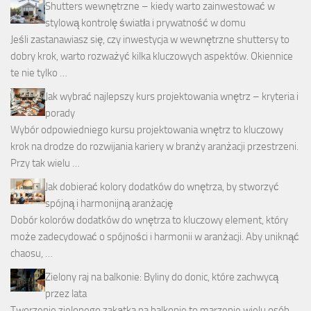
Shutters wewnętrzne – kiedy warto zainwestować w
stylową kontrolę światła i prywatność w domu
Jeśli zastanawiasz się, czy inwestycja w wewnętrzne shuttersy to
dobry krok, warto rozważyć kilka kluczowych aspektów. Okiennice
te nie tylko …
Jak wybrać najlepszy kurs projektowania wnętrz – kryteria i
porady
Wybór odpowiedniego kursu projektowania wnętrz to kluczowy
krok na drodze do rozwijania kariery w branży aranżacji przestrzeni.
Przy tak wielu …
Jak dobierać kolory dodatków do wnętrza, by stworzyć
spójną i harmonijną aranżację
Dobór kolorów dodatków do wnętrza to kluczowy element, który
może zadecydować o spójności i harmonii w aranżacji. Aby uniknąć
chaosu, …
Zielony raj na balkonie: Byliny do donic, które zachwycą
przez lata
Tworzenie zielonego zakątka na balkonie to marzenie wielu osób,