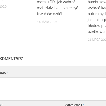
metalu DIY: jak wybrać
bambusowe
2020
materiały i zabezpieczyć
wybrać każ
trwałość ozdób
naturalnyc
jak unikną
14 MAJA 2026
błędów pr
użytkowan
23 LIPCA 20
 KOMENTARZ
tarz
*
a
*
Adres email
*