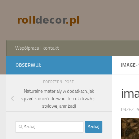
Skip to content
Współpraca i kontakt
OBSERWUJ:
IMAGE-
POPRZEDNI POST
im
Naturalne materiały w dodatkach: jak
łączyć kamień, drewno i len dla trwałej i
stylowej aranżacji
PRZEZ
·
9
Szukaj: