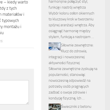
harmonijnie połączyć styl,
 – kiedy warto
funkcję i nastrój wnętrza
dy z tych
Wybór koloru osłon okiennych
h materiałów i
to kluczowy krok w tworzeniu
ć typowych
spójnej aranżacji wnętrza. Aby
zy montażu i
osiągnąć harmonię między
iu
stylem, funkcją a nastrojem …
26
Siłownie zewnętrzne:
Klucz do zdrowia,
integracji i nowoczesnej
aktywności fizycznej
Siłownie zewnętrzne zyskują na
popularności, stanowiąc
nowoczesną odpowiedź na
potrzeby osób pragnących
zadbać o swoje zdrowie i
kondycję fizyczną. Ich …
Świeczniki z betonu