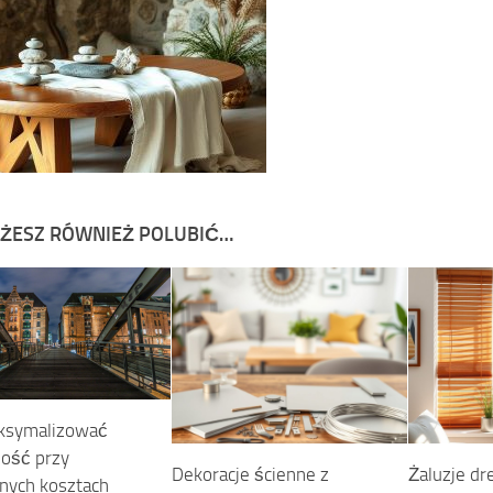
ŻESZ RÓWNIEŻ POLUBIĆ…
ksymalizować
ość przy
Dekoracje ścienne z
Żaluzje dr
nych kosztach