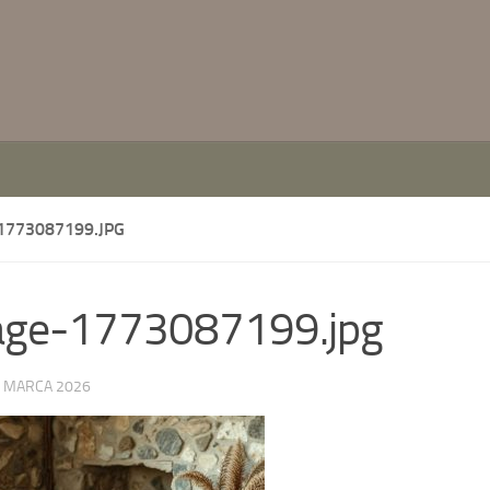
1773087199.JPG
age-1773087199.jpg
 MARCA 2026