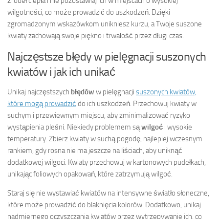
źródeł ciepła i nie pozostawiaj ich w miejscach o wysokiej
wilgotności, co może prowadzić do uszkodzeń. Dzięki
zgromadzonym wskazówkom unikniesz kurzu, a Twoje suszone
kwiaty zachowają swoje piękno i trwałość przez długi czas.
Najczęstsze błędy w pielęgnacji suszonych
kwiatów i jak ich unikać
Unikaj najczęstszych
błędów
w pielęgnacji
suszonych kwiatów,
które mogą prowadzić
do ich uszkodzeń. Przechowuj kwiaty w
suchym i przewiewnym miejscu, aby zminimalizować ryzyko
wystąpienia pleśni. Niekiedy problemem są
wilgoć
i wysokie
temperatury. Zbierz kwiaty w suchą pogodę, najlepiej wczesnym
rankiem, gdy rosna nie ma jeszcze na liściach, aby uniknąć
dodatkowej wilgoci. Kwiaty przechowuj w kartonowych pudełkach,
unikając foliowych opakowań, które zatrzymują wilgoć.
Staraj się nie wystawiać kwiatów na intensywne światło słoneczne,
które może prowadzić do blaknięcia kolorów. Dodatkowo, unikaj
nadmiernego oczyszczania kwiatów przez wytrzepywanie ich, co