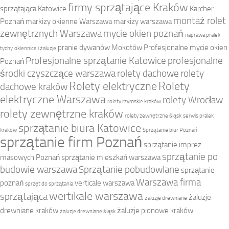
firmy sprzątające Kraków
sprzątająca Katowice
Karcher
montaż rolet
Poznań
markizy okienne Warszawa
markizy warszawa
zewnętrznych Warszawa
mycie okien poznań
naprawa pralek
pranie dywanów Mokotów
Profesjonalne mycie okien
tychy
okiennice i żaluzje
Profesjonalne sprzątanie Katowice
profesjonalne
Poznań
środki czyszczące warszawa
rolety dachowe
rolety
Rolety elektryczne
Rolety
dachowe kraków
elektryczne Warszawa
rolety Wrocław
rolety rzymskie kraków
rolety zewnętrzne kraków
rolety zewnętrzne śląsk
serwis pralek
sprzątanie biura Katowice
kraków
Sprzątanie biur Poznań
sprzątanie firm Poznań
sprzątanie imprez
sprzątanie po
masowych Poznań
sprzątanie mieszkań warszawa
budowie warszawa
Sprzątanie pobudowlane
sprzątanie
Warszawa firma
poznań
verticale warszawa
sprzęt do sprzątania
wertikale warszawa
sprzątająca
żaluzje
żaluzje drewniane
drewniane kraków
żaluzje pionowe kraków
żaluzje drewniane śląsk