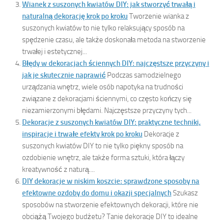
Wianek z suszonych kwiatów DIY: jak stworzyć trwałą i
naturalną dekorację krok po kroku
Tworzenie wianka z
suszonych kwiatów to nie tylko relaksujący sposób na
spędzenie czasu, ale także doskonała metoda na stworzenie
trwałej i estetycznej...
Błędy w dekoracjach ściennych DIY: najczęstsze przyczyny i
jak je skutecznie naprawić
Podczas samodzielnego
urządzania wnętrz, wiele osób napotyka na trudności
związane z dekoracjami ściennymi, co często kończy się
niezamierzonymi błędami. Najczęstsze przyczyny tych...
Dekoracje z suszonych kwiatów DIY: praktyczne techniki,
inspiracje i trwałe efekty krok po kroku
Dekoracje z
suszonych kwiatów DIY to nie tylko piękny sposób na
ozdobienie wnętrz, ale także forma sztuki, która łączy
kreatywność z naturą....
DIY dekoracje w niskim koszcie: sprawdzone sposoby na
efektowne ozdoby do domu i okazji specjalnych
Szukasz
sposobów na stworzenie efektownych dekoracji, które nie
obciążą Twojego budżetu? Tanie dekoracje DIY to idealne