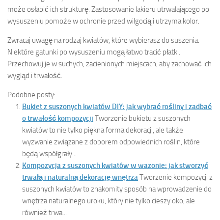
może osłabić ich strukturę. Zastosowanie lakieru utrwalającego po
wysuszeniu pomoże w ochronie przed wilgocią i utrzyma kolor.
Zwracaj uwagę na rodzaj kwiatów, które wybierasz do suszenia.
Niektóre gatunki po wysuszeniu mogą łatwo tracić płatki.
Przechowuj je w suchych, zacienionych miejscach, aby zachować ich
wygląd i trwałość.
Podobne posty:
Bukiet z suszonych kwiatów DIY: jak wybrać rośliny i zadbać
o trwałość kompozycji
Tworzenie bukietu z suszonych
kwiatów to nie tylko piękna forma dekoracji, ale także
wyzwanie związane z doborem odpowiednich roślin, które
będą współgrały...
Kompozycja z suszonych kwiatów w wazonie: jak stworzyć
trwałą i naturalną dekorację wnętrza
Tworzenie kompozycji z
suszonych kwiatów to znakomity sposób na wprowadzenie do
wnętrza naturalnego uroku, który nie tylko cieszy oko, ale
również trwa...