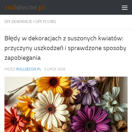
Skip to content
DIY DEKORACJE I UPCYCLING
Błędy w dekoracjach z suszonych kwiatów:
przyczyny uszkodzeń i sprawdzone sposoby
zapobiegania
PRZEZ
ROLLDECOR.PL
·
3 LIPCA 2026