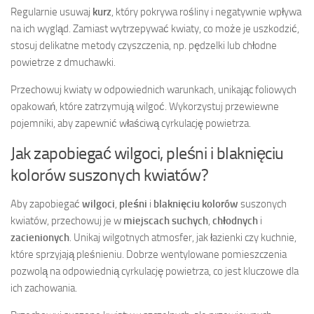
Regularnie usuwaj
kurz
, który pokrywa rośliny i negatywnie wpływa
na ich wygląd. Zamiast wytrzepywać kwiaty, co może je uszkodzić,
stosuj delikatne metody czyszczenia, np. pędzelki lub chłodne
powietrze z dmuchawki.
Przechowuj kwiaty w odpowiednich warunkach, unikając foliowych
opakowań, które zatrzymują wilgoć. Wykorzystuj przewiewne
pojemniki, aby zapewnić właściwą cyrkulację powietrza.
Jak zapobiegać wilgoci, pleśni i blaknięciu
kolorów suszonych kwiatów?
Aby zapobiegać
wilgoci
,
pleśni
i
blaknięciu kolorów
suszonych
kwiatów, przechowuj je w
miejscach suchych
,
chłodnych
i
zacienionych
. Unikaj wilgotnych atmosfer, jak łazienki czy kuchnie,
które sprzyjają pleśnieniu. Dobrze wentylowane pomieszczenia
pozwolą na odpowiednią cyrkulację powietrza, co jest kluczowe dla
ich zachowania.