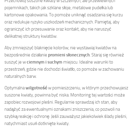
Przechowuj suszone kwiaty w szczelnych, ale przewiewnych
pojemnikach, takich jak szklane słoje, metalowe pudełka lub
kartonowe opakowania. To pomoże uniknąć osadzania się kurzu
oraz redukuje ryzyko uszkodzeń mechanicznych. Pamiętaj, aby
ograniczyć ich przesuwanie oraz kontakt, aby nie naruszyć
delikatnej struktury kwiatów.
Aby zmniejszyć blaknięcie kolorów, nie wystawiaj kwiatów na
bezpośrednie działanie
promieni słonecznych
. Staraj się również
suszyć je w
ciemnym i suchym
miejscu. Idealne warunki to
przestrzeń, gdzie nie dochodzi światło, co pomoże w zachowaniu
naturalnych barw.
Optymalna
wilgotność
w pomieszczeniu, w którym przechowujesz
suszone kwiaty, powinna być niska. Monitoring tej wartości może
zapobiec rozwojowi pleśni. Regularnie sprawdzaj ich stan, aby
nadążyć za ewentualnymi oznakami zniszczenia, co pozwoli na
szybką reakcję i ochronę. Jeśli zauważysz jakiekolwiek ślady pleśni,
natychmiast usuń dotknięte kwiaty.