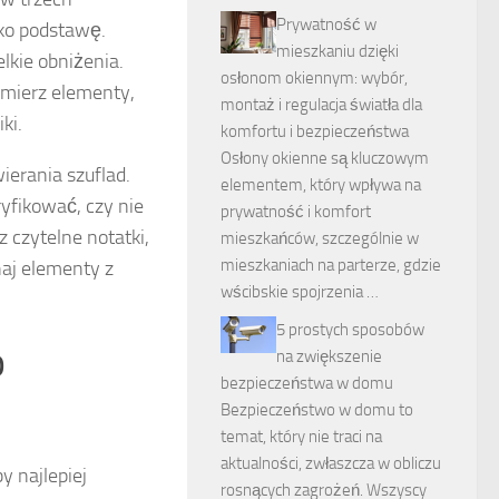
Prywatność w
ako podstawę.
mieszkaniu dzięki
kie obniżenia.
osłonom okiennym: wybór,
zmierz elementy,
montaż i regulacja światła dla
ki.
komfortu i bezpieczeństwa
Osłony okienne są kluczowym
erania szuflad.
elementem, który wpływa na
yfikować, czy nie
prywatność i komfort
 czytelne notatki,
mieszkańców, szczególnie w
mieszkaniach na parterze, gdzie
aj elementy z
wścibskie spojrzenia …
5 prostych sposobów
o
na zwiększenie
bezpieczeństwa w domu
Bezpieczeństwo w domu to
temat, który nie traci na
aktualności, zwłaszcza w obliczu
by najlepiej
rosnących zagrożeń. Wszyscy