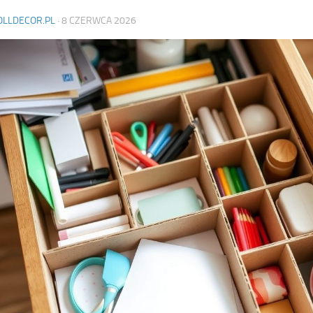
OLLDECOR.PL
·
8 CZERWCA 2026