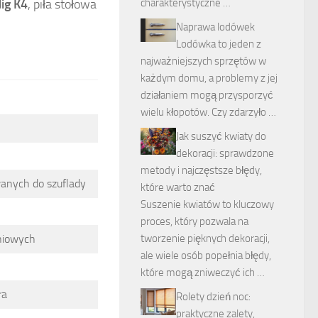
Jig K4
, piła stołowa
charakterystyczne …
Naprawa lodówek
Lodówka to jeden z
najważniejszych sprzętów w
każdym domu, a problemy z jej
działaniem mogą przysporzyć
wielu kłopotów. Czy zdarzyło …
Jak suszyć kwiaty do
dekoracji: sprawdzone
metody i najczęstsze błędy,
anych do szuflady
które warto znać
Suszenie kwiatów to kluczowy
proces, który pozwala na
niowych
tworzenie pięknych dekoracji,
ale wiele osób popełnia błędy,
które mogą zniweczyć ich …
ra
Rolety dzień noc:
praktyczne zalety,