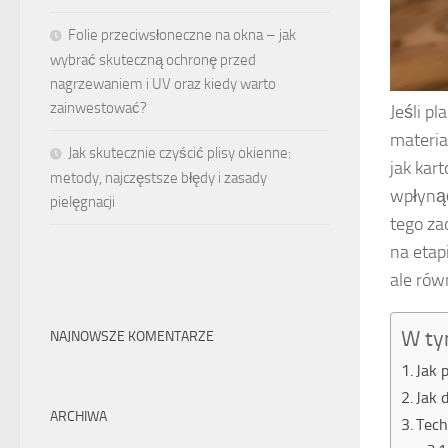
Folie przeciwsłoneczne na okna – jak
wybrać skuteczną ochronę przed
nagrzewaniem i UV oraz kiedy warto
zainwestować?
Jeśli p
materia
Jak skutecznie czyścić plisy okienne:
jak kar
metody, najczęstsze błędy i zasady
wpłynąć
pielęgnacji
tego za
na etap
ale rów
W ty
NAJNOWSZE KOMENTARZE
Jak 
Jak 
ARCHIWA
Tech