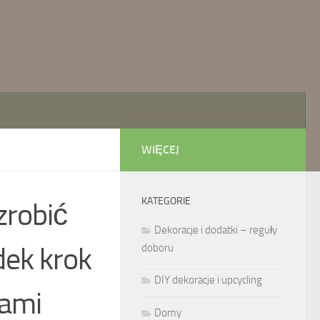
WIĘCEJ
KATEGORIE
zrobić
Dekoracje i dodatki – reguły
dek krok
doboru
DIY dekoracje i upcycling
iami
Domy