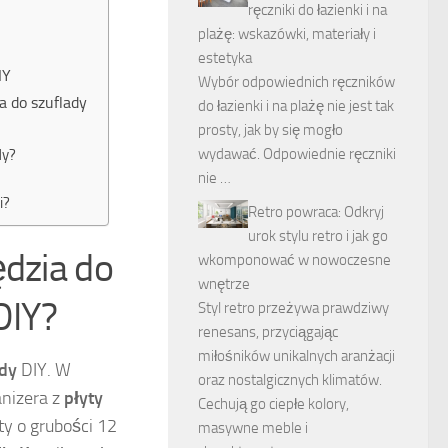
ręczniki do łazienki i na
plażę: wskazówki, materiały i
estetyka
IY
Wybór odpowiednich ręczników
a do szuflady
do łazienki i na plażę nie jest tak
prosty, jak by się mogło
wydawać. Odpowiednie ręczniki
dy?
nie …
i?
Retro powraca: Odkryj
urok stylu retro i jak go
ędzia do
wkomponować w nowoczesne
wnętrze
DIY?
Styl retro przeżywa prawdziwy
renesans, przyciągając
miłośników unikalnych aranżacji
ady
DIY. W
oraz nostalgicznych klimatów.
anizera z
płyty
Cechują go ciepłe kolory,
ty o grubości 12
masywne meble i