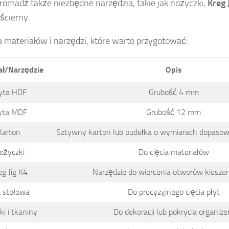
omadź także niezbędne narzędzia, takie jak nożyczki,
Kreg 
 ścierny.
ta materiałów i narzędzi, które warto przygotować:
ał/Narzędzie
Opis
yta HDF
Grubość 4 mm
yta MDF
Grubość 12 mm
Karton
Sztywny karton lub pudełka o wymiarach dopasow
ożyczki
Do cięcia materiałów
eg Jig K4
Narzędzie do wiercenia otworów kiesze
a stołowa
Do precyzyjnego cięcia płyt
ki i tkaniny
Do dekoracji lub pokrycia organize