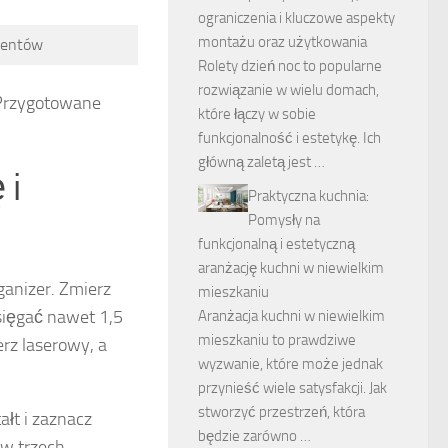
ograniczenia i kluczowe aspekty
montażu oraz użytkowania
mentów
Rolety dzień noc to popularne
rozwiązanie w wielu domach,
 Przygotowane
które łączy w sobie
funkcjonalność i estetykę. Ich
główną zaletą jest …
 i
Praktyczna kuchnia:
Pomysły na
funkcjonalną i estetyczną
aranżację kuchni w niewielkim
anizer. Zmierz
mieszkaniu
sięgać nawet 1,5
Aranżacja kuchni w niewielkim
mieszkaniu to prawdziwe
rz laserowy, a
wyzwanie, które może jednak
przynieść wiele satysfakcji. Jak
stworzyć przestrzeń, która
ałt i zaznacz
będzie zarówno …
 w trzech