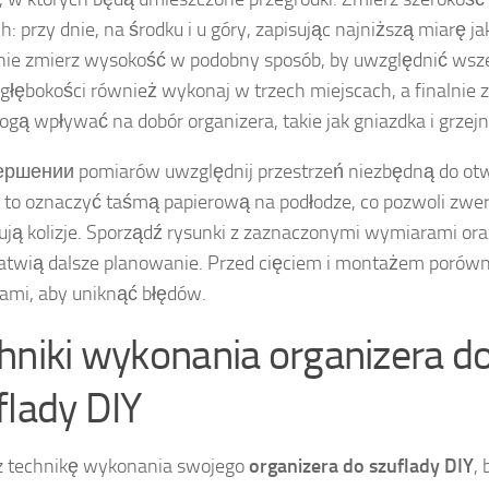
h: przy dnie, na środku i u góry, zapisując najniższą miarę j
ie zmierz wysokość w podobny sposób, by uwzględnić wszel
głębokości również wykonaj w trzech miejscach, a finalnie 
ogą wpływać na dobór organizera, takie jak gniazdka i grzejni
ршении pomiarów uwzględnij przestrzeń niezbędną do otwi
to oznaczyć taśmą papierową na podłodze, co pozwoli zwer
ją kolizje. Sporządź rysunki z zaznaczonymi wymiarami oraz
łatwią dalsze planowanie. Przed cięciem i montażem porówn
mi, aby uniknąć błędów.
hniki wykonania organizera d
flady DIY
z technikę wykonania swojego
organizera do szuflady DIY
, 