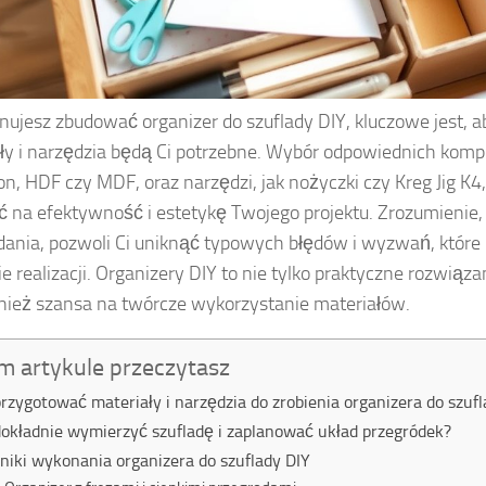
lanujesz zbudować organizer do szuflady DIY, kluczowe jest, a
ły i narzędzia będą Ci potrzebne. Wybór odpowiednich kom
ton, HDF czy MDF, oraz narzędzi, jak nożyczki czy Kreg Jig K
 na efektywność i estetykę Twojego projektu. Zrozumienie, 
dania, pozwoli Ci uniknąć typowych błędów i wyzwań, które
ie realizacji. Organizery DIY to nie tylko praktyczne rozwiąza
nież szansa na twórcze wykorzystanie materiałów.
m artykule przeczytasz
przygotować materiały i narzędzia do zrobienia organizera do szuf
dokładnie wymierzyć szufladę i zaplanować układ przegródek?
niki wykonania organizera do szuflady DIY