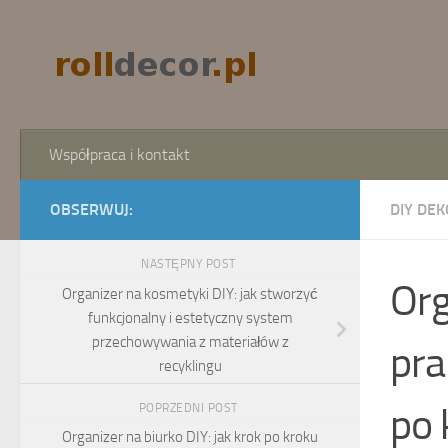
Skip to content
Współpraca i kontakt
OBSERWUJ:
DIY DEK
NASTĘPNY POST
Org
Organizer na kosmetyki DIY: jak stworzyć
funkcjonalny i estetyczny system
przechowywania z materiałów z
pra
recyklingu
po 
POPRZEDNI POST
Organizer na biurko DIY: jak krok po kroku