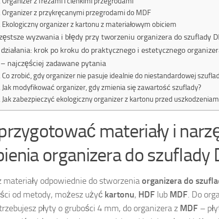
Organizer z frezami i cienkimi przegrodami
Organizer z przykręcanymi przegrodami do MDF
Ekologiczny organizer z kartonu z materiałowym obiciem
zęstsze wyzwania i błędy przy tworzeniu organizera do szuflady D
 działania: krok po kroku do praktycznego i estetycznego organizer
– najczęściej zadawane pytania
Co zrobić, gdy organizer nie pasuje idealnie do niestandardowej szufla
Jak modyfikować organizer, gdy zmienia się zawartość szuflady?
Jak zabezpieczyć ekologiczny organizer z kartonu przed uszkodzeniam
 przygotować materiały i narz
bienia organizera do szuflady 
 materiały odpowiednie do stworzenia
organizera do szufl
ści od metody, możesz użyć
kartonu
,
HDF
lub
MDF
. Do org
rzebujesz płyty o grubości 4 mm, do organizera z
MDF
– pły