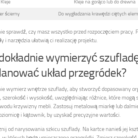
Kleje
Kleje na gorąco lub do drewna
er ścierny
Do wygładzania krawędzi ciętych ele
ie sprawdź, czy masz wszystko przed rozpoczęciem pracy.
y i narzędzia ułatwią ci realizację projektu.
 dokładnie wymierzyć szufladę
lanować układ przegródek?
ie wymierz wnętrze szuflady, aby stworzyć dopasowany org
, szerokość i wysokość, uwzględniając różnice, które mogą 
wodu krzywizny mebli. Zastosuj metalową miarkę lub dalmie
oziomicę i kątownik, by uzyskać precyzyjne wartości.
nij od narysowania szkicu szuflady. Na kartce nanieś jej kszt
, w których będą umieszczone przegródki. Zmierz szerokość