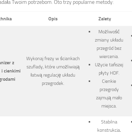
dała Twoim potrzebom. Oto trzy popularne metody:
chnika
Opis
Zalety
Możliwość
zmiany układu
przegród bez
wiercenia.
Wykonaj frezy w ściankach
nizer z
Użycie tańszej
szuflady, które umożliwiają
 i cienkimi
płyty HDF.
łatwą regulację układu
grodami
Cienkie
przegrodek.
przegrody
zajmują mało
miejsca.
Stabilna
konstrukcja,