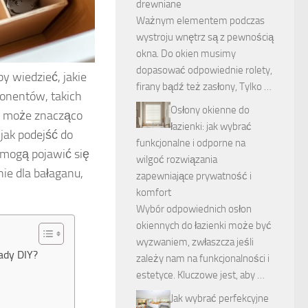
drewniane
Ważnym elementem podczas
wystroju wnętrz są z pewnością
okna. Do okien musimy
dopasować odpowiednie rolety,
by wiedzieć, jakie
firany bądź też zasłony, Tylko …
ponentów, takich
Osłony okienne do
4, może znacząco
łazienki: jak wybrać
jak podejść do
funkcjonalne i odporne na
 mogą pojawić się
wilgoć rozwiązania
nie dla bałaganu,
zapewniające prywatność i
komfort
Wybór odpowiednich osłon
okiennych do łazienki może być
wyzwaniem, zwłaszcza jeśli
lady DIY?
zależy nam na funkcjonalności i
estetyce. Kluczowe jest, aby …
Jak wybrać perfekcyjne