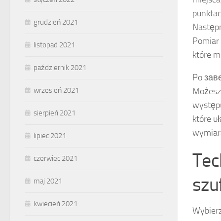
punktac
grudzień 2021
Następn
Pomiar 
listopad 2021
które m
październik 2021
Po заве
Możesz 
wrzesień 2021
występu
sierpień 2021
które u
wymiara
lipiec 2021
Tec
czerwiec 2021
szu
maj 2021
kwiecień 2021
Wybier