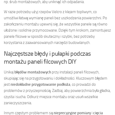
np. śrub montażowych, aby uniknąć ich odpadania.
W razie potrzeby użyj rzepów Velcro z klejem topliwym, co
umożliwi łatwą wymianę paneli bez uszkodzenia powierzchni. Po
zakończeniu montażu upewnij się, że wszystkie panele są równo
ułożone i solidnie przymocowane. Dzięki tym krokom, zamontujesz
panele filcowe w sposób skuteczny i szybki, bez potrzeby
korzystania z zaawansowanych narzędzi budowlanych.
Najczęstsze błędy i pułapki podczas
montażu paneli filcowych DIY
Unikaj
błędów montażowych
przy instalacji paneli filcowych,
skupiając się na przygotowaniu i dokładności. Kluczowym błędem
jest
niedokładne przygotowanie podłoża
, co prowadzi do
problemów z przyczepnością. Zadbaj, aby powierzchnia była gładka,
czysta i sucha. Odkurz miejsce montażu oraz usuń wszelkie
zanieczyszczenia.
Innym częstym problemem są
nieprecyzyjne pomiary
i
cięcia