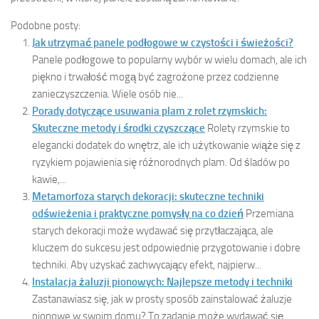
Podobne posty:
Jak utrzymać panele podłogowe w czystości i świeżości?
Panele podłogowe to popularny wybór w wielu domach, ale ich
piękno i trwałość mogą być zagrożone przez codzienne
zanieczyszczenia. Wiele osób nie...
Porady dotyczące usuwania plam z rolet rzymskich:
Skuteczne metody i środki czyszczące
Rolety rzymskie to
elegancki dodatek do wnętrz, ale ich użytkowanie wiąże się z
ryzykiem pojawienia się różnorodnych plam. Od śladów po
kawie,...
Metamorfoza starych dekoracji: skuteczne techniki
odświeżenia i praktyczne pomysły na co dzień
Przemiana
starych dekoracji może wydawać się przytłaczająca, ale
kluczem do sukcesu jest odpowiednie przygotowanie i dobre
techniki. Aby uzyskać zachwycający efekt, najpierw...
Instalacja żaluzji pionowych: Najlepsze metody i techniki
Zastanawiasz się, jak w prosty sposób zainstalować żaluzje
pionowe w swoim domu? To zadanie może wydawać się