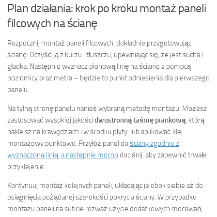
Plan działania: krok po kroku montaż paneli
filcowych na ścianę
Rozpocznij montaż paneli filcowych, dokładnie przygotowując
ścianę. Oczyść ją z kurzu i tłuszczu, upewniając się, że jest sucha i
gładka. Następnie wyznacz pionową linię na ścianie z pomocą
poziomicy oraz metra – będzie to punkt odniesienia dla pierwszego
panelu.
Na tylną stronę panelu nanieś wybraną metodę montażu. Możesz
zastosować wysokiej jakości
dwustronną taśmę piankową
, którą
nakleisz na krawędziach i w środku płyty, lub aplikować klej
montażowy punktowo. Przyłóż panel do
ściany zgodnie z
wyznaczoną linią, a następnie mocno
dociśnij, aby zapewnić trwałe
przyklejenie.
Kontynuuj montaż kolejnych paneli, układając je obok siebie aż do
osiągnięcia pożądanej szerokości pokrycia ściany. W przypadku
montażu paneli na suficie rozważ użycie dodatkowych mocowań,