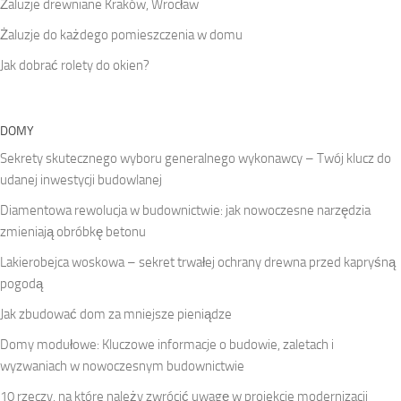
Żaluzje drewniane Kraków, Wrocław
Żaluzje do każdego pomieszczenia w domu
Jak dobrać rolety do okien?
DOMY
Sekrety skutecznego wyboru generalnego wykonawcy – Twój klucz do
udanej inwestycji budowlanej
Diamentowa rewolucja w budownictwie: jak nowoczesne narzędzia
zmieniają obróbkę betonu
Lakierobejca woskowa – sekret trwałej ochrany drewna przed kapryśną
pogodą
Jak zbudować dom za mniejsze pieniądze
Domy modułowe: Kluczowe informacje o budowie, zaletach i
wyzwaniach w nowoczesnym budownictwie
10 rzeczy, na które należy zwrócić uwagę w projekcie modernizacji