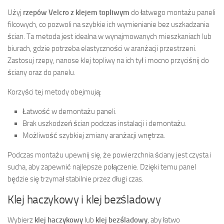
Użyj
rzepów Velcro z klejem topliwym
do łatwego montażu paneli
filcowych, co pozwoli na szybkie ich wymienianie bez uszkadzania
ścian. Ta metoda jest idealna w wynajmowanych mieszkaniach lub
biurach, gdzie potrzeba elastyczności w aranżacji przestrzeni.
Zastosuj rzepy, nanose klej topliwy na ich tył i mocno przyciśnij do
ściany oraz do panelu.
Korzyści tej metody obejmują:
Łatwość w demontażu paneli.
Brak uszkodzeń ścian podczas instalacji i demontażu.
Możliwość szybkiej zmiany aranżacji wnętrza.
Podczas montażu upewnij się, że powierzchnia ściany jest czysta i
sucha, aby zapewnić najlepsze połączenie. Dzięki temu panel
będzie się trzymał stabilnie przez długi czas.
Klej haczykowy i klej bezśladowy
Wybierz
klej haczykowy
lub
klej bezśladowy
, aby łatwo