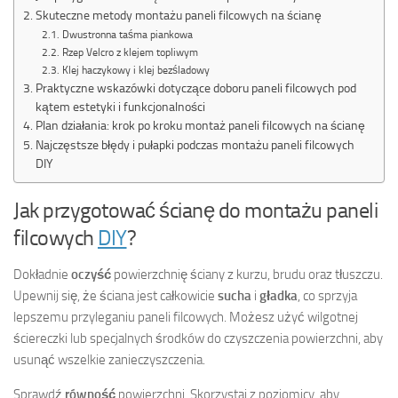
Skuteczne metody montażu paneli filcowych na ścianę
Dwustronna taśma piankowa
Rzep Velcro z klejem topliwym
Klej haczykowy i klej bezśladowy
Praktyczne wskazówki dotyczące doboru paneli filcowych pod
kątem estetyki i funkcjonalności
Plan działania: krok po kroku montaż paneli filcowych na ścianę
Najczęstsze błędy i pułapki podczas montażu paneli filcowych
DIY
Jak przygotować ścianę do montażu paneli
filcowych
DIY
?
Dokładnie
oczyść
powierzchnię ściany z kurzu, brudu oraz tłuszczu.
Upewnij się, że ściana jest całkowicie
sucha
i
gładka
, co sprzyja
lepszemu przyleganiu paneli filcowych. Możesz użyć wilgotnej
ściereczki lub specjalnych środków do czyszczenia powierzchni, aby
usunąć wszelkie zanieczyszczenia.
Sprawdź
równość
powierzchni. Skorzystaj z poziomicy, aby