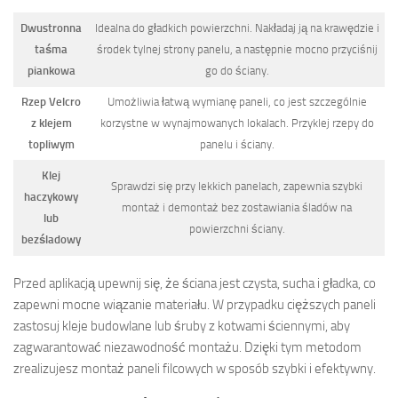
Dwustronna
Idealna do gładkich powierzchni. Nakładaj ją na krawędzie i
taśma
środek tylnej strony panelu, a następnie mocno przyciśnij
piankowa
go do ściany.
Rzep Velcro
Umożliwia łatwą wymianę paneli, co jest szczególnie
z klejem
korzystne w wynajmowanych lokalach. Przyklej rzepy do
topliwym
panelu i ściany.
Klej
Sprawdzi się przy lekkich panelach, zapewnia szybki
haczykowy
montaż i demontaż bez zostawiania śladów na
lub
powierzchni ściany.
bezśladowy
Przed aplikacją upewnij się, że ściana jest czysta, sucha i gładka, co
zapewni mocne wiązanie materiału. W przypadku cięższych paneli
zastosuj kleje budowlane lub śruby z kotwami ściennymi, aby
zagwarantować niezawodność montażu. Dzięki tym metodom
zrealizujesz montaż paneli filcowych w sposób szybki i efektywny.