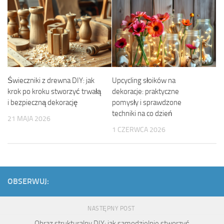
Świeczniki z drewna DIY: jak
Upcycling słoików na
krok po kroku stworzyć trwałą
dekoracje: praktyczne
i bezpieczną dekorację
pomysły i sprawdzone
techniki na co dzień
21 MAJA 2026
1 CZERWCA 2026
OBSERWUJ:
NASTĘPNY POST
Obraz strukturalny DIY: jak samodzielnie stworzyć