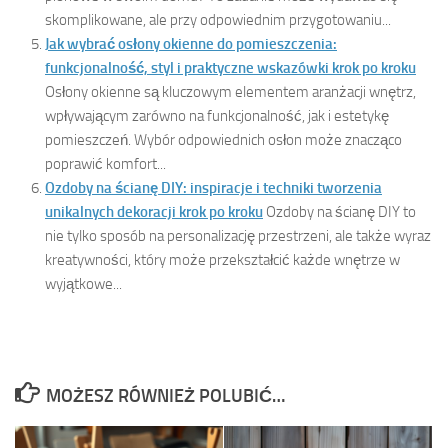
skomplikowane, ale przy odpowiednim przygotowaniu...
Jak wybrać osłony okienne do pomieszczenia:
funkcjonalność, styl i praktyczne wskazówki krok po kroku
Osłony okienne są kluczowym elementem aranżacji wnętrz,
wpływającym zarówno na funkcjonalność, jak i estetykę
pomieszczeń. Wybór odpowiednich osłon może znacząco
poprawić komfort...
Ozdoby na ścianę DIY: inspiracje i techniki tworzenia
unikalnych dekoracji krok po kroku
Ozdoby na ścianę DIY to
nie tylko sposób na personalizację przestrzeni, ale także wyraz
kreatywności, który może przekształcić każde wnętrze w
wyjątkowe...
MOŻESZ RÓWNIEŻ POLUBIĆ…