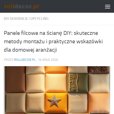
Skip to content
DIY DEKORACJE I UPCYCLING
Panele filcowe na ścianę DIY: skuteczne
metody montażu i praktyczne wskazówki
dla domowej aranżacji
PRZEZ
ROLLDECOR.PL
·
16 MAJA 2026