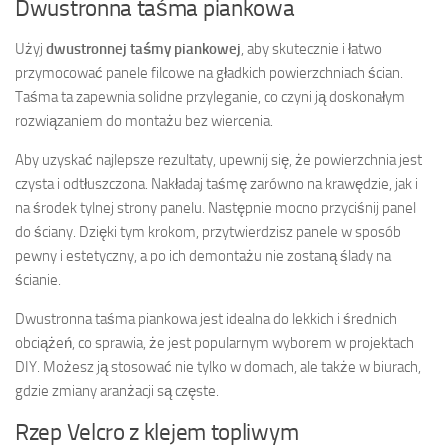
Dwustronna taśma piankowa
Użyj
dwustronnej taśmy piankowej
, aby skutecznie i łatwo
przymocować panele filcowe na gładkich powierzchniach ścian.
Taśma ta zapewnia solidne przyleganie, co czyni ją doskonałym
rozwiązaniem do montażu bez wiercenia.
Aby uzyskać najlepsze rezultaty, upewnij się, że powierzchnia jest
czysta i odtłuszczona. Nakładaj taśmę zarówno na krawędzie, jak i
na środek tylnej strony panelu. Następnie mocno przyciśnij panel
do ściany. Dzięki tym krokom, przytwierdzisz panele w sposób
pewny i estetyczny, a po ich demontażu nie zostaną ślady na
ścianie.
Dwustronna taśma piankowa jest idealna do lekkich i średnich
obciążeń, co sprawia, że jest popularnym wyborem w projektach
DIY. Możesz ją stosować nie tylko w domach, ale także w biurach,
gdzie zmiany aranżacji są częste.
Rzep Velcro z klejem topliwym