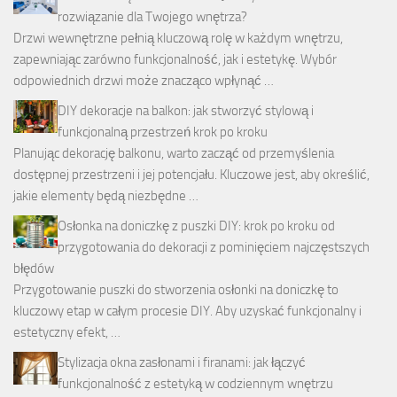
rozwiązanie dla Twojego wnętrza?
Drzwi wewnętrzne pełnią kluczową rolę w każdym wnętrzu,
zapewniając zarówno funkcjonalność, jak i estetykę. Wybór
odpowiednich drzwi może znacząco wpłynąć …
DIY dekoracje na balkon: jak stworzyć stylową i
funkcjonalną przestrzeń krok po kroku
Planując dekorację balkonu, warto zacząć od przemyślenia
dostępnej przestrzeni i jej potencjału. Kluczowe jest, aby określić,
jakie elementy będą niezbędne …
Osłonka na doniczkę z puszki DIY: krok po kroku od
przygotowania do dekoracji z pominięciem najczęstszych
błędów
Przygotowanie puszki do stworzenia osłonki na doniczkę to
kluczowy etap w całym procesie DIY. Aby uzyskać funkcjonalny i
estetyczny efekt, …
Stylizacja okna zasłonami i firanami: jak łączyć
funkcjonalność z estetyką w codziennym wnętrzu