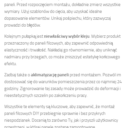
paneli. Przed rozpoczęciem montażu, dokładnie zmierz wszystkie
wymiary. Użyj szablonów do cięcia, aby uzyskać idealne
dopasowanie elementów. Unikaj pośpiechu, który zazwyczaj
prowadzi do błędów.
Kolejnym pułapką jest
niewłaściwy wybór kleju
. Wybierz produkt
przeznaczony do paneli filcowych, aby zapewnić odpowiednią
elastyczność i trwałość. Nakładaj go równomiernie, aby uniknąć
nadmiaru przy brzegach, co może zniszczyć estetykę końcowego
efektu.
Zadbaj także o
aklimatyzację paneli
przed montażem. Pozwól im
dostosować się do warunków pomieszczenia przez co najmniej 24
godziny. Zignorowanie tej zasady może prowadzić do deformacji i
nieestetycznych szczelin po zakończeniu pracy.
Wszystkie te elementy są kluczowe, aby zapewnić, że montaż
paneli filcowych DIY przebiegnie sprawnie i bez przykrych
niespodzianek. Docenią to zarówno Ty, jak i przyszli użytkownicy
przestrzeni, w której panele zostaną zamontowane.