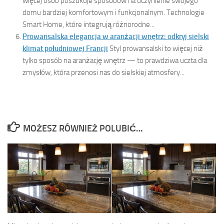
więcej osób poszukuje sposobów na uczynienie swojego
domu bardziej komfortowym i funkcjonalnym. Technologie
Smart Home, które integrują różnorodne...
Prowansalska elegancja w aranżacji wnętrz: odkryj sielski
klimat południowej Francji
Styl prowansalski to więcej niż
tylko sposób na aranżację wnętrz — to prawdziwa uczta dla
zmysłów, która przenosi nas do sielskiej atmosfery...
MOŻESZ RÓWNIEŻ POLUBIĆ…