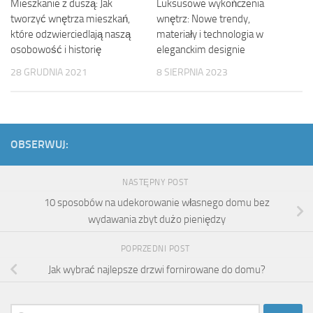
Mieszkanie z duszą: Jak
Luksusowe wykończenia
tworzyć wnętrza mieszkań,
wnętrz: Nowe trendy,
które odzwierciedlają naszą
materiały i technologia w
osobowość i historię
eleganckim designie
28 GRUDNIA 2021
8 SIERPNIA 2023
OBSERWUJ:
NASTĘPNY POST
10 sposobów na udekorowanie własnego domu bez
wydawania zbyt dużo pieniędzy
POPRZEDNI POST
Jak wybrać najlepsze drzwi fornirowane do domu?
Szukaj: