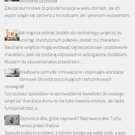
wyzwania użytkowe
Żaluzje aluminiowe to popularna opcja w wielu domach, ale ich
wybór wiąże się zarówno z korzyściami, jak i pewnymi wyzwaniami.
…
Jak mądrze dobrać dodatki do neutralnego wnętrza, by
uniknąć stylistycznych pułapek i dodać mu charakteru
Neutralne wnętrza mogą wydawać się bezosobowe i pozbawione
charakteru, jeśli nie zostaną odpowiednio wzbogacone dodatkami.
Kluczem do ożywienia takiej przestrzeni …
Kreatywne pomysły: Innowacyjne i inspirujące aranżacje
domowe dla osób poszukujących nietuzinkowych
rozwiązań
Czy szukasz sposobów na wprowadzenie świeżości do swojego
wnętrza? Aranżacja domu to nie tylko kwestia estetyki, ale także
funkcjonalności, a …
Zepsuta pralka, gdzie naprawić? Naprawa pralek Tychy,
serwis pralek Kraków
Zepsuta pralka to problem, z którym zmaga się wiele osób, a jego