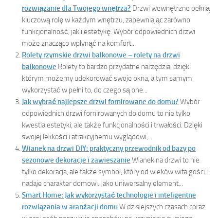
rozwiązanie dla Twojego wnętrza?
Drzwi wewnętrzne pełnią
kluczową rolę w każdym wnętrzu, zapewniając zarówno
funkcjonalność, jak i estetykę. Wybór odpowiednich drzwi
może znacząco wpłynąć na komfort...
Rolety rzymskie drzwi balkonowe – rolety na drzwi
balkonowe
Rolety to bardzo przydatne narzędzia, dzięki
którym możemy udekorować swoje okna, a tym samym
wykorzystać w pełni to, do czego są one...
Jak wybrać najlepsze drzwi fornirowane do domu?
Wybór
odpowiednich drzwi fornirowanych do domu to nie tylko
kwestia estetyki, ale także funkcjonalności i trwałości. Dzięki
swojej lekkości i atrakcyjnemu wyglądowi,...
Wianek na drzwi DIY: praktyczny przewodnik od bazy po
sezonowe dekoracje i zawieszanie
Wianek na drzwi to nie
tylko dekoracja, ale także symbol, który od wieków wita gości i
nadaje charakter domowi. Jako uniwersalny element...
Smart Home: Jak wykorzystać technologie i inteligentne
rozwiązania w aranżacji domu
W dzisiejszych czasach coraz