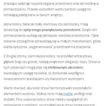
znacząco wpłynąć na postrzeganie przestrzeni oraz atmosferę w
pomieszczeniu. Przede wszystkim warto zwrócić uwagę na
istniejącą paletę barw w danym wnętrzu.
Jasne kolory, takie jak biały, kremowy czy jasnoszary, mają
tendencję do
optycznego powiększania przestrzeni
. Dzięki nim
pomieszczenia wydają się jaśniejsze i bardziej przestronne. Takie
odcienie szczególnie sprawdzają się w małych mieszkaniach, gdzie
każda optycznie „wygenerowana” przestrzeń ma znaczenie.
Z drugiej strony, ciemniejsze kolory, na przykład antracytowy,
głęboki brąz czy granat, nadają wnętrzom elegancji i stylu. Drzwi w
tych odcieniach mogą stać się
efektownym akcentem
,
zwracającym uwagę na siebie, co doskonale współgra z
nowoczesnymi aranżacjami czy klasycznym wystrojem.
Warto również, aby kolor drzwi harmonizował z pozostałymi
elementami wystroju. Wpływ na to mają
meble
, podłogi oraz
dodatki. Przy wyborze koloru drzwi należy uwzględnić ich
zestawienie z meblami; na przykład jasne drzwi mogą tworzyć