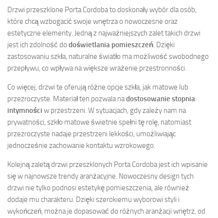
Drzwi przeszklone Porta Cordoba to doskonały wybór dla osób,
które chcą wzbogacić swoje wnętrza o nowoczesne oraz
estetyczne elementy. Jedną z najważniejszych zalet takich drzwi
jest ich zdolność do
doświetlania pomieszczeń
. Dzięki
zastosowaniu szkła, naturalne światło ma możliwość swobodnego
przepływu, co wpływa na większe wrażenie przestronności.
Co więcej, drzwi te oferują różne opcje szkła, jak matowe lub
przezroczyste. Materiał ten pozwala na
dostosowanie stopnia
intymności
w przestrzeni. W sytuacjach, gdy zależy nam na
prywatności, szkło matowe świetnie spełni tę rolę, natomiast
przezroczyste nadaje przestrzeni lekkości, umożliwiając
jednocześnie zachowanie kontaktu wzrokowego.
Kolejną zaletą drzwi przeszklonych Porta Cordoba jest ich wpisanie
się w najnowsze trendy aranżacyjne. Nowoczesny design tych
drzwi nie tylko podnosi estetykę pomieszczenia, ale również
dodaje mu charakteru. Dzięki szerokiemu wyborowi styli i
wykończeń, można je dopasować do różnych aranżacji wnętrz, od