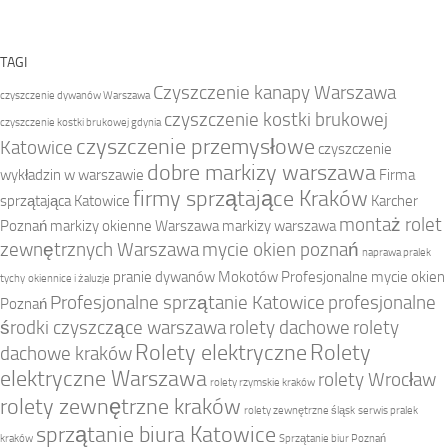
TAGI
Czyszczenie kanapy Warszawa
czyszczenie dywanów Warszawa
czyszczenie kostki brukowej
czyszczenie kostki brukowej gdynia
czyszczenie przemysłowe
Katowice
czyszczenie
dobre markizy warszawa
wykładzin w warszawie
Firma
firmy sprzątające Kraków
sprzątająca Katowice
Karcher
montaż rolet
Poznań
markizy okienne Warszawa
markizy warszawa
zewnętrznych Warszawa
mycie okien poznań
naprawa pralek
pranie dywanów Mokotów
Profesjonalne mycie okien
tychy
okiennice i żaluzje
Profesjonalne sprzątanie Katowice
profesjonalne
Poznań
środki czyszczące warszawa
rolety dachowe
rolety
Rolety elektryczne
Rolety
dachowe kraków
elektryczne Warszawa
rolety Wrocław
rolety rzymskie kraków
rolety zewnętrzne kraków
rolety zewnętrzne śląsk
serwis pralek
sprzątanie biura Katowice
kraków
Sprzątanie biur Poznań