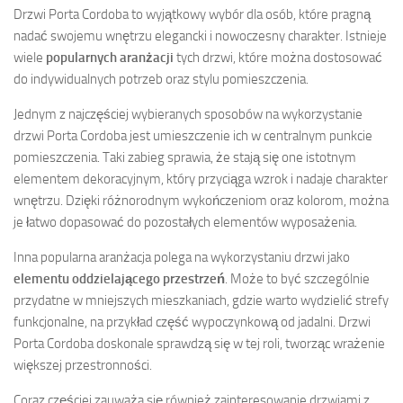
Drzwi Porta Cordoba to wyjątkowy wybór dla osób, które pragną
nadać swojemu wnętrzu elegancki i nowoczesny charakter. Istnieje
wiele
popularnych aranżacji
tych drzwi, które można dostosować
do indywidualnych potrzeb oraz stylu pomieszczenia.
Jednym z najczęściej wybieranych sposobów na wykorzystanie
drzwi Porta Cordoba jest umieszczenie ich w centralnym punkcie
pomieszczenia. Taki zabieg sprawia, że stają się one istotnym
elementem dekoracyjnym, który przyciąga wzrok i nadaje charakter
wnętrzu. Dzięki różnorodnym wykończeniom oraz kolorom, można
je łatwo dopasować do pozostałych elementów wyposażenia.
Inna popularna aranżacja polega na wykorzystaniu drzwi jako
elementu oddzielającego przestrzeń
. Może to być szczególnie
przydatne w mniejszych mieszkaniach, gdzie warto wydzielić strefy
funkcjonalne, na przykład część wypoczynkową od jadalni. Drzwi
Porta Cordoba doskonale sprawdzą się w tej roli, tworząc wrażenie
większej przestronności.
Coraz częściej zauważa się również zainteresowanie drzwiami z