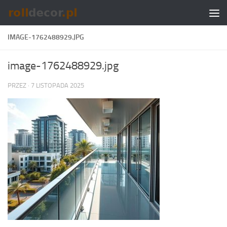
Skip to content
IMAGE-1762488929.JPG
image-1762488929.jpg
PRZEZ
·
7 LISTOPADA 2025