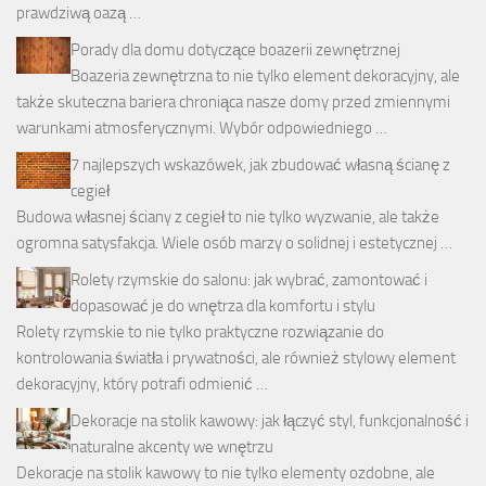
prawdziwą oazą …
Porady dla domu dotyczące boazerii zewnętrznej
Boazeria zewnętrzna to nie tylko element dekoracyjny, ale
także skuteczna bariera chroniąca nasze domy przed zmiennymi
warunkami atmosferycznymi. Wybór odpowiedniego …
7 najlepszych wskazówek, jak zbudować własną ścianę z
cegieł
Budowa własnej ściany z cegieł to nie tylko wyzwanie, ale także
ogromna satysfakcja. Wiele osób marzy o solidnej i estetycznej …
Rolety rzymskie do salonu: jak wybrać, zamontować i
dopasować je do wnętrza dla komfortu i stylu
Rolety rzymskie to nie tylko praktyczne rozwiązanie do
kontrolowania światła i prywatności, ale również stylowy element
dekoracyjny, który potrafi odmienić …
Dekoracje na stolik kawowy: jak łączyć styl, funkcjonalność i
naturalne akcenty we wnętrzu
Dekoracje na stolik kawowy to nie tylko elementy ozdobne, ale