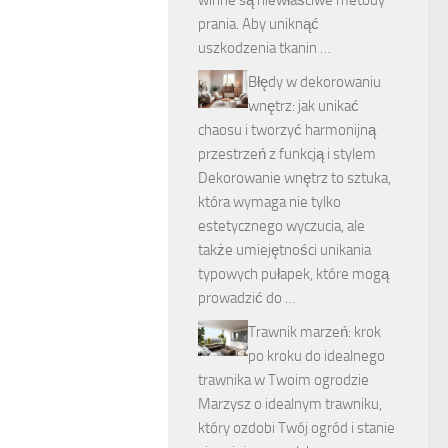
winne są niewłaściwe metody
prania. Aby uniknąć
uszkodzenia tkanin …
Błędy w dekorowaniu
wnętrz: jak unikać
chaosu i tworzyć harmonijną
przestrzeń z funkcją i stylem
Dekorowanie wnętrz to sztuka,
która wymaga nie tylko
estetycznego wyczucia, ale
także umiejętności unikania
typowych pułapek, które mogą
prowadzić do …
Trawnik marzeń: krok
po kroku do idealnego
trawnika w Twoim ogrodzie
Marzysz o idealnym trawniku,
który ozdobi Twój ogród i stanie