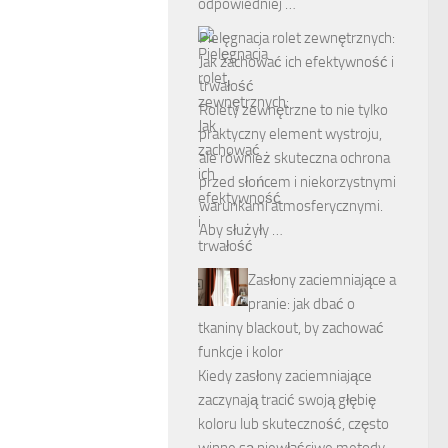
odpowiedniej …
Pielęgnacja rolet zewnętrznych:
Jak zachować ich efektywność i
trwałość
Rolety zewnętrzne to nie tylko
praktyczny element wystroju,
ale również skuteczna ochrona
przed słońcem i niekorzystnymi
warunkami atmosferycznymi.
Aby służyły …
Zasłony zaciemniające a
pranie: jak dbać o
tkaniny blackout, by zachować
funkcje i kolor
Kiedy zasłony zaciemniające
zaczynają tracić swoją głębię
koloru lub skuteczność, często