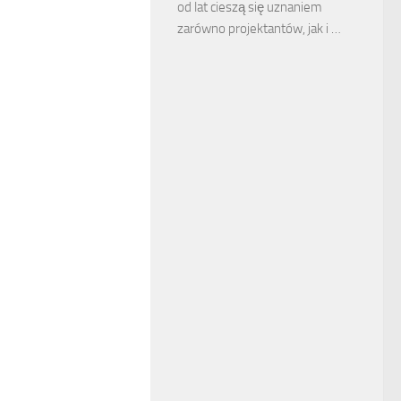
od lat cieszą się uznaniem
zarówno projektantów, jak i …