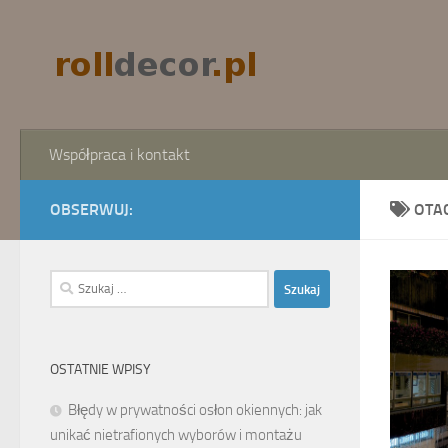
Skip to content
Współpraca i kontakt
OBSERWUJ:
OTA
Szukaj:
OSTATNIE WPISY
Błędy w prywatności osłon okiennych: jak
unikać nietrafionych wyborów i montażu