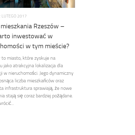
2 LUTEGO 2017
mieszkania Rzeszów –
arto inwestować w
chomości w tym mieście?
to miasto, które zyskuje na
u jako atrakcyjna lokalizacja dla
ji w nieruchomości. Jego dynamiczny
rosnąca liczba mieszkańców oraz
ta infrastruktura sprawiają, że nowe
ia stają się coraz bardziej pożądane.
rócić...