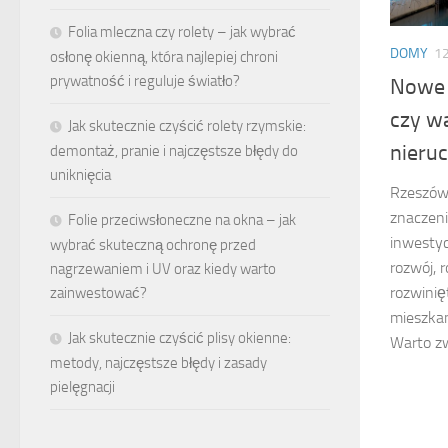
Folia mleczna czy rolety – jak wybrać
DOMY
1
osłonę okienną, która najlepiej chroni
prywatność i reguluje światło?
Nowe 
czy w
Jak skutecznie czyścić rolety rzymskie:
nieru
demontaż, pranie i najczęstsze błędy do
uniknięcia
Rzeszów 
znaczeni
Folie przeciwsłoneczne na okna – jak
inwestyc
wybrać skuteczną ochronę przed
rozwój, 
nagrzewaniem i UV oraz kiedy warto
rozwinię
zainwestować?
mieszkan
Jak skutecznie czyścić plisy okienne:
Warto zw
metody, najczęstsze błędy i zasady
pielęgnacji