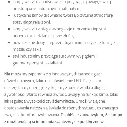
lampy w stylu skandynawskim przyciągają uwagę swoją
prostotą oraz naturalnymi materiałami,
rustykalne lampy drewniane tworzą przytulną atmosferę
sprzyjającą relaksowi,
lampy w stylu vintage wzbogacają otoczenie ciepłymi
odcieniami i detalami z przeszłości,
nowoczesny design reprezentują minimalistyczne formy z
metalu czy szkła,
styl industrialny przyciąga surowym wyglądem i
geometrycznymi kształtami.
Nie możemy zapomnieć o innowacyjnych technologiach
oświetleniowych, takich jak oświetlenie LED. Dzięki nim
oszczędzamy energię i zyskujemy źródło światła o długiej
żywotności. Warto również zwrócić uwagę na funkcje lamp, takie
jak regulacja wysokości czy ściemniacze. Umożliwiają one
dostosowanie natężenia światła do różnych sytuacji, co znacząco
zwiększa komfort użytkowania.
Osobiście zauważyłem, że lampy
z możliwością ściemniania są niezwykle praktyczne w