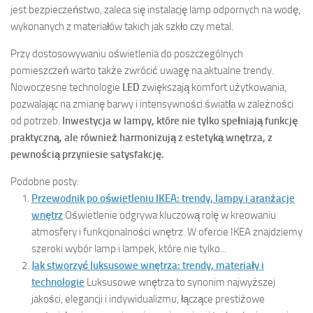
jest bezpieczeństwo, zaleca się instalację lamp odpornych na wodę,
wykonanych z materiałów takich jak szkło czy metal.
Przy dostosowywaniu oświetlenia do poszczególnych
pomieszczeń warto także zwrócić uwagę na aktualne trendy.
Nowoczesne technologie
LED
zwiększają komfort użytkowania,
pozwalając na zmianę barwy i intensywności światła w zależności
od potrzeb.
Inwestycja w lampy, które nie tylko spełniają funkcję
praktyczną, ale również harmonizują z estetyką wnętrza, z
pewnością przyniesie satysfakcję.
Podobne posty:
Przewodnik po oświetleniu IKEA: trendy, lampy i aranżacje
wnętrz
Oświetlenie odgrywa kluczową rolę w kreowaniu
atmosfery i funkcjonalności wnętrz. W ofercie IKEA znajdziemy
szeroki wybór lamp i lampek, które nie tylko...
Jak stworzyć luksusowe wnętrza: trendy, materiały i
technologie
Luksusowe wnętrza to synonim najwyższej
jakości, elegancji i indywidualizmu, łączące prestiżowe