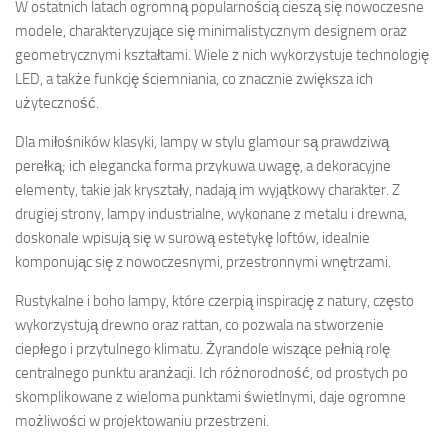
W ostatnich latach ogromną popularnością cieszą się nowoczesne
modele, charakteryzujące się minimalistycznym designem oraz
geometrycznymi kształtami. Wiele z nich wykorzystuje technologię
LED, a także funkcję ściemniania, co znacznie zwiększa ich
użyteczność.
Dla miłośników klasyki, lampy w stylu glamour są prawdziwą
perełką; ich elegancka forma przykuwa uwagę, a dekoracyjne
elementy, takie jak kryształy, nadają im wyjątkowy charakter. Z
drugiej strony, lampy industrialne, wykonane z metalu i drewna,
doskonale wpisują się w surową estetykę loftów, idealnie
komponując się z nowoczesnymi, przestronnymi wnętrzami.
Rustykalne i boho lampy, które czerpią inspirację z natury, często
wykorzystują drewno oraz rattan, co pozwala na stworzenie
ciepłego i przytulnego klimatu. Żyrandole wiszące pełnią rolę
centralnego punktu aranżacji. Ich różnorodność, od prostych po
skomplikowane z wieloma punktami świetlnymi, daje ogromne
możliwości w projektowaniu przestrzeni.