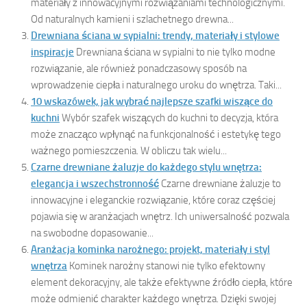
materiały z innowacyjnymi rozwiązaniami technologicznymi.
Od naturalnych kamieni i szlachetnego drewna...
Drewniana ściana w sypialni: trendy, materiały i stylowe
inspiracje
Drewniana ściana w sypialni to nie tylko modne
rozwiązanie, ale również ponadczasowy sposób na
wprowadzenie ciepła i naturalnego uroku do wnętrza. Taki...
10 wskazówek, jak wybrać najlepsze szafki wiszące do
kuchni
Wybór szafek wiszących do kuchni to decyzja, która
może znacząco wpłynąć na funkcjonalność i estetykę tego
ważnego pomieszczenia. W obliczu tak wielu...
Czarne drewniane żaluzje do każdego stylu wnętrza:
elegancja i wszechstronność
Czarne drewniane żaluzje to
innowacyjne i eleganckie rozwiązanie, które coraz częściej
pojawia się w aranżacjach wnętrz. Ich uniwersalność pozwala
na swobodne dopasowanie...
Aranżacja kominka narożnego: projekt, materiały i styl
wnętrza
Kominek narożny stanowi nie tylko efektowny
element dekoracyjny, ale także efektywne źródło ciepła, które
może odmienić charakter każdego wnętrza. Dzięki swojej