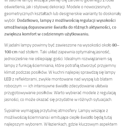
W salonie lampy wiszące pełnią rolę zarówno głównego źródła
oświetlenia, jak i stylowej dekoracji. Modele o nowoczesnych,
geometrycznych kształtach lub designerskie warianty to doskonały
wybór.
Dodatkowo, lampy z możliwością regulacji wysokości
umożliwiają dopasowanie światła do różnych aktywności, co
zwiększa komfort w codziennym użytkowaniu.
W jadalni lampy powinny być zawieszone na wysokości około
80–
100 cm
nad stołem. Taki układ zapewnia optymalną jasność,
jednocześnie nie oślepiając gości. Idealnym rozwiązaniem są
lampy z funkcją ściemniania, które potrafią stworzyć przyjemny
klimat podczas posiłków. W kuchni najlepiej sprawdzą się lampy
LED
z reflektorami, zwykle montowane nad wyspą lub blatem
roboczym — ich intensywne światło zdecydowanie ułatwia
przygotowywanie posiłków. Warto wybierać modele z regulacją
jasności, co może okazać się przydatne w różnych sytuacjach.
Sypialnie wymagają przytulnej atmosfery. Lampy wiszące z
możliwością ściemniania i emitujące ciepłe światło będą tutaj
najlepszym wyborem. W łazienkach, gdzie kluczowym aspektem