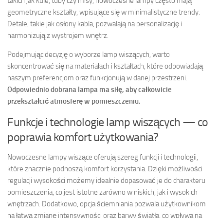
takich jak kule, tuby czy misy, nowoczesne lampy często mają
geometryczne kształty, wpisujące się w minimalistyczne trendy.
Detale, takie jak osłony kabla, pozwalają na personalizację i
harmonizują z wystrojem wnętrz.
Podejmując decyzję o wyborze lamp wiszących, warto
skoncentrować się na materiałach i kształtach, które odpowiadają
naszym preferencjom oraz funkcjonują w danej przestrzeni.
Odpowiednio dobrana lampa ma siłę, aby całkowicie
przekształcić atmosferę w pomieszczeniu.
Funkcje i technologie lamp wiszących — co
poprawia komfort użytkowania?
Nowoczesne lampy wiszące oferują szereg funkcji i technologii,
które znacznie podnoszą komfort korzystania. Dzięki możliwości
regulacji wysokości możemy idealnie dopasować je do charakteru
pomieszczenia, co jest istotne zarówno w niskich, jak i wysokich
wnętrzach. Dodatkowo, opcja ściemniania pozwala użytkownikom
na łatwą zmianę intensywności oraz barwy światła, co wpływa na