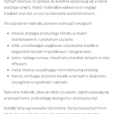
różnych tworzyw, co sprawia, że świetnie wpasowują się w różne
aranżacje wnętrz. Wybór materiałów wpływa na ich wygląd,
trwałość oraz styl, co czyni je niezwykle wszechstronnymi.
Oto popularne materiały używane w lampach wiszących:
drewno, dodające przytulnego klimatu w stylach
skandynawskim, rustykalnym czy boho,
szkło, umożliwiające wyjątkowe rozpraszanie światła w
eleganckich lampach kryształowych i designerskich,
beton, nadający surowy, industrialny charakter lampom w stylu
loftowym,
metal, idealnie uzupełniający minimalistyczną estetykę,
tkaniny, emitujące przytulne światło w lampach z abażurami,
szczególnie w sypialniach i salonach.
Naturalne materiały, takie jak rattan czy papier, często pojawiają się
w lampach boho, podkreślając ekologiczny i artystyczny styl.
Kształty lamp są niezwykle różnorodne. Oprócz klasycznych form,