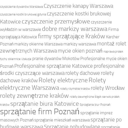
Czyszczenie kanapy Warszawa
czyszczenie dywanów Warszawa
czyszczenie kostki brukowej
czyszczenie kostki brukowej gdynia
czyszczenie przemysłowe
Katowice
czyszczenie
dobre markizy warszawa
wykładzin w warszawie
Firma
firmy sprzątające Kraków
sprzątająca Katowice
Karcher
montaż rolet
Poznań
markizy okienne Warszawa
markizy warszawa
zewnętrznych Warszawa
mycie okien poznań
naprawa pralek
pranie dywanów Mokotów
Profesjonalne mycie okien
tychy
okiennice i żaluzje
Profesjonalne sprzątanie Katowice
profesjonalne
Poznań
środki czyszczące warszawa
rolety dachowe
rolety
Rolety elektryczne
Rolety
dachowe kraków
elektryczne Warszawa
rolety Wrocław
rolety rzymskie kraków
rolety zewnętrzne kraków
rolety zewnętrzne śląsk
serwis pralek
sprzątanie biura Katowice
kraków
Sprzątanie biur Poznań
sprzątanie firm Poznań
sprzątanie imprez
sprzątanie po
masowych Poznań
sprzątanie mieszkań warszawa
budowie warszawa
Sprzątanie pobudowlane
sprzątanie