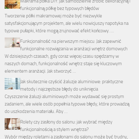
Makrama półka DIY: jak samodzielnie zrobić dekoracyjną i
funkcjonalną półkę bez typowych błędów
Tworzenie półki makramowej może być niezwykle
satysfakcjonującym projektem, ale wielu nowicjuszy napotyka na
typowe pułapki, które mogą zrujnować efekt końcowy. …
Funkcjonalność na pierwszym miejscu: Jak zapewnić
funkcjonalne rozwiązania w aranżacji wnętrz domowych
W dzisiejszych czasach, gdy coraz więcej czasu spędzamy w
naszych domach, funkcjonalność wnętrz staje się kluczowym
elementem aranżacji. Jak stworzyć …
Jak skutecznie czyścić żaluzje aluminiowe: praktyczne
metody i najczęstsze błędy do uniknięcia
Czyszczenie żaluzji aluminiowych może wydawać się prostym
zadaniem, ale wiele osób popełnia typowe błędy, które prowadzą
do uszkodzenia materiału. Aby …
Rolety czy zasłony do salonu: jak wybrać między
funkcjonalnością a stylem wnętrza?
Wybór między roletami a zasłonami do salonu może być trudny,