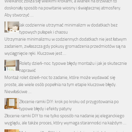
Wielkanoc zbliża się wielkimi krokami, a wianek na drzwiach to
doskonały sposób na powitanie wiosny i świątecznej atmosfery.
Aby stworzyć …
Jak codziennie utrzymać minimalizm w dodatkach bez
typowych pułapek i chaosu
Utrzymanie minimalizmu w codziennych dodatkach nie jest łatwym
zadaniem, zwłaszcza gdy pokusy gromadzenia przedmiotów są na
wyciągnięcie ręki. Kluczowe jest …
Rolety dzień-noc: typowe błędy montażu i jak je skutecznie
naprawić
Montaż rolet dzień-noc to zadanie, które może wydawać się
proste, ale wiele osób popełnia na tym etapie kluczowe błędy.
Niewłaściwe …
Złocenie ramki DIY: krok po kroku od przygotowania po
typowe błędy i efekty patyny
Złocenie ramki DIY to nie tylko sposób na nadanie jej eleganckiego
wyglądu, ale także proces, który wymaga staranności na każdym …