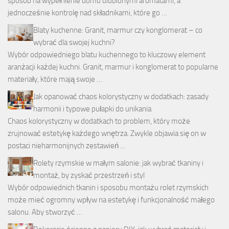
sposób na wypełnienie domu ulubionymi aromatami, a
jednocześnie kontrolę nad składnikami, które go …
Blaty kuchenne: Granit, marmur czy konglomerat – co
wybrać dla swojej kuchni?
Wybór odpowiedniego blatu kuchennego to kluczowy element
aranżacji każdej kuchni. Granit, marmur i konglomerat to popularne
materiały, które mają swoje …
Jak opanować chaos kolorystyczny w dodatkach: zasady
harmonii i typowe pułapki do unikania
Chaos kolorystyczny w dodatkach to problem, który może
zrujnować estetykę każdego wnętrza. Zwykle objawia się on w
postaci nieharmonijnych zestawień …
Rolety rzymskie w małym salonie: jak wybrać tkaniny i
montaż, by zyskać przestrzeń i styl
Wybór odpowiednich tkanin i sposobu montażu rolet rzymskich
może mieć ogromny wpływ na estetykę i funkcjonalność małego
salonu. Aby stworzyć …