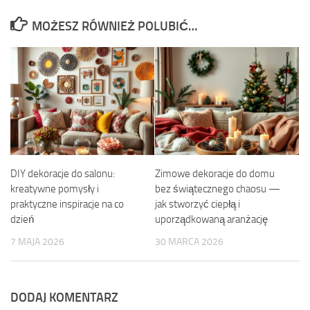
MOŻESZ RÓWNIEŻ POLUBIĆ…
DIY dekoracje do salonu:
Zimowe dekoracje do domu
kreatywne pomysły i
bez świątecznego chaosu —
praktyczne inspiracje na co
jak stworzyć ciepłą i
dzień
uporządkowaną aranżację
7 MAJA 2026
30 MARCA 2026
DODAJ KOMENTARZ