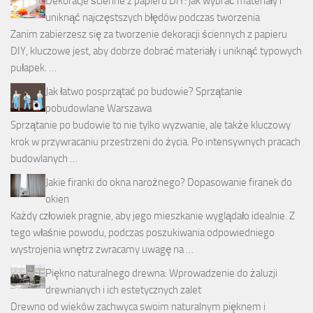
Dekoracje ścienne z papieru DIY: jak wybrać materiały i
uniknąć najczęstszych błędów podczas tworzenia
Zanim zabierzesz się za tworzenie dekoracji ściennych z papieru
DIY, kluczowe jest, aby dobrze dobrać materiały i uniknąć typowych
pułapek. …
Jak łatwo posprzątać po budowie? Sprzątanie
pobudowlane Warszawa
Sprzątanie po budowie to nie tylko wyzwanie, ale także kluczowy
krok w przywracaniu przestrzeni do życia. Po intensywnych pracach
budowlanych …
Jakie firanki do okna narożnego? Dopasowanie firanek do
okien
Każdy człowiek pragnie, aby jego mieszkanie wyglądało idealnie. Z
tego właśnie powodu, podczas poszukiwania odpowiedniego
wystrojenia wnętrz zwracamy uwagę na …
Piękno naturalnego drewna: Wprowadzenie do żaluzji
drewnianych i ich estetycznych zalet
Drewno od wieków zachwyca swoim naturalnym pięknem i