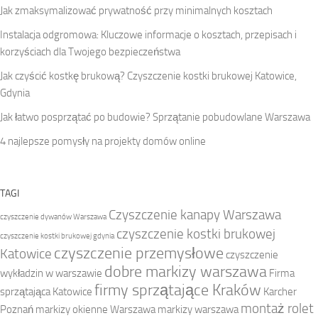
Jak zmaksymalizować prywatność przy minimalnych kosztach
Instalacja odgromowa: Kluczowe informacje o kosztach, przepisach i
korzyściach dla Twojego bezpieczeństwa
Jak czyścić kostkę brukową? Czyszczenie kostki brukowej Katowice,
Gdynia
Jak łatwo posprzątać po budowie? Sprzątanie pobudowlane Warszawa
4 najlepsze pomysły na projekty domów online
TAGI
Czyszczenie kanapy Warszawa
czyszczenie dywanów Warszawa
czyszczenie kostki brukowej
czyszczenie kostki brukowej gdynia
czyszczenie przemysłowe
Katowice
czyszczenie
dobre markizy warszawa
wykładzin w warszawie
Firma
firmy sprzątające Kraków
sprzątająca Katowice
Karcher
montaż rolet
Poznań
markizy okienne Warszawa
markizy warszawa