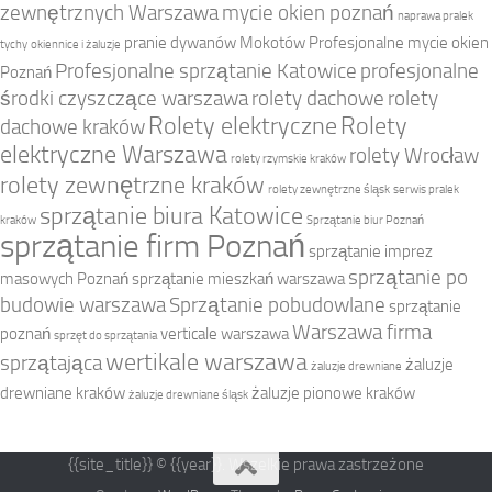
zewnętrznych Warszawa
mycie okien poznań
naprawa pralek
pranie dywanów Mokotów
Profesjonalne mycie okien
tychy
okiennice i żaluzje
Profesjonalne sprzątanie Katowice
profesjonalne
Poznań
środki czyszczące warszawa
rolety dachowe
rolety
Rolety elektryczne
Rolety
dachowe kraków
elektryczne Warszawa
rolety Wrocław
rolety rzymskie kraków
rolety zewnętrzne kraków
rolety zewnętrzne śląsk
serwis pralek
sprzątanie biura Katowice
kraków
Sprzątanie biur Poznań
sprzątanie firm Poznań
sprzątanie imprez
sprzątanie po
masowych Poznań
sprzątanie mieszkań warszawa
budowie warszawa
Sprzątanie pobudowlane
sprzątanie
Warszawa firma
poznań
verticale warszawa
sprzęt do sprzątania
wertikale warszawa
sprzątająca
żaluzje
żaluzje drewniane
drewniane kraków
żaluzje pionowe kraków
żaluzje drewniane śląsk
{{site_title}} © {{year}}. Wszelkie prawa zastrzeżone