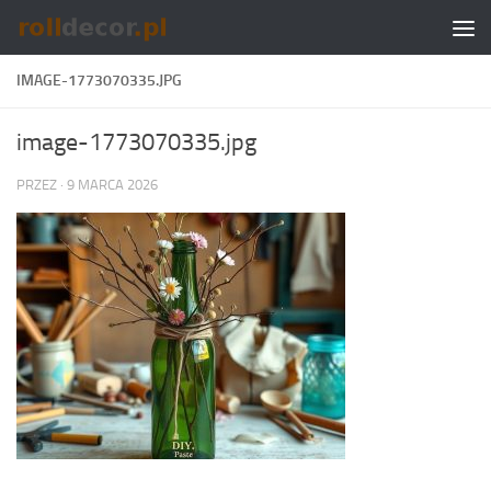
Skip to content
IMAGE-1773070335.JPG
image-1773070335.jpg
PRZEZ
·
9 MARCA 2026