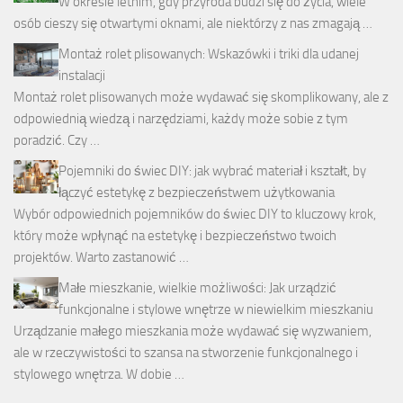
W okresie letnim, gdy przyroda budzi się do życia, wiele
osób cieszy się otwartymi oknami, ale niektórzy z nas zmagają …
Montaż rolet plisowanych: Wskazówki i triki dla udanej
instalacji
Montaż rolet plisowanych może wydawać się skomplikowany, ale z
odpowiednią wiedzą i narzędziami, każdy może sobie z tym
poradzić. Czy …
Pojemniki do świec DIY: jak wybrać materiał i kształt, by
łączyć estetykę z bezpieczeństwem użytkowania
Wybór odpowiednich pojemników do świec DIY to kluczowy krok,
który może wpłynąć na estetykę i bezpieczeństwo twoich
projektów. Warto zastanowić …
Małe mieszkanie, wielkie możliwości: Jak urządzić
funkcjonalne i stylowe wnętrze w niewielkim mieszkaniu
Urządzanie małego mieszkania może wydawać się wyzwaniem,
ale w rzeczywistości to szansa na stworzenie funkcjonalnego i
stylowego wnętrza. W dobie …