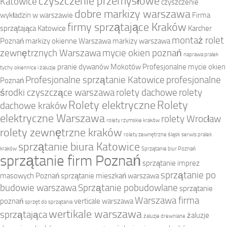
czyszczenie przemysłowe
Katowice
czyszczenie
dobre markizy warszawa
wykładzin w warszawie
Firma
firmy sprzątające Kraków
sprzątająca Katowice
Karcher
montaż rolet
Poznań
markizy okienne Warszawa
markizy warszawa
zewnętrznych Warszawa
mycie okien poznań
naprawa pralek
pranie dywanów Mokotów
Profesjonalne mycie okien
tychy
okiennice i żaluzje
Profesjonalne sprzątanie Katowice
profesjonalne
Poznań
środki czyszczące warszawa
rolety dachowe
rolety
Rolety elektryczne
Rolety
dachowe kraków
elektryczne Warszawa
rolety Wrocław
rolety rzymskie kraków
rolety zewnętrzne kraków
rolety zewnętrzne śląsk
serwis pralek
sprzątanie biura Katowice
kraków
Sprzątanie biur Poznań
sprzątanie firm Poznań
sprzątanie imprez
sprzątanie po
masowych Poznań
sprzątanie mieszkań warszawa
budowie warszawa
Sprzątanie pobudowlane
sprzątanie
Warszawa firma
poznań
verticale warszawa
sprzęt do sprzątania
wertikale warszawa
sprzątająca
żaluzje
żaluzje drewniane