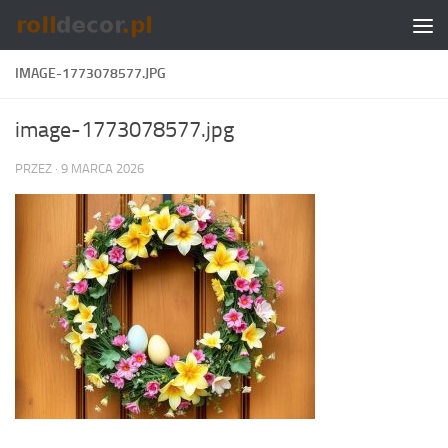
Skip to content
IMAGE-1773078577.JPG
image-1773078577.jpg
PRZEZ
·
9 MARCA 2026