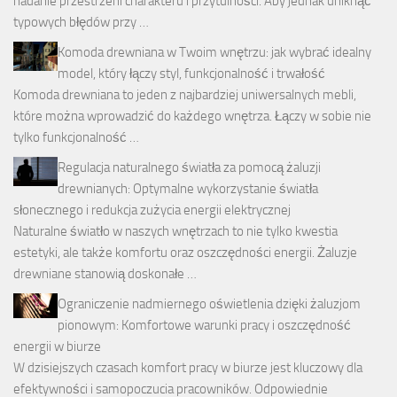
nadanie przestrzeni charakteru i przytulności. Aby jednak uniknąć
typowych błędów przy …
Komoda drewniana w Twoim wnętrzu: jak wybrać idealny
model, który łączy styl, funkcjonalność i trwałość
Komoda drewniana to jeden z najbardziej uniwersalnych mebli,
które można wprowadzić do każdego wnętrza. Łączy w sobie nie
tylko funkcjonalność …
Regulacja naturalnego światła za pomocą żaluzji
drewnianych: Optymalne wykorzystanie światła
słonecznego i redukcja zużycia energii elektrycznej
Naturalne światło w naszych wnętrzach to nie tylko kwestia
estetyki, ale także komfortu oraz oszczędności energii. Żaluzje
drewniane stanowią doskonałe …
Ograniczenie nadmiernego oświetlenia dzięki żaluzjom
pionowym: Komfortowe warunki pracy i oszczędność
energii w biurze
W dzisiejszych czasach komfort pracy w biurze jest kluczowy dla
efektywności i samopoczucia pracowników. Odpowiednie