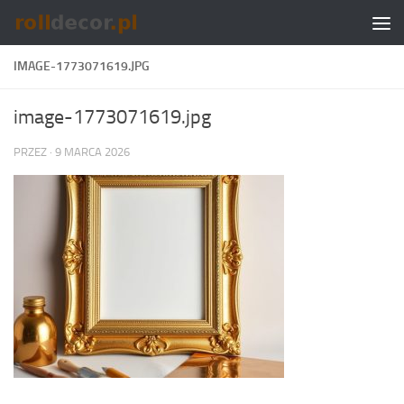
Skip to content
IMAGE-1773071619.JPG
image-1773071619.jpg
PRZEZ
·
9 MARCA 2026