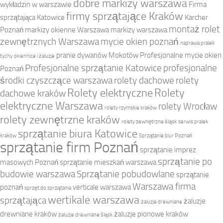
dobre markizy warszawa
wykładzin w warszawie
Firma
firmy sprzątające Kraków
sprzątająca Katowice
Karcher
montaż rolet
Poznań
markizy okienne Warszawa
markizy warszawa
zewnętrznych Warszawa
mycie okien poznań
naprawa pralek
pranie dywanów Mokotów
Profesjonalne mycie okien
tychy
okiennice i żaluzje
Profesjonalne sprzątanie Katowice
profesjonalne
Poznań
środki czyszczące warszawa
rolety dachowe
rolety
Rolety elektryczne
Rolety
dachowe kraków
elektryczne Warszawa
rolety Wrocław
rolety rzymskie kraków
rolety zewnętrzne kraków
rolety zewnętrzne śląsk
serwis pralek
sprzątanie biura Katowice
kraków
Sprzątanie biur Poznań
sprzątanie firm Poznań
sprzątanie imprez
sprzątanie po
masowych Poznań
sprzątanie mieszkań warszawa
budowie warszawa
Sprzątanie pobudowlane
sprzątanie
Warszawa firma
poznań
verticale warszawa
sprzęt do sprzątania
wertikale warszawa
sprzątająca
żaluzje
żaluzje drewniane
drewniane kraków
żaluzje pionowe kraków
żaluzje drewniane śląsk