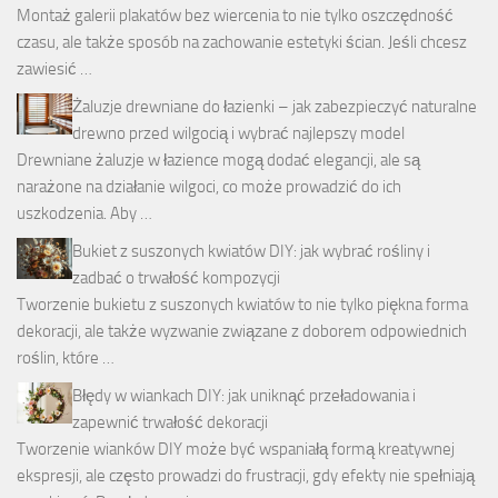
Montaż galerii plakatów bez wiercenia to nie tylko oszczędność
czasu, ale także sposób na zachowanie estetyki ścian. Jeśli chcesz
zawiesić …
Żaluzje drewniane do łazienki – jak zabezpieczyć naturalne
drewno przed wilgocią i wybrać najlepszy model
Drewniane żaluzje w łazience mogą dodać elegancji, ale są
narażone na działanie wilgoci, co może prowadzić do ich
uszkodzenia. Aby …
Bukiet z suszonych kwiatów DIY: jak wybrać rośliny i
zadbać o trwałość kompozycji
Tworzenie bukietu z suszonych kwiatów to nie tylko piękna forma
dekoracji, ale także wyzwanie związane z doborem odpowiednich
roślin, które …
Błędy w wiankach DIY: jak uniknąć przeładowania i
zapewnić trwałość dekoracji
Tworzenie wianków DIY może być wspaniałą formą kreatywnej
ekspresji, ale często prowadzi do frustracji, gdy efekty nie spełniają