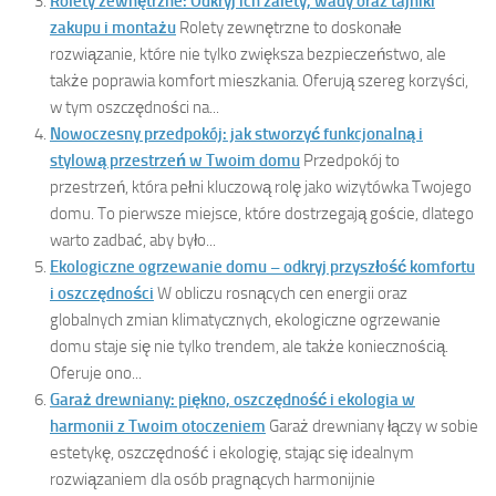
Rolety zewnętrzne: Odkryj ich zalety, wady oraz tajniki
zakupu i montażu
Rolety zewnętrzne to doskonałe
rozwiązanie, które nie tylko zwiększa bezpieczeństwo, ale
także poprawia komfort mieszkania. Oferują szereg korzyści,
w tym oszczędności na...
Nowoczesny przedpokój: jak stworzyć funkcjonalną i
stylową przestrzeń w Twoim domu
Przedpokój to
przestrzeń, która pełni kluczową rolę jako wizytówka Twojego
domu. To pierwsze miejsce, które dostrzegają goście, dlatego
warto zadbać, aby było...
Ekologiczne ogrzewanie domu – odkryj przyszłość komfortu
i oszczędności
W obliczu rosnących cen energii oraz
globalnych zmian klimatycznych, ekologiczne ogrzewanie
domu staje się nie tylko trendem, ale także koniecznością.
Oferuje ono...
Garaż drewniany: piękno, oszczędność i ekologia w
harmonii z Twoim otoczeniem
Garaż drewniany łączy w sobie
estetykę, oszczędność i ekologię, stając się idealnym
rozwiązaniem dla osób pragnących harmonijnie