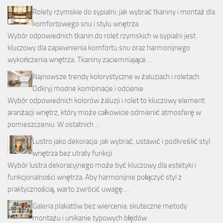
Rolety rzymskie do sypialni: jak wybrać tkaniny i montaż dla
komfortowego snu i stylu wnętrza
Wybór odpowiednich tkanin do rolet rzymskich w sypialni jest
kluczowy dla zapewnienia komfortu snu oraz harmonijnego
wykończenia wnętrza. Tkaniny zaciemniające …
Najnowsze trendy kolorystyczne w żaluzjach i roletach:
Odkryj modne kombinacje i odcienie
Wybór odpowiednich kolorów żaluzji i rolet to kluczowy element
aranżacji wnętrz, który może całkowicie odmienić atmosferę w
pomieszczeniu. W ostatnich …
Lustro jako dekoracja: jak wybrać, ustawić i podkreślić styl
wnętrza bez utraty funkcji
Wybór lustra dekoracyjnego może być kluczowy dla estetyki i
funkcjonalności wnętrza. Aby harmonijnie połączyć styl z
praktycznością, warto zwrócić uwagę …
Galeria plakatów bez wiercenia: skuteczne metody
montażu i unikanie typowych błędów