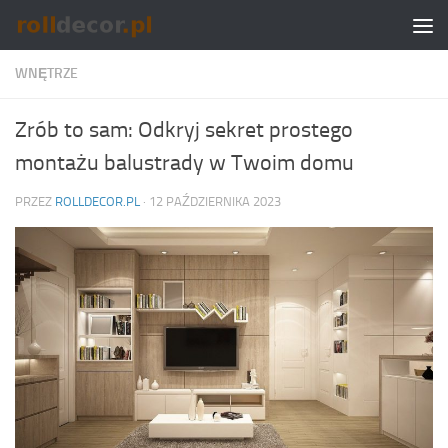
Skip to content
WNĘTRZE
Zrób to sam: Odkryj sekret prostego
montażu balustrady w Twoim domu
PRZEZ
ROLLDECOR.PL
·
12 PAŹDZIERNIKA 2023