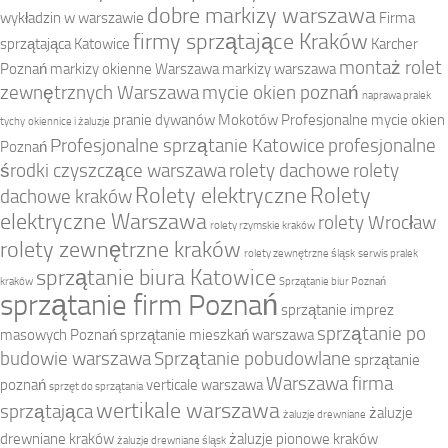
dobre markizy warszawa
wykładzin w warszawie
Firma
firmy sprzątające Kraków
sprzątająca Katowice
Karcher
montaż rolet
Poznań
markizy okienne Warszawa
markizy warszawa
zewnętrznych Warszawa
mycie okien poznań
naprawa pralek
pranie dywanów Mokotów
Profesjonalne mycie okien
tychy
okiennice i żaluzje
Profesjonalne sprzątanie Katowice
profesjonalne
Poznań
środki czyszczące warszawa
rolety dachowe
rolety
Rolety elektryczne
Rolety
dachowe kraków
elektryczne Warszawa
rolety Wrocław
rolety rzymskie kraków
rolety zewnętrzne kraków
rolety zewnętrzne śląsk
serwis pralek
sprzątanie biura Katowice
kraków
Sprzątanie biur Poznań
sprzątanie firm Poznań
sprzątanie imprez
sprzątanie po
masowych Poznań
sprzątanie mieszkań warszawa
budowie warszawa
Sprzątanie pobudowlane
sprzątanie
Warszawa firma
poznań
verticale warszawa
sprzęt do sprzątania
wertikale warszawa
sprzątająca
żaluzje
żaluzje drewniane
drewniane kraków
żaluzje pionowe kraków
żaluzje drewniane śląsk