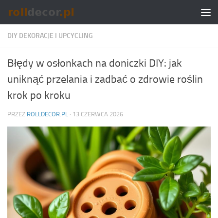
Skip to content
DIY DEKORACJE I UPCYCLING
Błędy w osłonkach na doniczki DIY: jak
uniknąć przelania i zadbać o zdrowie roślin
krok po kroku
PRZEZ
ROLLDECOR.PL
·
13 CZERWCA 2026