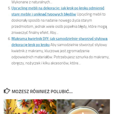
Wykonane z naturalnych...
Upcycling mebli na dekoracje: jak krok po kroku odmienić
stare meble i uniknąć typowych błędów
Upcycling mebli to
doskonały sposób na nadanie nowego życia starym
przedmiotom, jednak wiele osób popełnia błędy, które mogą
zniweczyć finalny efekt. Aby...
Makrama kwietnik DIY: jak samodzielnie stworzyć stylową
dekorację krok po kroku
Aby samodzielnie stworzyć stylowy
kwietnik z makramy, kluczowe jest zgromadzenie
odpowiednich materiałów. Potrzebujesz sznurka do makramy,
obręczy, nożyczek i kilku akcesoriów, które...
MOŻESZ RÓWNIEŻ POLUBIĆ…