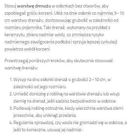
Stosuj
warstwę drenażu
w osłonkach bez otworów, aby
zapobiegać gniciu korzeni. Ułóż na dnie osłonki co najmniej 3–10
cm warstwy drenażu, dostosowując grubość w zależności od
rozmiaru pojemnika. Taki drenaż, wykonany na przykład z
keramzytu, zbiera nadmiar wody, co zmniejsza ryzyko
nadmiernego zawilgocenia podłoża i sprzyja lepszej cyrkulacji
powietrza wokół korzeni.
Przestrzegaj poniższych kroków, aby skutecznie stosować
warstwę drenażu:
Wysyp na dno osłonki drenaż o grubości 2–10 cm, w
zależności od jego rozmiaru.
Umieść doniczkę z rośliną na warstwie drenażu lub wsyp
ziemię na drenaż, jeśli sadzisz bezpośrednio w osłonce.
Podlewaj roślinę ostrożnie, kiedy wierzchnia warstwa ziemi
przeschnie, aby uniknąć przelania.
Regularnie sprawdzaj, czy woda nie gromadzi się w osłonce, a
jeśli to konieczne, usuwaj jej nadmiar.