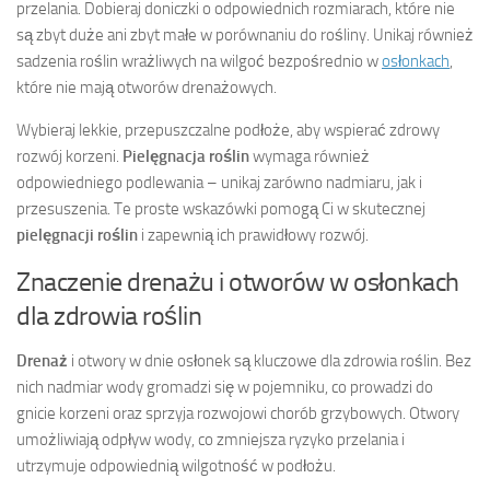
przelania. Dobieraj doniczki o odpowiednich rozmiarach, które nie
są zbyt duże ani zbyt małe w porównaniu do rośliny. Unikaj również
sadzenia roślin wrażliwych na wilgoć bezpośrednio w
osłonkach
,
które nie mają otworów drenażowych.
Wybieraj lekkie, przepuszczalne podłoże, aby wspierać zdrowy
rozwój korzeni.
Pielęgnacja roślin
wymaga również
odpowiedniego podlewania – unikaj zarówno nadmiaru, jak i
przesuszenia. Te proste wskazówki pomogą Ci w skutecznej
pielęgnacji roślin
i zapewnią ich prawidłowy rozwój.
Znaczenie drenażu i otworów w osłonkach
dla zdrowia roślin
Drenaż
i otwory w dnie osłonek są kluczowe dla zdrowia roślin. Bez
nich nadmiar wody gromadzi się w pojemniku, co prowadzi do
gnicie korzeni oraz sprzyja rozwojowi chorób grzybowych. Otwory
umożliwiają odpływ wody, co zmniejsza ryzyko przelania i
utrzymuje odpowiednią wilgotność w podłożu.