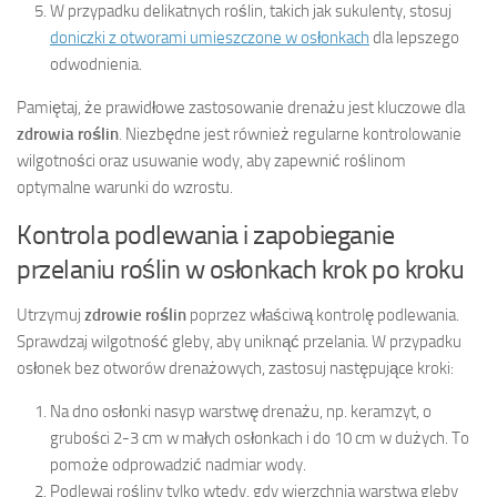
W przypadku delikatnych roślin, takich jak sukulenty, stosuj
doniczki z otworami umieszczone w osłonkach
dla lepszego
odwodnienia.
Pamiętaj, że prawidłowe zastosowanie drenażu jest kluczowe dla
zdrowia roślin
. Niezbędne jest również regularne kontrolowanie
wilgotności oraz usuwanie wody, aby zapewnić roślinom
optymalne warunki do wzrostu.
Kontrola podlewania i zapobieganie
przelaniu roślin w osłonkach krok po kroku
Utrzymuj
zdrowie roślin
poprzez właściwą kontrolę podlewania.
Sprawdzaj wilgotność gleby, aby uniknąć przelania. W przypadku
osłonek bez otworów drenażowych, zastosuj następujące kroki:
Na dno osłonki nasyp warstwę drenażu, np. keramzyt, o
grubości 2-3 cm w małych osłonkach i do 10 cm w dużych. To
pomoże odprowadzić nadmiar wody.
Podlewaj rośliny tylko wtedy, gdy wierzchnia warstwa gleby