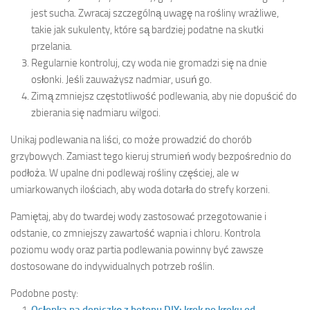
jest sucha. Zwracaj szczególną uwagę na rośliny wrażliwe,
takie jak sukulenty, które są bardziej podatne na skutki
przelania.
Regularnie kontroluj, czy woda nie gromadzi się na dnie
osłonki. Jeśli zauważysz nadmiar, usuń go.
Zimą zmniejsz częstotliwość podlewania, aby nie dopuścić do
zbierania się nadmiaru wilgoci.
Unikaj podlewania na liści, co może prowadzić do chorób
grzybowych. Zamiast tego kieruj strumień wody bezpośrednio do
podłoża. W upalne dni podlewaj rośliny częściej, ale w
umiarkowanych ilościach, aby woda dotarła do strefy korzeni.
Pamiętaj, aby do twardej wody zastosować przegotowanie i
odstanie, co zmniejszy zawartość wapnia i chloru. Kontrola
poziomu wody oraz partia podlewania powinny być zawsze
dostosowane do indywidualnych potrzeb roślin.
Podobne posty:
Osłonka na doniczkę z betonu DIY: krok po kroku od