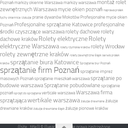
montaż rolet
Poznań
markizy okienne Warszawa
markizy warszawa
zewnętrznych Warszawa
mycie okien poznań
naprawa pralek
pranie dywanów Mokotów
Profesjonalne mycie okien
tychy
okiennice i żaluzje
Profesjonalne sprzątanie Katowice
profesjonalne
Poznań
środki czyszczące warszawa
rolety dachowe
rolety
Rolety elektryczne
Rolety
dachowe kraków
elektryczne Warszawa
rolety Wrocław
rolety rzymskie kraków
rolety zewnętrzne kraków
rolety zewnętrzne śląsk
serwis pralek
sprzątanie biura Katowice
kraków
Sprzątanie biur Poznań
sprzątanie firm Poznań
sprzątanie imprez
sprzątanie po
masowych Poznań
sprzątanie mieszkań warszawa
budowie warszawa
Sprzątanie pobudowlane
sprzątanie
Warszawa firma
poznań
verticale warszawa
sprzęt do sprzątania
wertikale warszawa
sprzątająca
żaluzje
żaluzje drewniane
drewniane kraków
żaluzje pionowe kraków
żaluzje drewniane śląsk
{{site_title}} © {{year}}. Wszelkie prawa zastrzeżone