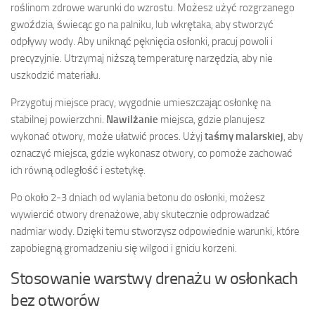
roślinom zdrowe warunki do wzrostu. Możesz użyć rozgrzanego
gwoździa, świecąc go na palniku, lub wkrętaka, aby stworzyć
odpływy wody. Aby uniknąć pęknięcia osłonki, pracuj powoli i
precyzyjnie. Utrzymaj niższą temperaturę narzędzia, aby nie
uszkodzić materiału.
Przygotuj miejsce pracy, wygodnie umieszczając osłonkę na
stabilnej powierzchni.
Nawilżanie
miejsca, gdzie planujesz
wykonać otwory, może ułatwić proces. Użyj
taśmy malarskiej
, aby
oznaczyć miejsca, gdzie wykonasz otwory, co pomoże zachować
ich równą odległość i estetykę.
Po około 2-3 dniach od wylania betonu do osłonki, możesz
wywiercić otwory drenażowe, aby skutecznie odprowadzać
nadmiar wody. Dzięki temu stworzysz odpowiednie warunki, które
zapobiegną gromadzeniu się wilgoci i gniciu korzeni.
Stosowanie warstwy drenażu w osłonkach
bez otworów