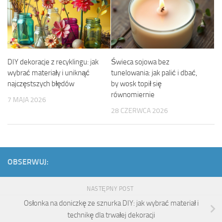
DIY dekoracje z recyklingu: jak
Świeca sojowa bez
wybrać materiały i uniknąć
tunelowania: jak palić i dbać,
najczęstszych błędów
by wosk topił się
równomiernie
7 MAJA 2026
28 CZERWCA 2026
OBSERWUJ:
NASTĘPNY POST
Osłonka na doniczkę ze sznurka DIY: jak wybrać materiał i
technikę dla trwałej dekoracji