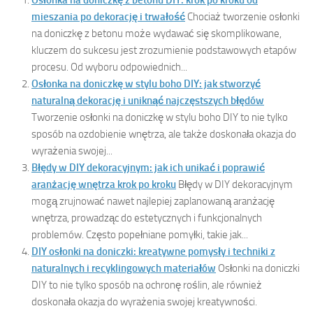
mieszania po dekorację i trwałość
Chociaż tworzenie osłonki
na doniczkę z betonu może wydawać się skomplikowane,
kluczem do sukcesu jest zrozumienie podstawowych etapów
procesu. Od wyboru odpowiednich...
Osłonka na doniczkę w stylu boho DIY: jak stworzyć
naturalną dekorację i uniknąć najczęstszych błędów
Tworzenie osłonki na doniczkę w stylu boho DIY to nie tylko
sposób na ozdobienie wnętrza, ale także doskonała okazja do
wyrażenia swojej...
Błędy w DIY dekoracyjnym: jak ich unikać i poprawić
aranżację wnętrza krok po kroku
Błędy w DIY dekoracyjnym
mogą zrujnować nawet najlepiej zaplanowaną aranżację
wnętrza, prowadząc do estetycznych i funkcjonalnych
problemów. Często popełniane pomyłki, takie jak...
DIY osłonki na doniczki: kreatywne pomysły i techniki z
naturalnych i recyklingowych materiałów
Osłonki na doniczki
DIY to nie tylko sposób na ochronę roślin, ale również
doskonała okazja do wyrażenia swojej kreatywności.