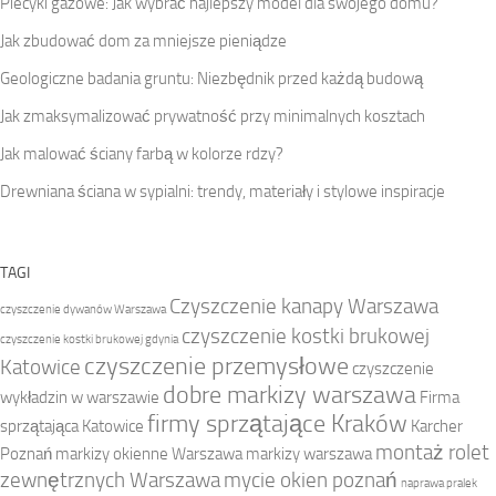
Piecyki gazowe: Jak wybrać najlepszy model dla swojego domu?
Jak zbudować dom za mniejsze pieniądze
Geologiczne badania gruntu: Niezbędnik przed każdą budową
Jak zmaksymalizować prywatność przy minimalnych kosztach
Jak malować ściany farbą w kolorze rdzy?
Drewniana ściana w sypialni: trendy, materiały i stylowe inspiracje
TAGI
Czyszczenie kanapy Warszawa
czyszczenie dywanów Warszawa
czyszczenie kostki brukowej
czyszczenie kostki brukowej gdynia
czyszczenie przemysłowe
Katowice
czyszczenie
dobre markizy warszawa
wykładzin w warszawie
Firma
firmy sprzątające Kraków
sprzątająca Katowice
Karcher
montaż rolet
Poznań
markizy okienne Warszawa
markizy warszawa
zewnętrznych Warszawa
mycie okien poznań
naprawa pralek