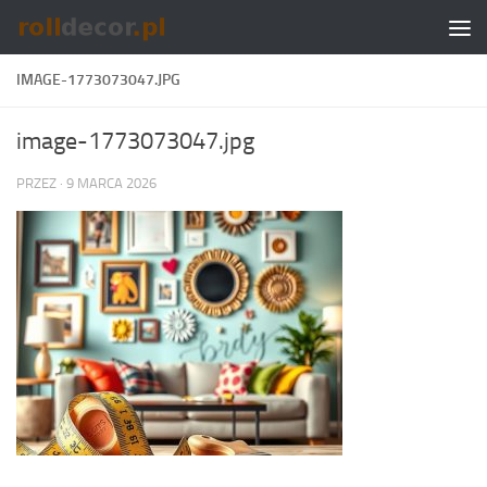
Skip to content
IMAGE-1773073047.JPG
image-1773073047.jpg
PRZEZ
·
9 MARCA 2026