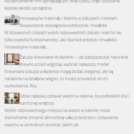
na zatrudnienie firm sprzątających. Brak czasu, chęć uzyskania
lepszej jakości sprzątania …
Innowacyjne materiały i tkaniny w żaluzjach i roletach:
Nowoczesne rozwiązania estetyczne i trwałość
W dzisiejszych czasach wybór odpowiednich żaluzji i rolet to nie
tylko kwestia funkcjonalności, ale również estetyki i trwałości.
Innowacyjne materiały, …
Żaluzje drewniane do łazienki – jak zabezpieczyć naturalne
drewno przed wilgocią i wybrać najlepszy model
Drewniane żaluzje w łazience mogą dodać elegancji, ale są
narażone na działanie wilgoci, co może prowadzić do ich
uszkodzenia. Aby …
Gdzie najlepiej ustawić wazon w salonie, by podkreślić styl i
harmonię wnętrza
Wybór odpowiedniego miejsca na wazon w salonie może
diametralnie zmienić atmosferę całej przestrzeni. Ustawienie
wazonu w centralnym punkcie, takim jak …