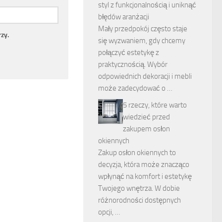
styl z funkcjonalnością i uniknąć
błędów aranżacji
Mały przedpokój często staje
zy.
się wyzwaniem, gdy chcemy
połączyć estetykę z
praktycznością. Wybór
odpowiednich dekoracji i mebli
może zadecydować o …
5 rzeczy, które warto
wiedzieć przed
zakupem osłon
okiennych
Zakup osłon okiennych to
decyzja, która może znacząco
wpłynąć na komfort i estetykę
Twojego wnętrza. W dobie
różnorodności dostępnych
opcji, …