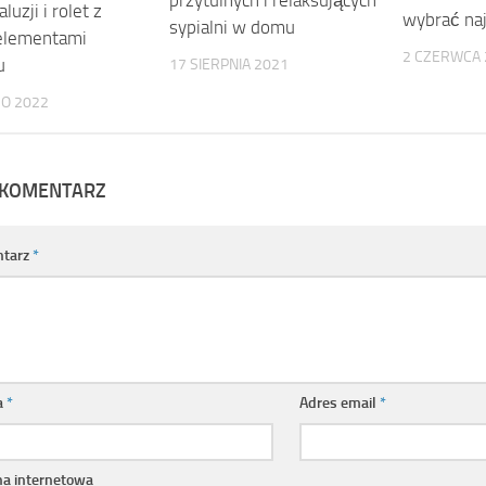
przytulnych i relaksujących
luzji i rolet z
wybrać naj
sypialni w domu
elementami
2 CZERWCA 
u
17 SIERPNIA 2021
GO 2022
 KOMENTARZ
tarz
*
a
*
Adres email
*
na internetowa