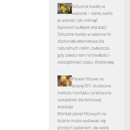
Sztuczne kwiaty w
wazonie – kiedy warto
je wybrać i jak uniknąć
typowych pułapek aranżacji
Sztuczne kwiaty w wazonie to
doskonała alternatywa dla
naturalnych roślin, zwłaszcza
gdy zależy nam na trwałości i
oszczędności czasu. Wybierając
…
Panele filcowe na
ścianę DIY: skuteczne
metody montażu i praktyczne
wskazówki dla domowej
aranżacji
Montaż paneli filcowych na
ścianie może wydawać się
prostym zadaniem, ale wiele