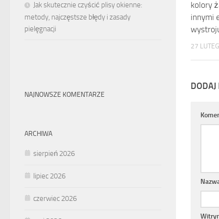
kolory ża
Jak skutecznie czyścić plisy okienne:
innymi 
metody, najczęstsze błędy i zasady
pielęgnacji
wystroj
27 LUTE
DODAJ
NAJNOWSZE KOMENTARZE
Komen
ARCHIWA
sierpień 2026
lipiec 2026
Nazw
czerwiec 2026
Witry