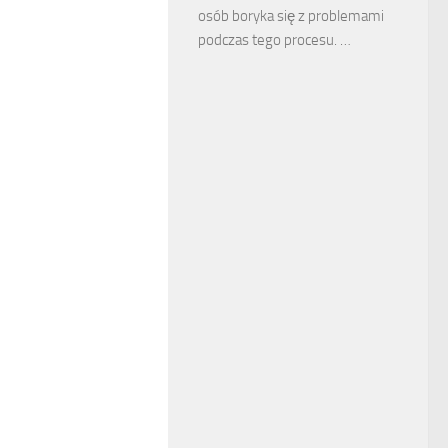
osób boryka się z problemami
podczas tego procesu. …