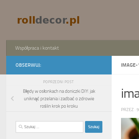
Skip to content
Współpraca i kontakt
OBSERWUJ:
IMAGE-
POPRZEDNI POST
im
Błędy w osłonkach na doniczki DIY: jak
uniknąć przelania i zadbać o zdrowie
roślin krok po kroku
PRZEZ
·
9
Szukaj: