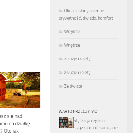
Okna i osłony okienne –
prywatność, światło, komfort
Wnętrze
Wnętrze
żaluzje i rolety
żaluzje i rolety
Ze świata
WARTO PRZECZYTAĆ
sz się nad
Stylizacja regału z
mu na działkę
książkami i dekoracjami:
? Oto jak