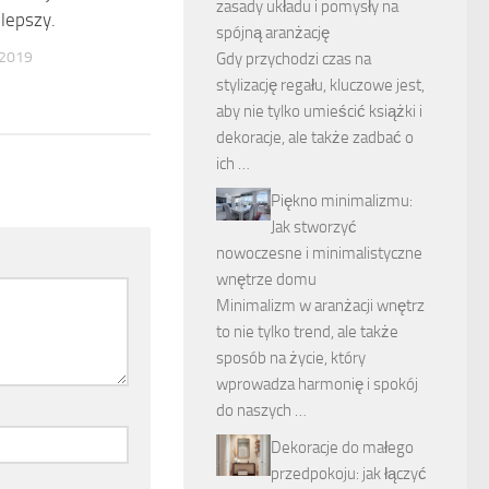
zasady układu i pomysły na
lepszy.
spójną aranżację
2019
Gdy przychodzi czas na
stylizację regału, kluczowe jest,
aby nie tylko umieścić książki i
dekoracje, ale także zadbać o
ich …
Piękno minimalizmu:
Jak stworzyć
nowoczesne i minimalistyczne
wnętrze domu
Minimalizm w aranżacji wnętrz
to nie tylko trend, ale także
sposób na życie, który
wprowadza harmonię i spokój
do naszych …
Dekoracje do małego
przedpokoju: jak łączyć